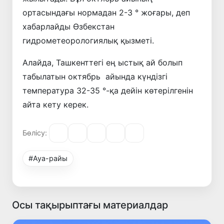
ортасындағы нормадан 2-3 ° жоғары, деп
хабарлайды Өзбекстан
гидрометеорологиялық қызметі.
Алайда, Ташкенттегі ең ыстық ай болып
табылатын октябрь айында күндізгі
температура 32-35 °-қа дейін көтерілгенін
айта кету керек.
Бөлісу:
#Ауа-райы
Осы тақырыптағы материалдар