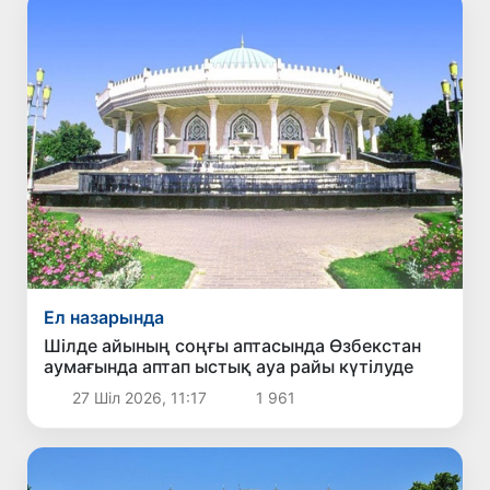
Ел назарында
Шілде айының соңғы аптасында Өзбекстан
аумағында аптап ыстық ауа райы күтілуде
27 Шіл 2026, 11:17
1 961