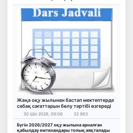
Жаңа оқу жылынан бастап мектептерде
сабақ сағаттарын бөлу тәртібі өзгереді
30 Шіл 2026, 09:06
32 963
Бүгін 2026/2027 оқу жылына арналған
қабылдау емтихандары толық аяқталады