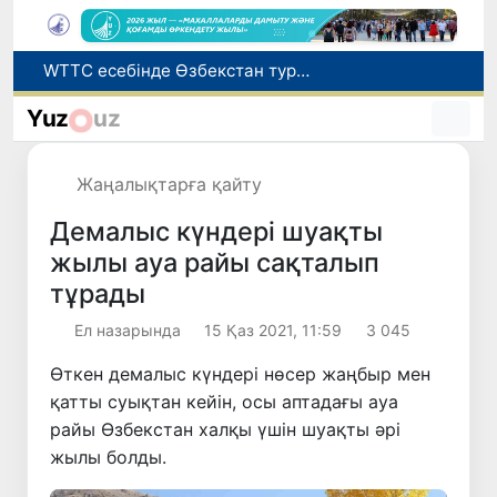
Мүмкіндігі шектеулі талапкерлерге қабылдау емтихандарында қосымша уақыт беріледі
Беларусьтен Өзбекстанға екінші тікелей жүк пойызы жөнелтілді
Yuz
uz
Адам саудасынан зардап шеккен азаматтар әлеуметтік қызметтермен қамтылады
Жарты жылда Өзбекстанда қанша егіз сәби дүниеге келді?
Жаңалықтарға қайту
WTTC есебінде Өзбекстан туризмнің өсу қарқыны бойынша Орталық Азияда бірінші орынға шықты
Демалыс күндері шуақты
жылы ауа райы сақталып
тұрады
Ел назарында
15 Қаз 2021, 11:59
3 045
Өткен демалыс күндері нөсер жаңбыр мен
қатты суықтан кейін, осы аптадағы ауа
райы Өзбекстан халқы үшін шуақты әрі
жылы болды.