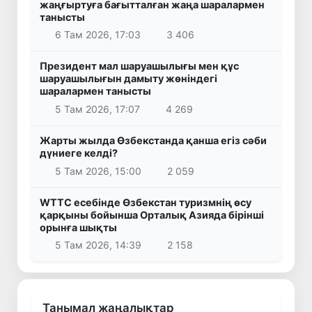
жаңғыртуға бағытталған жаңа шаралармен
танысты
6 Там 2026, 17:03
3 406
Президент мал шаруашылығы мен құс
шаруашылығын дамыту жөніндегі
шаралармен танысты
5 Там 2026, 17:07
4 269
Жарты жылда Өзбекстанда қанша егіз сәби
дүниеге келді?
5 Там 2026, 15:00
2 059
WTTC есебінде Өзбекстан туризмнің өсу
қарқыны бойынша Орталық Азияда бірінші
орынға шықты
5 Там 2026, 14:39
2 158
Танымал жаңалықтар