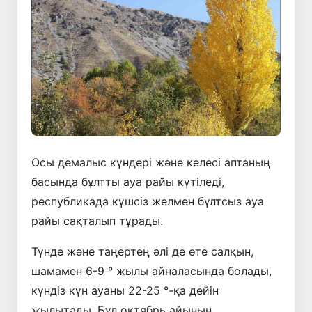
Осы демалыс күндері және келесі аптаның
басында бұлтты ауа райы күтіледі,
республикада күшсіз желмен бұлтсыз ауа
райы сақталып тұрады.
Түнде және таңертең әлі де өте салқын,
шамамен 6-9 ° жылы айналасында болады,
күндіз күн ауаны 22-25 °-қа дейін
жылытады. Бұл октябрь айының