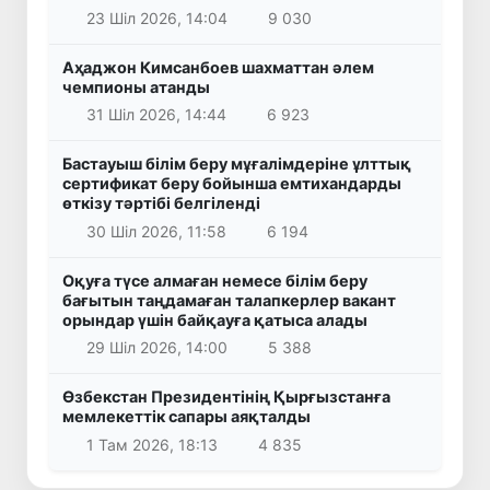
23 Шіл 2026, 14:04
9 030
Аҳаджон Кимсанбоев шахматтан әлем
чемпионы атанды
31 Шіл 2026, 14:44
6 923
Бастауыш білім беру мұғалімдеріне ұлттық
сертификат беру бойынша емтихандарды
өткізу тәртібі белгіленді
30 Шіл 2026, 11:58
6 194
Оқуға түсе алмаған немесе білім беру
бағытын таңдамаған талапкерлер вакант
орындар үшін байқауға қатыса алады
29 Шіл 2026, 14:00
5 388
Өзбекстан Президентінің Қырғызстанға
мемлекеттік сапары аяқталды
1 Там 2026, 18:13
4 835