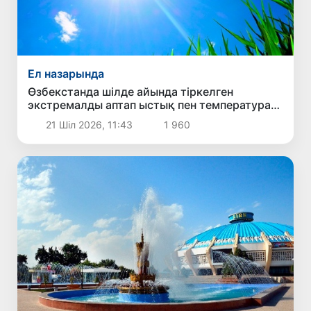
Ел назарында
Өзбекстанда шілде айында тіркелген
экстремалды аптап ыстық пен температура
рекордтарының себебі неде?
21 Шіл 2026, 11:43
1 960