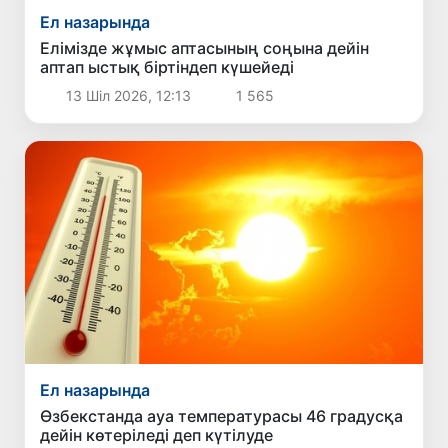
Ел назарында
Елімізде жұмыс аптасының соңына дейін
аптап ыстық біртіндеп күшейеді
13 Шіл 2026, 12:13
1 565
Ел назарында
Өзбекстанда ауа температурасы 46 градусқа
дейін көтеріледі деп күтілуде