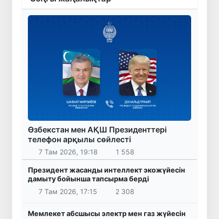
Өзбекстан мен АҚШ Президенттері
телефон арқылы сөйлесті
7 Там 2026, 19:18
1 558
Президент жасанды интеллект экожүйесін
дамыту бойынша тапсырма берді
7 Там 2026, 17:15
2 308
Мемлекет абсшысы электр мен газ жүйесін