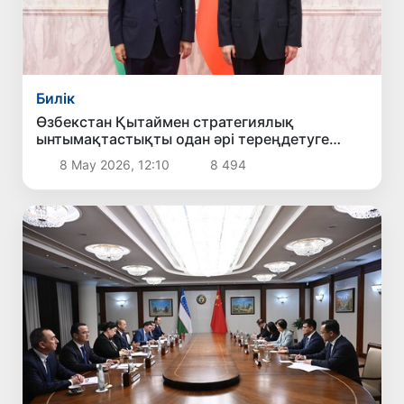
Билік
Өзбекстан Қытаймен стратегиялық
ынтымақтастықты одан әрі тереңдетуге
мүдделі екенін мәлімдеді
8 Мау 2026, 12:10
8 494