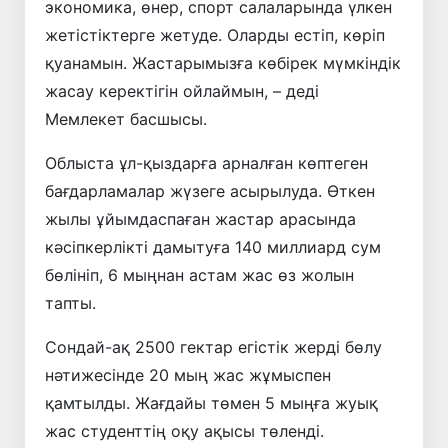
экономика, өнер, спорт салаларында үлкен
жетістіктерге жетуде. Оларды естіп, көріп
қуанамын. Жастарымызға көбірек мүмкіндік
жасау керектігін ойлаймын, – деді
Мемлекет басшысы.
Облыста ұл-қыздарға арналған көптеген
бағдарламалар жүзеге асырылуда. Өткен
жылы ұйымдаспаған жастар арасында
кәсіпкерлікті дамытуға 140 миллиард сум
бөлініп, 6 мыңнан астам жас өз жолын
тапты.
Сондай-ақ 2500 гектар егістік жерді бөлу
нәтижесінде 20 мың жас жұмыспен
қамтылды. Жағдайы төмен 5 мыңға жуық
жас студенттің оқу ақысы төленді.