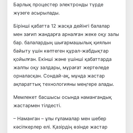
Барлық процестер электронды түрде
жүзеге асырылады.
Бірінші қабатта 12 жасқа дейінгі балалар
мен зағип жандарға арналған жеке оқу залы
бар. балалардың шығармашылық қиялын
байыту үшін көптеген құрал-жабдықтар
қойылған. Екінші және үшінші қабаттарда
жалпы оқу залдары, мұрағат жертөледе
орналасқан. Сондай-ақ, мұнда жастар
ақпараттық технологияны меңгере алады.
Мемлекет басшысы осында намангандық
жастармен тілдесті.
– Наманган – ұлы ғұламалар мен шебер
кәсіпкерлер елі. Қазірдің өзінде жастар