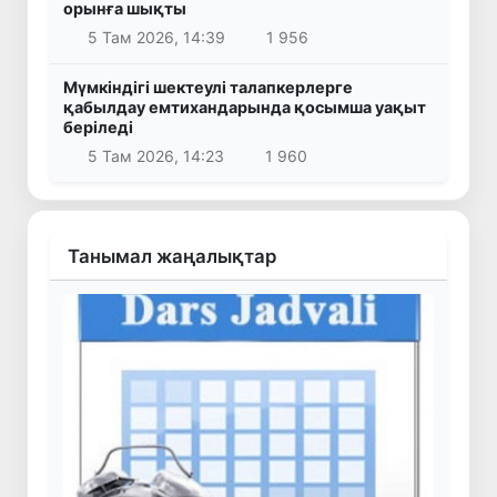
орынға шықты
5 Там 2026, 14:39
1 956
Мүмкіндігі шектеулі талапкерлерге
қабылдау емтихандарында қосымша уақыт
беріледі
5 Там 2026, 14:23
1 960
Танымал жаңалықтар