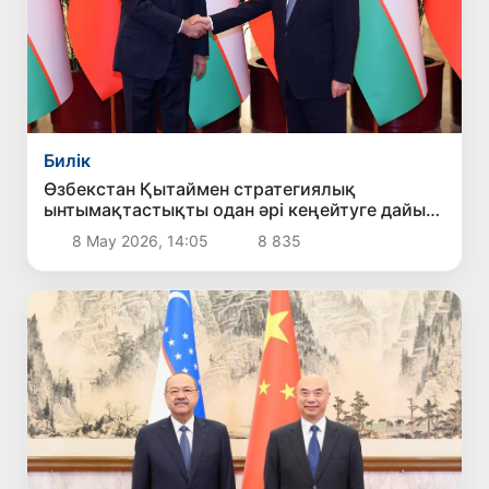
Билік
Өзбекстан Қытаймен стратегиялық
ынтымақтастықты одан әрі кеңейтуге дайын
екенін мәлімдеді
8 Мау 2026, 14:05
8 835