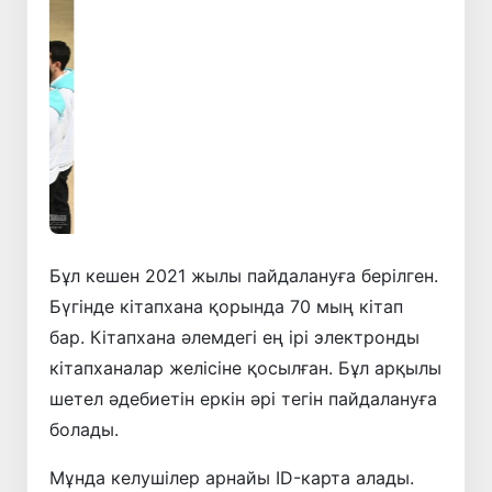
Алдыңғы
Келесі
Бұл кешен 2021 жылы пайдалануға берілген.
Бүгінде кітапхана қорында 70 мың кітап
бар. Кітапхана әлемдегі ең ірі электронды
кітапханалар желісіне қосылған. Бұл арқылы
шетел әдебиетін еркін әрі тегін пайдалануға
болады.
Мұнда келушілер арнайы ID-карта алады.