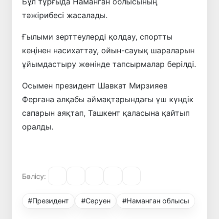
Бұл тұрғыда Наманган облысының
тәжірибесі жасалады.
Ғылыми зерттеулерді қолдау, спортты
кеңінен насихаттау, ойын-сауық шараларын
ұйымдастыру жөнінде тапсырмалар берілді.
Осымен президент Шавкат Мирзияев
Ферғана алқабы аймақтарындағы үш күндік
сапарын аяқтап, Ташкент қаласына қайтып
оралды.
Бөлісу:
#Президент
#Серуен
#Наманган облысы