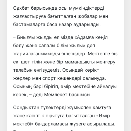
Сұхбат барысында осы мүмкіндіктерді
жалғастыруға бағытталған жобалар мен
бастамаларға баса назар аударылды.
– Биылғы жылды елімізде «Адамға көңіл
бөлу және сапалы білім жылы» деп
жариялағанымызды білесіздер. Мектепте біз
екі шет тілін және бір мамандықты меңгеру
талабын енгізудеміз. Осындай көрікті
жерлер мен спорт кешендері салынуда.
Осының бәрі бірігіп, өмір мектебіне айналуы
керек, – деді Мемлекет басшысы.
Сондықтан түлектерді жұмыспен қамтуға
және кәсіптік оқытуға бағытталған «Өмір
мектебі» бағдарламасы жүзеге асырылады.