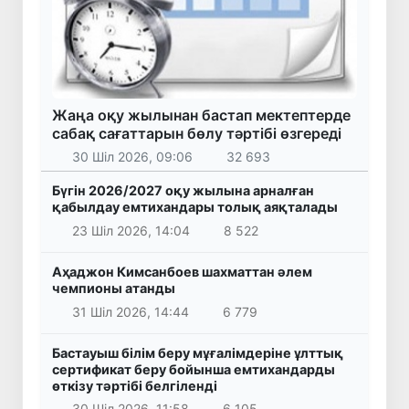
Жаңа оқу жылынан бастап мектептерде
сабақ сағаттарын бөлу тәртібі өзгереді
30 Шіл 2026, 09:06
32 693
Бүгін 2026/2027 оқу жылына арналған
қабылдау емтихандары толық аяқталады
23 Шіл 2026, 14:04
8 522
Аҳаджон Кимсанбоев шахматтан әлем
чемпионы атанды
31 Шіл 2026, 14:44
6 779
Бастауыш білім беру мұғалімдеріне ұлттық
сертификат беру бойынша емтихандарды
өткізу тәртібі белгіленді
30 Шіл 2026, 11:58
6 105