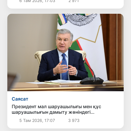
6 Там 2026, 17:03
2 971
Саясат
Президент мал шаруашылығы мен құс
шаруашылығын дамыту жөніндегі
шаралармен танысты
5 Там 2026, 17:07
3 973