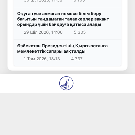
Оқуға түсе алмаған немесе білім беру
бағытын таңдамаған талапкерлер вакант
орындар үшін байқауға қатыса алады
29 Шіл 2026, 14:00
5 305
Өзбекстан Президентінің Қырғызстанға
мемлекеттік сапары аяқталды
1 Там 2026, 18:13
4 737
© 2026
«Янги Ўзбекистон» және «Правда Востока»
газеттері редакциясы
Біз туралы
Авторлар
Байланыс
Бос орындар
Материалдарды пайдалану шарттары