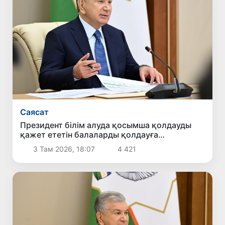
Саясат
Президент білім алуда қосымша қолдауды
қажет ететін балаларды қолдауға
бағытталған ұсыныстармен танысты
3 Там 2026, 18:07
4 421