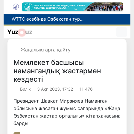
Мүмкіндігі шектеулі талапкерлерге қабылдау емтихандарында қосымша уақыт беріледі
Беларусьтен Өзбекстанға екінші тікелей жүк пойызы жөнелтілді
Yuz
uz
Адам саудасынан зардап шеккен азаматтар әлеуметтік қызметтермен қамтылады
Жарты жылда Өзбекстанда қанша егіз сәби дүниеге келді?
Жаңалықтарға қайту
WTTC есебінде Өзбекстан туризмнің өсу қарқыны бойынша Орталық Азияда бірінші орынға шықты
Мемлекет басшысы
намангандық жастармен
кездесті
Билік
3 Ақп 2023, 17:32
11 476
Президент Шавкат Мирзияев Наманган
облысына жасаған жұмыс сапарында «Жаңа
Өзбекстан жастар орталығы» кітапханасына
барды.