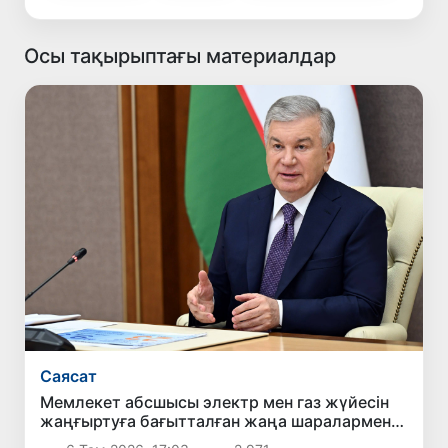
Осы тақырыптағы материалдар
Саясат
Мемлекет абсшысы электр мен газ жүйесін
жаңғыртуға бағытталған жаңа шаралармен
танысты