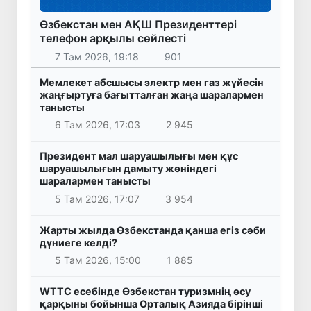
Өзбекстан мен АҚШ Президенттері
телефон арқылы сөйлесті
7 Там 2026, 19:18
901
Мемлекет абсшысы электр мен газ жүйесін
жаңғыртуға бағытталған жаңа шаралармен
танысты
6 Там 2026, 17:03
2 945
Президент мал шаруашылығы мен құс
шаруашылығын дамыту жөніндегі
шаралармен танысты
5 Там 2026, 17:07
3 954
Жарты жылда Өзбекстанда қанша егіз сәби
дүниеге келді?
5 Там 2026, 15:00
1 885
WTTC есебінде Өзбекстан туризмнің өсу
қарқыны бойынша Орталық Азияда бірінші