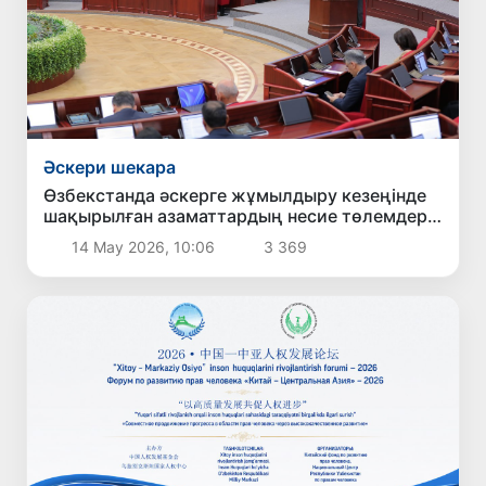
Әскери шекара
Өзбекстанда әскерге жұмылдыру кезеңінде
шақырылған азаматтардың несие төлемдері
кейінге қалдырылады
14 Мау 2026, 10:06
3 369