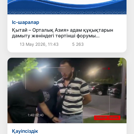
Іс-шаралар
Қытай – Орталық Азия» адам құқықтарын
дамыту жөніндегі төртінші форумы
Ташкентте өткізіледі
13 Мау 2026, 11:43
5 263
Қауіпсіздік