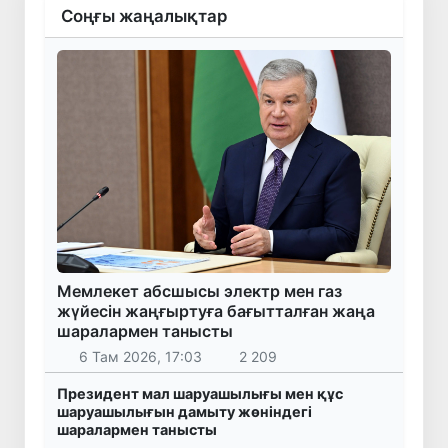
Соңғы жаңалықтар
Мемлекет абсшысы электр мен газ
жүйесін жаңғыртуға бағытталған жаңа
шаралармен танысты
6 Там 2026, 17:03
2 209
Президент мал шаруашылығы мен құс
шаруашылығын дамыту жөніндегі
шаралармен танысты