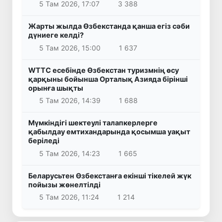
5 Там 2026, 17:07
3 388
Жарты жылда Өзбекстанда қанша егіз сәби
дүниеге келді?
5 Там 2026, 15:00
1 637
WTTC есебінде Өзбекстан туризмнің өсу
қарқыны бойынша Орталық Азияда бірінші
орынға шықты
5 Там 2026, 14:39
1 688
Мүмкіндігі шектеулі талапкерлерге
қабылдау емтихандарында қосымша уақыт
беріледі
5 Там 2026, 14:23
1 665
Беларусьтен Өзбекстанға екінші тікелей жүк
пойызы жөнелтілді
5 Там 2026, 11:24
1 214