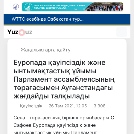
Мүмкіндігі шектеулі талапкерлерге қабылдау емтихандарында қосымша уақыт беріледі
Беларусьтен Өзбекстанға екінші тікелей жүк пойызы жөнелтілді
Yuz
uz
Адам саудасынан зардап шеккен азаматтар әлеуметтік қызметтермен қамтылады
Жарты жылда Өзбекстанда қанша егіз сәби дүниеге келді?
Жаңалықтарға қайту
WTTC есебінде Өзбекстан туризмнің өсу қарқыны бойынша Орталық Азияда бірінші орынға шықты
Еуропада қауіпсіздік және
ынтымақтастық ұйымы
Парламент ассамблеясының
төрағасымен Ауғанстандағы
жағдайды талқылады
Қауіпсіздік
26 Там 2021, 12:05
3 308
Сенат төрағасының бірінші орынбасары С.
Сафоев Еуропада қауіпсіздік және
ынтымақтастық ұйымы Парламент