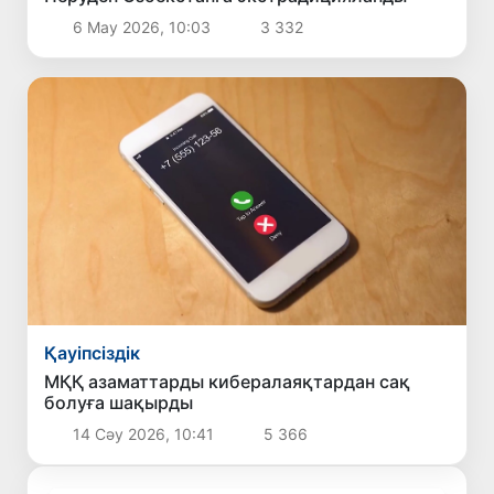
6 Мау 2026, 10:03
3 332
Қауіпсіздік
МҚҚ азаматтарды кибералаяқтардан сақ
болуға шақырды
14 Сәу 2026, 10:41
5 366