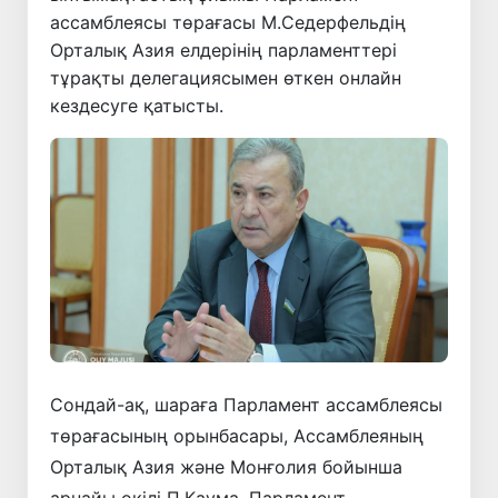
ассамблеясы төрағасы М.Седерфельдің
Орталық Азия елдерінің парламенттері
тұрақты делегациясымен өткен онлайн
кездесуге қатысты.
Сондай-ақ, шараға Парламент ассамблеясы
төрағасының орынбасары, Ассамблеяның
Орталық Азия және Монғолия бойынша
арнайы өкілі П.Каума, Парламент