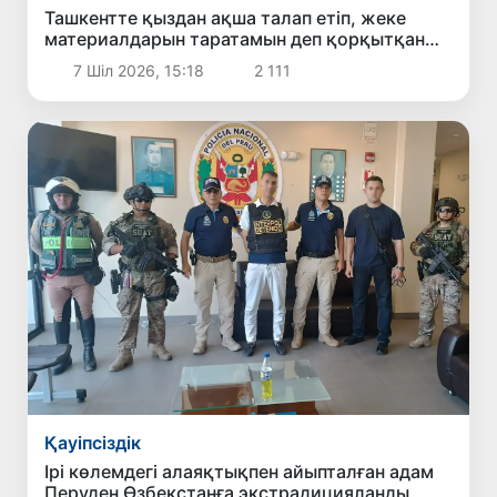
Ташкентте қыздан ақша талап етіп, жеке
материалдарын таратамын деп қорқытқан
жігіт ұсталды
7 Шіл 2026, 15:18
2 111
Қауіпсіздік
Ірі көлемдегі алаяқтықпен айыпталған адам
Перуден Өзбекстанға экстрадицияланды