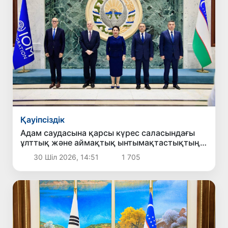
Қауіпсіздік
Адам саудасына қарсы күрес саласындағы
ұлттық және аймақтық ынтымақтастықтың
жаңа басым бағыттары белгіленді
30 Шіл 2026, 14:51
1 705