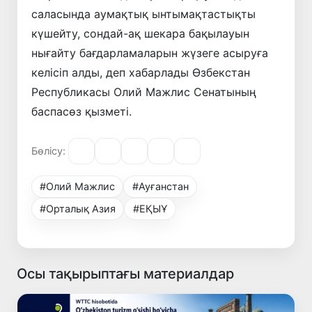
саласында аумақтық ынтымақтастықты
күшейту, сондай-ақ шекара бақылауын
нығайту бағдарламаларын жүзеге асыруға
келісіп алды, деп хабарлады Өзбекстан
Республикасы Олий Мажлис Сенатының
баспасөз қызметі.
Бөлісу:
#Олий Мажлис
#Ауғанстан
#Орталық Азия
#ЕҚЫҰ
Осы тақырыптағы материалдар