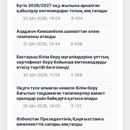
Бүгін 2026/2027 оқу жылына арналған
қабылдау емтихандары толық аяқталады
23 Шіл 2026, 14:04
8 004
Аҳаджон Кимсанбоев шахматтан әлем
чемпионы атанды
31 Шіл 2026, 14:44
6 638
Бастауыш білім беру мұғалімдеріне ұлттық
сертификат беру бойынша емтихандарды
өткізу тәртібі белгіленді
30 Шіл 2026, 11:58
5 988
Оқуға түсе алмаған немесе білім беру
бағытын таңдамаған талапкерлер вакант
орындар үшін байқауға қатыса алады
29 Шіл 2026, 14:00
5 131
Өзбекстан Президентінің Қырғызстанға
мемлекеттік сапары аяқталды