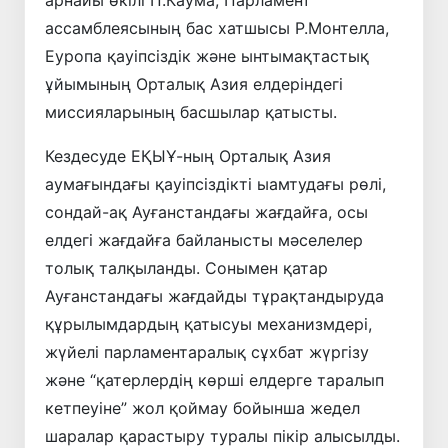
ассамблеясының бас хатшысы Р.Монтелла,
Еуропа қауіпсіздік және ынтымақтастық
ұйымының Орталық Азия елдеріндегі
миссияларының басшылар қатысты.
Кездесуде ЕҚЫҰ-ның Орталық Азия
аумағындағы қауіпсіздікті ыамтудағы рөлі,
сондай-ақ Ауғанстандағы жағдайға, осы
елдегі жағдайға байланысты мәселелер
толық талқыланды. Сонымен қатар
Ауғанстандағы жағдайды тұрақтандыруда
құрылымдардың қатысуы механизмдері,
жүйелі парламентаралық сұхбат жүргізу
және “қатерлердің көрші елдерге таралып
кетпеуіне” жол қоймау бойынша жедел
шаралар қарастыру туралы пікір алысылды.