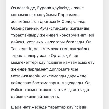
Өз кезегінде, Еуропа қауіпсіздік және
ынтымақтастық ұйымы Парламент
ассамблеясы төрағасы М.Седерфельд
Өзбекстанның Ауғанстандағы жағдайды
тұрақтандыру жөніндегі конструктивті әрі
дәйекті ұстанымын жоғары бағалады. Ол
Ташкенттің осы мемлекеттегі жағдайды
тұрақтандыру және Орталық Азия
мемлекеттері қауіпсіздігін қамтамасыз ету
жөнінде парламент дипломатиясы
механизмдерін максималды дәрежеде
пайдалану бастамаларын мақұлдады. Ол
Өзбекстанмен жақын ынтымақтастыққа
дайын екенін айтып өтті.
Шара нәтижесінде тараптар қауіпсіздік