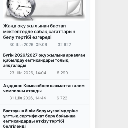
Жаңа оқу жылынан бастап
мектептерде сабақ сағаттарын
бөлу тәртібі өзгереді
30 Шіл 2026, 09:06
32 622
Бүгін 2026/2027 оқу жылына арналған
қабылдау емтихандары толық
аяқталады
23 Шіл 2026, 14:04
8 290
Аҳаджон Кимсанбоев шахматтан әлем
чемпионы атанды
31 Шіл 2026, 14:44
6 722
Бастауыш білім беру мұғалімдеріне
ұлттық сертификат беру бойынша
емтихандарды өткізу тәртібі
белгіленді