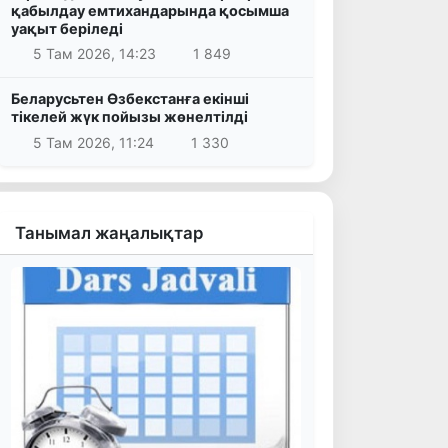
қабылдау емтихандарында қосымша
уақыт беріледі
5 Там 2026, 14:23
1 849
Беларусьтен Өзбекстанға екінші
тікелей жүк пойызы жөнелтілді
5 Там 2026, 11:24
1 330
Танымал жаңалықтар