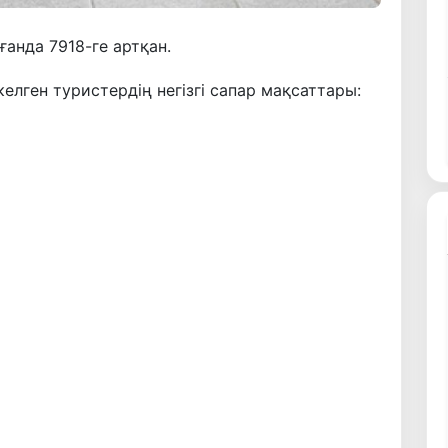
анда 7918-ге артқан.
лген туристердің негізгі сапар мақсаттары: