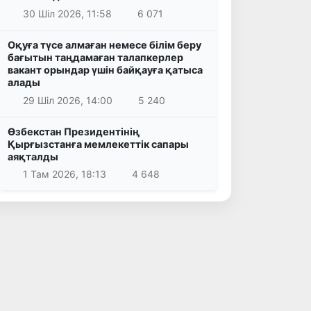
30 Шіл 2026, 11:58
6 071
Оқуға түсе алмаған немесе білім беру
бағытын таңдамаған талапкерлер
вакант орындар үшін байқауға қатыса
алады
29 Шіл 2026, 14:00
5 240
Өзбекстан Президентінің
Қырғызстанға мемлекеттік сапары
аяқталды
1 Там 2026, 18:13
4 648