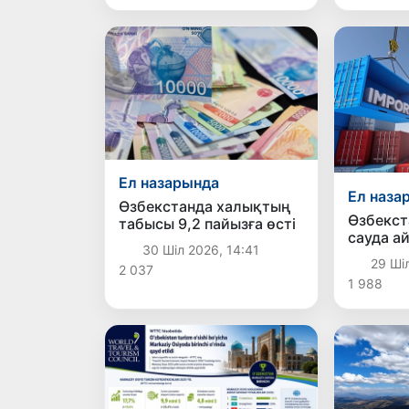
Ел назарында
Ел наза
Өзбекстанда халықтың
Өзбекст
табысы 9,2 пайызға өсті
сауда а
30 Шіл 2026, 14:41
жылда 4
29 Ші
2 037
жетті
1 988