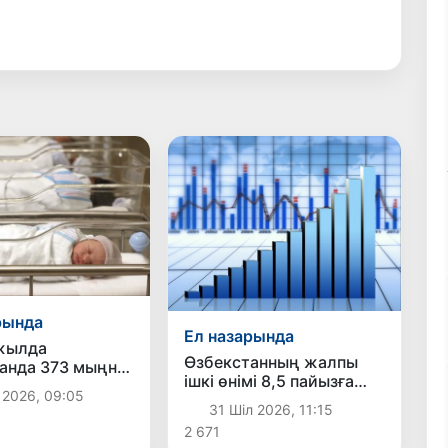
рында
Ел назарында
жылда
Өзбекстанның жалпы
анда 373 мыңнан
ішкі өнімі 8,5 пайызға
әби дүниеге
 2026, 09:05
өсті
31 Шіл 2026, 11:15
2 671