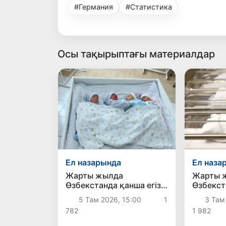
#Германия
#Статистика
Осы тақырыптағы материалдар
Ел назарында
Ел наза
Жарты жылда
Жарты 
Өзбекстанда қанша егіз
Өзбекст
сәби дүниеге келді?
астам с
5 Там 2026, 15:00
1
3 Там
келді
782
1 982