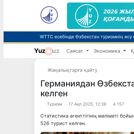
Yuz
uz
Саясат
Экономика
Қ
Беларусьтен Өзбекстанға екінші тікелей
Жаңалықтарға қайту
Жарты жылда Өзбекстанда қанша егіз сә
Германиядан Өзбекста
келген
Туризм
17 Ақп 2025, 12:36
4 157
Статистика агенттігінің мәліметі бой
526 турист келген.