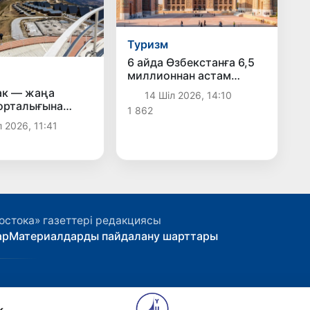
Туризм
6 айда Өзбекстанға 6,5
миллионнан астам
турист келді
ак — жаңа
14 Шіл 2026, 14:10
орталығына
1 862
а
 2026, 11:41
остока» газеттері редакциясы
ар
Материалдарды пайдалану шарттары
k