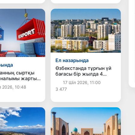
Ел назарында
рында
Өзбекстанда тұрғын үй
анның сыртқы
бағасы бір жылда 4
йналымы жарты
пайызға өсті
17 Шіл 2026, 11:00
1 млрд долларға
л 2026, 10:48
3 477