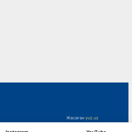
Жасаған
yuz.uz
Instagram
YouTube