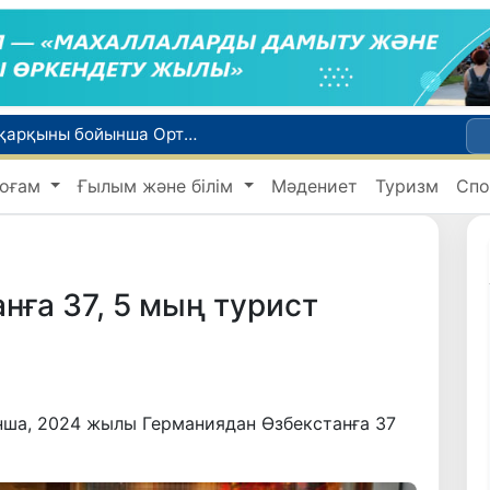
WTTC есебінде Өзбекстан туризмнің өсу қарқыны бойынша Орталық Азияда бірінші орынға шықты
Мүмкіндігі шектеулі талапкерлерге қабылдау емтихандарында қосымша уақыт беріледі
оғам
Ғылым және білім
Мәдениет
Туризм
Спо
 жүк пойызы жөнелтілді
Адам саудасынан зардап шеккен азаматтар әлеуметтік қызметтермен қамтылады
би дүниеге келді?
нға 37, 5 мың турист
ынша, 2024 жылы Германиядан Өзбекстанға 37