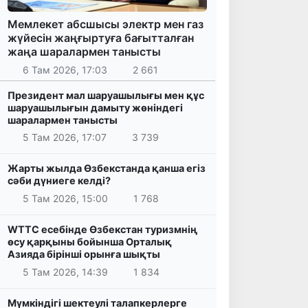
Мемлекет абсшысы электр мен газ
жүйесін жаңғыртуға бағытталған
жаңа шаралармен танысты
6 Там 2026, 17:03
2 661
Президент мал шаруашылығы мен құс
шаруашылығын дамыту жөніндегі
шаралармен танысты
5 Там 2026, 17:07
3 739
Жарты жылда Өзбекстанда қанша егіз
сәби дүниеге келді?
5 Там 2026, 15:00
1 768
WTTC есебінде Өзбекстан туризмнің
өсу қарқыны бойынша Орталық
Азияда бірінші орынға шықты
5 Там 2026, 14:39
1 834
Мүмкіндігі шектеулі талапкерлерге