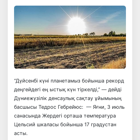
“Дүйсенбі күні планетамыз бойынша рекорд
деңгейдегі ең ыстық күн тіркелді,” — дейді
Дүниежүзілік денсаулық сақтау ұйымының
басшысы Тедрос Гебрейюс: — Яғни, 3 июль
санасында Жердегі орташа температура
Цельсий шкаласы бойынша 17 градустан
асты.