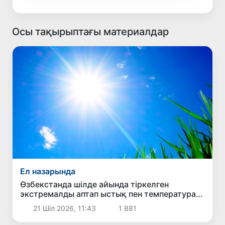
Осы тақырыптағы материалдар
Ел назарында
Өзбекстанда шілде айында тіркелген
экстремалды аптап ыстық пен температура
рекордтарының себебі неде?
21 Шіл 2026, 11:43
1 881