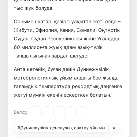
тыс жүк болуда.
Сонымен қатар, қазіргі уақытта жеті елде –
Жибути, Эфиопия, Кения, Сомали, Оңтүстік
Судан, Судан Республикасы және Угандада
60 миллионға жуық адам азық-түлік
тапшылығынан зардап шегуде.
Айта кетейік, бұған дейін Дүниежүзілік
метеорологиялық ұйым алдағы бес жылда
ғаламдық температура рекордтық деңгейге
жетуі мүмкін екенін ескерткен болатын.
Бөлісу:
#Дүниежүзілік денсаулық сақтау ұйымы
#