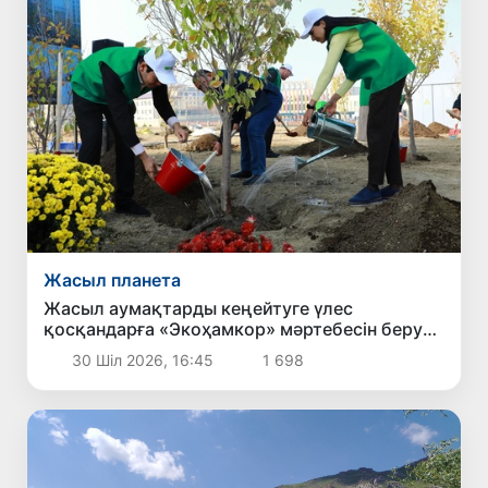
Жасыл планета
Жасыл аумақтарды кеңейтуге үлес
қосқандарға «Экоҳамкор» мәртебесін беру
көзделуде
30 Шіл 2026, 16:45
1 698