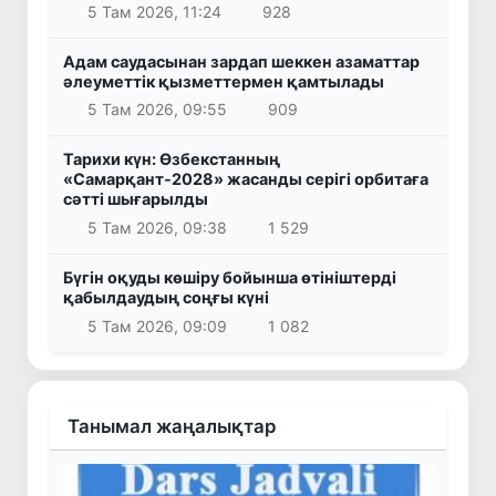
5 Там 2026, 11:24
928
Адам саудасынан зардап шеккен азаматтар
әлеуметтік қызметтермен қамтылады
5 Там 2026, 09:55
909
Тарихи күн: Өзбекстанның
«Самарқант-2028» жасанды серігі орбитаға
сәтті шығарылды
5 Там 2026, 09:38
1 529
Бүгін оқуды көшіру бойынша өтініштерді
қабылдаудың соңғы күні
5 Там 2026, 09:09
1 082
Танымал жаңалықтар