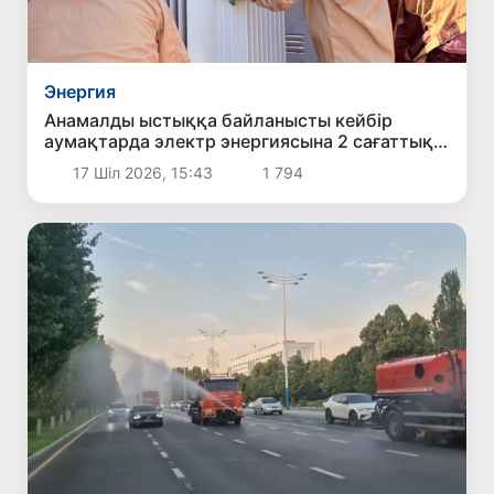
Энергия
Анамалды ыстыққа байланысты кейбір
аумақтарда электр энергиясына 2 сағаттық
мәжбүрлі шектеу енгізілді
17 Шіл 2026, 15:43
1 794