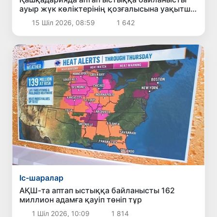
ауыр жүк көліктерінің қозғалысына уақытша
шектеу енгізіледі
15 Шіл 2026, 08:59
1 642
Іс-шаралар
АҚШ-та аптап ыстыққа байланысты 162
миллион адамға қауіп төніп тұр
1 Шіл 2026, 10:09
1 814