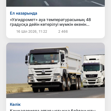
Ел назарында
«Узгидромет» ауа температурасының 48
градусқа дейін көтерілуі мүмкін екенін
ескертті
16 Шіл 2026, 11:22
2 466
Көлік
Қашқадарияда аптап ыстыққа байланысты