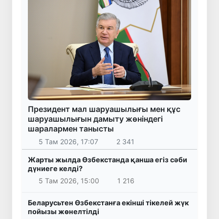
Президент мал шаруашылығы мен құс
шаруашылығын дамыту жөніндегі
шаралармен танысты
5 Там 2026, 17:07
2 341
Жарты жылда Өзбекстанда қанша егіз сәби
дүниеге келді?
5 Там 2026, 15:00
1 216
Беларусьтен Өзбекстанға екінші тікелей жүк
пойызы жөнелтілді