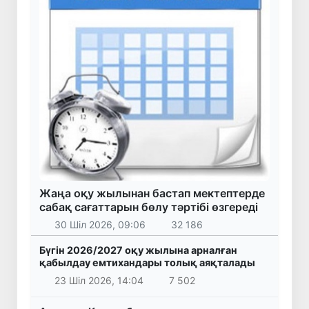
Жаңа оқу жылынан бастап мектептерде
сабақ сағаттарын бөлу тәртібі өзгереді
30 Шіл 2026, 09:06
32 186
Бүгін 2026/2027 оқу жылына арналған
қабылдау емтихандары толық аяқталады
23 Шіл 2026, 14:04
7 502