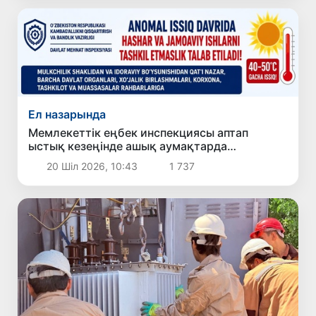
Ел назарында
Мемлекеттік еңбек инспекциясы аптап
ыстық кезеңінде ашық аумақтарда
сенбіліктер мен ұжымдық жұмыстарды
20 Шіл 2026, 10:43
1 737
ұйымдастырмауға шақырды