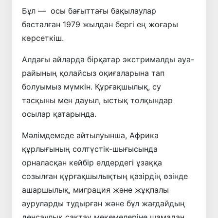
Бұл — осы бағыттағы бақылаулар
басталған 1979 жылдан бергі ең жоғары
көрсеткіш.
Алдағы айларда бірқатар экстрималды ауа-
райының қолайсыз оқиғаларына тап
болуымыз мүмкін. Құрғақшылық, су
тасқыны мен дауыл, ыстық толқындар
осылар қатарында.
Мәлімдемеде айтылуынша, Африка
құрлығының солтүстік-шығысында
орналасқан кейбір елдердегі ұзаққа
созылған құрғақшылықтың қазірдің өзінде
ашаршылық, миграция және жұқпалы
ауруларды тудырған және бұл жағдайдың
денсаулық сақтау мекемелеріне шамадан