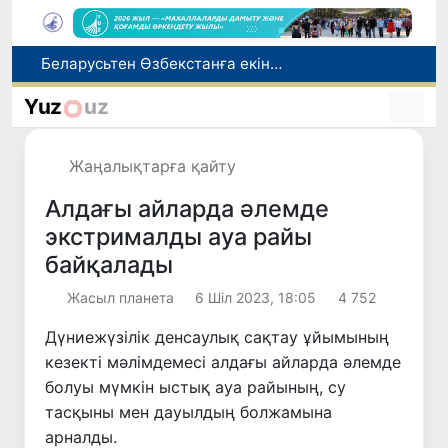
Беларусьтен Өзбекстанға екінші тікелей жүк пойызы жөнелтілді
Адам саудасынан зардап шеккен азаматтар әлеуметтік қызметтермен қамтылады
Yuz
uz
Тарихи күн: Өзбекстанның «Самарқант-2028» жасанды серігі орбитаға сәтті шығарылды
Бүгін оқуды көшіру бойынша өтініштерді қабылдаудың соңғы күні
Жаңалықтарға қайту
Жарты жылда Өзбекстанда қанша егіз сәби дүниеге келді?
Алдағы айларда әлемде
экстрималды ауа райы
байқалады
Жасыл планета
6 Шіл 2023, 18:05
4 752
Дүниежүзілік денсаулық сақтау ұйымының
кезекті мәлімдемесі алдағы айларда әлемде
болуы мүмкін ыстық ауа райының, су
тасқыны мен дауылдың болжамына
арналды.