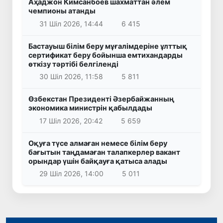
Аҳаджон Кимсанбоев шахматтан әлем
чемпионы атанды
31 Шіл 2026, 14:44
6 415
Бастауыш білім беру мұғалімдеріне ұлттық
сертификат беру бойынша емтихандарды
өткізу тәртібі белгіленді
30 Шіл 2026, 11:58
5 811
Өзбекстан Президенті Әзербайжанның
экономика министрін қабылдады
17 Шіл 2026, 20:42
5 659
Оқуға түсе алмаған немесе білім беру
бағытын таңдамаған талапкерлер вакант
орындар үшін байқауға қатыса алады
29 Шіл 2026, 14:00
5 011