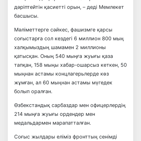
дәріптейтін қасиетті орын, – деді Мемлекет
басшысы.
Мәліметтерге сәйкес, фашизмге қарсы
соғыстарға сол кездегі 6 миллион 800 мың
халқымыздың шамамен 2 миллионы
қатысқан. Оның 540 мыңға жуығы қаза
тапқан, 158 мыңы хабар-ошарсыз кеткен, 50
мыңнан астамы концлагерьлерде көз
жұмған, ал 60 мыңнан астамы мүгедек
болып оралған.
Өзбекстандық сарбаздар мен офицерлердің
214 мыңға жуығы ордендер мен
медальдармен марапатталған.
Соғыс жылдары еліміз фронттың сенімді