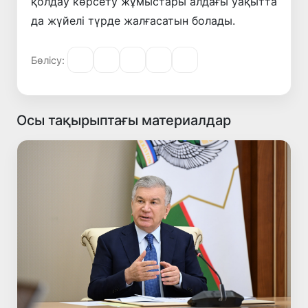
қолдау көрсету жұмыстары алдағы уақытта
да жүйелі түрде жалғасатын болады.
Бөлісу:
Осы тақырыптағы материалдар