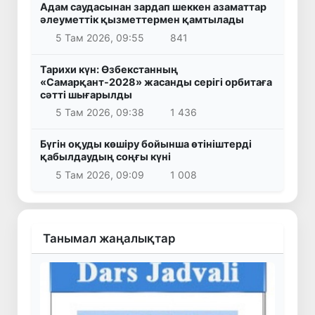
Адам саудасынан зардап шеккен азаматтар
әлеуметтік қызметтермен қамтылады
5 Там 2026, 09:55
841
Тарихи күн: Өзбекстанның
«Самарқант-2028» жасанды серігі орбитаға
сәтті шығарылды
5 Там 2026, 09:38
1 436
Бүгін оқуды көшіру бойынша өтініштерді
қабылдаудың соңғы күні
5 Там 2026, 09:09
1 008
Танымал жаңалықтар