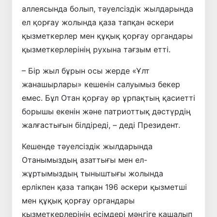
аллеясында болып, тәуелсіздік жылдарында
ел қорғау жолында қаза тапқан әскери
қызметкерлер мен құқық қорғау органдары
қызметкерлерінің рухына тағзым етті.
– Бір жыл бұрын осы жерде «Ұлт
жанашырлары» кешенін салуымыз бекер
емес. Бұл Отан қорғау әр ұрпақтың қасиетті
борышы екенін және патриоттық дәстүрдің
жалғастығын білдіреді, – деді Президент.
Кешенде тәуелсіздік жылдарында
Отанымыздың азаттығы мен ел-
жұртымыздың тыныштығы жолында
ерлікпен қаза тапқан 196 әскери қызметші
мен құқық қорғау органдары
қызметкерлерінің есімдері мәңгіге қашалып