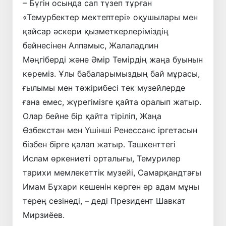
– Бүгін осында сап түзеп тұрған
«Темурбектер мектептері» оқушылары мен
қайсар әскери қызметкерлеріміздің
бейнесінен Алпамыс, Жалаладлин
Мәңгіберді және Әмір Темірдің жаңа буынын
көреміз. Ұлы бабаларымыздың бай мұрасы,
ғылымы мен тәжірибесі тек музейлерде
ғана емес, жүрегімізге қайта оралып жатыр.
Олар бейне бір қайта тіріліп, Жаңа
Өзбекстан мен Үшінші Ренессанс іргетасын
бізбен бірге қалап жатыр. Ташкенттегі
Ислам өркениеті орталығы, Темурилер
тарихи мемлекеттік музейі, Самарқандтағы
Имам Бұхари кешенін көрген әр адам мұны
терең сезінеді, – деді Президент Шавкат
Мирзиёев.