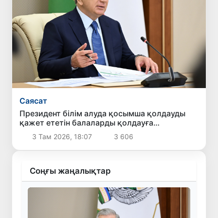
Саясат
Президент білім алуда қосымша қолдауды
қажет ететін балаларды қолдауға
бағытталған ұсыныстармен танысты
3 Там 2026, 18:07
3 606
Соңғы жаңалықтар