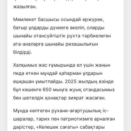
жазылған.
Мемлекет басшысы осындай ержүрек,
батыр ұлдарды дүниеге әкеліп, оларды
шынайы отансүйгіштік рухта тәрбиелеген
ата-аналарға шынайы ризашылығын
білдірді.
Халқымыз жас ғұмырында ел үшін жанын
пида еткен мұндай қаһарман ұлдарын
ешқашан ұмытпайды. 2025 жылдың өзінде
бұл кешенге 650 мыңға жуық отандасымыз
бен шетелдік қонақтар зиярат жасаған.
Мұнда көптеген рухани-ағартушылық іс-
шаралар, тарих пен патриотизмге арналған
дәрістер, «Келешек сағаты» сабақтары