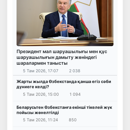
Президент мал шаруашылығы мен құс
шаруашылығын дамыту жөніндегі
шаралармен танысты
5 Там 2026, 17:07
2 038
Жарты жылда Өзбекстанда қанша егіз сәби
дүниеге келді?
5 Там 2026, 15:00
1 094
Беларусьтен Өзбекстанға екінші тікелей жүк
пойызы жөнелтілді
5 Там 2026, 11:24
850