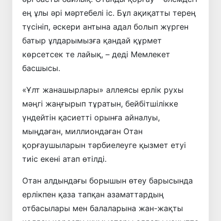
ең ұлы әрі мәртебелі іс. Бұл ақиқатты терең
түсініп, әскери антына адал болып жүрген
батыр ұлдарымызға қандай құрмет
көрсетсек те лайық, – деді Мемлекет
басшысы.
«Ұлт жанашырлары» аллеясы ерлік рухы
мәңгі жаңғырып тұратын, бейбітшілікке
үндейтін қасиетті орынға айналуы,
мыңдаған, миллиондаған Отан
қорғаушыларын тәрбиелеуге қызмет етуі
тиіс екені атап өтілді.
Отан алдындағы борышын өтеу барысында
ерлікпен қаза тапқан азаматтардың
отбасылары мен балаларына жан-жақты