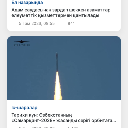
Ел назарында
Адам саудасынан зардап шеккен азаматтар
әлеуметтік қызметтермен қамтылады
5 Там 2026, 09:55
841
Іс-шаралар
Тарихи күн: Өзбекстанның
«Самарқант-2028» жасанды серігі орбитаға
сәтті шығарылды