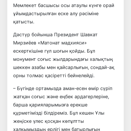
Мемлекет басшысы осы атаулы күнге орай
ұйымдастырылған еске алу рәсіміне
қатысты.
Дәстүр бойынша Президент Шавкат
Мирзиёев «Матонат мадхияси»
ескерткішіне гүл шоғын қойды. Бұл
монумент соғыс жылдарындағы халықтың
шеккен азабы мен қайсарлығын, сондай-ақ
орны толмас қасіретті бейнелейді.
– Бүгінде ортамызда аман-есен өмір сүріп
жатқан соғыс және еңбек ардагерлеріне,
барша қарияларымызға ерекше
құрметімізді білдіреміз. Бұл кешен Ұлы
жеңіске үлес қосқан көпұлтты
халқымыздың ерлігі мен батырлығын