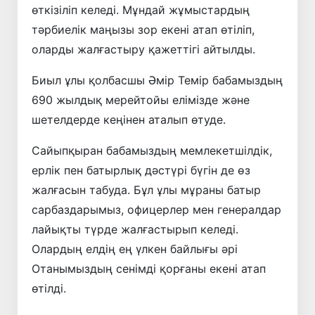
өткізіліп келеді. Мұндай жұмыстардың
тәрбиелік маңызы зор екені атап өтіліп,
оларды жалғастыру қажеттігі айтылды.
Биыл ұлы қолбасшы Әмір Темір бабамыздың
690 жылдық мерейтойы елімізде және
шетелдерде кеңінен аталып өтуде.
Сайыпқыран бабамыздың мемлекетшілдік,
ерлік пен батырлық дәстүрі бүгін де өз
жалғасын табуда. Бұл ұлы мұраны батыр
сарбаздарымыз, офицерлер мен генералдар
лайықты түрде жалғастырып келеді.
Олардың елдің ең үлкен байлығы әрі
Отанымыздың сенімді қорғаны екені атап
өтілді.