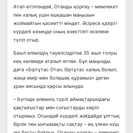
Атап өтілгендей, Отанды қорғау – мемлекет
пен халық үшін ешқашан маңызын
жоймайтын қасиетті міндет. Әсіресе қазіргі
күрделі кезеңде оның өзектілігі еселене
түсіп отыр.
Биыл еліміздің тәуелсіздігіне 35 жыл толуы
кең көлемде аталып өтпек. Бұл маңызды
дата «Біртұтас Отан, біртұтас халық болып,
жаңа өмір мен болашақ құрамыз» деген
ұран аясында қарсы алынуда.
– Бүгінде әлемнің түрлі аймақтарындағы
қақтығыстар мен соғыстарды көріп
отырмыз. Осындай күрделі жағдайда ұлттық
бірлік пен ынтымақты сақтау – ең үлкен күш
әрі басты байлық. Отанды қорғау – әлемдегі