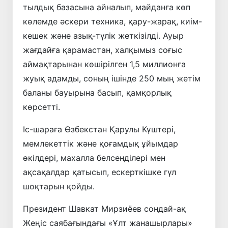
тылдық базасына айналып, майданға көп
көлемде әскери техника, қару-жарақ, киім-
кешек және азық-түлік жеткізілді. Ауыр
жағдайға қарамастан, халқымыз соғыс
аймақтарынан көшірілген 1,5 миллионға
жуық адамды, соның ішінде 250 мың жетім
баланы бауырына басып, қамқорлық
көрсетті.
Іс-шараға Өзбекстан Қарулы Күштері,
мемлекеттік және қоғамдық ұйымдар
өкілдері, махалла белсенділері мен
ақсақалдар қатысып, ескерткішке гүл
шоқтарын қойды.
Президент Шавкат Мирзиёев сондай-ақ
Жеңіс саябағындағы «Ұлт жанашырлары»