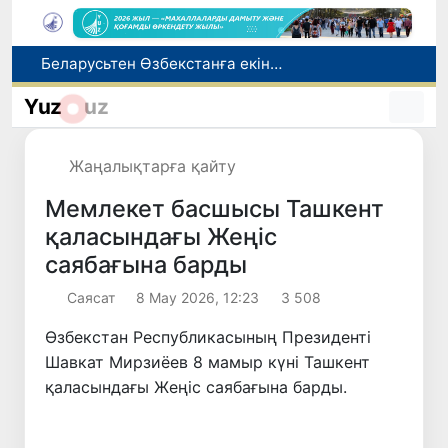
Адам саудасынан зардап шеккен азаматтар әлеуметтік қызметтермен қамтылады
Тарихи күн: Өзбекстанның «Самарқант-2028» жасанды серігі орбитаға сәтті шығарылды
Yuz
uz
Бүгін оқуды көшіру бойынша өтініштерді қабылдаудың соңғы күні
Жарты жылда Өзбекстанда қанша егіз сәби дүниеге келді?
Жаңалықтарға қайту
Беларусьтен Өзбекстанға екінші тікелей жүк пойызы жөнелтілді
Мемлекет басшысы Ташкент
қаласындағы Жеңіс
саябағына барды
Саясат
8 Мау 2026, 12:23
3 508
Өзбекстан Республикасының Президенті
Шавкат Мирзиёев 8 мамыр күні Ташкент
қаласындағы Жеңіс саябағына барды.