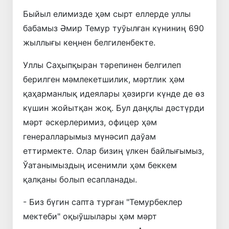
Быйыл елимизде ҳәм сырт еллерде уллы
бабамыз Әмир Темур туўылған күниниң 690
жыллығы кеңнен белгиленбекте.
Уллы Саҳыпқыран тәрепинен белгилеп
берилген мәмлекетшилик, мәртлик ҳәм
қаҳарманлық идеялары ҳәзирги күнде де өз
күшин жойытқан жоқ. Бул даңқлы дәстүрди
мәрт әскерлеримиз, офицер ҳәм
генералларымыз мүнәсип даўам
еттирмекте. Олар бизиң үлкен байлығымыз,
Ўатанымыздың исенимли ҳәм беккем
қалқаны болып есапланады.
- Биз бүгин сапта турған "Темурбеклер
мектеби" оқыўшылары ҳәм мәрт