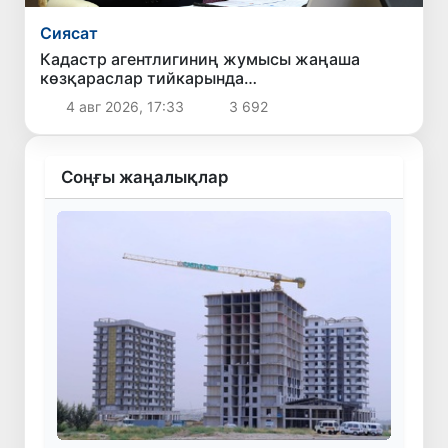
Сиясат
Кадастр агентлигиниң жумысы жаңаша
көзқараслар тийкарында
шөлкемлестириледи
4 авг 2026, 17:33
3 692
Соңғы жаңалықлар