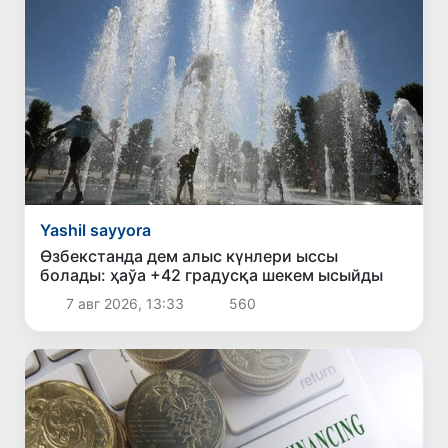
Yashil sayyora
Өзбекстанда дем алыс күнлери ыссы
болады: ҳаўа +42 градусқа шекем ысыйды
7 авг 2026, 13:33
560