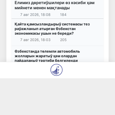
Елимиз дөретиўшилери өз кәсиби ҳәм
мийнети менен мақтанады
7 авг 2026, 18:08
184
Қайта қамсызландырыў системасы тез
раўажланып атырған Өзбекстан
экономикасы ушын не береди?
7 авг 2026, 18:03
205
Өзбекстанда төлемли автомобиль
жолларын жаратыў ҳәм олардан
пайдаланыў тәртиби белгиленди
7 авг 2026, 14:44
670
Өзбекстанда дем алыс күнлери ыссы
болады: ҳаўа +42 градусқа шекем ысыйды
7 авг 2026, 13:33
556
Өзбекстанда банклер ҳәм МҚШлердиң
ислам банк жумысына өтиў тәртиби
белгиленди