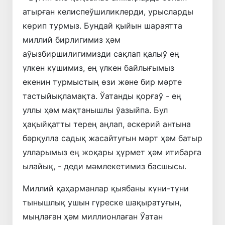
атырған келиспеўшиликлерди, урысларды
көрип турмыз. Бундай қыйын шараятта
миллий бирлигимиз ҳәм
аўызбиршилигимизди сақлап қалыў ең
үлкен күшимиз, ең үлкен байлығымыз
екенин турмыстың өзи және бир мәрте
тастыйықламақта. Ўатанды қорғаў - ең
уллы ҳәм мақтанышлы ўазыйпа. Бул
ҳақыйқатты терең аңлап, әскерий антына
бәрқулла садық жасайтуғын мәрт ҳәм батыр
улларымыз ең жоқары ҳүрмет ҳәм итибарға
ылайық, - деди мәмлекетимиз басшысы.
Миллий қаҳарманлар қыябаны күни-түни
тынышлық ушын гүреске шақыратуғын,
мыңлаған ҳәм миллионлаған Ўатан