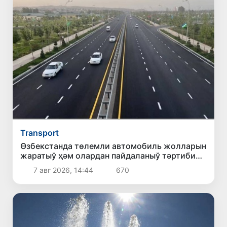
Transport
Өзбекстанда төлемли автомобиль жолларын
жаратыў ҳәм олардан пайдаланыў тәртиби
белгиленди
7 авг 2026, 14:44
670