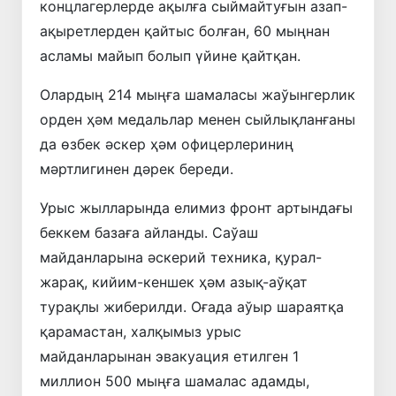
концлагерлерде ақылға сыймайтуғын азап-
ақыретлерден қайтыс болған, 60 мыңнан
асламы майып болып үйине қайтқан.
Олардың 214 мыңға шамаласы жаўынгерлик
орден ҳәм медальлар менен сыйлықланғаны
да өзбек әскер ҳәм офицерлериниң
мәртлигинен дәрек береди.
Урыс жылларында елимиз фронт артындағы
беккем базаға айланды. Саўаш
майданларына әскерий техника, қурал-
жарақ, кийим-кеншек ҳәм азық-аўқат
турақлы жиберилди. Оғада аўыр шараятқа
қарамастан, халқымыз урыс
майданларынан эвакуация етилген 1
миллион 500 мыңға шамалас адамды,