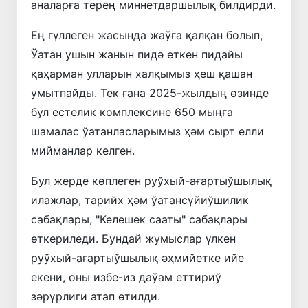
аналарға терең миннетдаршылық билдирди.
Ең гүллеген жасында жаўға қалқан болып,
Ўатан ушын жанын пидә еткен пидайы
қаҳарман улларын халқымыз ҳеш қашан
умытпайды. Тек ғана 2025-жылдың өзинде
бул естелик комплексине 650 мыңға
шамалас ўатанласларымыз ҳәм сырт елли
мийманлар келген.
Бул жерде көплеген руўхый-ағартыўшылық
илажлар, тарийх ҳәм ўатансүйиўшилик
сабақлары, "Келешек сааты" сабақлары
өткериледи. Бундай жумыслар үлкен
руўхый-ағартыўшылық әҳмийетке ийе
екени, оны избе-из даўам еттириў
зәрүрлиги атап өтилди.