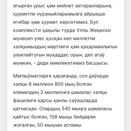
атырған урыс ҳәм мийнет ветеранларына,
ҳүрметли нураныйларымызға айрықша
итибар ҳәм ҳүрмет көрсетемиз. Бул
комплексти ҳақылы түрде Уллы Жеңиске
мүнәсип үлес қосқан көп миллетли
халқымыздың мәртлиги ҳәм қаҳарманлығын
улығлайтуғын муқаддес орын, деп атаў
мүмкин, - деди мәмлекетимиз басшысы.
Мағлыўматларға қарағанда, сол дәўирде
халқы 6 миллион 800 мың болған
елимиздиң 2 миллионға шамалас халқы
фашизмге қарсы қанлы саўашларда
қатнасқан. Олардың 540 мыңға шамаласы
қайтыс болған, 158 мыңы бийдәрек
жоғалған, 50 мыңнан асламы