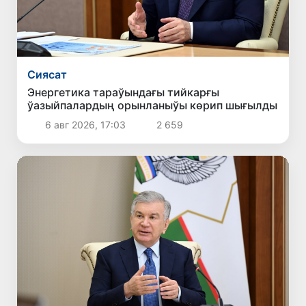
Сиясат
Энергетика тараўындағы тийкарғы
ўазыйпалардың орынланыўы көрип шығылды
6 авг 2026, 17:03
2 659