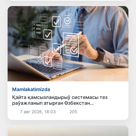
Mamlakatimizda
Қайта қамсызландырыў системасы тез
раўажланып атырған Өзбекстан
экономикасы ушын не береди?
7 авг 2026, 18:03
205