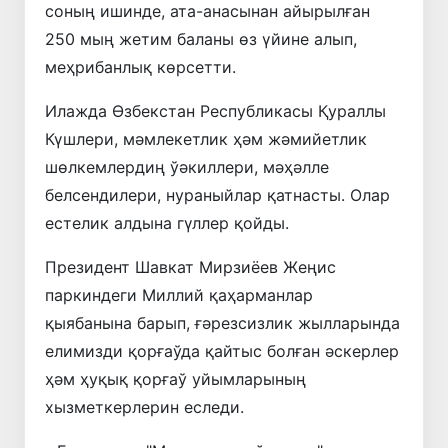
соның ишинде, ата-анасынан айырылған
250 мың жетим баланы өз үйине алып,
меҳрибанлық көрсетти.
Илажда Өзбекстан Республикасы Қураллы
Күшлери, мәмлекетлик ҳәм жәмийетлик
шөлкемлердиң ўәкиллери, мәҳәлле
белсендилери, нураныйлар қатнасты. Олар
естелик алдына гүллер қойды.
Президент Шавкат Мирзиёев Жеңис
паркиндеги Миллий қаҳарманлар
қыябанына барып, ғәрезсизлик жылларында
елимизди қорғаўда қайтыс болған әскерлер
ҳәм ҳуқық қорғаў уйымларының
хызметкерлерин еследи.