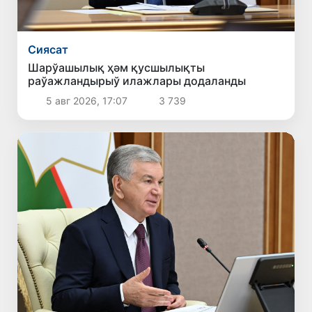
Сиясат
Шарўашылық ҳәм қусшылықты
раўажландырыў илажлары додаланды
5 авг 2026, 17:07
3 739