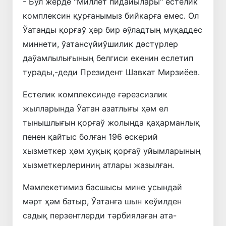
- Бул жерде "Миллет пидайылары" естелик
комплексин қурғанымыз бийкарға емес. Ол
Ўатанды қорғаў ҳәр бир әўладтың муқаддес
миннети, ўатансүйиўшилик дәстүрлер
даўамлылығының белгиси екенин еслетип
турады,-деди Президент Шавкат Мирзиёев.
Естелик комплексинде ғәрезсизлик
жылларында Ўатан азатлығы ҳәм ел
тынышлығын қорғаў жолында қаҳарманлық
пенен қайтыс болған 196 әскерий
хызметкер ҳәм ҳуқық қорғаў уйымларының
хызметкерлериниң атлары жазылған.
Мәмлекетимиз басшысы мине усындай
мәрт ҳәм батыр, Ўатанға шын кеўилден
садық перзентлерди тәрбиялаған ата-