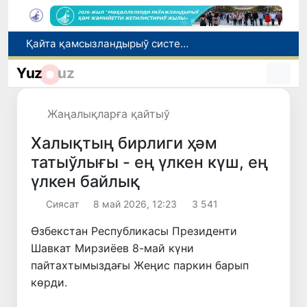
Өзбекстанда төлемли автомобиль жолларын жаратыў ҳәм олардан пайдаланыў тәртиби белгиленди
Өзбекстанда дем алыс күнлери ыссы болады: ҳаўа +42 градусқа шекем ысыйды
Yuz
uz
Өзбекстанда банклер ҳәм МҚШлердиң ислам банк жумысына өтиў тәртиби белгиленди
Елимиз дөретиўшилери өз кәсиби ҳәм мийнети менен мақтанады
Жаңалықларға қайтыў
Қайта қамсызландырыў системасы тез раўажланып атырған Өзбекстан экономикасы ушын не береди?
Халықтың бирлиги ҳәм
татыўлығы - ең үлкен күш, ең
үлкен байлық
Сиясат
8 май 2026, 12:23
3 541
Өзбекстан Республикасы Президенти
Шавкат Мирзиёев 8-май күни
пайтахтымыздағы Жеңис паркин барып
көрди.