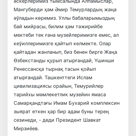
әскерлеримиз тымсалында Алпамыслар,
Мангуберди ҳәм Әмир Темурлардың жаңа
әўладын көремиз. Уллы бабаларымыздың
бай мийрасы, билим ҳәм тәжирийбе
мектеби тек ғана музейлеримизге емес, ал
кеўиллеримизге қайтып келмекте. Олар
қайтадан жанланып, биз бенен бирге Жаңа
Өзбекстанды қурып атырғандай, Үшинши
Ренессансқа тырнақ тасын қойып
атырғандай. Ташкенттеги Ислам
цивилизациясы орайын, Темурийлер
тарийхы мәмлекетлик музейин ямаса
Самарқандтағы Имам Бухарий комплексин
зыярат еткен ҳәр бир адам буны терең
сезинеди, - деди Президент Шавкат
Мирзиёев.