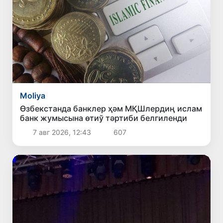
Moliya
Өзбекстанда банклер ҳәм МҚШлердиң ислам
банк жумысына өтиў тәртиби белгиленди
7 авг 2026, 12:43
607