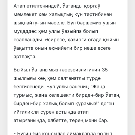
Атап өтилгениндей, Ўатанды қорғаў -
мәмлекет ҳәм халықтың күн тәртибинен
шықпайтуғын мәселе. Бул бәршемиз ушын
муқаддес ҳәм уллы ўазыйпа болып
есапланады. Әсиресе, ҳәзирги оғада қыйын
ўақытта оның әҳмийети бир неше есеге
артпақта.
Быйыл Ўатанымыз ғәрезсизлигиниң 35
жыллығы кең ҳәм салтанатлы түрде
белгиленеди. Бул уллы сәнениң "Жаңа
турмыс, жаңа келешекти бирден-бир Ўатан,
бирден-бир халық болып қурамыз!" деген
ийгиликли сүрен астында өтип
атырғанында, әлбетте, терең мәни бар.
- Бүгин биз қоңсылас аймақларда болып