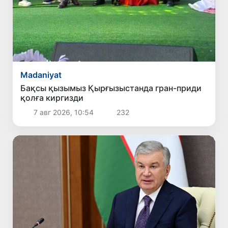
Madaniyat
Бақсы қызымыз Қырғызыстанда гран-приди
қолға киргизди
7 авг 2026, 10:54
232