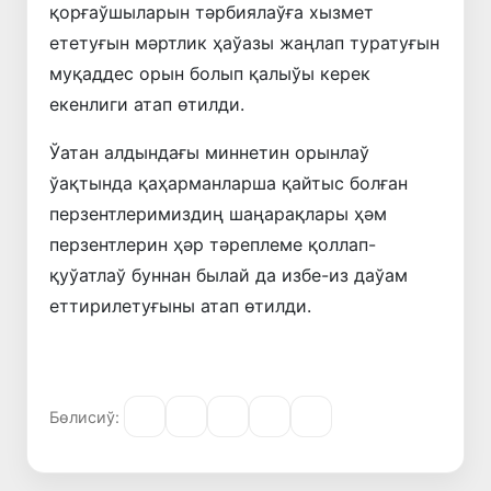
қорғаўшыларын тәрбиялаўға хызмет
ететуғын мәртлик ҳаўазы жаңлап туратуғын
муқаддес орын болып қалыўы керек
екенлиги атап өтилди.
Ўатан алдындағы миннетин орынлаў
ўақтында қаҳарманларша қайтыс болған
перзентлеримиздиң шаңарақлары ҳәм
перзентлерин ҳәр тәреплеме қоллап-
қуўатлаў буннан былай да избе-из даўам
еттирилетуғыны атап өтилди.
Бөлисиў: