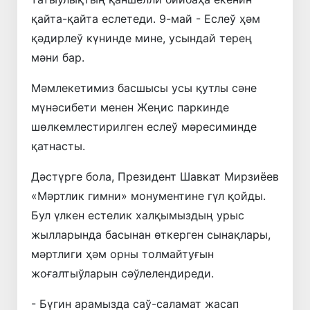
қайта-қайта еслетеди. 9-май - Еслеў ҳәм
қәдирлеў күнинде мине, усындай терең
мәни бар.
Мәмлекетимиз басшысы усы қутлы сәне
мүнәсибети менен Жеңис паркинде
шөлкемлестирилген еслеў мәресиминде
қатнасты.
Дәстүрге бола, Президент Шавкат Мирзиёев
«Мәртлик гимни» монументине гүл қойды.
Бул үлкен естелик халқымыздың урыс
жылларында басынан өткерген сынақлары,
мәртлиги ҳәм орны толмайтуғын
жоғалтыўларын сәўлелендиреди.
- Бүгин арамызда саў-саламат жасап