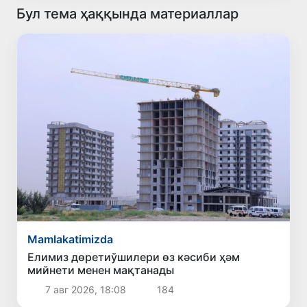
Бул тема ҳаққында материаллар
Mamlakatimizda
Елимиз дөретиўшилери өз кәсиби ҳәм
мийнети менен мақтанады
7 авг 2026, 18:08
184