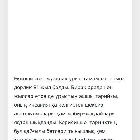
Алдынғы
Кейинки
Екинши жер жүзилик урыс тамамланғанына
дерлик 81 жыл болды. Бирақ арадан он
жыллар өтсе де урыстың ашшы тарийхы,
оның инсаниятқа келтирген шексиз
апатшылықлары ҳәм жәбир-жағдайлары
ядтан шықпайды. Керисинше, тарийхтың
бул қайғылы бетлери тынышлық ҳәм
татыўлықтың қаншелли бийбаҳа екенин