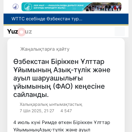
WTTC есебінде Өзбекстан туризмнің өсу қарқыны бойынша Орталық Азияда бірінші орынға шықты
Мүмкіндігі шектеулі талапкерлерге қабылдау емтихандарында қосымша уақыт беріледі
Беларусьтен Өзбекстанға екінші тікелей жүк пойызы жөнелтілді
Yuz
uz
Адам саудасынан зардап шеккен азаматтар әлеуметтік қызметтермен қамтылады
Жарты жылда Өзбекстанда қанша егіз сәби дүниеге келді?
Жаңалықтарға қайту
Өзбекстан Біріккен Ұлттар
Ұйымының Азық-түлік және
ауыл шаруашылығы
ұйымының (ФАО) кеңесіне
сайланды.
Халықаралық ынтымақтастық
7 Шіл 2025, 21:27
4 547
4 июль күні Римде өткен Біріккен Ұлттар
ҰйымыныңАзық-түлік және ауыл