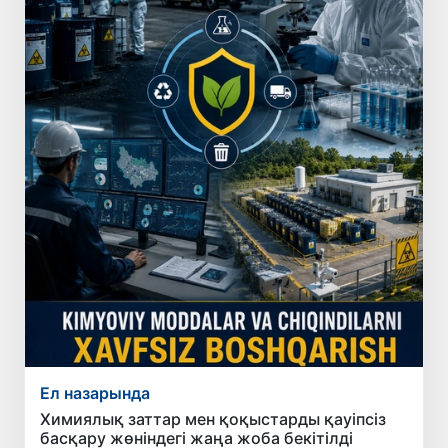
Ел назарында
Химиялық заттар мен қоқыстарды қауіпсіз
басқару жөніндегі жаңа жоба бекітілді