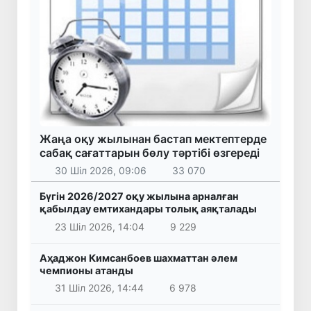
Жаңа оқу жылынан бастап мектептерде
сабақ сағаттарын бөлу тәртібі өзгереді
30 Шіл 2026, 09:06
33 070
Бүгін 2026/2027 оқу жылына арналған
қабылдау емтихандары толық аяқталады
23 Шіл 2026, 14:04
9 229
Аҳаджон Кимсанбоев шахматтан әлем
чемпионы атанды
31 Шіл 2026, 14:44
6 978