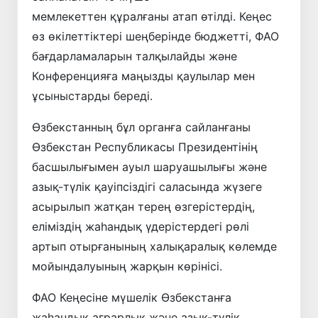
мемлекеттен құралғаны атап өтілді. Кеңес
өз өкілеттіктері шеңберінде бюджетті, ФАО
бағдарламаларын талқылайды және
Конференцияға маңызды қаулылар мен
ұсыныстарды береді.
Өзбекстанның бұл органға сайланғаны
Өзбекстан Республикасы Президентінің
басшылығымен ауыл шаруашылығы және
азық-түлік қауіпсіздігі саласында жүзеге
асырылып жатқан терең өзгерістердің,
еліміздің жаһандық үдерістердегі рөлі
артып отырғанының халықаралық көлемде
мойындалуының жарқын көрінісі.
ФАО Кеңесіне мүшелік Өзбекстанға
жаһандық аграрлық және азық-түлік