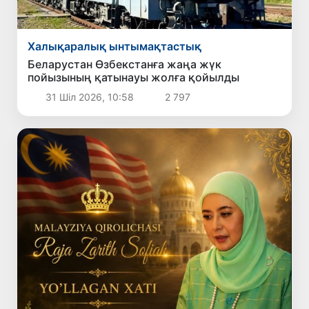
Халықаралық ынтымақтастық
Беларустан Өзбекстанға жаңа жүк
пойызының қатынауы жолға қойылды
31 Шіл 2026, 10:58
2 797