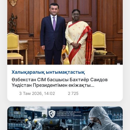
Халықаралық ынтымақтастық
Өзбекстан СІМ басшысы Бахтиёр Саидов
Үндістан Президентімен екіжақты
байланыстарды нығайту мәселелерін
3 Там 2026, 14:02
2 725
талқылады