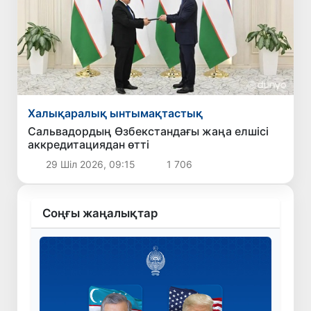
Халықаралық ынтымақтастық
Сальвадордың Өзбекстандағы жаңа елшісі
аккредитациядан өтті
29 Шіл 2026, 09:15
1 706
Соңғы жаңалықтар