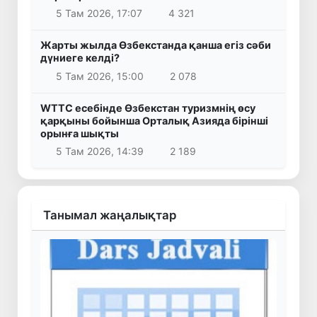
5 Там 2026, 17:07
4 321
Жарты жылда Өзбекстанда қанша егіз сәби
дүниеге келді?
5 Там 2026, 15:00
2 078
WTTC есебінде Өзбекстан туризмнің өсу
қарқыны бойынша Орталық Азияда бірінші
орынға шықты
5 Там 2026, 14:39
2 189
Танымал жаңалықтар