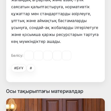
саясатын қалыптастыруға, нормативтік
құжаттар мен стандарттарды әзірлеуге,
ұлттық және аймақтық бастамаларды
ұсынуға, сондай-ақ жобаларды ілгерілетуге
және қосымша қаржы ресурстарын тартуға
кең мүмкіндіктер ашады.
Бөлісу:
#БҰҰ
#
Осы тақырыптағы материалдар