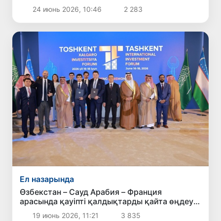
24 июнь 2026, 10:46
2 283
Ел назарында
Өзбекстан – Сауд Арабия – Франция
арасында қауіпті қалдықтарды қайта өңдеу
саласындағы ынтымақтастық жолға
19 июнь 2026, 11:21
3 835
қойылды