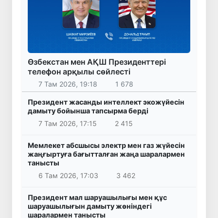
Өзбекстан мен АҚШ Президенттері
телефон арқылы сөйлесті
7 Там 2026, 19:18
1 678
Президент жасанды интеллект экожүйесін
дамыту бойынша тапсырма берді
7 Там 2026, 17:15
2 415
Мемлекет абсшысы электр мен газ жүйесін
жаңғыртуға бағытталған жаңа шаралармен
танысты
6 Там 2026, 17:03
3 462
Президент мал шаруашылығы мен құс
шаруашылығын дамыту жөніндегі
шаралармен танысты