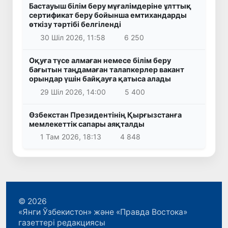
Бастауыш білім беру мұғалімдеріне ұлттық
сертификат беру бойынша емтихандарды
өткізу тәртібі белгіленді
30 Шіл 2026, 11:58
6 250
Оқуға түсе алмаған немесе білім беру
бағытын таңдамаған талапкерлер вакант
орындар үшін байқауға қатыса алады
29 Шіл 2026, 14:00
5 400
Өзбекстан Президентінің Қырғызстанға
мемлекеттік сапары аяқталды
1 Там 2026, 18:13
4 848
© 2026
«Янги Ўзбекистон» және «Правда Востока»
газеттері редакциясы