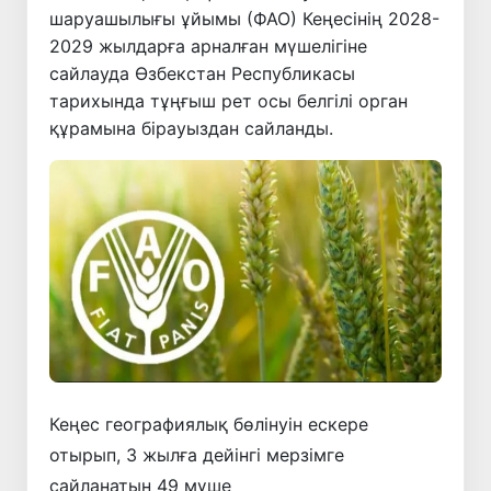
шаруашылығы ұйымы (ФАО) Кеңесінің 2028-
2029 жылдарға арналған мүшелігіне
сайлауда Өзбекстан Республикасы
тарихында тұңғыш рет осы белгілі орган
құрамына бірауыздан сайланды.
Кеңес географиялық бөлінуін ескере
отырып, 3 жылға дейінгі мерзімге
сайланатын 49 мүше