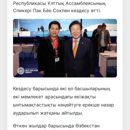
Республикасы Ұлттық Ассамблеясының
Спикері Пак Бён Сокпен кездесу өтті.
Кездесу барысында екі ел басшыларының
екі мемлекет арасындағы екіжақты
ынтымақтастықты кеңейтуге ерекше назар
аударылып жатқаны айтылды.
Өткен жылдар барысында Өзбекстан