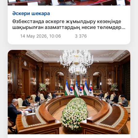
Әскери шекара
Өзбекстанда әскерге жұмылдыру кезеңінде
шақырылған азаматтардың несие төлемдері
кейінге қалдырылады
14 Мау 2026, 10:06
3 376