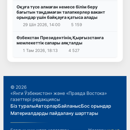
Оқуға түсе алмаған немесе білім беру
бағытын таңдамаған талапкерлер вакант
орындар үшін байқауға қатыса алады
29 Шіл 2026, 14:00
5 159
Өзбекстан Президентінің Қырғызстанға
мемлекеттік сапары аяқталды
1 Там 2026, 18:13
4 527
© 2026
«Янги Ўзбекистон» және «Правда Востока»
газеттері редакциясы
Біз туралы
Авторлар
Байланыс
Бос орындар
Материалдарды пайдалану шарттары