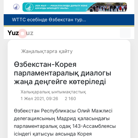
Мүмкіндігі шектеулі талапкерлерге қабылдау емтихандарында қосымша уақыт беріледі
Беларусьтен Өзбекстанға екінші тікелей жүк пойызы жөнелтілді
Yuz
uz
Адам саудасынан зардап шеккен азаматтар әлеуметтік қызметтермен қамтылады
Жарты жылда Өзбекстанда қанша егіз сәби дүниеге келді?
Жаңалықтарға қайту
WTTC есебінде Өзбекстан туризмнің өсу қарқыны бойынша Орталық Азияда бірінші орынға шықты
Өзбекстан-Корея
парламентаралық диалогы
жаңа деңгейге көтеріледі
Халықаралық ынтымақтастық
1 Жел 2021, 09:26
2 160
Өзбекстан Республикасы Олий Мажлисі
делегациясының Мадрид қаласындағы
парламентаралық одақ 143-Ассамблеясы
ісіндегі қатысуы аясында Корея