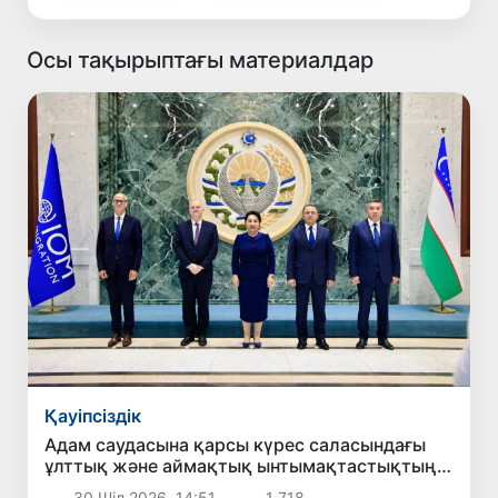
Осы тақырыптағы материалдар
Қауіпсіздік
Адам саудасына қарсы күрес саласындағы
ұлттық және аймақтық ынтымақтастықтың
жаңа басым бағыттары белгіленді
30 Шіл 2026, 14:51
1 718