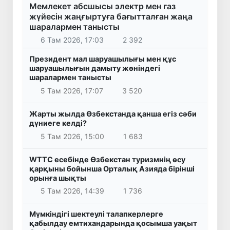
Мемлекет абсшысы электр мен газ
жүйесін жаңғыртуға бағытталған жаңа
шаралармен танысты
6 Там 2026, 17:03
2 392
Президент мал шаруашылығы мен құс
шаруашылығын дамыту жөніндегі
шаралармен танысты
5 Там 2026, 17:07
3 520
Жарты жылда Өзбекстанда қанша егіз сәби
дүниеге келді?
5 Там 2026, 15:00
1 683
WTTC есебінде Өзбекстан туризмнің өсу
қарқыны бойынша Орталық Азияда бірінші
орынға шықты
5 Там 2026, 14:39
1 736
Мүмкіндігі шектеулі талапкерлерге
қабылдау емтихандарында қосымша уақыт