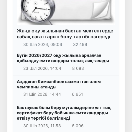
Жаңа оқу жылынан бастап мектептерде
сабақ сағаттарын бөлу тәртібі өзгереді
30 Шіл 2026, 09:06
32 499
Бүгін 2026/2027 оқу жылына арналған
қабылдау емтихандары толық аяқталады
23 Шіл 2026, 14:04
8 083
Аҳаджон Кимсанбоев шахматтан әлем
чемпионы атанды
31 Шіл 2026, 14:44
6 651
Бастауыш білім беру мұғалімдеріне ұлттық
сертификат беру бойынша емтихандарды
өткізу тәртібі белгіленді
30 Шіл 2026, 11:58
6 006