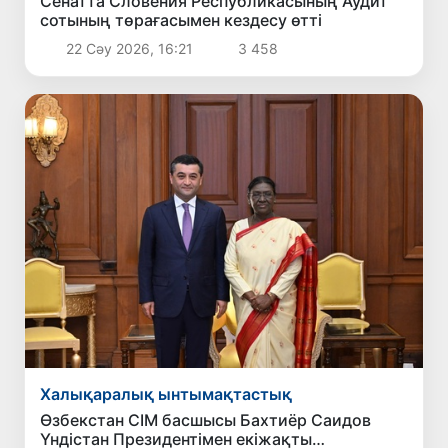
Сенатта Словения Республикасының Аудит
сотының төрағасымен кездесу өтті
22 Сәу 2026, 16:21
3 458
Халықаралық ынтымақтастық
Өзбекстан СІМ басшысы Бахтиёр Саидов
Үндістан Президентімен екіжақты