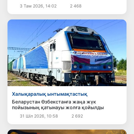
байланыстарды нығайту мәселелерін
3 Там 2026, 14:02
2 468
талқылады
Халықаралық ынтымақтастық
Беларустан Өзбекстанға жаңа жүк
пойызының қатынауы жолға қойылды
31 Шіл 2026, 10:58
2 692