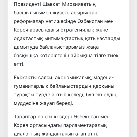
Президенті Шавкат Мирзияевтың
басшылығымен жүзеге асырылған
реформалар нәтижесінде Өзбекстан мен
Корея арасындағы стратегиялық және
одақтастық ынтымақтастық қатынастарды
дамытуда байланыстарымыз жаңа
басқышқа көтерілгенін айрықша тілге тиек
етті.
Екіжақты саяси, экономикалық, мәдени-
гуманитарлық байланыстардың қарқыны
тұрақты түрде артып келеді, бұл екі елдің
мүддесіне жауап береді.
Тараптар соңғы кездері Өзбекстан мен
Корея ортасындағы парламентаралық
диалогтың жанданғанын атап өтті.