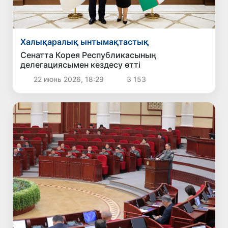
Халықаралық ынтымақтастық
Сенатта Корея Республикасының
делегациясымен кездесу өтті
22 июнь 2026, 18:29
3 153