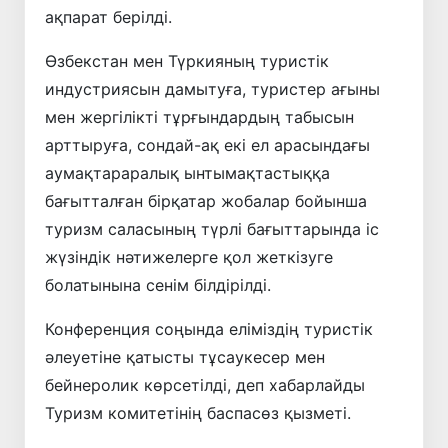
ақпарат берілді.
Өзбекстан мен Түркияның туристік
индустриясын дамытуға, туристер ағыны
мен жергілікті тұрғындардың табысын
арттыруға, сондай-ақ екі ел арасындағы
аумақтараралық ынтымақтастыққа
бағытталған бірқатар жобалар бойынша
туризм саласының түрлі бағыттарында іс
жүзіндік нәтижелерге қол жеткізуге
болатынына сенім білдірілді.
Конференция соңында еліміздің туристік
әлеуетіне қатысты тұсаукесер мен
бейнеролик көрсетілді, деп хабарлайды
Туризм комитетінің баспасөз қызметі.