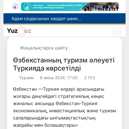
Адам саудасынан зардап шеккен азаматтар әлеуметтік қызметтермен қамтылады
Тарихи күн: Өзбекстанның «Самарқант-2028» жасанды серігі орбитаға сәтті шығарылды
Yuz
uz
Бүгін оқуды көшіру бойынша өтініштерді қабылдаудың соңғы күні
Жарты жылда Өзбекстанда қанша егіз сәби дүниеге келді?
Жаңалықтарға қайту
Беларусьтен Өзбекстанға екінші тікелей жүк пойызы жөнелтілді
Өзбекстанның туризм әлеуеті
Түркияда көрсетілді
Туризм
6 июнь 2024, 17:00
2 753
Өзбекстан —Түркия елдері арасындағы
жоғары деңгейдегі стратегиялық кеңес
жиналыс аясында Өзбекстан-Түркия
экономикалық, инвестициялық және туризм
салаларындағы ынтымақтастықтың
жағдайы мен болашақтары»