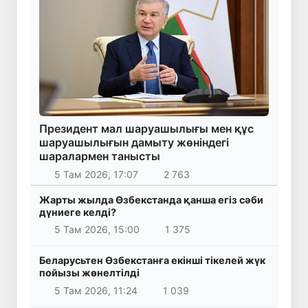
Президент мал шаруашылығы мен құс
шаруашылығын дамыту жөніндегі
шаралармен танысты
5 Там 2026, 17:07
2 763
Жарты жылда Өзбекстанда қанша егіз сәби
дүниеге келді?
5 Там 2026, 15:00
1 375
Беларусьтен Өзбекстанға екінші тікелей жүк
пойызы жөнелтілді
5 Там 2026, 11:24
1 039