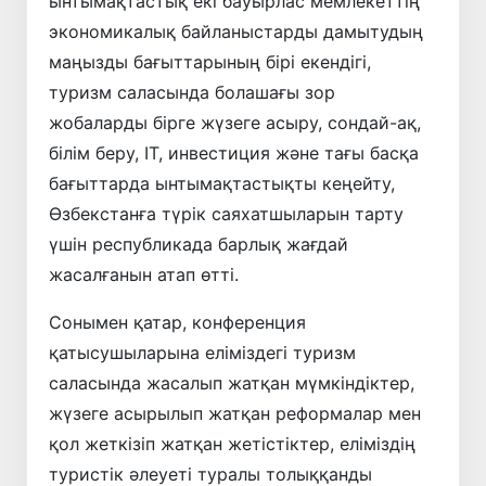
ынтымақтастық екі бауырлас мемлекеттің
экономикалық байланыстарды дамытудың
маңызды бағыттарының бірі екендігі,
туризм саласында болашағы зор
жобаларды бірге жүзеге асыру, сондай-ақ,
білім беру, ІТ, инвестиция және тағы басқа
бағыттарда ынтымақтастықты кеңейту,
Өзбекстанға түрік саяхатшыларын тарту
үшін республикада барлық жағдай
жасалғанын атап өтті.
Сонымен қатар, конференция
қатысушыларына еліміздегі туризм
саласында жасалып жатқан мүмкіндіктер,
жүзеге асырылып жатқан реформалар мен
қол жеткізіп жатқан жетістіктер, еліміздің
туристік әлеуеті туралы толыққанды