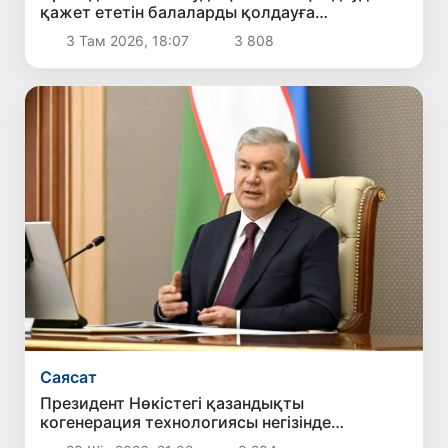
қажет ететін балаларды қолдауға
бағытталған ұсыныстармен танысты
3 Там 2026, 18:07
3 808
Саясат
Президент Нөкістегі қазандықты
когенерация технологиясы негізінде
жаңғырту жобасымен танысты