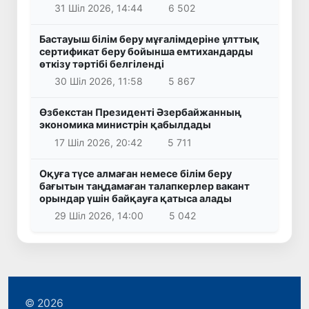
31 Шіл 2026, 14:44
6 502
Бастауыш білім беру мұғалімдеріне ұлттық
сертификат беру бойынша емтихандарды
өткізу тәртібі белгіленді
30 Шіл 2026, 11:58
5 867
Өзбекстан Президенті Әзербайжанның
экономика министрін қабылдады
17 Шіл 2026, 20:42
5 711
Оқуға түсе алмаған немесе білім беру
бағытын таңдамаған талапкерлер вакант
орындар үшін байқауға қатыса алады
29 Шіл 2026, 14:00
5 042
© 2026