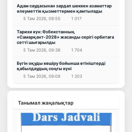
Адам саудасынан зардап шеккен азаматтар
әлеуметтік қызметтермен қамтылады
5 Там 2026, 09:55
1 017
Тарихи күн: Өзбекстанның
«Самарқант-2028» жасанды серігі орбитаға
сәтті шығарылды
5 Там 2026, 09:38
1 704
Бүгін оқуды көшіру бойынша өтініштерді
қабылдаудың соңғы күні
5 Там 2026, 09:09
1 203
Танымал жаңалықтар