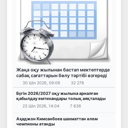
Жаңа оқу жылынан бастап мектептерде
сабақ сағаттарын бөлу тәртібі өзгереді
30 Шіл 2026, 09:06
32 278
Бүгін 2026/2027 оқу жылына арналған
қабылдау емтихандары толық аяқталады
23 Шіл 2026, 14:04
7 636
Аҳаджон Кимсанбоев шахматтан әлем
чемпионы атанды