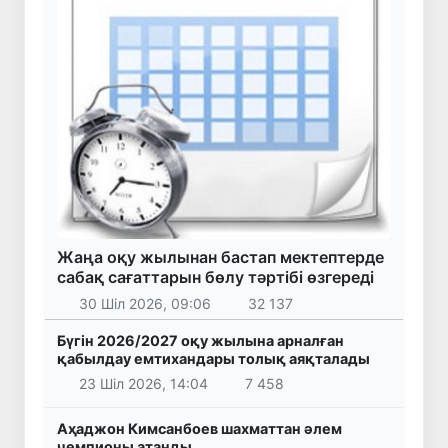
Жаңа оқу жылынан бастап мектептерде
сабақ сағаттарын бөлу тәртібі өзгереді
30 Шіл 2026, 09:06
32 137
Бүгін 2026/2027 оқу жылына арналған
қабылдау емтихандары толық аяқталады
23 Шіл 2026, 14:04
7 458
Аҳаджон Кимсанбоев шахматтан әлем
чемпионы атанды