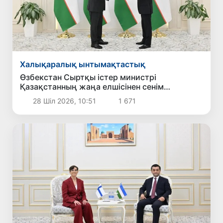
Халықаралық ынтымақтастық
Өзбекстан Сыртқы істер министрі
Қазақстанның жаңа елшісінен сенім
грамоталарының көшірмелерін қабылдады
28 Шіл 2026, 10:51
1 671