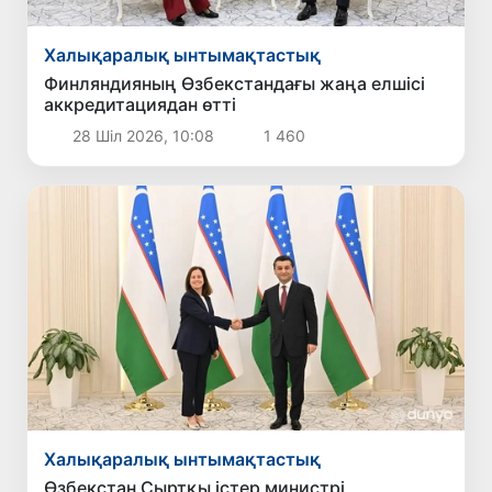
Халықаралық ынтымақтастық
Финляндияның Өзбекстандағы жаңа елшісі
аккредитациядан өтті
28 Шіл 2026, 10:08
1 460
Халықаралық ынтымақтастық
Өзбекстан Сыртқы істер министрі