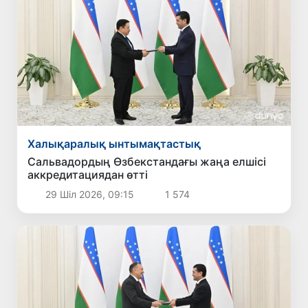
Халықаралық ынтымақтастық
Сальвадордың Өзбекстандағы жаңа елшісі
аккредитациядан өтті
29 Шіл 2026, 09:15
1 574