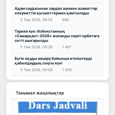
Адам саудасынан зардап шеккен азаматтар
әлеуметтік қызметтермен қамтылады
5 Там 2026, 09:55
886
Тарихи күн: Өзбекстанның
«Самарқант-2028» жасанды серігі орбитаға
сәтті шығарылды
5 Там 2026, 09:38
1 487
Бүгін оқуды көшіру бойынша өтініштерді
қабылдаудың соңғы күні
5 Там 2026, 09:09
1 056
Танымал жаңалықтар