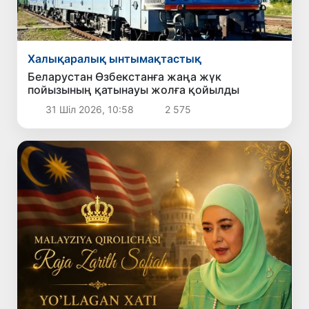
Халықаралық ынтымақтастық
Беларустан Өзбекстанға жаңа жүк
пойызының қатынауы жолға қойылды
31 Шіл 2026, 10:58
2 575