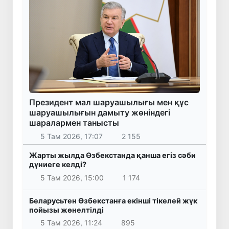
Президент мал шаруашылығы мен құс
шаруашылығын дамыту жөніндегі
шаралармен танысты
5 Там 2026, 17:07
2 155
Жарты жылда Өзбекстанда қанша егіз сәби
дүниеге келді?
5 Там 2026, 15:00
1 174
Беларусьтен Өзбекстанға екінші тікелей жүк
пойызы жөнелтілді
5 Там 2026, 11:24
895