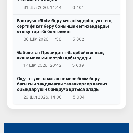
31 Шіл 2026, 14:44
6 401
Бастауыш білім беру мұғалімдеріне ұлттық
сертификат беру бойынша емтихандарды
өткізу тәртібі белгіленді
30 Шіл 2026, 11:58
5 802
Өзбекстан Президенті Әзербайжанның
экономика министрін қабылдады
17 Шіл 2026, 20:42
5 639
Оқуға түсе алмаған немесе білім беру
бағытын таңдамаған талапкерлер вакант
орындар үшін байқауға қатыса алады
29 Шіл 2026, 14:00
5 004