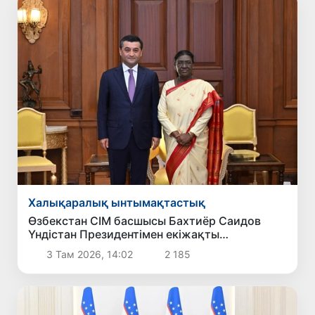
Халықаралық ынтымақтастық
Өзбекстан СІМ басшысы Бахтиёр Саидов
Үндістан Президентімен екіжақты
байланыстарды нығайту мәселелерін
3 Там 2026, 14:02
2 185
талқылады