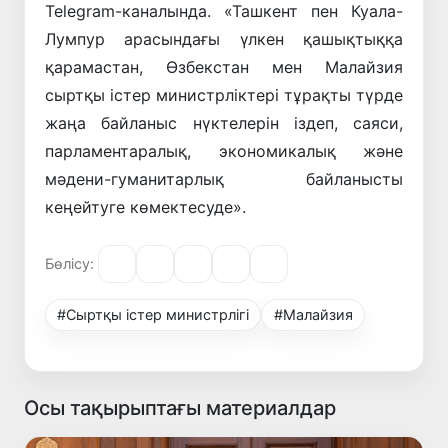
Telegram-каналында. «Ташкент пен Куала-
Лумпур арасындағы үлкен қашықтыққа
қарамастан, Өзбекстан мен Малайзия
сыртқы істер министрліктері тұрақты түрде
жаңа байланыс нүктелерін іздеп, саяси,
парламентаралық, экономикалық және
мәдени-гуманитарлық байланысты
кеңейтуге көмектесуде».
Бөлісу:
#Сыртқы істер министрлігі
#Малайзия
Осы тақырыптағы материалдар