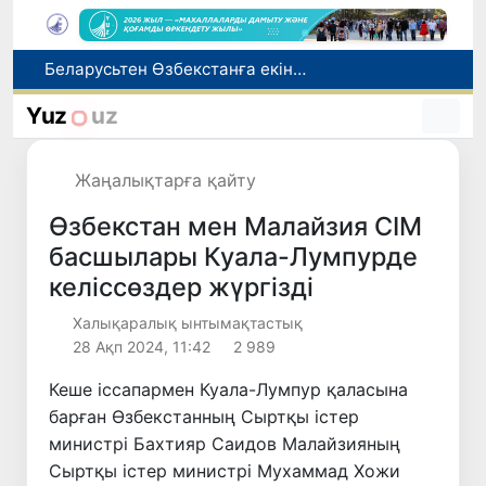
Адам саудасынан зардап шеккен азаматтар әлеуметтік қызметтермен қамтылады
Тарихи күн: Өзбекстанның «Самарқант-2028» жасанды серігі орбитаға сәтті шығарылды
Yuz
uz
Бүгін оқуды көшіру бойынша өтініштерді қабылдаудың соңғы күні
Жарты жылда Өзбекстанда қанша егіз сәби дүниеге келді?
Жаңалықтарға қайту
Беларусьтен Өзбекстанға екінші тікелей жүк пойызы жөнелтілді
Өзбекстан мен Малайзия СІМ
басшылары Куала-Лумпурде
келіссөздер жүргізді
Халықаралық ынтымақтастық
28 Ақп 2024, 11:42
2 989
Кеше іссапармен Куала-Лумпур қаласына
барған Өзбекстанның Сыртқы істер
министрі Бахтияр Саидов Малайзияның
Сыртқы істер министрі Мухаммад Хожи