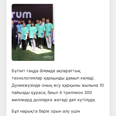
Алдыңғы
Келесі
Бүгінгі таңда Әлемде ақпараттық
технологиялар қарқынды дамып келеді.
Дүниежүзінде оның өсу қарқыны жылына 10
пайызды құраса, биыл 4 триллион 300
миллиард долларға жетеді деп күтілуде.
Бұл нарықта берік орын алу үшін