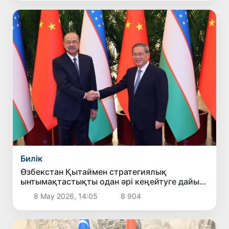
Билік
Өзбекстан Қытаймен стратегиялық
ынтымақтастықты одан әрі кеңейтуге дайын
екенін мәлімдеді
8 Мау 2026, 14:05
8 904