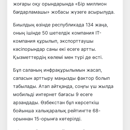
жоғары оқу орындарында «Бір миллион
бағдарламашы» жобасы жүзеге асырылуда.
Биылдың өзінде республикада 134 жаңа,
оның ішінде 50 шетелдік компания IT-
компания құрылып, экспорттаушы
кәсіпорындар саны екі есеге артты.
Қызметтердің көлемі мен түрі де өсті.
Бұл саланың инфрақұрылымын жасап,
сапасын арттыру маңызды фактор болып
табылады. Атап айтқанда, соңғы үш жылда
мобильді интернет бағасы 9 есеге
арзандады. Өзбекстан бұл көрсеткіш
бойынша халықаралық рейтингте 68-
орыннан 15-орынға көтерілді.