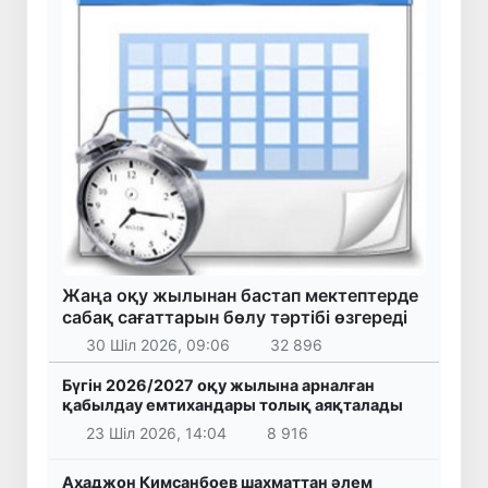
Жаңа оқу жылынан бастап мектептерде
сабақ сағаттарын бөлу тәртібі өзгереді
30 Шіл 2026, 09:06
32 896
Бүгін 2026/2027 оқу жылына арналған
қабылдау емтихандары толық аяқталады
23 Шіл 2026, 14:04
8 916
Аҳаджон Кимсанбоев шахматтан әлем