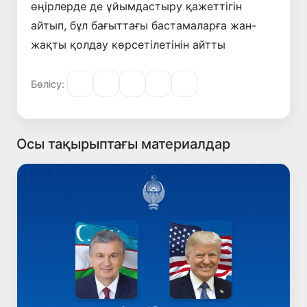
өңірлерде де ұйымдастыру қажеттігін
айтып, бұл бағыттағы бастамаларға жан-
жақты қолдау көрсетілетінін айтты
Бөлісу:
Осы тақырыптағы материалдар