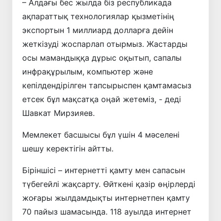
– Алдағы бес жылда біз республикада
ақпараттық технологиялар қызметінің
экспортын 1 миллиард долларға дейін
жеткізуді жоспарлап отырмыз. Жастарды
осы мамандыққа дұрыс оқытып, сапалы
инфрақұрылым, компьютер және
кепілдендірілген тапсырыспен қамтамасыз
етсек бұл мақсатқа оңай жетеміз, - деді
Шавкат Мирзияев.
Мемлекет басшысы бұл үшін 4 мәселені
шешу керектігін айтты.
Біріншісі – интернетті қамту мен сапасын
түбегейлі жақсарту. Өйткені қазір өңірлерді
жоғары жылдамдықты интернетпен қамту
70 пайыз шамасында. 118 ауылда интернет