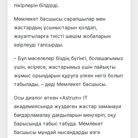
пікірлерін білдірді.
Мемлекет басшысы сарапшылар мен
жастардың ұсыныстарын қолдап,
жауаптыларға тиісті шешім жобаларын
әзірлеуді тапсырды.
– Бұл мәселелер біздің бүгінгі, болашағымыз
үшін, әсіресе, жастарымыз үшін лайықты
жұмыс орындарын құруға үлкен негіз болып
табылады, – деді Мемлекет басшысы.
Осы диалог өткен «Astrum» IT
академиясында жүздеген жастар заманауи
бағдарламалау дағдыларын меңгеріп, оқу
барысында табыс табуда. Мемлекет
басшысы мұндай нысандарды өзге