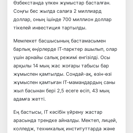
Өзбекстанда үлкен жұмыстар басталған.
Соңғы бес жылда салаға 2 миллиард
доллар, оның ішінде 700 миллион доллар
тікелей инвестиция тартылды.
Мемлекет басшысының бастамасымен
барлық өңірлерде ІТ-парктер ашылып, олар
үшін арнайы салық режимі енгізілді. Осы
арқылы 14 мың жас жоғары табысы бар
жұмыспен қамтылды. Сондай-ақ, өзін-өзі
жұмыспен қамтыған ІТ-мамандардың саны
жыл басынан бері 2,5 есеге өсіп, 43 мың
адамға жетті.
Ең бастысы, IT кәсібін үйрену жастар
арасында трендке айналды. Мектеп, лицей,
колледж, техникалық институттарда және