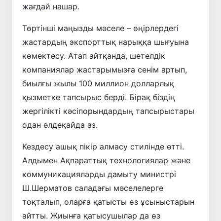
жағдай нашар.
Төртінші маңызды мәселе – өңірлердегі
жастардың экспорттық нарыққа шығуына
көмектесу. Атап айтқанда, шетелдік
компаниялар жастарымызға сенім артып,
биылғы жылы 100 миллион долларлық
қызметке тапсырыс берді. Бірақ біздің
жергілікті кәсіпорындардың тапсырыстары
одан әлдеқайда аз.
Кездесу ашық пікір алмасу стилінде өтті.
Алдымен Ақпараттық технологиялар және
коммуникацияларды дамыту министрі
Ш.Шерматов саладағы мәселелерге
тоқталып, оларға қатысты өз ұсыныстарын
айтты. Жиынға қатысушылар да өз