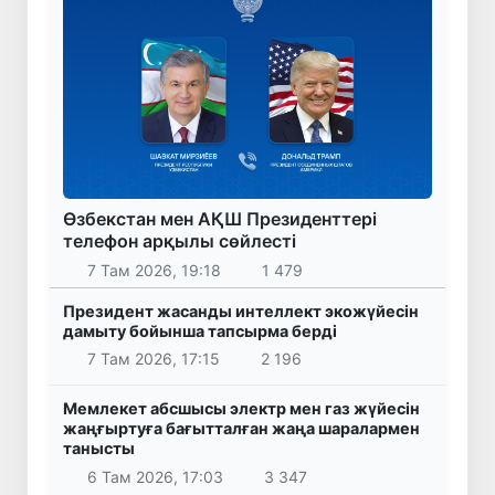
Өзбекстан мен АҚШ Президенттері
телефон арқылы сөйлесті
7 Там 2026, 19:18
1 479
Президент жасанды интеллект экожүйесін
дамыту бойынша тапсырма берді
7 Там 2026, 17:15
2 196
Мемлекет абсшысы электр мен газ жүйесін
жаңғыртуға бағытталған жаңа шаралармен
танысты
6 Там 2026, 17:03
3 347