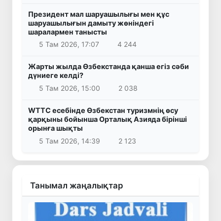
Президент мал шаруашылығы мен құс
шаруашылығын дамыту жөніндегі
шаралармен танысты
5 Там 2026, 17:07
4 244
Жарты жылда Өзбекстанда қанша егіз сәби
дүниеге келді?
5 Там 2026, 15:00
2 038
WTTC есебінде Өзбекстан туризмнің өсу
қарқыны бойынша Орталық Азияда бірінші
орынға шықты
5 Там 2026, 14:39
2 123
Танымал жаңалықтар