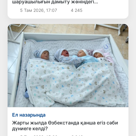
шаруашылығын дамыту жөніндегі
шаралармен танысты
5 Там 2026, 17:07
4 245
Ел назарында
Жарты жылда Өзбекстанда қанша егіз сәби
дүниеге келді?