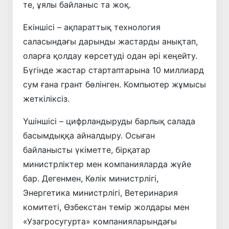
те, ұялы байланыс та жоқ.
Екіншісі – ақпараттық технология
саласындағы дарынды жастарды анықтап,
оларға қолдау көрсетуді одан әрі кеңейту.
Бүгінде жастар стартаптарына 10 миллиард
сум ғана грант бөлінген. Компьютер жұмысы
жеткіліксіз.
Үшіншісі – цифрландыруды барлық салада
басымдыққа айналдыру. Осыған
байланысты үкіметте, бірқатар
министрліктер мен компанияларда жүйе
бар. Дегенмен, Көлік министрлігі,
Энергетика министрлігі, Ветеринария
комитеті, Өзбекстан темір жолдары мен
«Узагросугурта» компанияларындағы