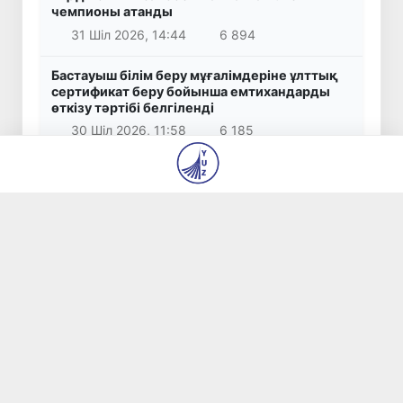
чемпионы атанды
31 Шіл 2026, 14:44
6 894
Бастауыш білім беру мұғалімдеріне ұлттық
сертификат беру бойынша емтихандарды
өткізу тәртібі белгіленді
30 Шіл 2026, 11:58
6 185
Оқуға түсе алмаған немесе білім беру
бағытын таңдамаған талапкерлер вакант
орындар үшін байқауға қатыса алады
29 Шіл 2026, 14:00
5 372
Өзбекстан Президентінің Қырғызстанға
мемлекеттік сапары аяқталды
1 Там 2026, 18:13
4 823