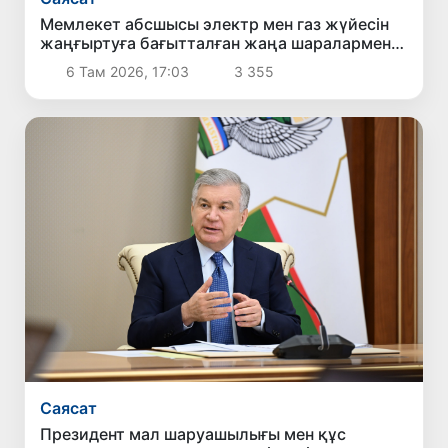
Мемлекет абсшысы электр мен газ жүйесін
жаңғыртуға бағытталған жаңа шаралармен
танысты
6 Там 2026, 17:03
3 355
Саясат
Президент мал шаруашылығы мен құс