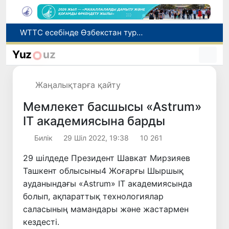
Мүмкіндігі шектеулі талапкерлерге қабылдау емтихандарында қосымша уақыт беріледі
Беларусьтен Өзбекстанға екінші тікелей жүк пойызы жөнелтілді
Yuz
uz
Адам саудасынан зардап шеккен азаматтар әлеуметтік қызметтермен қамтылады
Жарты жылда Өзбекстанда қанша егіз сәби дүниеге келді?
Жаңалықтарға қайту
WTTC есебінде Өзбекстан туризмнің өсу қарқыны бойынша Орталық Азияда бірінші орынға шықты
Мемлекет басшысы «Astrum»
IT академиясына барды
Билік
29 Шіл 2022, 19:38
10 261
29 шілдеде Президент Шавкат Мирзияев
Ташкент облысыны4 Жоғарғы Шыршық
ауданындағы «Astrum» IT академиясында
болып, ақпараттық технологиялар
саласының мамандары және жастармен
кездесті.