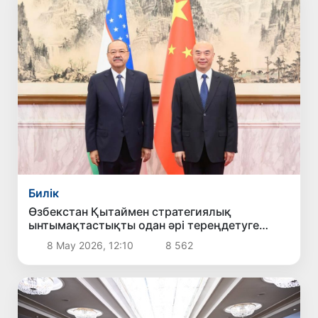
Билік
Өзбекстан Қытаймен стратегиялық
ынтымақтастықты одан әрі тереңдетуге
мүдделі екенін мәлімдеді
8 Мау 2026, 12:10
8 562