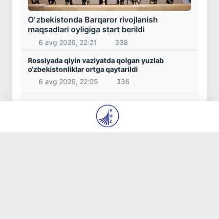
Oʻzbekistonda Barqaror rivojlanish
maqsadlari oyligiga start berildi
6 avg 2026, 22:21
338
Rossiyada qiyin vaziyatda qolgan yuzlab
o‘zbekistonliklar ortga qaytarildi
6 avg 2026, 22:05
336
2030 yilgacha xavfli chiqindilarni qayta ishlash
darajasi 20 foizga yetkaziladi
6 avg 2026, 21:18
420
Oʻzbekiston ilk bor Xalqaro informatika
olimpiadasi — IOI 2026ga mezbonlik qiladi
6 avg 2026, 21:02
481
Toshkentda PPX inspektori 13 yoshli bolani
qutqarib qoldi
6 avg 2026, 19:26
698