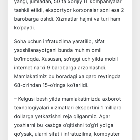
yangi, jumladan, 50 ta xorijiy IT kompaniyalar
tashkil etildi, eksportyor korxonalar soni esa 2
barobarga oshdi. Xizmatlar hajmi va turi ham
ko‘paydi.
Soha uchun infratuzilma yaratilib, sifat
yaxshilanayotgani bunda muhim omil
bo‘lmoqda. Xususan, so‘nggi uch yilda mobil
internet narxi 9 barobarga arzonlashdi.
Mamlakatimiz bu boradagi xalqaro reytingda
68-o‘rindan 15-o‘ringa ko‘tarildi.
– Kelgusi besh yilda mamlakatimizda axborot
texnologiyalari xizmatlari eksportini 1 milliard
dollarga yetkazishni reja qilganmiz. Agar
yoshlarni bu kasbga o‘qitishni to‘g‘ri yo‘lga
qo‘ysak, ularni sifatli infratuzilma, kompyuter