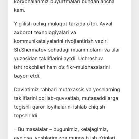
korxonalarimiz buyurtmalari bundan ancha
kam.
Yig‘ilish ochiq muloqot tarzida o‘tdi. Avval
axborot texnologiyalari va
kommunikatsiyalarini rivojlantirish vaziri
Sh.Shermatov sohadagi muammolarni va ular
yuzasidan takliflarini aytdi. Uchrashuv
ishtirokchilari ham o‘z fikr-mulohazalarini
bayon etdi.
Davlatimiz rahbari mutaxassis va yoshlarning
takliflarini qo‘llab-quvvatlab, mutasaddilarga
tegishli qaror loyihalarini ishlab chiqish
topshirildi.
– Bu masalalar – bugunimiz, kelajagimiz,
ayniqsa, yoshlarimizga munosib ish o‘rinlari