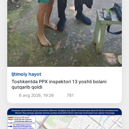
Ijtimoiy hayot
Toshkentda PPX inspektori 13 yoshli bolani
qutqarib qoldi
6 avg 2026, 19:26
781