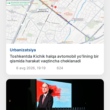
Urbanizatsiya
Toshkentda Kichik halqa avtomobil yoʻlining bir
qismida harakat vaqtincha cheklanadi
6 avg 2026, 19:19
624