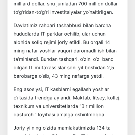
milliard dollar, shu jumladan 700 million dollar
to‘g‘ridan-to‘g‘ri investitsiyalar yo‘naltirilgan.
Davlatimiz rahbari tashabbusi bilan barcha
hududlarda IT-parklar ochilib, ular uchun
alohida soliq rejimi joriy etildi. Bu orqali 14
ming nafar yoshlar yuqori daromadli ish bilan
ta’minlandi. Bundan tashqari, o‘zini o‘zi band
qilgan IT mutaxassislar soni yil boshidan 2,5
barobarga o‘sib, 43 ming nafarga yetdi.
Eng asosiysi, IT kasblarni egallash yoshlar
o‘rtasida trendga aylandi. Maktab, litsey, kollej,
texnikum va universitetlarda “Bir million
dasturchi” loyihasi amalga oshirilmoqda.
Joriy yilning o‘zida mamlakatimizda 134 ta