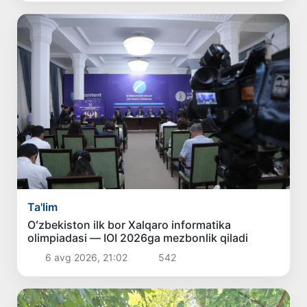
Ta'lim
Oʻzbekiston ilk bor Xalqaro informatika
olimpiadasi — IOI 2026ga mezbonlik qiladi
6 avg 2026, 21:02
542