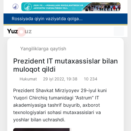
2030 yilgacha xavfli chiqindilarni qayta ishlash darajasi 20 foizga yetkaziladi
Oʻzbekiston ilk bor Xalqaro informatika olimpiadasi — IOI 2026ga mezbonlik qiladi
Yuz
uz
Toshkentda PPX inspektori 13 yoshli bolani qutqarib qoldi
Oʻzbekistonda Barqaror rivojlanish maqsadlari oyligiga start berildi
Yangiliklarga qaytish
Rossiyada qiyin vaziyatda qolgan yuzlab o‘zbekistonliklar ortga qaytarildi
Prezident IT mutaxassislar bilan
muloqot qildi
Hukumat
29 iyl 2022, 19:38
10 234
Prezident Shavkat Mirziyoyev 29-iyul kuni
Yuqori Chirchiq tumanidagi “Astrum” IT
akademiyasiga tashrif buyurib, axborot
texnologiyalari sohasi mutaxassislari va
yoshlar bilan uchrashdi.