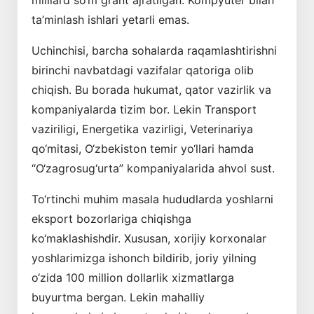
milliard so‘m grant ajratilgan. Kompyuter bilan
ta’minlash ishlari yetarli emas.
Uchinchisi, barcha sohalarda raqamlashtirishni
birinchi navbatdagi vazifalar qatoriga olib
chiqish. Bu borada hukumat, qator vazirlik va
kompaniyalarda tizim bor. Lekin Transport
vaziriligi, Energetika vazirligi, Veterinariya
qo‘mitasi, O‘zbekiston temir yo‘llari hamda
“O‘zagrosug‘urta” kompaniyalarida ahvol sust.
To‘rtinchi muhim masala hududlarda yoshlarni
eksport bozorlariga chiqishga
ko‘maklashishdir. Xususan, xorijiy korxonalar
yoshlarimizga ishonch bildirib, joriy yilning
o‘zida 100 million dollarlik xizmatlarga
buyurtma bergan. Lekin mahalliy