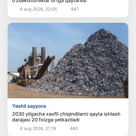
o‘zbekistonliklar ortga qaytarildi
6 avg 2026, 22:05
447
Yashil sayyora
2030 yilgacha xavfli chiqindilarni qayta ishlash
darajasi 20 foizga yetkaziladi
6 avg 2026, 21:18
480