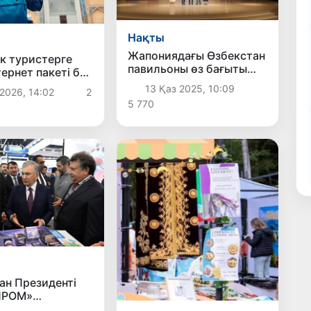
Нақты
Жапониядағы Өзбекстан
к туристерге
павильоны өз бағыты
тернет пакеті бар
бойынша жоғары
меті іске
13 Қаз 2025, 10:09
2026, 14:02
2
марапатқа ие болды
ды
5 770
ан Президенті
ПРОМ»
алық өнеркәсіп