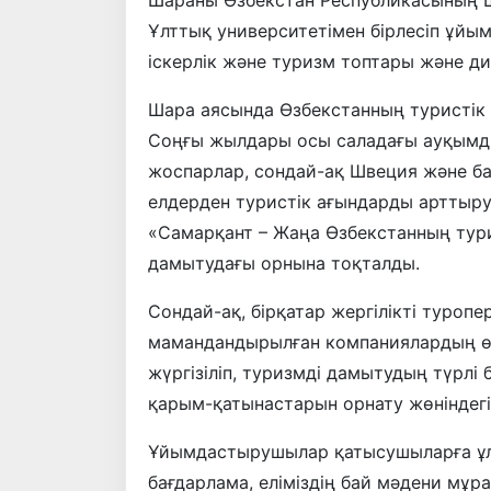
Ұлттық университетімен бірлесіп ұй
іскерлік және туризм топтары және д
Шара аясында Өзбекстанның туристік
Соңғы жылдары осы саладағы ауқымды
жоспарлар, сондай-ақ Швеция және б
елдерден туристік ағындарды арттыру
«Самарқант – Жаңа Өзбекстанның тур
дамытудағы орнына тоқталды.
Сондай-ақ, бірқатар жергілікті туроп
мамандандырылған компаниялардың өк
жүргізіліп, туризмді дамытудың түрл
қарым-қатынастарын орнату жөніндегі т
Ұйымдастырушылар қатысушыларға ұлт
бағдарлама, еліміздің бай мәдени мұра