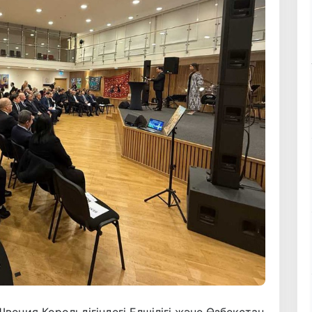
еция Корольдігіндегі Елшілігі және Өзбекстан