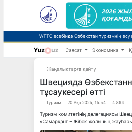
Yuz
uz
Саясат
Экономика
Қ
Беларусьтен Өзбекстанға екінші тікелей
Жаңалықтарға қайту
Жарты жылда Өзбекстанда қанша егіз сә
Швецияда Өзбекстанны
тұсаукесері өтті
Туризм
20 Ақп 2025, 15:54
4 864
Туризм комитетінің делегациясы Шве
«Самарқант – Жібек жолының жауһары