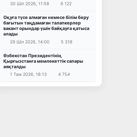
30 Шіл 2026, 11:58
6 122
Оқуға түсе алмаған немесе білім беру
бағытын таңдамаған талапкерлер
вакант орындар үшін байқауға қатыса
алады
29 Шіл 2026, 14:00
5 318
Өзбекстан Президентінің
Қырғызстанға мемлекеттік сапары
аяқталды
1 Там 2026, 18:13
4 754