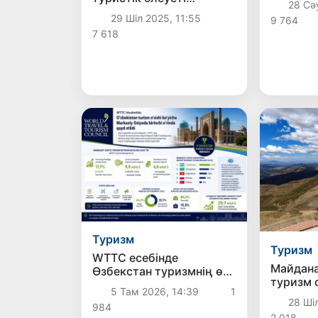
28 Сәу
көрмесі
Жапонияда
29 Шіл 2025, 11:55
9 764
насихатталды
7 618
Туризм
Туризм
WTTC есебінде
Майдан
Өзбекстан туризмнің өсу
туризм 
қарқыны бойынша
5 Там 2026, 14:39
1
айналуд
Орталық Азияда бірінші
28 Шіл
984
орынға шықты
2 018