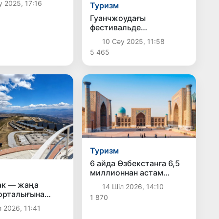
 2025, 17:16
Туризм
не барды
Гуанчжоудағы
фестивальде
Өзбекстанның стенді
10 Сәу 2025, 11:58
жеңіске жетті
5 465
Туризм
6 айда Өзбекстанға 6,5
миллионнан астам
турист келді
ак — жаңа
14 Шіл 2026, 14:10
орталығына
1 870
а
 2026, 11:41