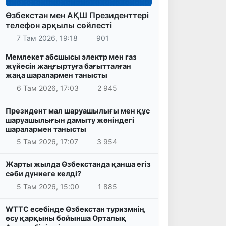
Өзбекстан мен АҚШ Президенттері
телефон арқылы сөйлесті
7 Там 2026, 19:18
901
Мемлекет абсшысы электр мен газ
жүйесін жаңғыртуға бағытталған
жаңа шаралармен танысты
6 Там 2026, 17:03
2 945
Президент мал шаруашылығы мен құс
шаруашылығын дамыту жөніндегі
шаралармен танысты
5 Там 2026, 17:07
3 954
Жарты жылда Өзбекстанда қанша егіз
сәби дүниеге келді?
5 Там 2026, 15:00
1 885
WTTC есебінде Өзбекстан туризмнің
өсу қарқыны бойынша Орталық