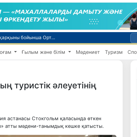
WTTC есебінде Өзбекстан туризмнің өсу қарқыны бойынша Орталық Азияда бірінші орынға шықты
Мүмкіндігі шектеулі талапкерлерге қабылдау емтихандарында қосымша уақыт беріледі
оғам
Ғылым және білім
Мәдениет
Туризм
Спо
 жүк пойызы жөнелтілді
Адам саудасынан зардап шеккен азаматтар әлеуметтік қызметтермен қамтылады
би дүниеге келді?
ң туристік әлеуетінің
ция астанасы Стокгольм қаласында өткен
» атты мәдени-танымдық кешке қатысты.