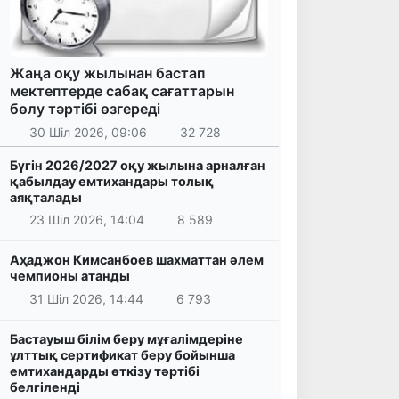
Жаңа оқу жылынан бастап
мектептерде сабақ сағаттарын
бөлу тәртібі өзгереді
30 Шіл 2026, 09:06
32 728
Бүгін 2026/2027 оқу жылына арналған
қабылдау емтихандары толық
аяқталады
23 Шіл 2026, 14:04
8 589
Аҳаджон Кимсанбоев шахматтан әлем
чемпионы атанды
31 Шіл 2026, 14:44
6 793
Бастауыш білім беру мұғалімдеріне
ұлттық сертификат беру бойынша
емтихандарды өткізу тәртібі
белгіленді