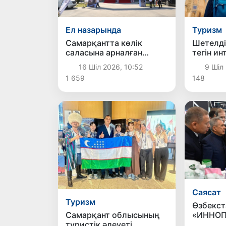
Ел назарында
Туризм
Самарқантта көлік
Шетелді
саласына арналған
тегін ин
«Ұлттық өнеркәсіптік
eSIM қыз
16 Шіл 2026, 10:52
9 Шіл 
тізбек» көрмесі өтуде
қосыла
1 659
148
Саясат
Туризм
Өзбекст
«ИННО
Самарқант облысының
халықар
туристік әлеуеті