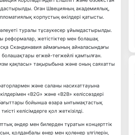
ымдастырылды. Оған Швецияның академиялық,
ипломатиялық корпустың өкілдері қатысты.
 әлеуеті туралы тұсаукесер ұйымдастырылды.
 реформалар, жетістіктер мен болашақ
асқа Скандинавия аймағының айналасындағы
 болашақтары егжей-тегжейлі қамтылған.
изм қақпасы» тақырыбына және оның саяхатты
ераторлармен және саланы насихаттауына
ілдерімен «B2G» және «В2В» келіссөздері
і бағыттары бойынша өзара ынтымақтастық
иісті келісімдерге қол жеткізілді.
тық әндер мен билерден тұратын концерттік
сын, қолданбалы өнер мен қолөнер үлгілерін,