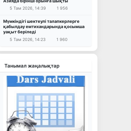
Азияда бірінші орынға шықты
5 Там 2026, 14:39
1 956
Мүмкіндігі шектеулі талапкерлерге
қабылдау емтихандарында қосымша
уақыт беріледі
5 Там 2026, 14:23
1 960
Танымал жаңалықтар