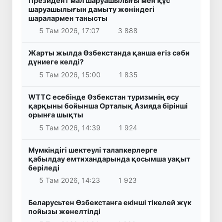
Президент мал шаруашылығы мен құс
шаруашылығын дамыту жөніндегі
шаралармен танысты
5 Там 2026, 17:07
3 888
Жарты жылда Өзбекстанда қанша егіз сәби
дүниеге келді?
5 Там 2026, 15:00
1 835
WTTC есебінде Өзбекстан туризмнің өсу
қарқыны бойынша Орталық Азияда бірінші
орынға шықты
5 Там 2026, 14:39
1 924
Мүмкіндігі шектеулі талапкерлерге
қабылдау емтихандарында қосымша уақыт
беріледі
5 Там 2026, 14:23
1 923
Беларусьтен Өзбекстанға екінші тікелей жүк
пойызы жөнелтілді