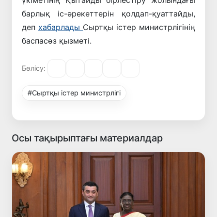
барлық іс-әрекеттерін қолдап-қуаттайды,
деп
хабарлады
Сыртқы істер министрлігінің
баспасөз қызметі.
Бөлісу:
#Сыртқы істер министрлігі
Осы тақырыптағы материалдар