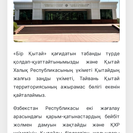
«Бір Қытай» қағидатын табанды түрде
қолдап-қуаттайтынымызды және Қытай
Халық Республикасының үкіметі Қытайдың
жалғыз заңды үкіметі, Тайвань Қытай
территориясының ажырамас бөлігі екенін
қайталаймыз.
Өзбекстан Республикасы екі жағалау
арасындағы қарым-қатынастардың бейбіт
жолмен дамуын жақтайды және ҚХР
үкіметінің Қытайды бірлестіру жолындағы