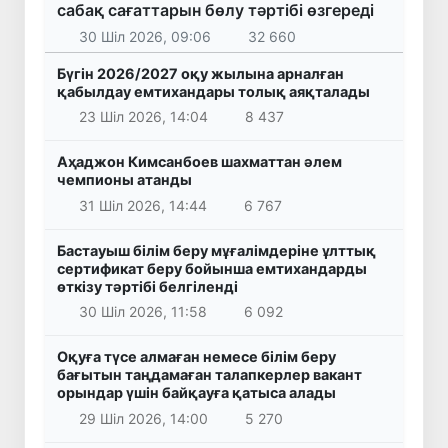
сабақ сағаттарын бөлу тәртібі өзгереді
30 Шіл 2026, 09:06
32 660
Бүгін 2026/2027 оқу жылына арналған
қабылдау емтихандары толық аяқталады
23 Шіл 2026, 14:04
8 437
Аҳаджон Кимсанбоев шахматтан әлем
чемпионы атанды
31 Шіл 2026, 14:44
6 767
Бастауыш білім беру мұғалімдеріне ұлттық
сертификат беру бойынша емтихандарды
өткізу тәртібі белгіленді
30 Шіл 2026, 11:58
6 092
Оқуға түсе алмаған немесе білім беру
бағытын таңдамаған талапкерлер вакант
орындар үшін байқауға қатыса алады
29 Шіл 2026, 14:00
5 270