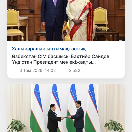
Халықаралық ынтымақтастық
Өзбекстан СІМ басшысы Бахтиёр Саидов
Үндістан Президентімен екіжақты
байланыстарды нығайту мәселелерін
3 Там 2026, 14:02
2 582
талқылады