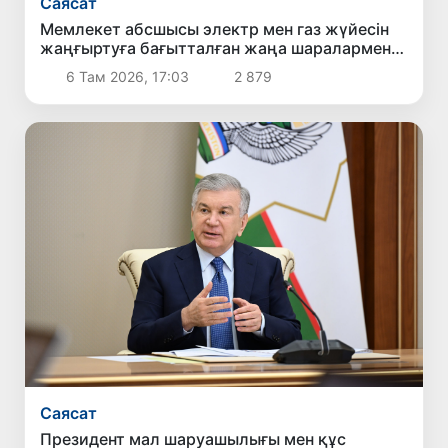
Саясат
Мемлекет абсшысы электр мен газ жүйесін
жаңғыртуға бағытталған жаңа шаралармен
танысты
6 Там 2026, 17:03
2 879
Саясат
Президент мал шаруашылығы мен құс