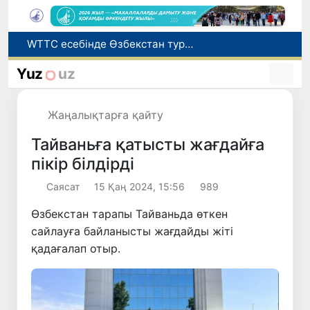
Мүмкіндігі шектеулі талапкерлерге қабылдау емтихандарында қосымша уақыт беріледі
Беларусьтен Өзбекстанға екінші тікелей жүк пойызы жөнелтілді
Yuz
uz
Адам саудасынан зардап шеккен азаматтар әлеуметтік қызметтермен қамтылады
Жарты жылда Өзбекстанда қанша егіз сәби дүниеге келді?
Жаңалықтарға қайту
WTTC есебінде Өзбекстан туризмнің өсу қарқыны бойынша Орталық Азияда бірінші орынға шықты
Тайваньға қатысты жағдайға
пікір білдірді
Саясат
15 Қаң 2024, 15:56
989
Өзбекстан тарапы Тайваньда өткен
сайлауға байланысты жағдайды жіті
қадағалап отыр.