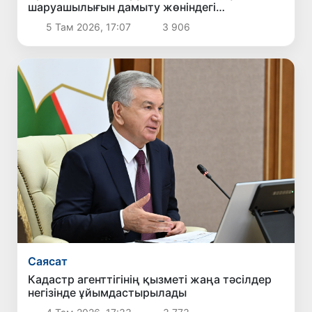
шаруашылығын дамыту жөніндегі
шаралармен танысты
5 Там 2026, 17:07
3 906
Саясат
Кадастр агенттігінің қызметі жаңа тәсілдер
негізінде ұйымдастырылады