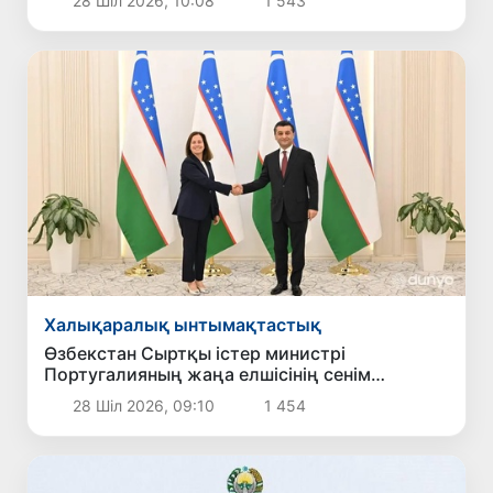
28 Шіл 2026, 10:08
1 543
Халықаралық ынтымақтастық
Өзбекстан Сыртқы істер министрі
Португалияның жаңа елшісінің сенім
грамоталарын қабылдады
28 Шіл 2026, 09:10
1 454