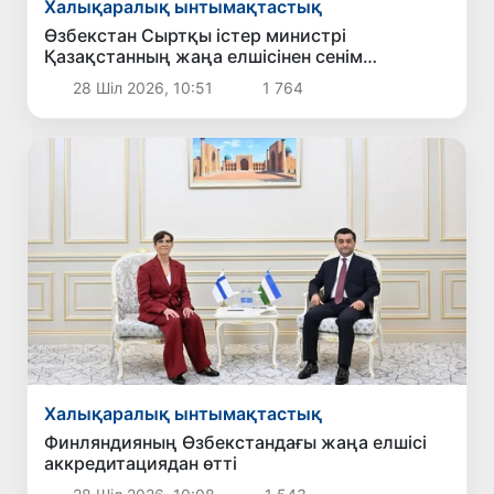
Халықаралық ынтымақтастық
Өзбекстан Сыртқы істер министрі
Қазақстанның жаңа елшісінен сенім
грамоталарының көшірмелерін қабылдады
28 Шіл 2026, 10:51
1 764
Халықаралық ынтымақтастық
Финляндияның Өзбекстандағы жаңа елшісі
аккредитациядан өтті