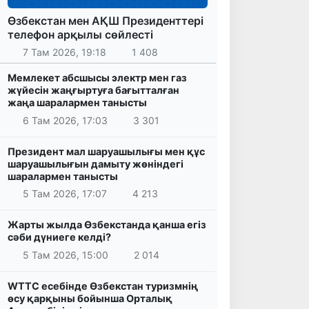
Өзбекстан мен АҚШ Президенттері
телефон арқылы сөйлесті
7 Там 2026, 19:18
1 408
Мемлекет абсшысы электр мен газ
жүйесін жаңғыртуға бағытталған
жаңа шаралармен танысты
6 Там 2026, 17:03
3 301
Президент мал шаруашылығы мен құс
шаруашылығын дамыту жөніндегі
шаралармен танысты
5 Там 2026, 17:07
4 213
Жарты жылда Өзбекстанда қанша егіз
сәби дүниеге келді?
5 Там 2026, 15:00
2 014
WTTC есебінде Өзбекстан туризмнің
өсу қарқыны бойынша Орталық