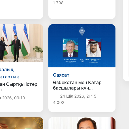
1 798
көшірмелерін
қабылдады
ралық
Саясат
қтастық
Өзбекстан мен Қатар
ан Сыртқы істер
басшылары күн
і
тәртібіндегі өзекті
алияның жаңа
24 Шіл 2026, 21:15
л 2026, 09:10
мәселелерді талқылады
ң сенім
4 002
ларын
ады