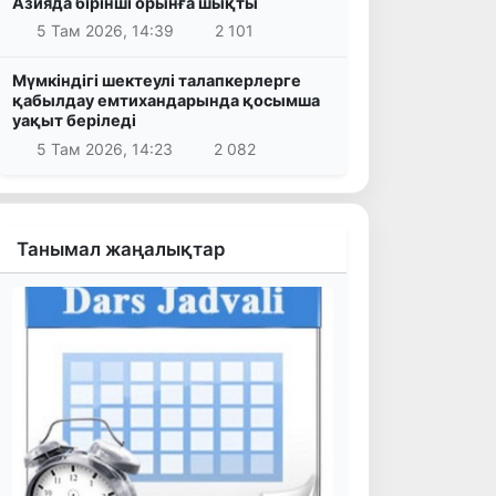
Азияда бірінші орынға шықты
5 Там 2026, 14:39
2 101
Мүмкіндігі шектеулі талапкерлерге
қабылдау емтихандарында қосымша
уақыт беріледі
5 Там 2026, 14:23
2 082
Танымал жаңалықтар