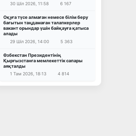
30 Шіл 2026, 11:58
6 167
Оқуға түсе алмаған немесе білім беру
бағытын таңдамаған талапкерлер
вакант орындар үшін байқауға қатыса
алады
29 Шіл 2026, 14:00
5 363
Өзбекстан Президентінің
Қырғызстанға мемлекеттік сапары
аяқталды
1 Там 2026, 18:13
4 814