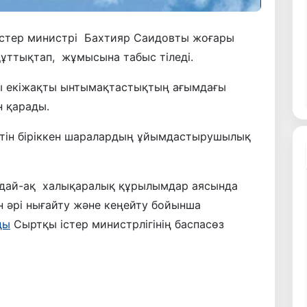
істер министрі Бахтияр Саидовты жоғары
ұттықтап, жұмысына табыс тіледі.
ы екіжақты ынтымақтастықтың ағымдағы
 қарады.
етін біріккен шаралардың ұйымдастырушылық
ондай-ақ халықаралық құрылымдар аясында
 әрі нығайту және кеңейту бойынша
ды
Сыртқы істер министрлігінің баспасөз