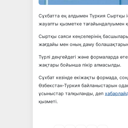
Сұхбатта ең алдымен Түркия Сыртқы 
жауапты қызметке тағайындалуымен қ
Сыртқы саяси кеңселерінің басшылар
жағдайы мен оның даму болашақтарын
Түрлі деңгейдегі және формаларда өт
жақтары бойынша пікір алмасылды.
Сұхбат кезінде екіжақты формада, с
Өзбекстан-Туркия байланыстарын одан
ұсыныстар талқыланды, деп
хабарлай
қызметі.