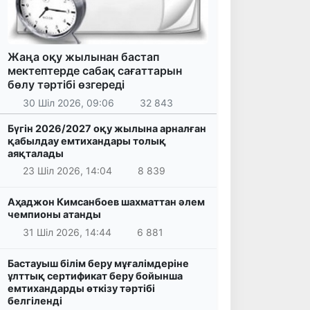
Жаңа оқу жылынан бастап
мектептерде сабақ сағаттарын
бөлу тәртібі өзгереді
30 Шіл 2026, 09:06
32 843
Бүгін 2026/2027 оқу жылына арналған
қабылдау емтихандары толық
аяқталады
23 Шіл 2026, 14:04
8 839
Аҳаджон Кимсанбоев шахматтан әлем
чемпионы атанды
31 Шіл 2026, 14:44
6 881
Бастауыш білім беру мұғалімдеріне
ұлттық сертификат беру бойынша
емтихандарды өткізу тәртібі
белгіленді