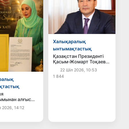
Халықаралық
ынтымақтастық
Қазақстан Президенті
Қасым-Жомарт Тоқаев
Өзбекстанға жаңа елші
22 Шіл 2026, 10:53
тағайындады
1 844
ралық
қтастық
ия
ымынан алғыс
 2026, 14:12