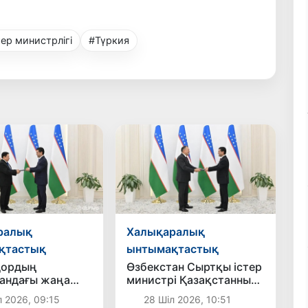
ер министрлігі
#Түркия
ралық
Халықаралық
қтастық
ынтымақтастық
дордың
Өзбекстан Сыртқы істер
дағы жаңа
министрі Қазақстанның
аккредитациядан
жаңа елшісінен сенім
л 2026, 09:15
28 Шіл 2026, 10:51
грамоталарының