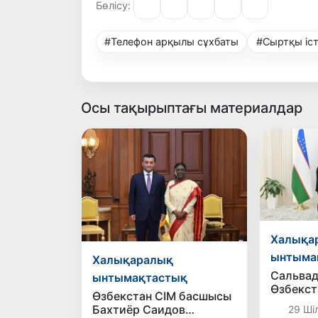
Бөлісу:
#Телефон арқылы сұхбаты
#Сыртқы іст
Осы тақырыптағы материалдар
Халықа
ынтыма
Халықаралық
Сальва
ынтымақтастық
Өзбекстан
Өзбекстан СІМ басшысы
елшісі 
Бахтиёр Саидов
29 Ші
өтті