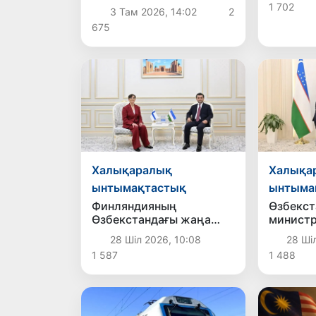
Үндістан Президентімен
1 702
3 Там 2026, 14:02
2
екіжақты
675
байланыстарды нығайту
мәселелерін талқылады
Халықаралық
Халықа
ынтымақтастық
ынтыма
Финляндияның
Өзбекст
Өзбекстандағы жаңа
министр
елшісі аккредитациядан
Португ
28 Шіл 2026, 10:08
28 Ші
өтті
елшісіні
1 587
1 488
грамота
қабылд