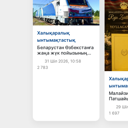
Халықаралық
ынтымақтастық
Беларустан Өзбекстанға
жаңа жүк пойызының
қатынауы жолға
31 Шіл 2026, 10:58
қойылды
2 783
Халықа
ынтыма
Малайз
Патшай
хат
29 Шіл
1 697