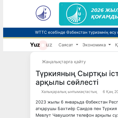
Yuz
uz
Саясат
Экономика
Қ
Беларусьтен Өзбекстанға екінші тікелей
Жарты жылда Өзбекстанда қанша егіз сә
Жаңалықтарға қайту
Түркияның Сыртқы іс
арқылы сөйлесті
Халықаралық ынтымақтастық
6 Қаң 20
2023 жылы 6 январьда Өзбекстан Респ
атқарушы Бахтиёр Саидов пен Түркия
Мевлут Чавушоғли телефон арқылы сұ