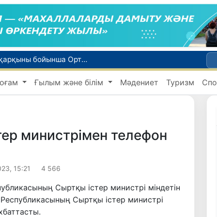
WTTC есебінде Өзбекстан туризмнің өсу қарқыны бойынша Орталық Азияда бірінші орынға шықты
Мүмкіндігі шектеулі талапкерлерге қабылдау емтихандарында қосымша уақыт беріледі
оғам
Ғылым және білім
Мәдениет
Туризм
Спо
 жүк пойызы жөнелтілді
Адам саудасынан зардап шеккен азаматтар әлеуметтік қызметтермен қамтылады
би дүниеге келді?
тер министрімен телефон
23, 15:21
4 566
убликасының Сыртқы істер министрі міндетін
 Республикасының Сыртқы істер министрі
хбаттасты.