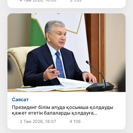
Саясат
Президент білім алуда қосымша қолдауды
қажет ететін балаларды қолдауға
бағытталған ұсыныстармен танысты
3 Там 2026, 18:07
4 106