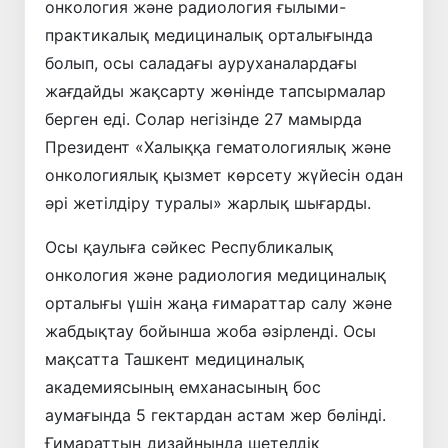
онкология және радиология ғылыми-
практикалық медициналық орталығында
болып, осы саладағы ауруханалардағы
жағдайды жақсарту жөнінде тапсырмалар
берген еді. Солар негізінде 27 мамырда
Президент «Халыққа гематологиялық және
онкологиялық қызмет көрсету жүйесін одан
әрі жетілдіру туралы» жарлық шығарды.
Осы қаулыға сәйкес Республикалық
онкология және радиология медициналық
орталығы үшін жаңа ғимараттар салу және
жабдықтау бойынша жоба әзірленді. Осы
мақсатта Ташкент медициналық
академиясының емханасының бос
аумағында 5 гектардан астам жер бөлінді.
Ғимараттың дизайнында шетелдік