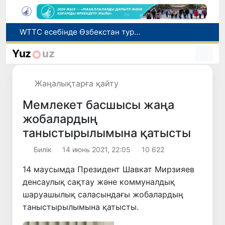
Мүмкіндігі шектеулі талапкерлерге қабылдау емтихандарында қосымша уақыт беріледі
Беларусьтен Өзбекстанға екінші тікелей жүк пойызы жөнелтілді
Yuz
uz
Адам саудасынан зардап шеккен азаматтар әлеуметтік қызметтермен қамтылады
Жарты жылда Өзбекстанда қанша егіз сәби дүниеге келді?
Жаңалықтарға қайту
WTTC есебінде Өзбекстан туризмнің өсу қарқыны бойынша Орталық Азияда бірінші орынға шықты
Мемлекет басшысы жаңа
жобалардың
таныстырылымына қатысты
Билік
14 июнь 2021, 22:05
10 622
14 маусымда Президент Шавкат Мирзияев
денсаулық сақтау және коммуналдық
шаруашылық саласындағы жобалардың
таныстырылымына қатысты.