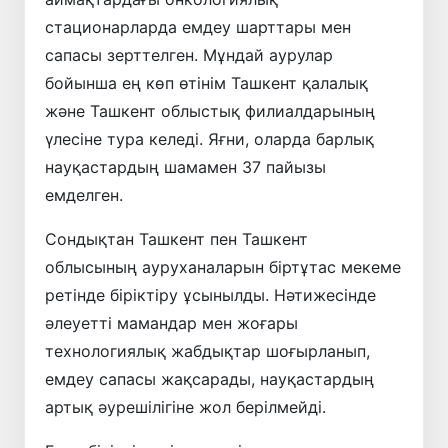
стационарларда емдеу шарттары мен
сапасы зерттелген. Мұндай аурулар
бойынша ең көп өтінім Ташкент қалалық
және Ташкент облыстық филиалдарының
үлесіне тура келеді. Яғни, оларда барлық
науқастардың шамамен 37 пайызы
емделген.
Сондықтан Ташкент пен Ташкент
облысының ауруханаларын біртұтас мекеме
ретінде біріктіру ұсынылды. Нәтижесінде
әлеуетті мамандар мен жоғары
технологиялық жабдықтар шоғырланып,
емдеу сапасы жақсарады, науқастардың
артық әурешілігіне жол берілмейді.