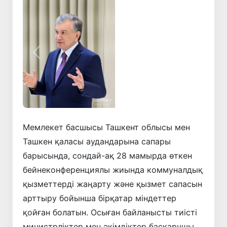
Алдыңғы
Келесі
Мемлекет басшысы Ташкент облысы мен
Ташкен қаласы аудандарына сапары
барысында, сондай-ақ 28 мамырда өткен
бейнеконференциялы жиында коммуналдық
қызметтерді жаңарту және қызмет сапасын
арттыру бойынша бірқатар міндеттер
қойған болатын. Осыған байланысты тиісті
министрліктер мен әкімдіктер басқарушы