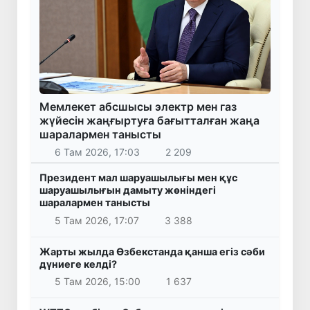
Мемлекет абсшысы электр мен газ
жүйесін жаңғыртуға бағытталған жаңа
шаралармен танысты
6 Там 2026, 17:03
2 209
Президент мал шаруашылығы мен құс
шаруашылығын дамыту жөніндегі
шаралармен танысты
5 Там 2026, 17:07
3 388
Жарты жылда Өзбекстанда қанша егіз сәби
дүниеге келді?
5 Там 2026, 15:00
1 637