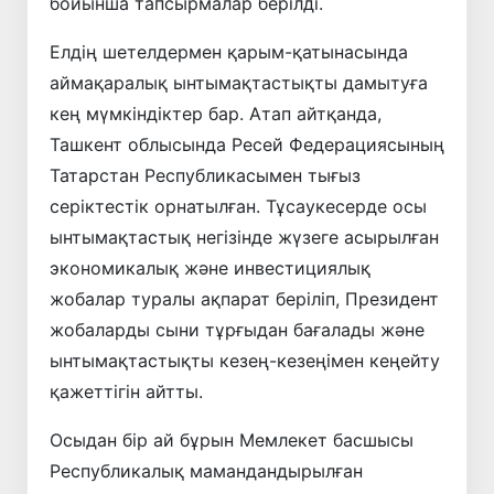
бойынша тапсырмалар берілді.
Елдің шетелдермен қарым-қатынасында
аймақаралық ынтымақтастықты дамытуға
кең мүмкіндіктер бар. Атап айтқанда,
Ташкент облысында Ресей Федерациясының
Татарстан Республикасымен тығыз
серіктестік орнатылған. Тұсаукесерде осы
ынтымақтастық негізінде жүзеге асырылған
экономикалық және инвестициялық
жобалар туралы ақпарат беріліп, Президент
жобаларды сыни тұрғыдан бағалады және
ынтымақтастықты кезең-кезеңімен кеңейту
қажеттігін айтты.
Осыдан бір ай бұрын Мемлекет басшысы
Республикалық мамандандырылған