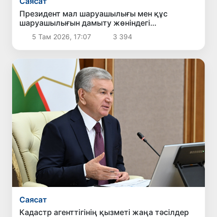
Саясат
Президент мал шаруашылығы мен құс
шаруашылығын дамыту жөніндегі
шаралармен танысты
5 Там 2026, 17:07
3 394
Саясат
Кадастр агенттігінің қызметі жаңа тәсілдер