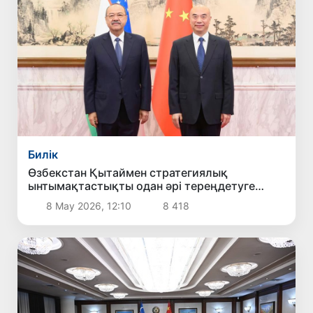
Билік
Өзбекстан Қытаймен стратегиялық
ынтымақтастықты одан әрі тереңдетуге
мүдделі екенін мәлімдеді
8 Мау 2026, 12:10
8 418