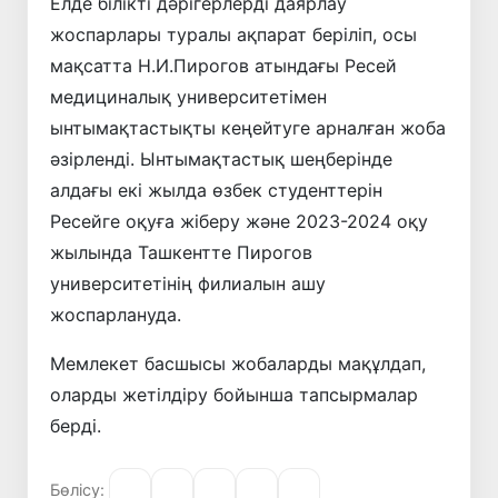
Елде білікті дәрігерлерді даярлау
жоспарлары туралы ақпарат беріліп, осы
мақсатта Н.И.Пирогов атындағы Ресей
медициналық университетімен
ынтымақтастықты кеңейтуге арналған жоба
әзірленді. Ынтымақтастық шеңберінде
алдағы екі жылда өзбек студенттерін
Ресейге оқуға жіберу және 2023-2024 оқу
жылында Ташкентте Пирогов
университетінің филиалын ашу
жоспарлануда.
Мемлекет басшысы жобаларды мақұлдап,
оларды жетілдіру бойынша тапсырмалар
берді.
Бөлісу: