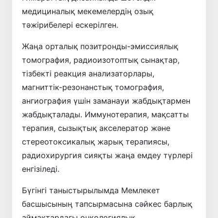
медициналық мекемелердің озық
тәжірибелері ескерілген.
Жаңа орталық позитронды-эмиссиялық
томография, радиоизотоптық сынақтар,
тізбекті реакция анализаторлары,
магниттік-резонанстық томография,
ангиография үшін заманауи жабдықтармен
жабдықталады. Иммунотерапия, мақсатты
терапия, сызықтық акселератор және
стереотоксикалық жарық терапиясы,
радиохирургия сияқты жаңа емдеу түрлері
енгізіледі.
Бүгінгі таныстырылымда Мемлекет
басшысының тапсырмасына сәйкес барлық
аймақтардағы онкологиялық