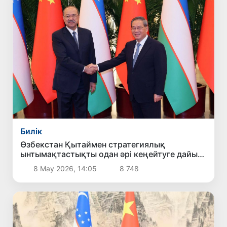
Билік
Өзбекстан Қытаймен стратегиялық
ынтымақтастықты одан әрі кеңейтуге дайын
екенін мәлімдеді
8 Мау 2026, 14:05
8 748