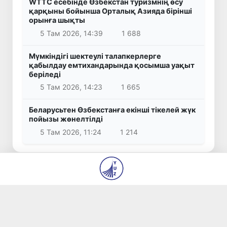
WTTC есебінде Өзбекстан туризмнің өсу
қарқыны бойынша Орталық Азияда бірінші
орынға шықты
5 Там 2026, 14:39
1 688
Мүмкіндігі шектеулі талапкерлерге
қабылдау емтихандарында қосымша уақыт
беріледі
5 Там 2026, 14:23
1 665
Беларусьтен Өзбекстанға екінші тікелей жүк
пойызы жөнелтілді
5 Там 2026, 11:24
1 214
Танымал жаңалықтар