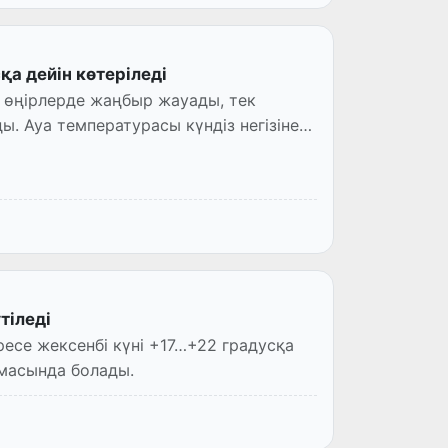
а дейін көтеріледі
р өңірлерде жаңбыр жауады, тек
. Ауа температурасы күндіз негізінен
тіледі
ресе жексенбі күні +17…+22 градусқа
амасында болады.