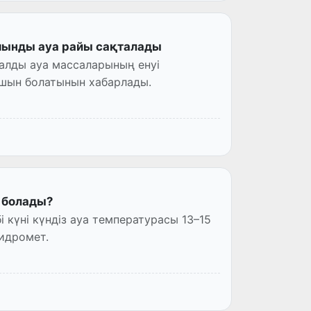
шынды ауа райы сақталады
алды ауа массаларының енуі
ашын болатынын хабарлады.
й болады?
 күні күндіз ауа температурасы 13–15
идромет.