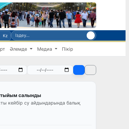
Kz
рт
Әлемде
Медиа
Пікір
ге тыйым салынды
сты кейбір су айдындарында балық