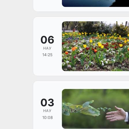
06
НАУ
14:25
03
НАУ
10:08