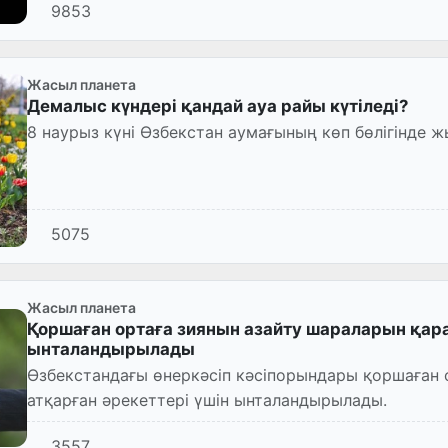
9853
Жасыл планета
Демалыс күндері қандай ауа райы күтіледі?
8 наурыз күні Өзбекстан аумағының көп бөлігінде ж
5075
Жасыл планета
Қоршаған ортаға зиянын азайту шараларын қа
ынталандырылады
Өзбекстандағы өнеркәсіп кәсіпорындары қоршаған 
атқарған әрекеттері үшін ынталандырылады.
3557