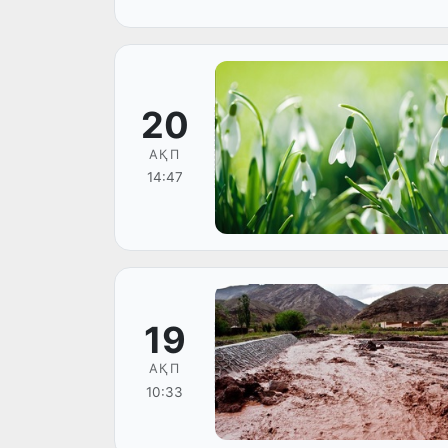
20
АҚП
14:47
19
АҚП
10:33