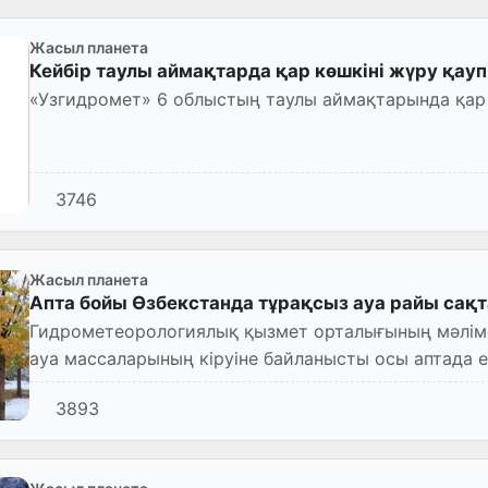
Жасыл планета
Кейбір таулы аймақтарда қар көшкіні жүру қауп
«Узгидромет» 6 облыстың таулы аймақтарында қар кө
3746
Жасыл планета
Апта бойы Өзбекстанда тұрақсыз ауа райы сақт
Гидрометеорологиялық қызмет орталығының мәліме
ауа массаларының кіруіне байланысты осы аптада е
3893