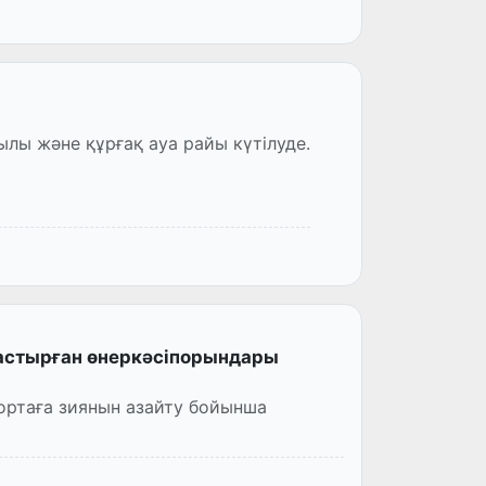
ылы және құрғақ ауа райы күтілуде.
растырған өнеркәсіпорындары
ортаға зиянын азайту бойынша