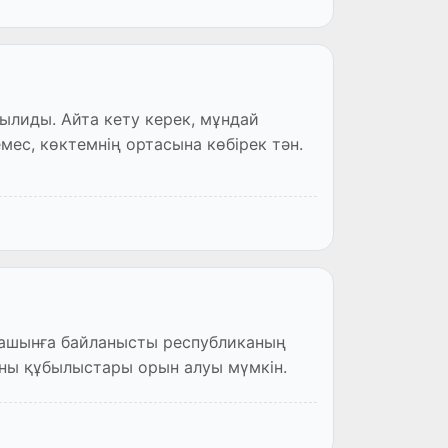
мес, көктемнің ортасына көбірек тән.
қыны құбылыстары орын алуы мүмкін.