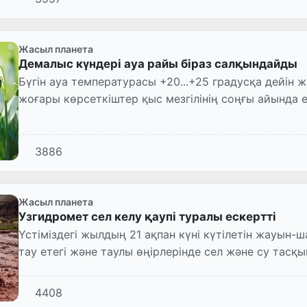
Жасыл планета
Демалыс күндері ауа райы біраз салқындайды
Бүгін ауа температурасы +20...+25 градусқа дейін жылиды. Айта кету керек, мұндай
жоғары көрсеткіштер қыс мезгілінің соңғы айында е
3886
Жасыл планета
Узгидромет сел келу қаупі туралы ескертті
Үстіміздегі жылдың 21 ақпан күні күтілетін жауын-шашынға байланысты республиканың
тау етегі және таулы өңірлерінде сел және су тас
4408