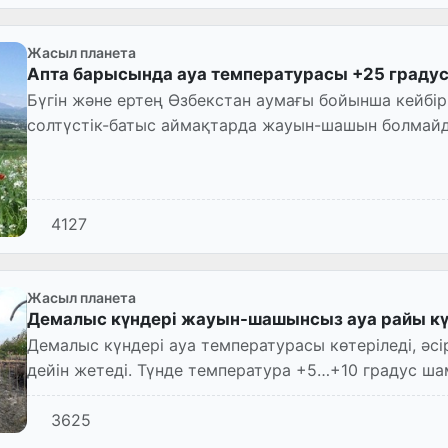
Жасыл планета
Апта барысында ауа температурасы +25 градусқ
Бүгін және ертең Өзбекстан аумағы бойынша кейбі
солтүстік-батыс аймақтарда жауын-шашын болмайды
+15...+20 градус ж...
4127
Жасыл планета
Демалыс күндері жауын-шашынсыз ауа райы кү
Демалыс күндері ауа температурасы көтеріледі, әсі
дейін жетеді. Түнде температура +5…+10 градус ш
3625