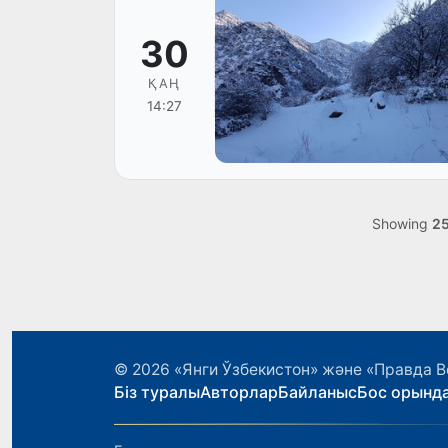
30
ҚАҢ
14:27
Showing
2
© 2026
«Янги Ўзбекистон» және «Правда В
Біз туралы
Авторлар
Байланыс
Бос орынд