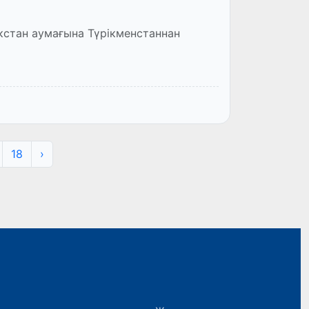
екстан аумағына Түрікменстаннан
18
›