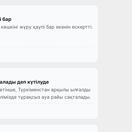
і бар
шкіні жүру қаупі бар екенін ескертті.
алады деп күтілуде
тінше, Түркіменстан арқылы ылғалды
лімізде тұрақсыз ауа райы сақталады.