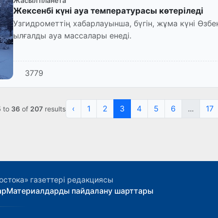
Жасыл планета
Жексенбі күні ауа температурасы көтеріледі
Узгидрометтің хабарлауынша, бүгін, жұма күні Өзб
ылғалды ауа массалары енеді.
3779
‹
1
2
3
4
5
6
...
17
5
to
36
of
207
results
остока» газеттері редакциясы
ар
Материалдарды пайдалану шарттары