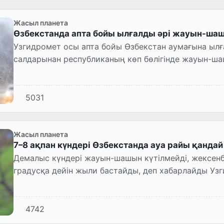
Жасыл планета
Өзбекстанда апта бойы ылғалды әрі жауын-ша
Узгидромет осы апта бойы Өзбекстан аумағына ылғ
салдарынан республиканың көп бөлігінде жауын-ш
5031
Жасыл планета
7–8 ақпан күндері Өзбекстанда ауа райы қанда
Демалыс күндері жауын-шашын күтілмейді, жексенбі
градусқа дейін жыли бастайды, деп хабарлайды Узг
4742