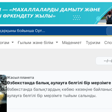
WTTC есебінде Өзбекстан туризмнің өсу қарқыны бойынша Орталық Азияда бірінші орынға шықты
Мүмкіндігі шектеулі талапкерлерге қабылдау емтихандарында қосымша уақыт беріледі
оғам
Ғылым және білім
Мәдениет
Туризм
Спо
 жүк пойызы жөнелтілді
Адам саудасынан зардап шеккен азаматтар әлеуметтік қызметтермен қамтылады
би дүниеге келді?
Жасыл планета
Өзбекстанда балық аулауға белгілі бір мерзім
Өзбекстанда балықтардың көбею кезеңіне байланы
аулауға белгілі бір мерзімге тыйым салынды.