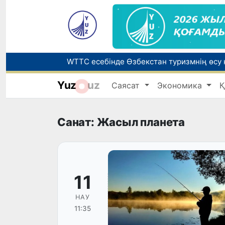
Yuz
uz
Саясат
Экономика
Қ
Беларусьтен Өзбекстанға екінші тікелей
Жарты жылда Өзбекстанда қанша егіз сә
Санат: Жасыл планета
11
НАУ
11:35