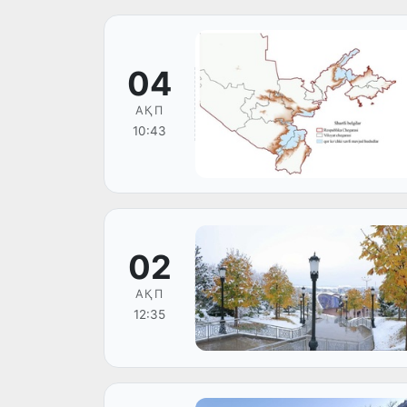
04
АҚП
10:43
02
АҚП
12:35