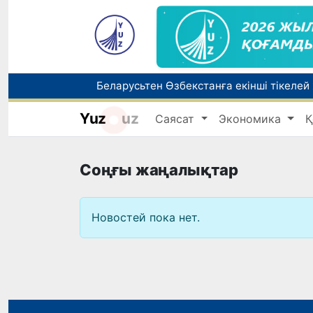
Беларусьтен Өзбекстанға екінші тікелей
Yuz
uz
Саясат
Экономика
Қ
Бүгін оқуды көшіру бойынша өтініштерді
Жарты жылда Өзбекстанда қанша егіз сә
Соңғы жаңалықтар
Новостей пока нет.