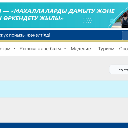
 жүк пойызы жөнелтілді
Адам саудасынан зардап шеккен азаматтар әлеуметтік қызметтермен қамтылады
оғам
Ғылым және білім
Мәдениет
Туризм
Спо
Тарихи күн: Өзбекстанның «Самарқант-2028» жасанды серігі орбитаға сәтті шығарылды
 қабылдаудың соңғы күні
би дүниеге келді?