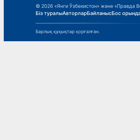
© 2026
«Янги Ўзбекистон» және «Правда В
Біз туралы
Авторлар
Байланыс
Бос орынд
Барлық құқықтар қорғалған.