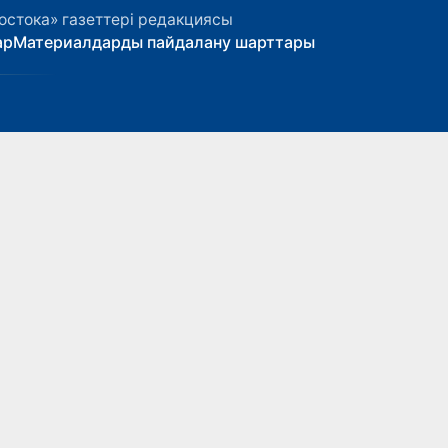
остока» газеттері редакциясы
ар
Материалдарды пайдалану шарттары