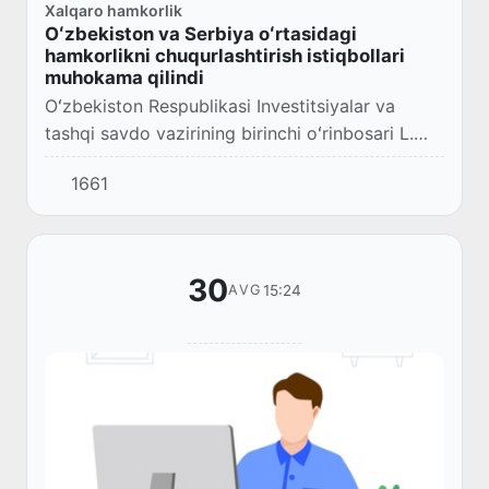
Xalqaro hamkorlik
Oʻzbekiston va Serbiya oʻrtasidagi
hamkorlikni chuqurlashtirish istiqbollari
muhokama qilindi
Oʻzbekiston Respublikasi Investitsiyalar va
tashqi savdo vazirining birinchi oʻrinbosari L.
Kudratov Serbiya Respublikasi Tashqi ishlar
1661
vazirligi Davlat kotibi N. Starovich bilan u...
30
15:24
AVG