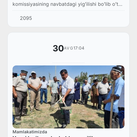
komissiyasining navbatdagi yigʻilishi boʻlib oʻtdi.
Majlisni Komissiya Raisi Z.Nizamxodjayev olib
2095
bordi.
30
17:04
AVG
Mamlakatimizda