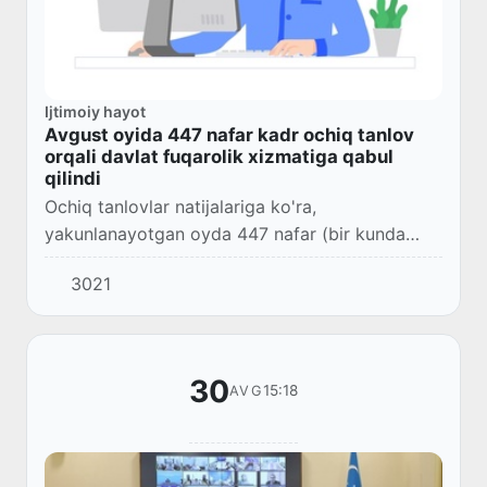
Ijtimoiy hayot
Avgust oyida 447 nafar kadr ochiq tanlov
orqali davlat fuqarolik xizmatiga qabul
qilindi
Ochiq tanlovlar natijalariga ko'ra,
yakunlanayotgan oyda 447 nafar (bir kunda
o'rtacha 14 nafar) malakali kadr davlat fuqarolik
3021
xizmatiga qabul qilindi.
30
15:18
AVG