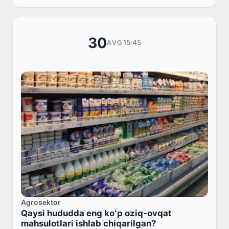
istiqbollari” mavzus...
30
15:45
AVG
Agrosektor
Qaysi hududda eng koʻp oziq-ovqat
mahsulotlari ishlab chiqarilgan?