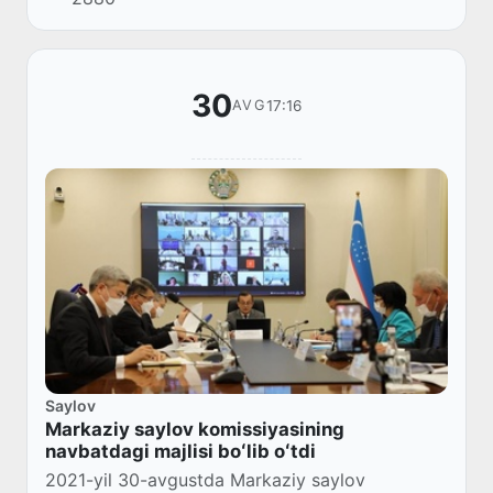
instituti” federal davlat byudjeti oliy taʼlim mu...
30
17:16
AVG
Saylov
Markaziy saylov komissiyasining
navbatdagi majlisi boʻlib oʻtdi
2021-yil 30-avgustda Markaziy saylov