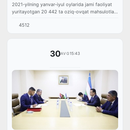
2021-yilning yanvar-iyul oylarida jami faoliyat
yuritayotgan 20 442 ta oziq-ovqat mahsulotlari
ishlab chiqarish sanoati korxonalari tomonidan
4512
25,2 trillion soʻm qiymatga teng boʻlg...
30
15:43
AVG