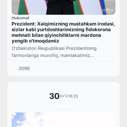
Hukumat
Prezident: Xalqimizning mustahkam irodasi,
sizlar kabi yurtdoshlarimizning fidokorona
mehnati bilan qiyinchiliklarni mardona
yengib o‘tmoqdamiz
O‘zbekiston Respublikasi Prezidentining
farmonlariga muvofiq, mamlakatimiz
mustaqilligining 30 yilligi munosabati bilan
3096
ko‘plab vatandoshlarimiz faxriy unvonlar, orden
va medallar...
30
16:25
AVG