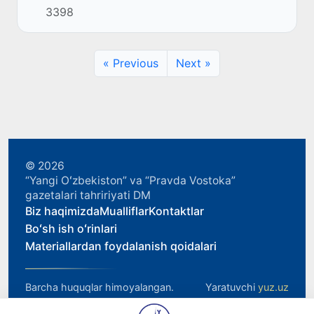
3398
qilayotgan yurtdoshlarimizning hissasi borligini
taʼkid...
« Previous
Next »
© 2026
“Yangi Oʻzbekiston” va “Pravda Vostoka”
gazetalari tahririyati DM
Biz haqimizda
Mualliflar
Kontaktlar
Boʻsh ish oʻrinlari
Materiallardan foydalanish qoidalari
Barcha huquqlar himoyalangan.
Yaratuvchi
yuz.uz