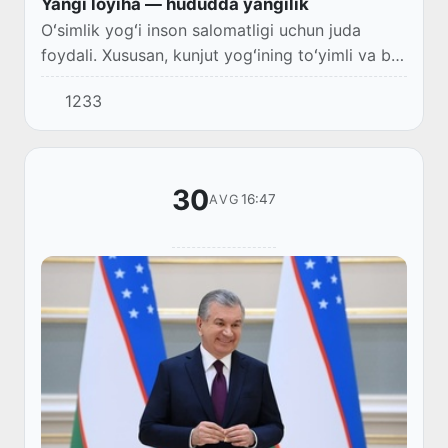
Yangi loyiha — hududda yangilik
Oʻsimlik yogʻi inson salomatligi uchun juda
foydali. Xususan, kunjut yogʻining toʻyimli va bir
qator kasalliklarda samarali ekanini koʻpchilik
1233
yaxshi biladi.
30
16:47
AVG