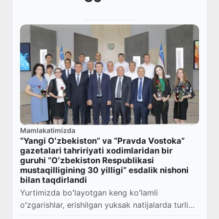
Mamlakatimizda
“Yangi Oʻzbekiston” va “Pravda Vostoka”
gazetalari tahririyati xodimlaridan bir
guruhi “Oʻzbekiston Respublikasi
mustaqilligining 30 yilligi” esdalik nishoni
bilan taqdirlandi
Yurtimizda boʻlayotgan keng koʻlamli
oʻzgarishlar, erishilgan yuksak natijalarda turli
soha va tarmoqlarda fidokorona mehnat