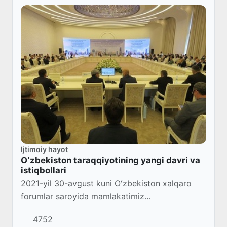
Ijtimoiy hayot
Oʻzbekiston taraqqiyotining yangi davri va
istiqbollari
2021-yil 30-avgust kuni Oʻzbekiston xalqaro
forumlar saroyida mamlakatimiz
mustaqilligining 30 yilligiga bagʻishlab
4752
“Oʻzbekiston taraqqiyotining yangi davri va