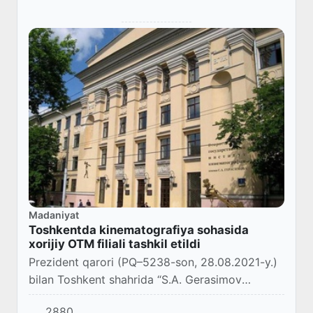
Madaniyat
Toshkentda kinematografiya sohasida
xorijiy OTM filiali tashkil etildi
Prezident qarori (PQ–5238-son, 28.08.2021-y.)
bilan Toshkent shahrida “S.A. Gerasimov
nomidagi Butunrossiya davlat kinematografiya
2880