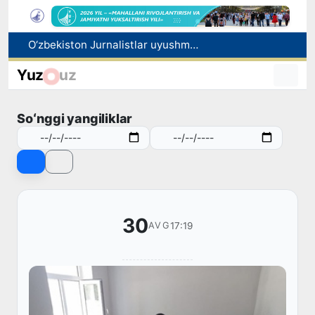
Kredit va moliyaviy xizmatlar reklamasiga ogohlantirish talabi kiritiladi
FOTON va MKBANK strategik hamkorlik va bo‘lib to‘lash shartlari!
Yuz
uz
Toshkentda 4 kilogrammdan ortiq giyohvandlik vositalarining “zakladka” usulida tarqatilishiga chek qoʻyildi
Ekstremistik tashkilotlar va materiallarning elektron reyestri yuritiladi
Soʻnggi yangiliklar
O‘zbekiston Jurnalistlar uyushmasi qoshida Blogerlar ijodiy kengashi tashkil etildi
30
17:19
AVG