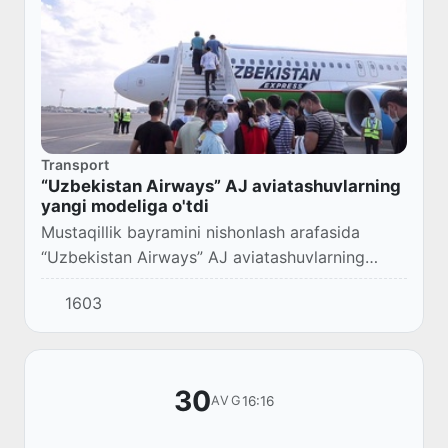
Transport
“Uzbekistan Airways” AJ aviatashuvlarning
yangi modeliga o'tdi
Mustaqillik bayramini nishonlash arafasida
“Uzbekistan Airways” AJ aviatashuvlarning
yangi gibrid modeliga o'tdi va uning doirasida
1603
Uzbekistan Airways Express Toshkentdan
Moskvaga...
30
16:16
AVG