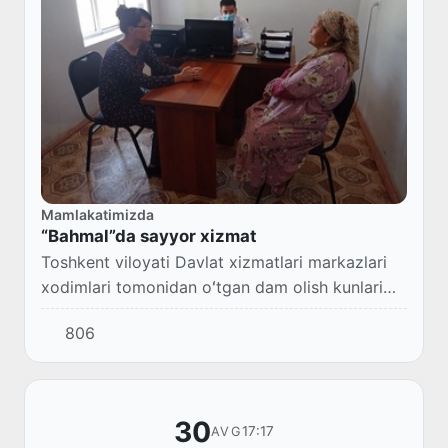
Mamlakatimizda
“Bahmal”da sayyor xizmat
Toshkent viloyati Davlat xizmatlari markazlari
xodimlari tomonidan oʻtgan dam olish kunlari
barcha hududlarda sayyor davlat xizmatlari va
806
huquqiy targʻibot tadbirlari amalga oshiri...
30
17:17
AVG