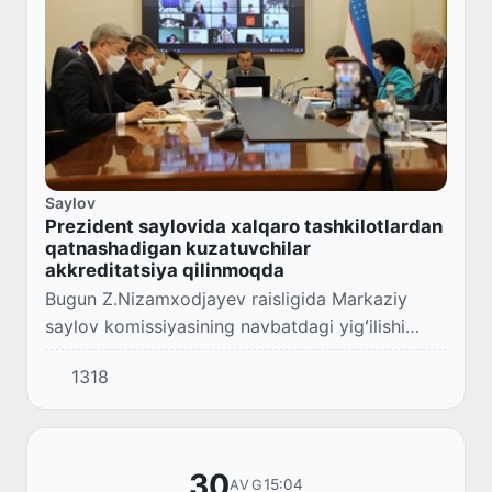
Saylov
Prezident saylovida xalqaro tashkilotlardan
qatnashadigan kuzatuvchilar
akkreditatsiya qilinmoqda
Bugun Z.Nizamxodjayev raisligida Markaziy
saylov komissiyasining navbatdagi yigʻilishi
boʻlib oʻtdi.
1318
30
15:04
AVG