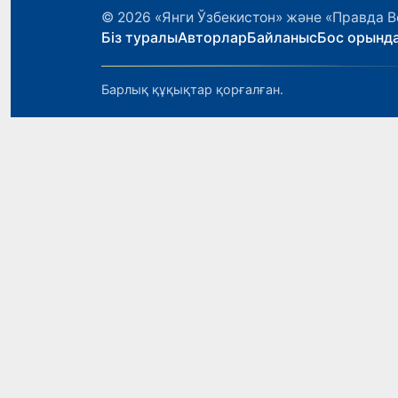
© 2026
«Янги Ўзбекистон» және «Правда В
Біз туралы
Авторлар
Байланыс
Бос орынд
Барлық құқықтар қорғалған.