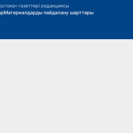
остока» газеттері редакциясы
ар
Материалдарды пайдалану шарттары