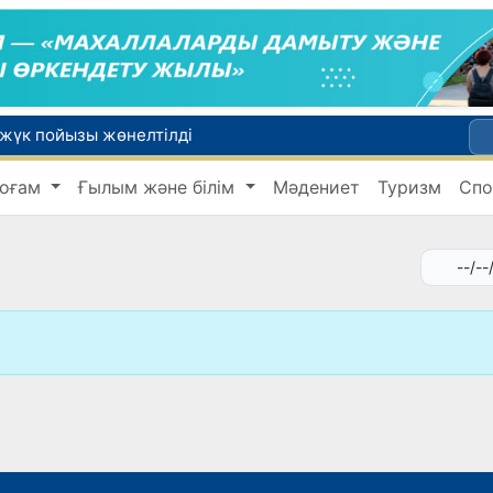
 жүк пойызы жөнелтілді
Адам саудасынан зардап шеккен азаматтар әлеуметтік қызметтермен қамтылады
оғам
Ғылым және білім
Мәдениет
Туризм
Спо
Тарихи күн: Өзбекстанның «Самарқант-2028» жасанды серігі орбитаға сәтті шығарылды
 қабылдаудың соңғы күні
би дүниеге келді?