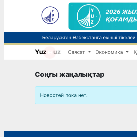
Беларусьтен Өзбекстанға екінші тікелей
Yuz
uz
Саясат
Экономика
Қ
Бүгін оқуды көшіру бойынша өтініштерді
Жарты жылда Өзбекстанда қанша егіз сә
Соңғы жаңалықтар
Новостей пока нет.