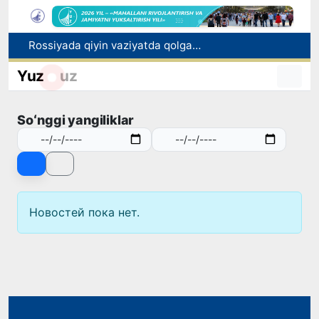
Rossiyada qiyin vaziyatda qolgan yuzlab o‘zbekistonliklar ortga qaytarildi
2030 yilgacha xavfli chiqindilarni qayta ishlash darajasi 20 foizga yetkaziladi
Yuz
uz
Oʻzbekiston ilk bor Xalqaro informatika olimpiadasi — IOI 2026ga mezbonlik qiladi
Toshkentda PPX inspektori 13 yoshli bolani qutqarib qoldi
Soʻnggi yangiliklar
Oʻzbekistonda Barqaror rivojlanish maqsadlari oyligiga start berildi
Новостей пока нет.