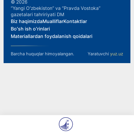
© 2026
“Yangi Oʻzbekiston” va “Pravda Vostoka”
gazetalari tahririyati DM
Biz haqimizda
Mualliflar
Kontaktlar
Boʻsh ish oʻrinlari
Materiallardan foydalanish qoidalari
Barcha huquqlar himoyalangan.
Yaratuvchi
yuz.uz