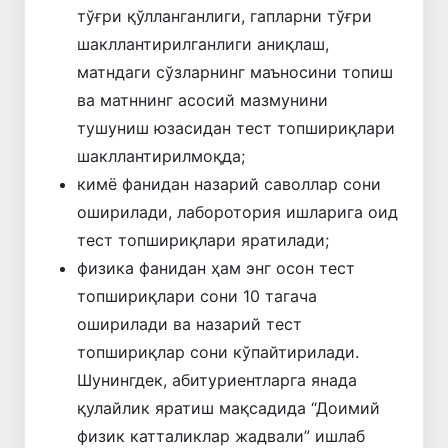
тўғри қўлланганлиги, гапларни тўғри
шакллантирилганлиги аниқлаш,
матндаги сўзларнинг маъносини топиш
ва матннинг асосий мазмунини
тушуниш юзасидан тест топшириқлари
шакллантирилмоқда;
кимё фанидан назарий саволлар сони
оширилади, лаборотория ишларига оид
тест топшириқлари яратилади;
физика фанидан ҳам энг осон тест
топшириқлари сони 10 тагача
оширилади ва назарий тест
топшириқлар сони кўпайтирилади.
Шунингдек, абитуриентларга янада
қулайлик яратиш мақсадида “Доимий
физик катталиклар жадвали” ишлаб