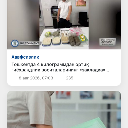
Хавфсизлик
Тошкентда 4 килограммдан ортиқ
гиёҳвандлик воситаларининг «закладка»
усулида тарқатилишига чек қўйилди
8 авг 2026, 07:03
235