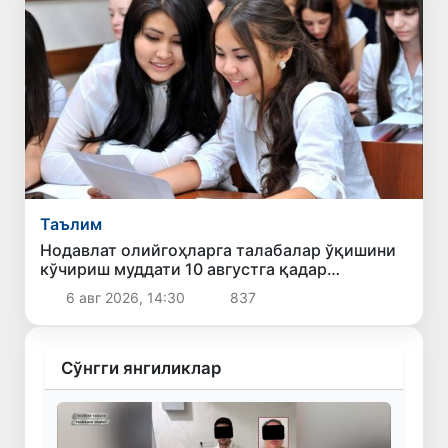
Таълим
Нодавлат олийгоҳларга талабалар ўқишини
кўчириш муддати 10 августга қадар
узайтирилди
6 авг 2026, 14:30
837
Сўнгги янгиликлар