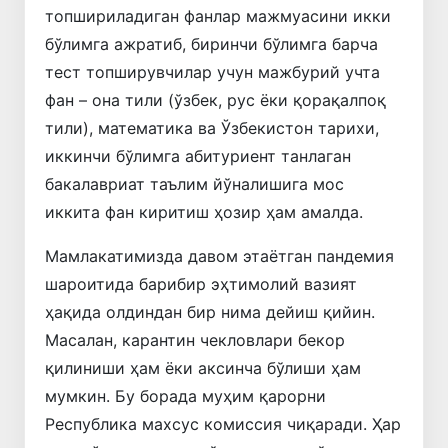
топшириладиган фанлар мажмуасини икки
бўлимга ажратиб, биринчи бўлимга барча
тест топширувчилар учун мажбурий учта
фан – она тили (ўзбек, рус ёки қорақалпоқ
тили), математика ва Ўзбекистон тарихи,
иккинчи бўлимга абитуриент танлаган
бакалавриат таълим йўналишига мос
иккита фан киритиш ҳозир ҳам амалда.
Мамлакатимизда давом этаётган пандемия
шароитида барибир эҳтимолий вазият
ҳақида олдиндан бир нима дейиш қийин.
Масалан, карантин чекловлари бекор
қилиниши ҳам ёки аксинча бўлиши ҳам
мумкин. Бу борада муҳим қарорни
Республика махсус комиссия чиқаради. Ҳар