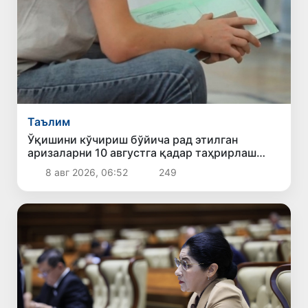
Таълим
Ўқишини кўчириш бўйича рад этилган
аризаларни 10 августга қадар таҳрирлаш
мумкин
8 авг 2026, 06:52
249