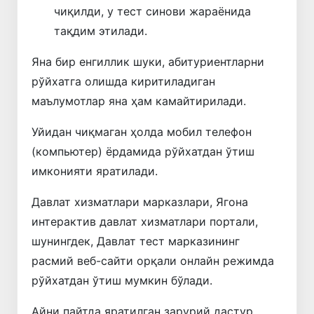
чиқилди, у тест синови жараёнида
тақдим этилади.
Яна бир енгиллик шуки, абитуриентларни
рўйхатга олишда киритиладиган
маълумотлар яна ҳам камайтирилади.
Уйидан чиқмаган ҳолда мобил телефон
(компьютер) ёрдамида рўйхатдан ўтиш
имконияти яратилади.
Давлат хизматлари марказлари, Ягона
интерактив давлат хизматлари портали,
шунингдек, Давлат тест марказининг
расмий веб-сайти орқали онлайн режимда
рўйхатдан ўтиш мумкин бўлади.
Айни пайтда яратилган зарурий дастур