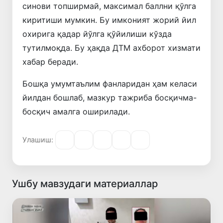
синови топширмай, максимал баллни қўлга
киритиши мумкин. Бу имконият жорий йил
охирига қадар йўлга қўйилиши кўзда
тутилмоқда. Бу ҳақда ДТМ ахборот хизмати
хабар беради.
Бошқа умумтаълим фанларидан ҳам келаси
йилдан бошлаб, мазкур тажриба босқичма-
босқич амалга оширилади.
Улашиш:
Ушбу мавзудаги материаллар