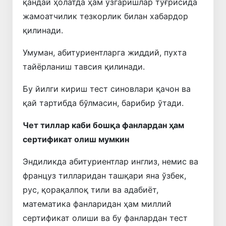
қандай ҳолатда ҳам ўзгаришлар тўғрисида
жамоатчилик тезкорлик билан хабардор
қилинади.
Умуман, абитуриентларга жиддий, пухта
тайёрланиш тавсия қилинади.
Бу йилги кириш тест синовлари қачон ва
қай тартибда бўлмасин, барибир ўтади.
Чет тиллар каби бошқа фанлардан ҳам
сертификат олиш мумкин
Эндиликда абитуриентлар инглиз, немис ва
француз тилларидан ташқари яна ўзбек,
рус, қорақалпоқ тили ва адабиёт,
математика фанларидан ҳам миллий
сертификат олиши ва бу фанлардан тест