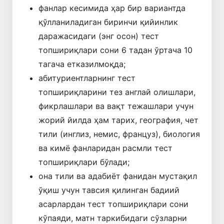
фанлар кесимида ҳар бир вариантда
қўлланиладиган биринчи қийинлик
даражасидаги (энг осон) тест
топшириқлари сони 6 тадан ўртача 10
тагача етказилмоқда;
абитуриентларнинг тест
топшириқларини тез англай олишлари,
фикрлашлари ва вақт тежашлари учун
жорий йилда ҳам тарих, география, чет
тили (инглиз, немис, француз), биология
ва кимё фанларидан расмли тест
топшириқлари бўлади;
она тили ва адабиёт фанидан мустақил
ўқиш учун тавсия қилинган бадиий
асарлардан тест топшириқлари сони
кўпаяди, матн таркибидаги сўзларни