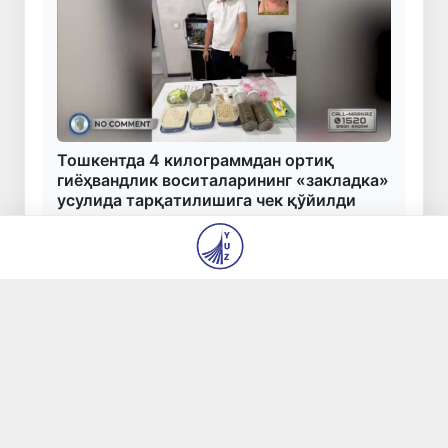
Тошкентда 4 килограммдан ортиқ
гиёҳвандлик воситаларининг «закладка»
усулида тарқатилишига чек қўйилди
8 авг 2026, 07:03
50
Ўқишини кўчириш бўйича рад этилган
аризаларни 10 августга қадар таҳрирлаш
мумкин
8 авг 2026, 06:52
111
I ва II гуруҳ ногиронлиги бўлган фуқароларга
пенсия проактив тарзда тайинланади
8 авг 2026, 06:41
132