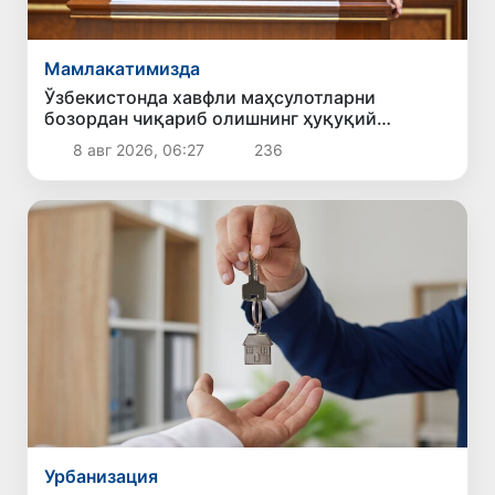
Мамлакатимизда
Ўзбекистонда хавфли маҳсулотларни
бозордан чиқариб олишнинг ҳуқуқий
механизми белгиланади
8 авг 2026, 06:27
236
Урбанизация