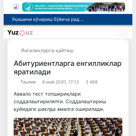
I ва II гуруҳ ногиронлиги бўлган фуқароларга пенсия проактив тарзда тайинланади
Бозорга чиқариладиган барча маҳсулотлар хавфсиз бўлиши шарт
Yuz
uz
Ўзбекистонда хавфли маҳсулотларни бозордан чиқариб олишнинг ҳуқуқий механизми белгиланади
Тошкентда 4 килограммдан ортиқ гиёҳвандлик воситаларининг «закладка» усулида тарқатилишига чек қўйилди
Янгиликларга қайтиш
Ўқишини кўчириш бўйича рад этилган аризаларни 10 августга қадар таҳрирлаш мумкин
Абитуриентларга енгилликлар
яратилади
Таълим
8 май 2020, 17:13
3 468
Аввало тест топшириқлари
соддалаштириляпти. Соддалаштириш
қуйидаги шаклда амалга оширилади.