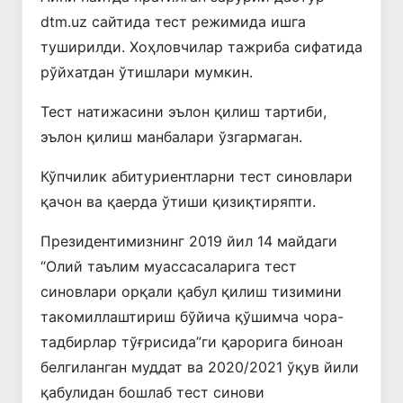
dtm.uz сайтида тест режимида ишга
туширилди. Хоҳловчилар тажриба сифатида
рўйхатдан ўтишлари мумкин.
Тест натижасини эълон қилиш тартиби,
эълон қилиш манбалари ўзгармаган.
Кўпчилик абитуриентларни тест синовлари
қачон ва қаерда ўтиши қизиқтиряпти.
Президентимизнинг 2019 йил 14 майдаги
“Олий таълим муассасаларига тест
синовлари орқали қабул қилиш тизимини
такомиллаштириш бўйича қўшимча чора-
тадбирлар тўғрисида”ги қарорига биноан
белгиланган муддат ва 2020/2021 ўқув йили
қабулидан бошлаб тест синови