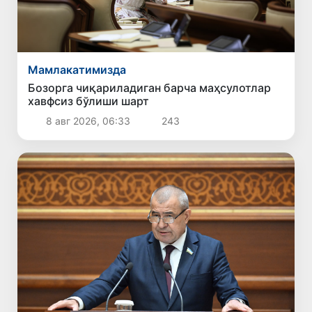
Мамлакатимизда
Бозорга чиқариладиган барча маҳсулотлар
хавфсиз бўлиши шарт
8 авг 2026, 06:33
243