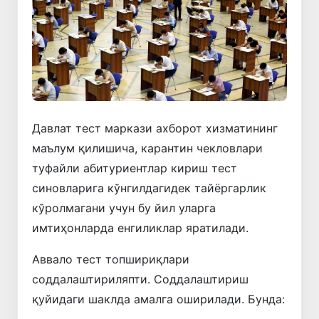
Давлат тест маркази ахборот хизматининг
маълум қилишича, карантин чекловлари
туфайли абитуриентлар кириш тест
синовларига кўнгилдагидек тайёргарлик
кўролмагани учун бу йил уларга
имтиҳонларда енгиликлар яратилади.
Аввало тест топшириқлари
соддалаштириляпти. Соддалаштириш
қуйидаги шаклда амалга оширилади. Бунда: