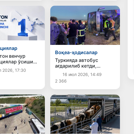
қилинди
ициялар
Воқеа-ҳодисалар
тон венчур
Туркияда автобус
циялар ўсиши
ағдарилиб кетди,
дунёда биринчи
л 2026, 17:30
оқибатда 46 киши
эгаллади
16 июл 2026, 14:49
жароҳат олди
2 366