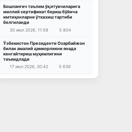
Бошланғич таълим ўқитувчиларига
миллий сертификат бериш бўйича
имтиҳонларни ўтказиш тартиби
белгиланди
30 июл 2026, 11:58
5 804
Ўзбекистон Президенти Озарбайжон
билан амалий ҳамкорликни янада
кенгайтириш муҳимлигини
таъкидлади
17 июл 2026, 20:42
5 639