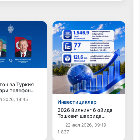
тон ва Туркия
ари телефон
мулоқот
л 2026, 18:45
Инвестициялар
ар
2026 йилнинг 6 ойида
Тошкент шаҳрида
инвестициялар ва
22 июл 2026, 09:19
иқтисодий ривожланиш
1 837
йўналишида эришилган
асосий натижалар эълон