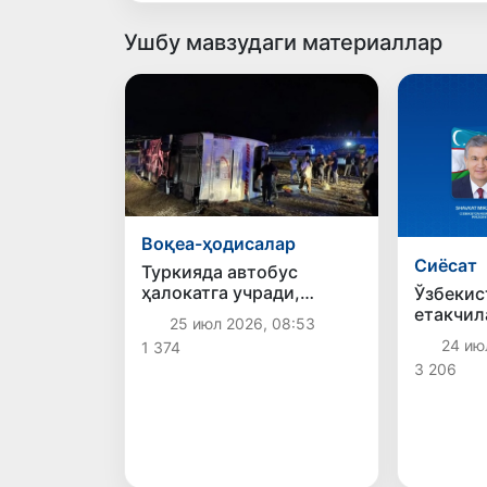
Ушбу мавзудаги материаллар
Воқеа-ҳодисалар
Сиёсат
Туркияда автобус
ҳалокатга учради,
Ўзбекис
оқибатда 40 киши
етакчил
25 июл 2026, 08:53
жароҳат олди
орқали 
24 ию
1 374
қилдил
3 206