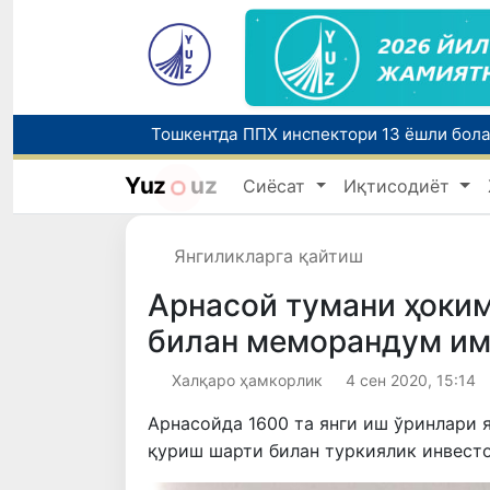
Тошкентда ППХ инспектори 13 ёшли бола
Yuz
uz
Сиёсат
Иқтисодиёт
Чорвачилик соҳасида субсидиялар ажра
Янгиликларга қайтиш
Арнасой тумани ҳоки
билан меморандум и
Халқаро ҳамкорлик
4 сен 2020, 15:14
Арнасойда 1600 та янги иш ўринлари 
қуриш шарти билан туркиялик инвест