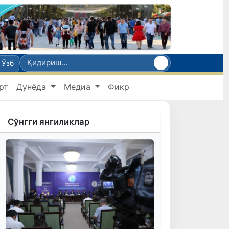
Ўзб
рт
Дунёда
Медиа
Фикр
Сўнгги янгиликлар