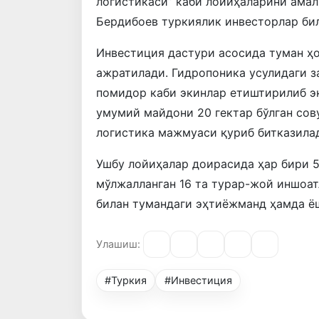
логистикаси” каби лойиҳаларини ама
Бердибоев туркиялик инвесторлар би
Инвестиция дастури асосида туман ҳ
ажратилади. Гидропоника усулидаги з
помидор каби экинлар етиштирилиб э
умумий майдони 20 гектар бўлган со
логистика мажмуаси қуриб битказила
Ушбу лойиҳалар доирасида ҳар бири 5
мўлжалланган 16 та турар-жой иншоат
билан тумандаги эҳтиёжманд ҳамда ёш
Улашиш:
#Туркия
#Инвестиция