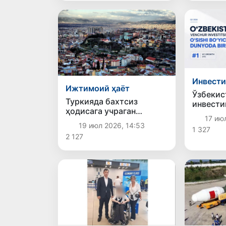
Инвест
Ижтимоий ҳаёт
Ўзбекис
Туркияда бахтсиз
инвести
ҳодисага учраган
бўйича 
17 ию
ўзбекистонлик аёл
ўринни 
19 июл 2026, 14:53
1 327
Ватанга қайтарилди
2 127