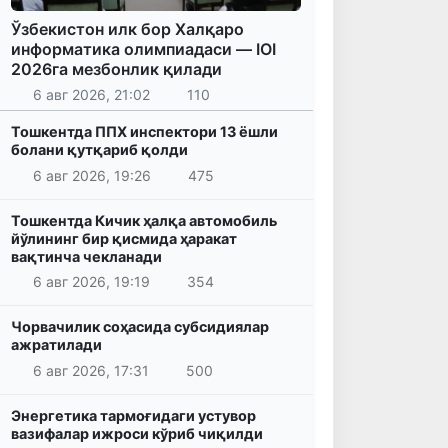
Ўзбекистон илк бор Халқаро
информатика олимпиадаси — IOI
2026га мезбонлик қилади
6 авг 2026, 21:02
110
Тошкентда ППХ инспектори 13 ёшли
болани қутқариб қолди
6 авг 2026, 19:26
475
Тошкентда Кичик ҳалқа автомобиль
йўлининг бир қисмида ҳаракат
вақтинча чекланади
6 авг 2026, 19:19
354
Чорвачилик соҳасида субсидиялар
ажратилади
6 авг 2026, 17:31
500
Энергетика тармоғидаги устувор
вазифалар ижроси кўриб чиқилди