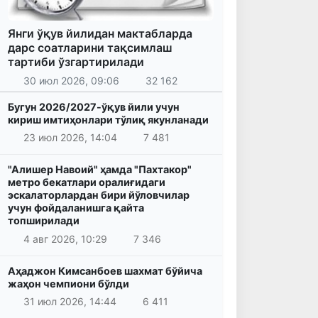
Янги ўқув йилидан мактабларда
дарс соатларини тақсимлаш
тартиби ўзгартирилади
30 июл 2026, 09:06
32 162
Бугун 2026/2027-ўқув йили учун
кириш имтиҳонлари тўлиқ якунланади
23 июл 2026, 14:04
7 481
"Алишер Навоий" ҳамда "Пахтакор"
метро бекатлари оралиғидаги
эскалаторлардан бири йўловчилар
учун фойдаланишга қайта
топширилади
4 авг 2026, 10:29
7 346
Аҳаджон Кимсанбоев шахмат бўйича
жаҳон чемпиони бўлди
31 июл 2026, 14:44
6 411