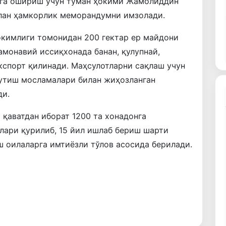
лга ошириш учун туман ҳокими Жамолиддин
лан ҳамкорлик меморандумни имзолади.
окимлиги томонидан 200 гектар ер майдони
амонавий иссиқхонада банан, қулупнай,
кспорт қилинади. Маҳсулотларни сақлаш учун
вутиш мосламалари билан жиҳозланган
ди.
 қаватдан иборат 1200 та хонадонга
лари қурилиб, 15 йил ишлаб бериш шарти
 оилаларга имтиёзли тўлов асосида берилади.