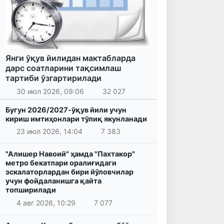
Янги ўқув йилидан мактабларда
дарс соатларини тақсимлаш
тартиби ўзгартирилади
30 июл 2026, 09:06
32 027
Бугун 2026/2027-ўқув йили учун
кириш имтиҳонлари тўлиқ якунланади
23 июл 2026, 14:04
7 383
"Алишер Навоий" ҳамда "Пахтакор"
метро бекатлари оралиғидаги
эскалаторлардан бири йўловчилар
учун фойдаланишга қайта
топширилади
4 авг 2026, 10:29
7 077