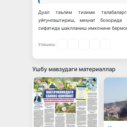
Дуал таълим тизими талабалар
уйғунлаштириш, меҳнат бозорида 
сифатида шаклланиш имконини бермо
Улашиш:
Ушбу мавзудаги материаллар