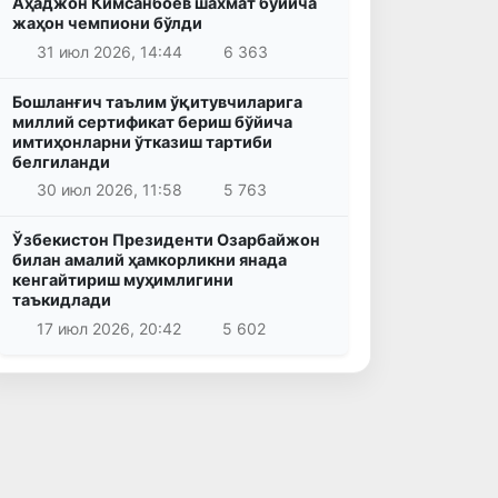
Аҳаджон Кимсанбоев шахмат бўйича
жаҳон чемпиони бўлди
31 июл 2026, 14:44
6 363
Бошланғич таълим ўқитувчиларига
миллий сертификат бериш бўйича
имтиҳонларни ўтказиш тартиби
белгиланди
30 июл 2026, 11:58
5 763
Ўзбекистон Президенти Озарбайжон
билан амалий ҳамкорликни янада
кенгайтириш муҳимлигини
таъкидлади
17 июл 2026, 20:42
5 602