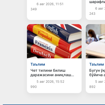
энг тезкор мобил
шарафл
6 авг 2026, 11:51
интернет
6 авг 
349
243
Таълим
Таълим
Чет тилини билиш
Бугун ў
даражасини аниқлаш
бўйича 
бўйича малака
қабул қ
5 авг 2026, 15:52
5 авг 
имтиҳонлари
куни
990
892
ўтказилади