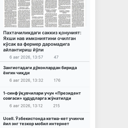
Пахтачиликдаги саккиз қонуният:
Яхши нав имкониятини очилган
кўсак ва фермер даромадига
айлантириш йўли
6 авг 2026, 13:57
47
Зангиотадаги дўконлардан бирида
ёнғин чиқди
6 авг 2026, 13:32
176
1-синф ўқувчилари учун «Президент
совғаси» ҳудудларга жўнатилди
6 авг 2026, 13:12
215
Ucell. Ўзбекистонда кетма-кет учинчи
йил энг тезкор мобил интернет