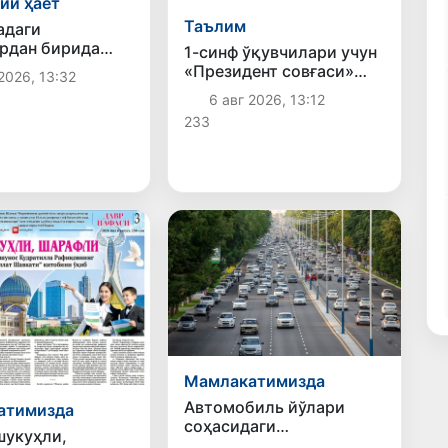
ий ҳаёт
Таълим
адаги
рдан бирида
1-синф ўқувчилари учун
иқди
«Президент совғаси»
2026, 13:32
ҳудудларга жўнатилди
6 авг 2026, 13:12
233
Мамлакатимизда
Автомобиль йўлари
атимизда
соҳасидаги
шукуҳли,
муносабатлар тартибга