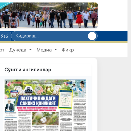
Ўзб
рт
Дунёда
Медиа
Фикр
Сўнгги янгиликлар