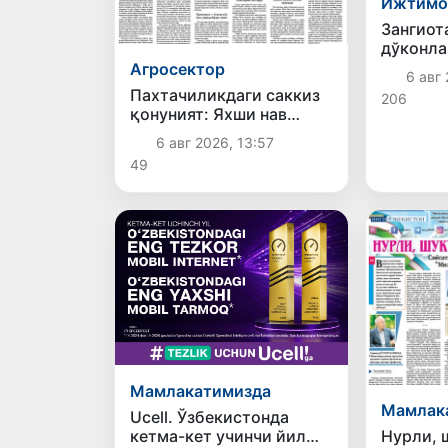
Ижтимо
Зангиот
дўконла
ёнғин ч
Агросектор
6 авг 
Пахтачиликдаги саккиз
206
қонуният: Яхши нав
имкониятини очилган
6 авг 2026, 13:57
кўсак ва фермер
49
даромадига айлантириш
йўли
Мамлакатимизда
Мамлак
Ucell. Ўзбекистонда
кетма-кет учинчи йил
Нурли, 