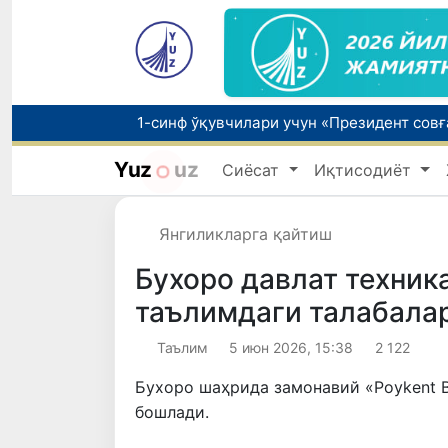
Yuz
uz
Сиёсат
Иқтисодиёт
Нурли, шукуҳли, шарафли
Янгиликларга қайтиш
Зангиотадаги дўконлардан бирида ёнғин
Бухоро давлат техник
таълимдаги талабалар
Таълим
5 июн 2026, 15:38
2 122
Бухоро шаҳрида замонавий «Poykent B
бошлади.