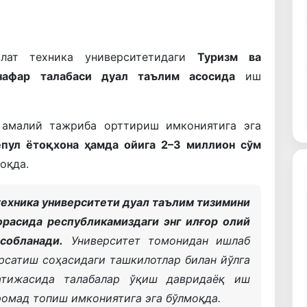
лат техника университетидаги
Туризм ва
нафар талабаси дуал таълим асосида
иш
 амалий тажриба орттириш имкониятига эга
епул ётоқхона ҳамда ойига 2–3 миллион сўм
оқда.
техника университети дуал таълим тизимини
расида республикамиздаги энг илғор олий
собланади.
Университет томонидан ишлаб
рсатиш соҳасидаги ташкилотлар билан йўлга
атижасида талабалар ўқиш давридаёқ иш
ромад топиш имкониятига эга бўлмоқда.