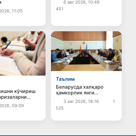
и
6 авг 2026, 10:49
солинди
451
2026, 11:05
Таълим
Беларусда халқаро
қишни кўчириш
ҳамкорлик янги
аризаларни
босқичга кўтарилди:
3 авг 2026, 18:16
1
илишнинг сўнгги
Бухоро давлат техника
2026, 09:09
025
университети
делегациясининг хизмат
сафари самарали
якунланди