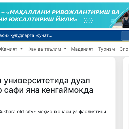
1-синф ўқувчилари учун «Президент совғаси» ҳудудларга жўнатилди
Ucell. Ўзбекистонда кетма-кет учинчи йил энг тезкор мобил интернет
Жамият
Фан ва таълим
Маданият
Туризм
Спо
Пахтачиликдаги саккиз қонуният: Яхши нав имкониятини очилган кўсак ва фермер даромадига айлантириш йўли
 чиқди
а университетида дуал
 сафи яна кенгаймоқда
ukhara old city» меҳмонхонаси ўз фаолиятини