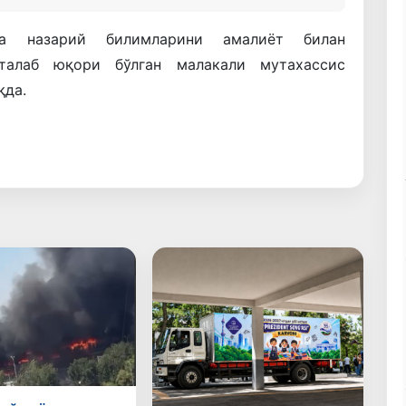
га назарий билимларини амалиёт билан
талаб юқори бўлган малакали мутахассис
қда.