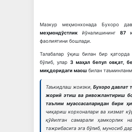
Мазкур меҳмонхонада Бухоро дав
меҳмондўстлик
йўналишининг
87 
фаолиятини бошлади.
Талабалар ўқиш билан бир қаторда
бўлиб, улар
3 маҳал бепул овқат, б
миқдоридаги маош
билан таъминланм
Таъкидлаш жоизки,
Бухоро давлат 
жорий этиш ва ривожлантириш бо
таълим муассасаларидан бири ҳи
чиқариш корхоналари ва хизмат кў
қўйилган самарали ҳамкорлик н
тажрибасига эга бўлиб, муносиб да