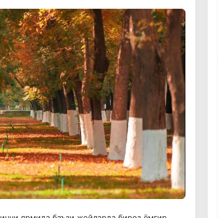
ринчи ярмида баъзи жойларда бироз ёмғир