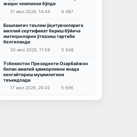
жаҳон чемпиони бўлди
31 июл 2026, 14:44
6 487
Бошланғич таълим ўқитувчиларига
миллий сертификат бериш бўйича
имтиҳонларни ўтказиш тартиби
белгиланди
30 июл 2026, 11:58
5 848
Ўзбекистон Президенти Озарбайжон
билан амалий ҳамкорликни янада
кенгайтириш муҳимлигини
таъкидлади
17 июл 2026, 20:42
5 696