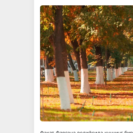
Фақат Фарғона водийсида куннинг би