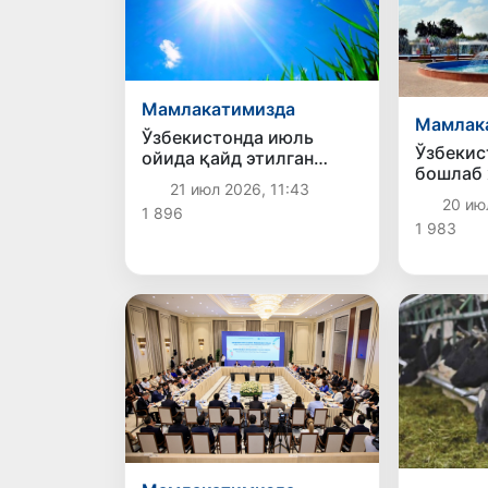
Мамлакатимизда
Мамлак
Ўзбекистонда июль
Ўзбекис
ойида қайд этилган
бошлаб 
экстремал иссиқлик ва
21 июл 2026, 11:43
пасайиш
ҳарорат рекордларининг
20 ию
1 896
сабаби нима?
1 983