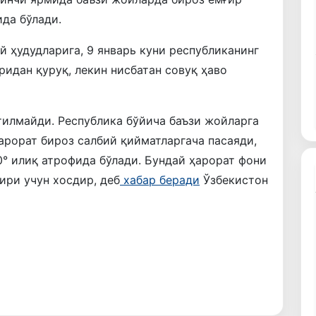
ида бўлади.
й ҳудудларига, 9 январь куни республиканинг
ридан қуруқ, лекин нисбатан совуқ ҳаво
утилмайди. Республика бўйича баъзи жойларга
арорат бироз салбий қийматларгача пасаяди,
0° илиқ атрофида бўлади. Бундай ҳарорат фони
ири учун хосдир, деб
хабар беради
Ўзбекистон