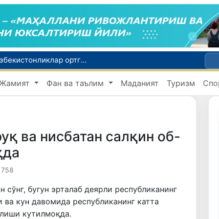
2030 йилгача хавфли чиқиндиларни қайта ишлаш даражаси 20 фоизга етказилади
Ўзбекистон илк бор Халқаро информатика олимпиадаси — IOI 2026га мезбонлик қилади
Жамият
Фан ва таълим
Маданият
Туризм
Спо
ни қутқариб қолди
Ўзбекистонда Барқарор ривожланиш мақсадлари ойлигига старт берилди
Россияда қийин вазиятда қолган юзлаб ўзбекистонликлар ортга қайтарилди
уқ ва нисбатан салқин об-
қда
 758
н сўнг, бугун эрталаб деярли республиканинг
и ва кун давомида республиканинг катта
ўлиши кутилмоқда.