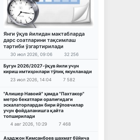
Янги ўқув йилидан мактабларда
дарс соатларини тақсимлаш
тартиби ўзгартирилади
30 июл 2026, 09:06
32 256
Бугун 2026/2027-ўқув йили учун
кириш имтиҳонлари тўлиқ якунланади
23 июл 2026, 14:04
7 582
"Алишер Навоий" ҳамда "Пахтакор"
метро бекатлари оралиғидаги
эскалаторлардан бири йўловчилар
учун фойдаланишга қайта
топширилади
4 авг 2026, 10:29
7 468
Аҳаджон Кимсанбоев шахмат бўйича