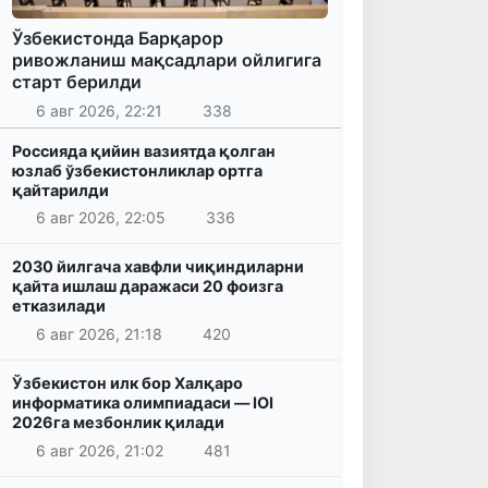
Ўзбекистонда Барқарор
ривожланиш мақсадлари ойлигига
старт берилди
6 авг 2026, 22:21
338
Россияда қийин вазиятда қолган
юзлаб ўзбекистонликлар ортга
қайтарилди
6 авг 2026, 22:05
336
2030 йилгача хавфли чиқиндиларни
қайта ишлаш даражаси 20 фоизга
етказилади
6 авг 2026, 21:18
420
Ўзбекистон илк бор Халқаро
информатика олимпиадаси — IOI
2026га мезбонлик қилади
6 авг 2026, 21:02
481