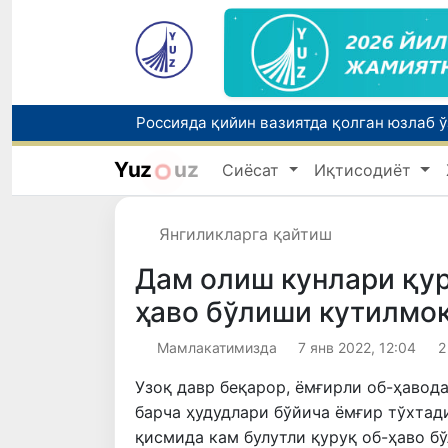
Yuz
uz
Сиёсат
Иқтисодиёт
Тошкентда ППХ инспектори 13 ёшли бола
Янгиликларга қайтиш
Дам олиш кунлари қур
ҳаво бўлиши кутилмо
Мамлакатимизда
7 янв 2022, 12:04
2
Узоқ давр беқарор, ёмғирли об-ҳавода
барча ҳудудлари бўйича ёмғир тўхтад
қисмида кам булутли қуруқ об-ҳаво б