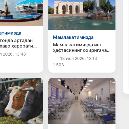
атимизда
Мамлакатимизда
тонда эртадан
Мамлакатимизда иш
ҳаво ҳарорати
ҳафтасининг охиригача
и кутилмоқда
л 2026, 13:46
иссиқ аста-секин
13 июл 2026, 12:13
кучайиб боради
1 503