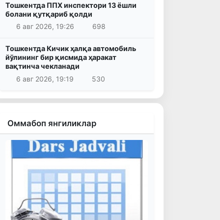
Тошкентда ППХ инспектори 13 ёшли
болани қутқариб қолди
6 авг 2026, 19:26
698
Тошкентда Кичик ҳалқа автомобиль
йўлининг бир қисмида ҳаракат
вақтинча чекланади
6 авг 2026, 19:19
530
Оммабоп янгиликлар