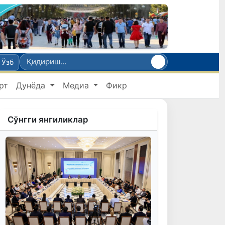
Ўзб
рт
Дунёда
Медиа
Фикр
Сўнгги янгиликлар