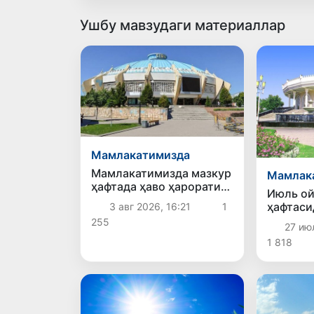
Ушбу мавзудаги материаллар
Мамлакатимизда
Мамлакатимизда мазкур
Мамлак
ҳафтада ҳаво ҳарорати
Июль ой
бироз пасаяди
ҳафтаси
3 авг 2026, 16:21
1
ҳудуди 
255
27 июл
ҳаво бў
1 818
кутилм