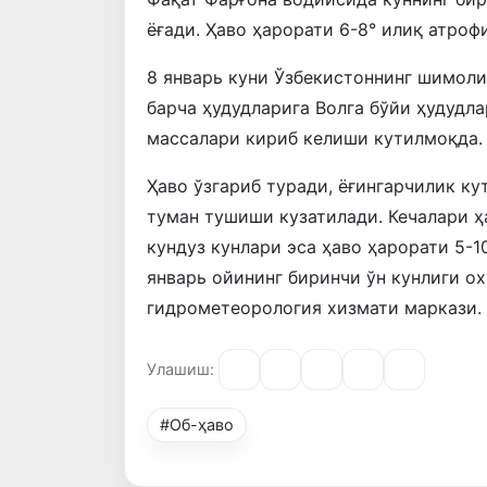
ёғади. Ҳаво ҳарорати 6-8° илиқ атроф
8 январь куни Ўзбекистоннинг шимоли
барча ҳудудларига Волга бўйи ҳудудла
массалари кириб келиши кутилмоқда.
Ҳаво ўзгариб туради, ёғингарчилик к
туман тушиши кузатилади. Кечалари ҳ
кундуз кунлари эса ҳаво ҳарорати 5-1
январь ойининг биринчи ўн кунлиги ох
гидрометеорология хизмати маркази.
Улашиш:
#Об-ҳаво