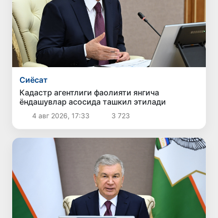
Сиёсат
Кадастр агентлиги фаолияти янгича
ёндашувлар асосида ташкил этилади
4 авг 2026, 17:33
3 723