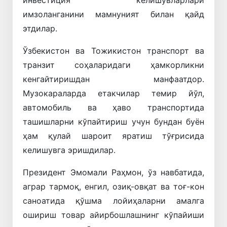
имзоланганини мамнуният билан қайд
этдилар.
Ўзбекистон ва Тожикистон транспорт ва
транзит соҳаларидаги ҳамкорликни
кенгайтиришдан манфаатдор.
Музокараларда етакчилар темир йўл,
автомобиль ва ҳаво транспортида
ташишларни кўпайтириш учун бундан буён
ҳам қулай шароит яратиш тўғрисида
келишувга эришдилар.
Президент Эмомали Раҳмон, ўз навбатида,
аграр тармоқ, енгил, озиқ-овқат ва тоғ-кон
саноатида қўшма лойиҳаларни амалга
ошириш товар айирбошлашнинг кўпайиши