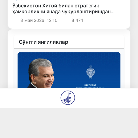
Ўзбекистон Хитой билан стратегик
ҳамкорликни янада чуқурлаштиришдан
манфаатдорлигини билдирди
8 май 2026, 12:10
8 474
Сўнгги янгиликлар
“Янги Ўзбекистон бунёдкорлари” касбий
маҳорат миллий танлови ғолибларига