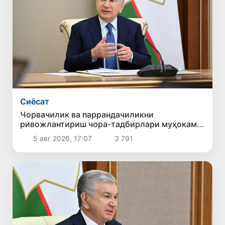
Сиёсат
Чорвачилик ва паррандачиликни
ривожлантириш чора-тадбирлари муҳокама
қилинди
5 авг 2026, 17:07
3 791