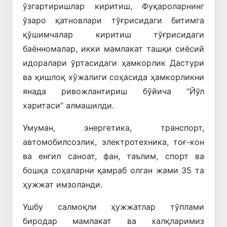
ўзгартиришлар киритиш, Фуқароларнинг
ўзаро қатновлари тўғрисидаги битимга
қўшимчалар киритиш тўғрисидаги
баённомалар, икки мамлакат ташқи сиёсий
идоралари ўртасидаги ҳамкорлик Дастури
ва қишлоқ хўжалиги соҳасида ҳамкорликни
янада ривожлантириш бўйича “Йўл
харитаси” алмашилди.
Умуман, энергетика, транспорт,
автомобилсозлик, электротехника, тоғ-кон
ва енгил саноат, фан, таълим, спорт ва
бошқа соҳаларни қамраб олган жами 35 та
ҳужжат имзоланди.
Ушбу салмоқли ҳужжатлар тўплами
биродар мамлакат ва халқларимиз