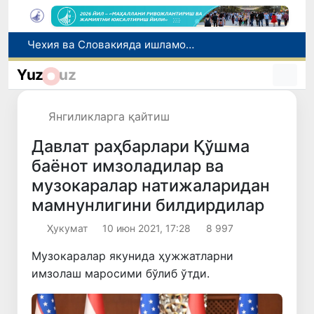
Боланинг фамилиясига отасининг исмини беришга рухсат берилади
Беҳруз Каримов фаолиятини Швейцариянинг «Лугано» клубида давом эттиради
Yuz
uz
Экстремистик ташкилотлар ва материалларнинг электрон реестри юритилади
Ўзбекистонда 2025 йилда коррупцияга оид жиноятлар бўйича 7 517 нафар шахс жавобгарликка тортилган
Янгиликларга қайтиш
Чехия ва Словакияда ишламоқчи бўлган тиббиёт мутахассислари рўйхатга олинади
Давлат раҳбарлари Қўшма
баёнот имзоладилар ва
музокаралар натижаларидан
мамнунлигини билдирдилар
Ҳукумат
10 июн 2021, 17:28
8 997
Музокаралар якунида ҳужжатларни
имзолаш маросими бўлиб ўтди.