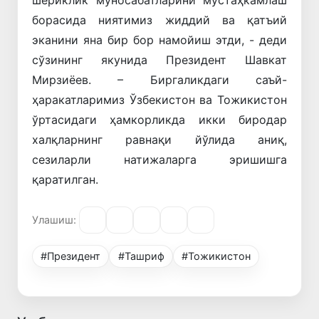
борасида ниятимиз жиддий ва қатъий
эканини яна бир бор намойиш этди, - деди
сўзининг якунида Президент Шавкат
Мирзиёев. – Биргаликдаги саъй-
ҳаракатларимиз Ўзбекистон ва Тожикистон
ўртасидаги ҳамкорликда икки биродар
халқларнинг равнақи йўлида аниқ,
сезиларли натижаларга эришишга
қаратилган.
Улашиш:
#Президент
#Ташриф
#Тожикистон