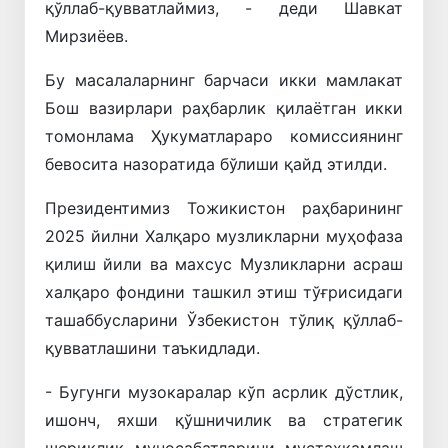
қўллаб-қувватлаймиз, - деди Шавкат
Мирзиёев.
Бу масалаларнинг барчаси икки мамлакат
Бош вазирлари раҳбарлик қилаётган икки
томонлама Ҳукуматлараро комиссиянинг
бевосита назоратида бўлиши қайд этилди.
Президентимиз Тожикистон раҳбарининг
2025 йилни Халқаро музликларни муҳофаза
қилиш йили ва махсус Музликларни асраш
халқаро фондини ташкил этиш тўғрисидаги
ташаббусларини Ўзбекистон тўлиқ қўллаб-
қувватлашини таъкидлади.
- Бугунги музокаралар кўп асрлик дўстлик,
ишонч, яхши қўшничилик ва стратегик
шериклик муносабатларини мустаҳкамлаш