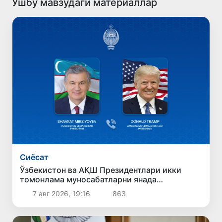
Ушбу мавзудаги материаллар
Сиёсат
Ўзбекистон ва АҚШ Президентлари икки
томонлама муносабатларни янада
мустаҳкамлаш истиқболларини муҳокама
7 авг 2026, 19:16
863
қилдилар