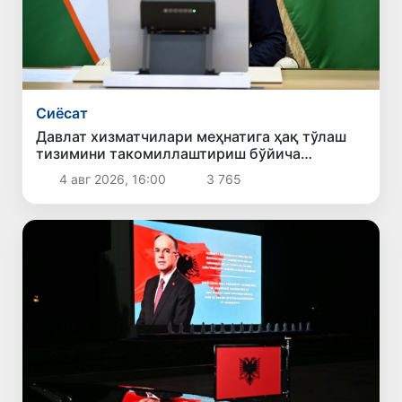
Сиёсат
Давлат хизматчилари меҳнатига ҳақ тўлаш
тизимини такомиллаштириш бўйича
таклифлар кўриб чиқилди
4 авг 2026, 16:00
3 765