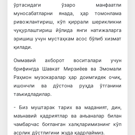
ўртасидаги ўзаро манфаатли
муносабатларни янада, ҳар томонлама
ривожлантириш, кўп қиррали шерикликни
чуқурлаштириш йўлида янги натижаларга
эришиш учун мустаҳкам асос бўлиб хизмат
қилади.
Оммавий ахборот воситалари учун
брифингда Шавкат Мирзиёев ва Эмомали
Раҳмон музокаралар ҳар доимгидек очиқ,
ишончли ва дўстона руҳда ўтганини
таъкидладилар.
- Биз муштарак тарих ва маданият, дин,
маънавий қадриятлар ва анъаналар билан
чамбарчас боғланган халқларимизнинг кўп
асрлик дўстлигини жуда қадрлаймиз.