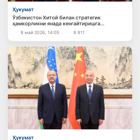
Ҳукумат
Ўзбекистон Хитой билан стратегик
ҳамкорликни янада кенгайтиришга
тайёрлигини билдирди
8 май 2026, 14:05
8 811
Ҳукумат