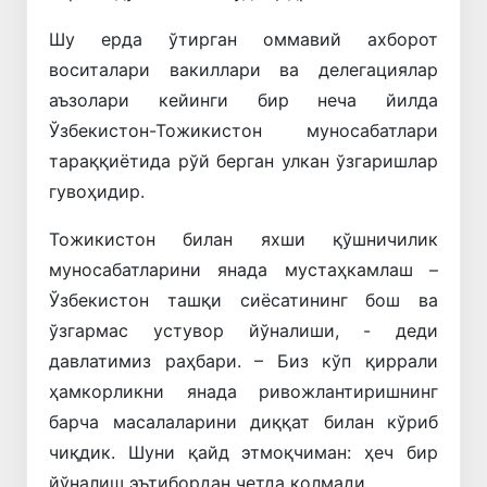
Шу ерда ўтирган оммавий ахборот
воситалари вакиллари ва делегациялар
аъзолари кейинги бир неча йилда
Ўзбекистон-Тожикистон муносабатлари
тараққиётида рўй берган улкан ўзгаришлар
гувоҳидир.
Тожикистон билан яхши қўшничилик
муносабатларини янада мустаҳкамлаш –
Ўзбекистон ташқи сиёсатининг бош ва
ўзгармас устувор йўналиши, - деди
давлатимиз раҳбари. – Биз кўп қиррали
ҳамкорликни янада ривожлантиришнинг
барча масалаларини диққат билан кўриб
чиқдик. Шуни қайд этмоқчиман: ҳеч бир
йўналиш эътибордан четда қолмади.