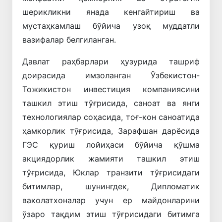
шерикликни янада кенгайтириш ва
мустаҳкамлаш бўйича узоқ муддатли
вазифалар белгиланган.
Давлат раҳбарлари ҳузурида ташриф
доирасида имзоланган Ўзбекистон-
Тожикистон инвестиция компаниясини
ташкил этиш тўғрисида, саноат ва янги
технологиялар соҳасида, тоғ-кон саноатида
ҳамкорлик тўғрисида, Зарафшан дарёсида
ГЭС қуриш лойиҳаси бўйича қўшма
акциядорлик жамияти ташкил этиш
тўғрисида, Юклар транзити тўғрисидаги
битимлар, шунингдек, Дипломатик
ваколатхоналар учун ер майдонларини
ўзаро тақдим этиш тўғрисидаги битимга