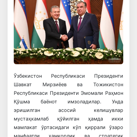
Ўзбекистон Республикаси Президенти
Шавкат Мирзиёев ва Тожикистон
Республикаси Президенти Эмомали Раҳмон
Қўшма баёнот имзоладилар. Унда
эришилган асосий келишувлар
мустаҳкамлаб қўйилган ҳамда икки
мамлакат ўртасидаги кўп қиррали ўзаро
манфаатли ҳамкорлик ва стратегик