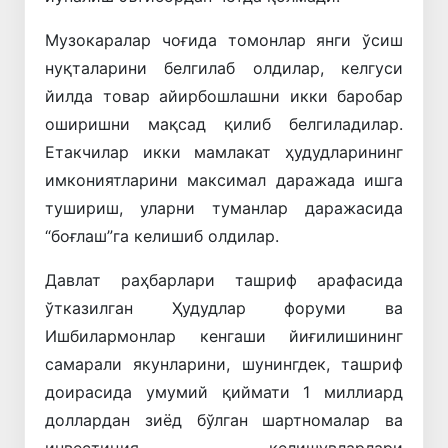
Музокаралар чоғида томонлар янги ўсиш
нуқталарини белгилаб олдилар, келгуси
йилда товар айирбошлашни икки баробар
оширишни мақсад қилиб белгиладилар.
Етакчилар икки мамлакат ҳудудларининг
имкониятларини максимал даражада ишга
тушириш, уларни туманлар даражасида
“боғлаш”га келишиб олдилар.
Давлат раҳбарлари ташриф арафасида
ўтказилган Ҳудудлар форуми ва
Ишбилармонлар кенгаши йиғилишининг
самарали якунларини, шунингдек, ташриф
доирасида умумий қиймати 1 миллиард
доллардан зиёд бўлган шартномалар ва
инвестиция келишувларлари