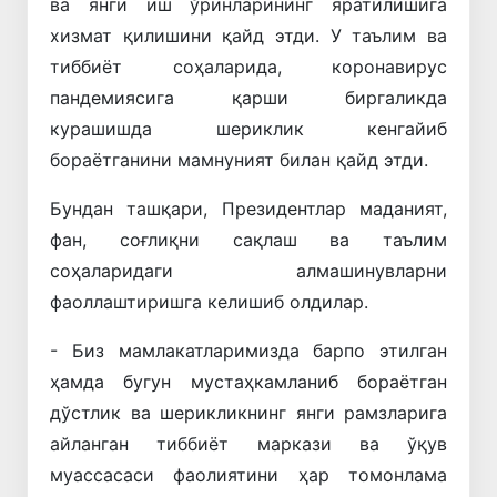
ва янги иш ўринларининг яратилишига
хизмат қилишини қайд этди. У таълим ва
тиббиёт соҳаларида, коронавирус
пандемиясига қарши биргаликда
курашишда шериклик кенгайиб
бораётганини мамнуният билан қайд этди.
Бундан ташқари, Президентлар маданият,
фан, соғлиқни сақлаш ва таълим
соҳаларидаги алмашинувларни
фаоллаштиришга келишиб олдилар.
- Биз мамлакатларимизда барпо этилган
ҳамда бугун мустаҳкамланиб бораётган
дўстлик ва шерикликнинг янги рамзларига
айланган тиббиёт маркази ва ўқув
муассасаси фаолиятини ҳар томонлама