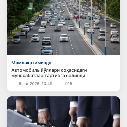
Мамлакатимизда
Автомобиль йўллари соҳасидаги
муносабатлар тартибга солинди
6 авг 2026, 10:49
915