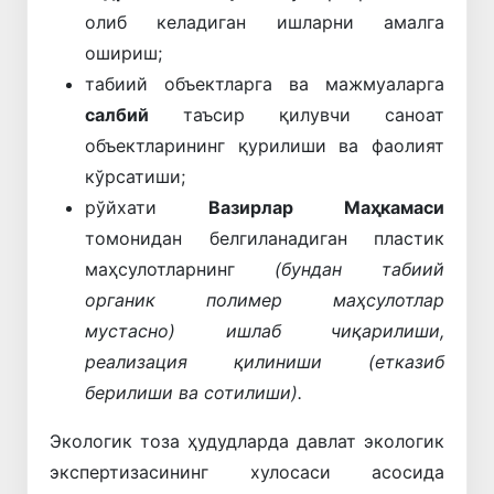
олиб келадиган ишларни амалга
ошириш;
табиий объектларга ва мажмуаларга
салбий
таъсир қилувчи саноат
объектларининг қурилиши ва фаолият
кўрсатиши;
рўйхати
Вазирлар Маҳкамаси
томонидан белгиланадиган пластик
маҳсулотларнинг
(бундан табиий
органик полимер маҳсулотлар
мустасно) ишлаб чиқарилиши,
реализация қилиниши (етказиб
берилиши ва сотилиши).
Экологик тоза ҳудудларда давлат экологик
экспертизасининг хулосаси асосида