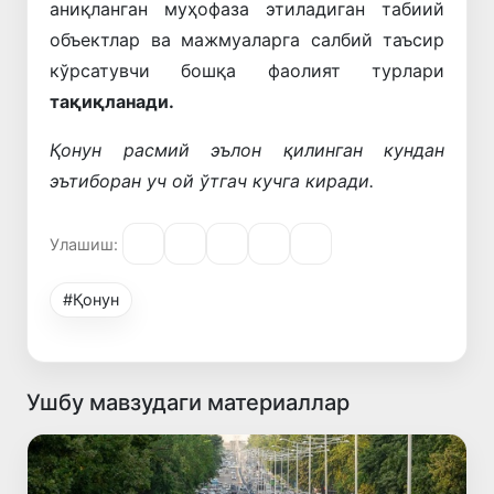
аниқланган муҳофаза этиладиган табиий
объектлар ва мажмуаларга салбий таъсир
кўрсатувчи бошқа фаолият турлари
тақиқланади.
Қонун расмий эълон қилинган кундан
эътиборан уч ой ўтгач кучга киради.
Улашиш:
#Қонун
Ушбу мавзудаги материаллар