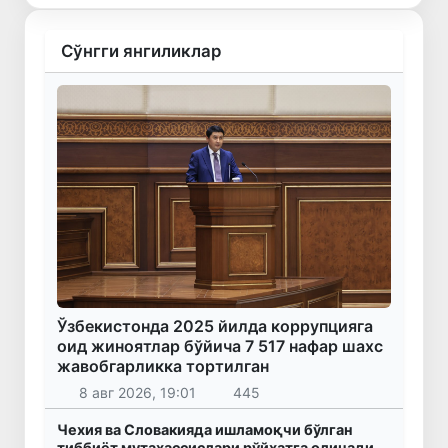
Сўнгги янгиликлар
Ўзбекистонда 2025 йилда коррупцияга
оид жиноятлар бўйича 7 517 нафар шахс
жавобгарликка тортилган
8 авг 2026, 19:01
445
Чехия ва Словакияда ишламоқчи бўлган
тиббиёт мутахассислари рўйхатга олинади