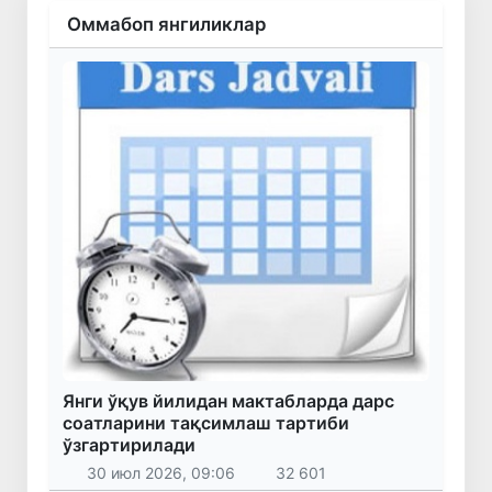
Оммабоп янгиликлар
Янги ўқув йилидан мактабларда дарс
соатларини тақсимлаш тартиби
ўзгартирилади
30 июл 2026, 09:06
32 601