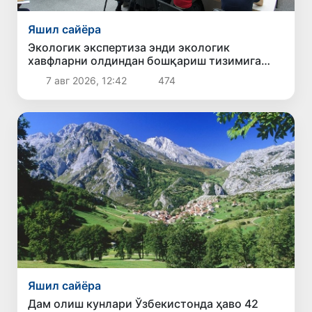
Яшил сайёра
Экологик экспертиза энди экологик
хавфларни олдиндан бошқариш тизимига
айланади
7 авг 2026, 12:42
474
Яшил сайёра
Дам олиш кунлари Ўзбекистонда ҳаво 42