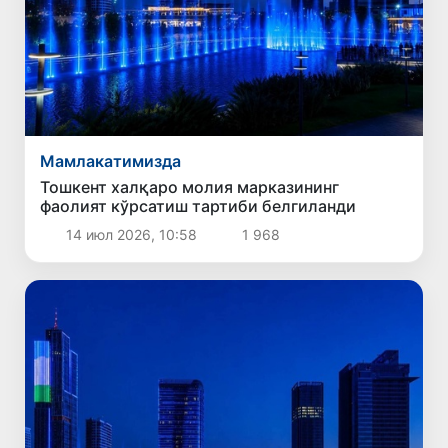
Мамлакатимизда
Тошкент халқаро молия марказининг
фаолият кўрсатиш тартиби белгиланди
14 июл 2026, 10:58
1 968