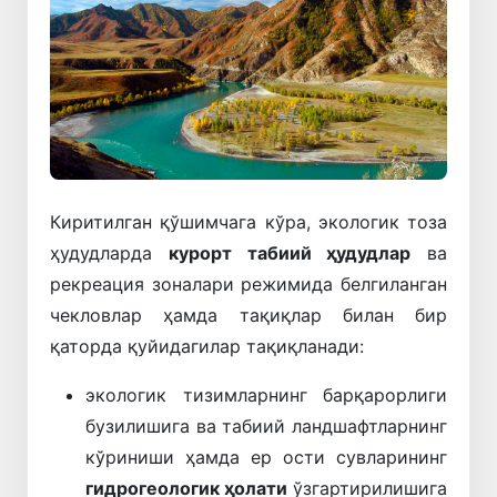
Киритилган қўшимчага кўра, экологик тоза
ҳудудларда
курорт табиий ҳудудлар
ва
рекреация зоналари режимида белгиланган
чекловлар ҳамда тақиқлар билан бир
қаторда қуйидагилар тақиқланади:
экологик тизимларнинг барқарорлиги
бузилишига ва табиий ландшафтларнинг
кўриниши ҳамда ер ости сувларининг
гидрогеологик ҳолати
ўзгартирилишига