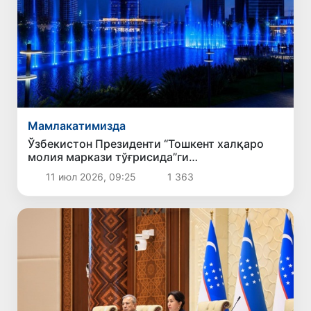
Мамлакатимизда
Ўзбекистон Президенти “Тошкент халқаро
молия маркази тўғрисида”ги
Конституциявий қонунни имзолади
11 июл 2026, 09:25
1 363