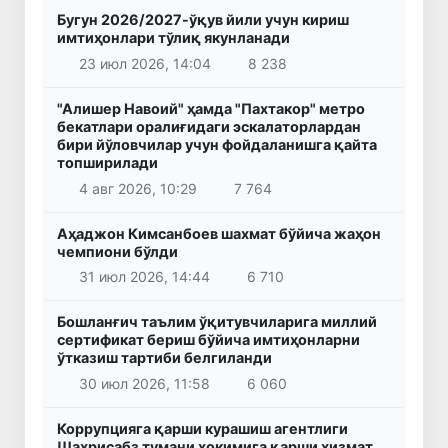
Бугун 2026/2027-ўқув йили учун кириш
имтиҳонлари тўлиқ якунланади
23 июл 2026, 14:04
8 238
"Алишер Навоий" ҳамда "Пахтакор" метро
бекатлари оралиғидаги эскалаторлардан
бири йўловчилар учун фойдаланишга қайта
топширилади
4 авг 2026, 10:29
7 764
Аҳаджон Кимсанбоев шахмат бўйича жаҳон
чемпиони бўлди
31 июл 2026, 14:44
6 710
Бошланғич таълим ўқитувчиларига миллий
сертификат бериш бўйича имтиҳонларни
ўтказиш тартиби белгиланди
30 июл 2026, 11:58
6 060
Коррупцияга қарши курашиш агентлиги
Шаҳрисабз тумани ҳокимига қарши хизмат