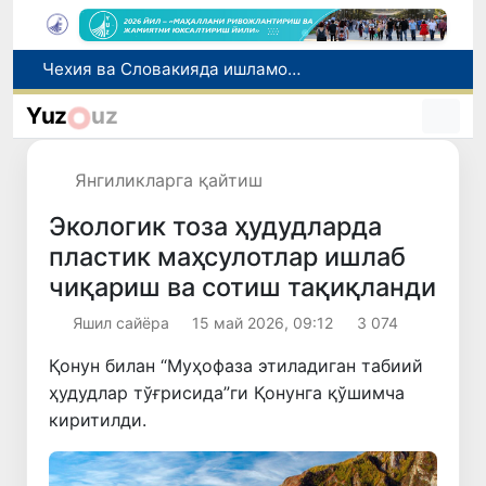
Боланинг фамилиясига отасининг исмини беришга рухсат берилади
Беҳруз Каримов фаолиятини Швейцариянинг «Лугано» клубида давом эттиради
Yuz
uz
Экстремистик ташкилотлар ва материалларнинг электрон реестри юритилади
Ўзбекистонда 2025 йилда коррупцияга оид жиноятлар бўйича 7 517 нафар шахс жавобгарликка тортилган
Янгиликларга қайтиш
Чехия ва Словакияда ишламоқчи бўлган тиббиёт мутахассислари рўйхатга олинади
Экологик тоза ҳудудларда
пластик маҳсулотлар ишлаб
чиқариш ва сотиш тақиқланди
Яшил сайёра
15 май 2026, 09:12
3 074
Қонун билан “Муҳофаза этиладиган табиий
ҳудудлар тўғрисида”ги Қонунга қўшимча
киритилди.