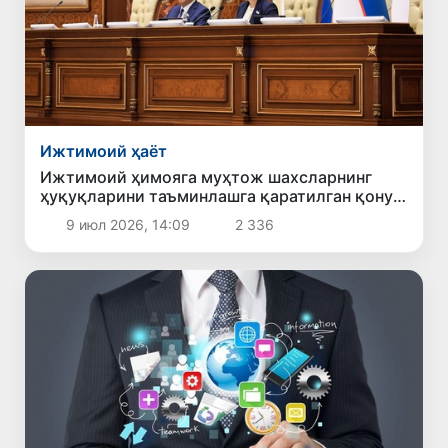
Ижтимоий ҳаёт
Ижтимоий ҳимояга муҳтож шахсларнинг
ҳуқуқларини таъминлашга қаратилган қонун
маъқулланди
9 июл 2026, 14:09
2 336