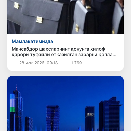
Мамлакатимизда
Мансабдор шахсларнинг қонунга хилоф
қарори туфайли етказилган зарарни қоплаш
тартиби белгиланди
28 июл 2026, 09:18
1 769