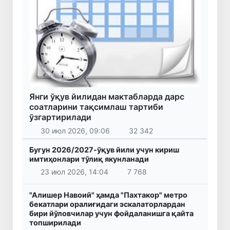
Янги ўқув йилидан мактабларда дарс
соатларини тақсимлаш тартиби
ўзгартирилади
30 июл 2026, 09:06
32 342
Бугун 2026/2027-ўқув йили учун кириш
имтиҳонлари тўлиқ якунланади
23 июл 2026, 14:04
7 768
"Алишер Навоий" ҳамда "Пахтакор" метро
бекатлари оралиғидаги эскалаторлардан
бири йўловчилар учун фойдаланишга қайта
топширилади