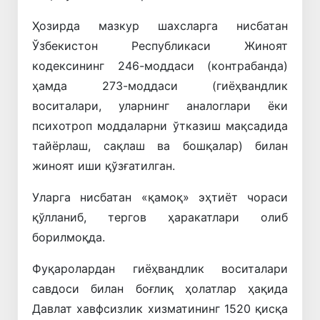
Ҳозирда
мазкур
шахсларга
нисбатан
Ўзбекистон
Республикаси
Жиноят
кодексининг
246-
моддаси
(
контрабанда
)
ҳамда
273-
моддаси
(
гиёҳвандлик
воситалари
,
уларнинг
аналоглари
ёки
психотроп
моддаларни
ўтказиш
мақсадида
тайёрлаш
,
сақлаш
ва
бошқалар
)
билан
жиноят
иши
қўзғатилган
.
Уларга
нисбатан
«
қамоқ
»
эҳтиёт
чораси
қўлланиб
,
тергов
ҳаракатлари
олиб
борилмоқда
.
Фуқаролардан
гиёҳвандлик
воситалари
савдоси
билан
боғлиқ
ҳолатлар
ҳақида
Давлат
хавфсизлик
хизматининг
1520
қисқа