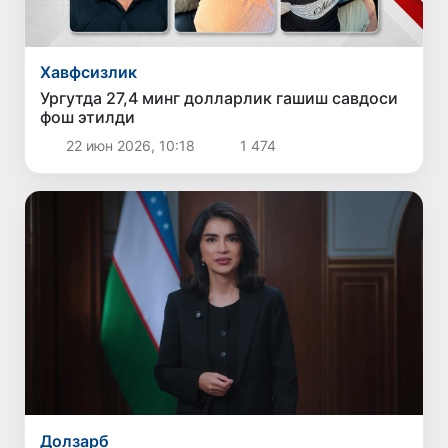
Хавфсизлик
Ургутда 27,4 минг долларлик гашиш савдоси
фош этилди
22 июн 2026, 10:18
1 474
Долзарб