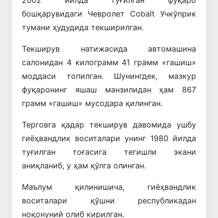
2002
йилда
туғилган
фуқаро
бошқарувидаги
Чевролет
Cobalt
Учкўприк
тумани
ҳудудида
текширилган
.
Текширув
натижасида
автомашина
салонидан
4
килограмм
41
грамм
«
гашиш
»
моддаси
топилган
.
Шунингдек
,
мазкур
фуқаронинг
яшаш
манзилидан
ҳам
867
грамм
«
гашиш
»
мусодара
қилинган
.
Терговга
қадар
текширув
давомида
ушбу
гиёҳвандлик
воситалари
унинг
1980
йилда
туғилган
тоғасига
тегишли
экани
аниқланиб
,
у
ҳам
қўлга
олинган
.
Маълум
қилинишича
,
гиёҳвандлик
воситалари
қўшни
республикадан
ноқонуний
олиб
кирилган
.