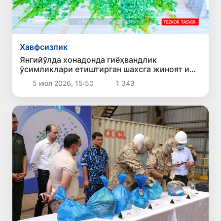
Хавфсизлик
Янгийўлда хонадонда гиёҳвандлик
ўсимликлари етиштирган шахсга жиноят иши
қўзғатилди
5 июл 2026, 15:50
1 343