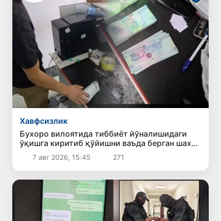
Хавфсизлик
Бухоро вилоятида тиббиёт йўналишидаги
ўқишга киритиб қўйишни ваъда берган шахс
ушланди
7 авг 2026, 15:45
271