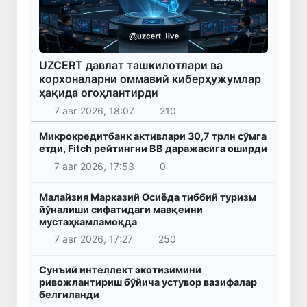
UZCERT давлат ташкилотлари ва
корхоналарни оммавий киберҳужумлар
ҳақида огоҳлантирди
7 авг 2026, 18:07
210
Микрокредитбанк активлари 30,7 трлн сўмга
етди, Fitch рейтингни BB даражасига оширди
7 авг 2026, 17:53
0
Малайзия Марказий Осиёда тиббий туризм
йўналиши сифатидаги мавқеини
мустаҳкамламоқда
7 авг 2026, 17:27
250
Сунъий интеллект экотизимини
ривожлантириш бўйича устувор вазифалар
белгиланди