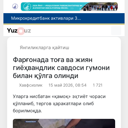
Малайзия Марказий Осиёда тиббий туризм йўналиши сифатидаги мавқеини мустаҳкамламоқда
Польшадаги элчихона кўмагида она ва бола Ватанга қайтарилди
Yuz
uz
Наманган шаҳрининг собиқ ҳокими Анвар Отаходжаевга нисбатан 11 йилга озодликдан маҳрум қилиш жазоси тайинланди
UZCERT давлат ташкилотлари ва корхоналарни оммавий киберҳужумлар ҳақида огоҳлантирди
Янгиликларга қайтиш
Микрокредитбанк активлари 30,7 трлн сўмга етди, Fitch рейтингни BB даражасига оширди
Фарғонада тоға ва жиян
гиёҳвандлик савдоси гумони
билан қўлга олинди
Хавфсизлик
15 май 2026, 08:54
1 721
Уларга нисбатан «қамоқ» эҳтиёт чораси
қўлланиб, тергов ҳаракатлари олиб
борилмоқда.