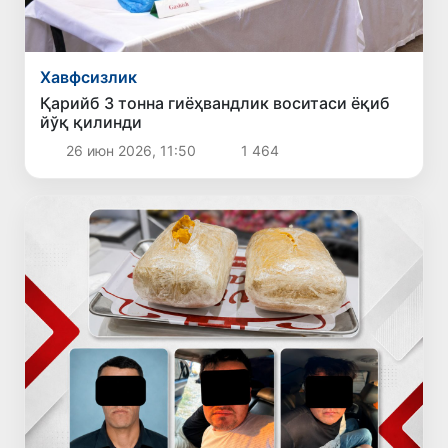
Хавфсизлик
Қарийб 3 тонна гиёҳвандлик воситаси ёқиб
йўқ қилинди
26 июн 2026, 11:50
1 464