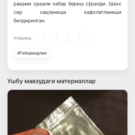
рақами
орқали
хабар
бериш
сўралди
.
Шахс
сир
сақланиши
кафолатланиши
билдирилган
.
Улашиш:
#Гиёҳвандлик
Ушбу мавзудаги материаллар