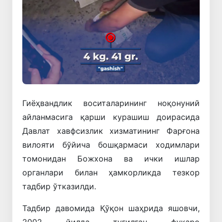
Гиёҳвандлик
воситаларининг
ноқонуний
айланмасига
қарши
курашиш
доирасида
Давлат
хавфсизлик
хизматининг
Фарғона
вилояти
бўйича
бошқармаси
ходимлари
томонидан
Божхона
ва
ички
ишлар
органлари
билан
ҳамкорликда
тезкор
тадбир
ўтказилди
.
Тадбир
давомида
Қўқон
шаҳрида
яшовчи
,