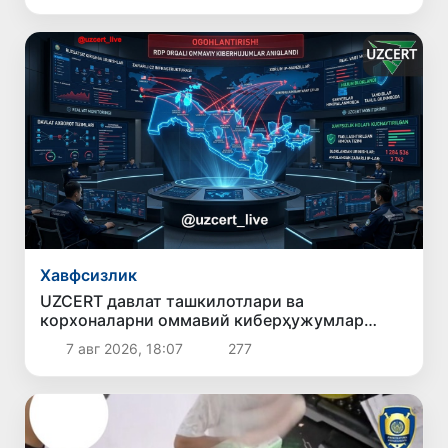
Хавфсизлик
UZCERT давлат ташкилотлари ва
корхоналарни оммавий киберҳужумлар
ҳақида огоҳлантирди
7 авг 2026, 18:07
277