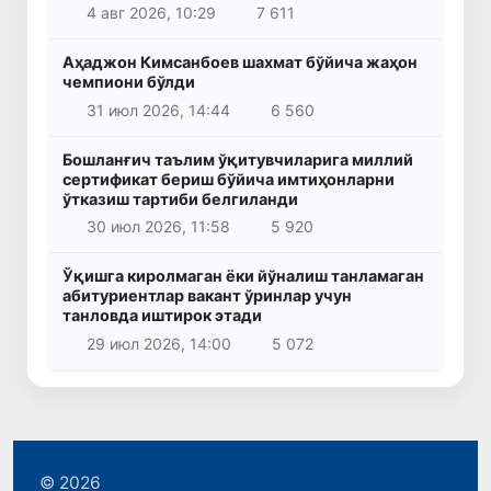
4 авг 2026, 10:29
7 611
Аҳаджон Кимсанбоев шахмат бўйича жаҳон
чемпиони бўлди
31 июл 2026, 14:44
6 560
Бошланғич таълим ўқитувчиларига миллий
сертификат бериш бўйича имтиҳонларни
ўтказиш тартиби белгиланди
30 июл 2026, 11:58
5 920
Ўқишга киролмаган ёки йўналиш танламаган
абитуриентлар вакант ўринлар учун
танловда иштирок этади
29 июл 2026, 14:00
5 072
© 2026