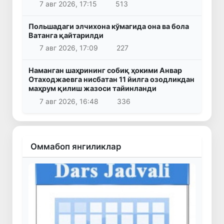
7 авг 2026, 17:15
513
Польшадаги элчихона кўмагида она ва бола
Ватанга қайтарилди
7 авг 2026, 17:09
227
Наманган шаҳрининг собиқ ҳокими Анвар
Отаходжаевга нисбатан 11 йилга озодликдан
маҳрум қилиш жазоси тайинланди
7 авг 2026, 16:48
336
Оммабоп янгиликлар