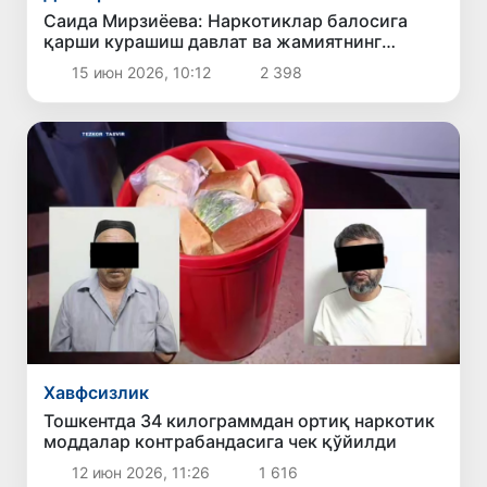
Саида Мирзиёева: Наркотиклар балосига
қарши курашиш давлат ва жамиятнинг
умумий масъулиятидир
15 июн 2026, 10:12
2 398
Хавфсизлик
Тошкентда 34 килограммдан ортиқ наркотик
моддалар контрабандасига чек қўйилди
12 июн 2026, 11:26
1 616