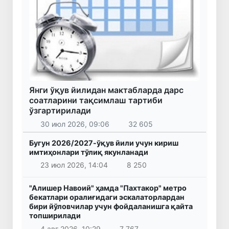
Янги ўқув йилидан мактабларда дарс
соатларини тақсимлаш тартиби
ўзгартирилади
30 июл 2026, 09:06
32 605
Бугун 2026/2027-ўқув йили учун кириш
имтиҳонлари тўлиқ якунланади
23 июл 2026, 14:04
8 250
"Алишер Навоий" ҳамда "Пахтакор" метро
бекатлари оралиғидаги эскалаторлардан
бири йўловчилар учун фойдаланишга қайта
топширилади
4 авг 2026, 10:29
7 767