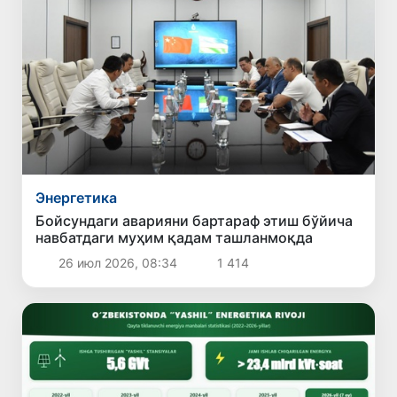
Энергетика
Бойсундаги аварияни бартараф этиш бўйича
навбатдаги муҳим қадам ташланмоқда
26 июл 2026, 08:34
1 414