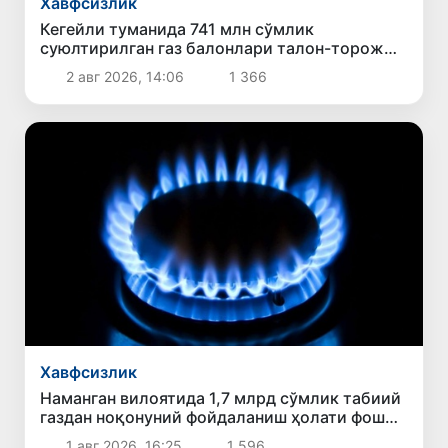
Хавфсизлик
Кегейли туманида 741 млн сўмлик
суюлтирилган газ балонлари талон-торож
қилиш ҳолати фош этилди
2 авг 2026, 14:06
1 366
Хавфсизлик
Наманган вилоятида 1,7 млрд сўмлик табиий
газдан ноқонуний фойдаланиш ҳолати фош
этилди
1 авг 2026, 16:25
1 596