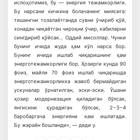
ислоҳотимиз, бу — энергия тежамкорлиги.
Бу нарсани кичкина болачанинг миясига:
тишингни тозалаётганда сувни ўчириб қўй,
хонадан чиқаётган чироқни ўчир, кабиларни
сингдириб қўйсак… Оддий мисоллар. Чунки
бунинг ичида жуда ҳам кўп нарса бор.
Бунинг ичида ишлаб чиқаришнинг ҳам
энерготежамкорлиги бор. Ҳозирги кунда 90
фоиз, майли 70 фоиз ишлаб чиқаришда
энерготежамкорликка жавоб бермайдиган
ускуналар ўрнатилган, эски-эски. Ўшани
ҳозир модернизация қиладиган бўлсак,
янгисини қурадиган бўлсак, 2−3−4
баробаргача энергияни кам ишлатади.
Бу жараён бошланди», — деди у.