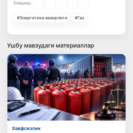
Улашиш:
#Энергетика вазирлиги
#Газ
Ушбу мавзудаги материаллар
Хавфсизлик