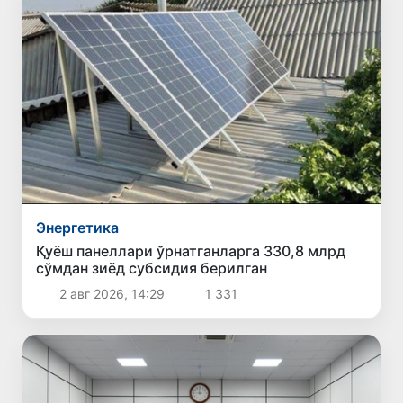
Энергетика
Қуёш панеллари ўрнатганларга 330,8 млрд
сўмдан зиёд субсидия берилган
2 авг 2026, 14:29
1 331