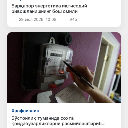
Барқарор энергетика иқтисодий
ривожланишнинг бош омили
29 июл 2026, 10:08
945
Хавфсизлик
Бўстонлиқ туманида сохта
қоидабузарликларни расмийлаштириб