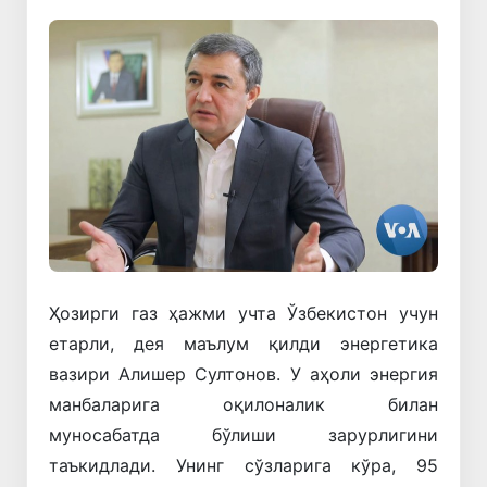
Ҳозирги газ ҳажми учта Ўзбекистон учун
етарли, дея маълум қилди энергетика
вазири Алишер Султонов. У аҳоли энергия
манбаларига оқилоналик билан
муносабатда бўлиши зарурлигини
таъкидлади. Унинг сўзларига кўра, 95