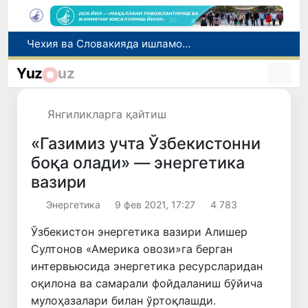
Боланинг фамилиясига отасининг исмини беришга рухсат берилади
Беҳруз Каримов фаолиятини Швейцариянинг «Лугано» клубида давом эттиради
Yuz
uz
Экстремистик ташкилотлар ва материалларнинг электрон реестри юритилади
Ўзбекистонда 2025 йилда коррупцияга оид жиноятлар бўйича 7 517 нафар шахс жавобгарликка тортилган
Янгиликларга қайтиш
Чехия ва Словакияда ишламоқчи бўлган тиббиёт мутахассислари рўйхатга олинади
«Газимиз учта Ўзбекистонни
боқа олади» — энергетика
вазири
Энергетика
9 фев 2021, 17:27
4 783
Ўзбекистон энергетика вазири Алишер
Султонов «Америка овози»га берган
интервьюсида энергетика ресурсларидан
оқилона ва самарали фойдаланиш бўйича
мулоҳазалари билан ўртоқлашди.