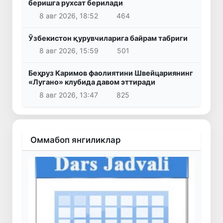
беришга рухсат берилади
8 авг 2026, 18:52
464
Ўзбекистон қурувчиларига байрам табриги
8 авг 2026, 15:59
501
Беҳруз Каримов фаолиятини Швейцариянинг
«Лугано» клубида давом эттиради
8 авг 2026, 13:47
825
Оммабоп янгиликлар