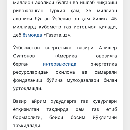
миллион аҳолиси бўлган ва ишлаб чиқариш
ривожланган Туркия ҳам, 35 миллион
аҳолиси бўлган Ўзбекистон ҳам йилига 45
миллиард кубометр газ истеъмол қилади,
деб
ёзмоқда
«Газета.uz».
Ўзбекистон энергетика вазири Алишер
Султонов «Америка овози»га
берган
интервьюсида
энергетика
ресурсларидан оқилона ва самарали
фойдаланиш бўйича мулоҳазалари билан
ўртоқлашди.
Вазир айрим ҳудудларга газ қувурлари
ётқизилган тақдирда ҳам газ етиб
бормаслиги, боиси босим йўқлигини
таъкидлади.