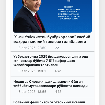
“Янги Ўзбекистон бунёдкорлари” касбий
маҳорат миллий танлови ғолибларига
8 авг 2026, 22:50
22
Ўзбекистонда 2025 йилда коррупцияга оид
жиноятлар бўйича 7 517 нафар шахс
жавобгарликка тортилган
8 авг 2026, 19:01
462
Чехия ва Словакияда ишламоқчи бўлган
тиббиёт мутахассислари рўйхатга олинади
8 авг 2026, 18:55
442
Боланинг фамилиясига отасининг исмини