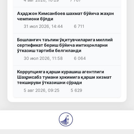
Аҳаджон Кимсанбоев шахмат бўйича жаҳон
чемпиони бўлди
31 июл 2026, 14:44
6 711
Бошланғич таълим ўқитувчиларига миллий
сертификат бериш бўйича имтиҳонларни
ўтказиш тартиби белгиланди
30 июл 2026, 11:58
6 064
Коррупцияга қарши курашиш агентлиги
Шаҳрисабз тумани ҳокимига қарши хизмат
текшируви ўтказишни сўради
5 авг 2026, 09:25
5 629
© 2026