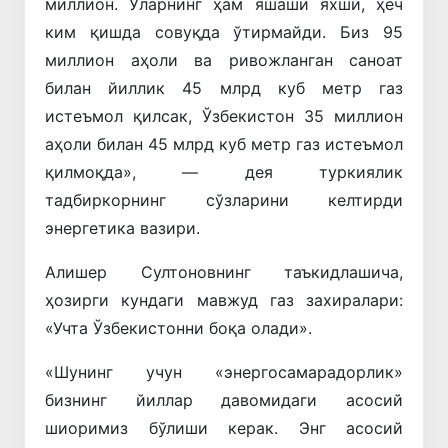
миллион. Уларнинг ҳам яшаши яхши, ҳеч
ким қишда совуқда ўтирмайди. Биз 95
миллион аҳоли ва ривожланган саноат
билан йиллик 45 млрд куб метр газ
истеъмол қилсак, Ўзбекистон 35 миллион
аҳоли билан 45 млрд куб метр газ истеъмол
қилмоқда», — дея туркиялик
тадбиркорнинг сўзларини келтирди
энергетика вазири.
Алишер Султоновнинг таъкидлашича,
ҳозирги кундаги мавжуд газ захиралари:
«Учта Ўзбекистонни боқа олади».
«Шунинг учун «энергосамарадорлик»
бизнинг йиллар давомидаги асосий
шиоримиз бўлиши керак. Энг асосий