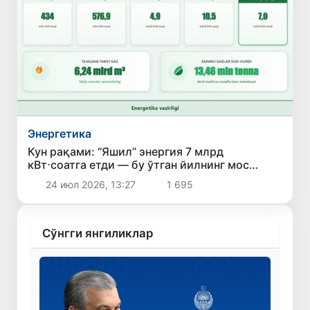
Энергетика
Кун рақами: “Яшил” энергия 7 млрд
кВт⋅соатга етди — бу ўтган йилнинг мос
давридагидан 23%га кўп
24 июл 2026, 13:27
1 695
Сўнгги янгиликлар