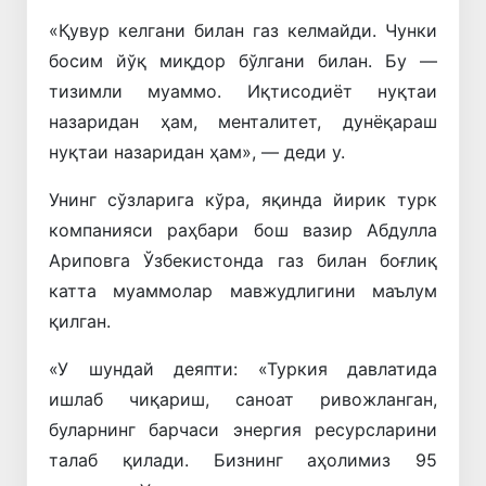
«Қувур келгани билан газ келмайди. Чунки
босим йўқ миқдор бўлгани билан. Бу —
тизимли муаммо. Иқтисодиёт нуқтаи
назаридан ҳам, менталитет, дунёқараш
нуқтаи назаридан ҳам», — деди у.
Унинг сўзларига кўра, яқинда йирик турк
компанияси раҳбари бош вазир Абдулла
Ариповга Ўзбекистонда газ билан боғлиқ
катта муаммолар мавжудлигини маълум
қилган.
«У шундай деяпти: «Туркия давлатида
ишлаб чиқариш, саноат ривожланган,
буларнинг барчаси энергия ресурсларини
талаб қилади. Бизнинг аҳолимиз 95