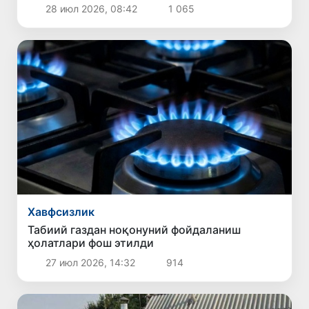
келган газчи фош этилди
28 июл 2026, 08:42
1 065
Хавфсизлик
Табиий газдан ноқонуний фойдаланиш
ҳолатлари фош этилди
27 июл 2026, 14:32
914