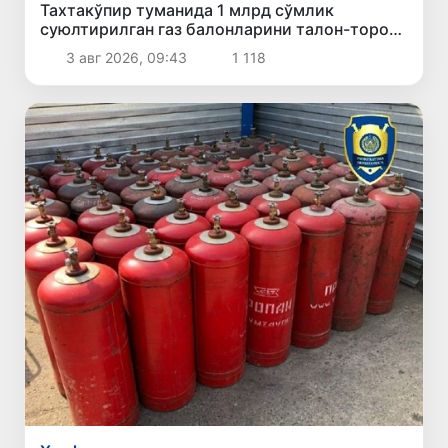
Тахтакўпир туманида 1 млрд сўмлик
суюлтирилган газ балонларини талон-торож
қилиш ҳолати фош этилди
3 авг 2026, 09:43
1 118