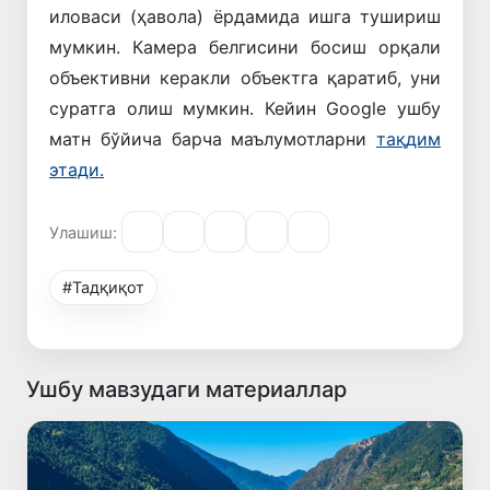
иловаси (ҳавола) ёрдамида ишга тушириш
мумкин. Камера белгисини босиш орқали
объективни керакли объектга қаратиб, уни
суратга олиш мумкин. Кейин Google ушбу
матн бўйича барча маълумотларни
тақдим
этади.
Улашиш:
#Тадқиқот
Ушбу мавзудаги материаллар