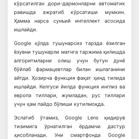
кўрсатилган дори-дармонларни автоматик
равишда ажратиб кўрсатиши мумкин.
Ҳамма нарса сунъий интеллект асосида
ишлайди.
Google қўлда тушунарсиз тарзда ёзилган
ёзувни тушунарли матнга таржима қилишда
алгоритмларни олиш учун бутун дунё
бўйлаб фармацевтлар билан ишлаганини
айтди. Ҳозирча функция фақат ҳинд тилида
ишлайди. Келгуси йилда функция инглиз ва
европа тиллари, жумладан, рус тиллари
учун ҳам пайдо бўлиши кутилмоқда.
Эслатиб ўтамиз, Google Lens қидирув
тизимига ўрнатилган ёрдамчи дастур
ҳисобланади. Уни смартфонда Google