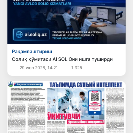
Рақамлаштириш
Солиқ қўмитаси AI SOLIQни ишга туширди
29 июл 2026, 14:21
1 325