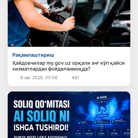
Рақамлаштириш
Ҳайдовчилар my.gov.uz орқали энг кўп қайси
хизматлардан фойдаланмоқда?
8 авг 2026, 05:56
491