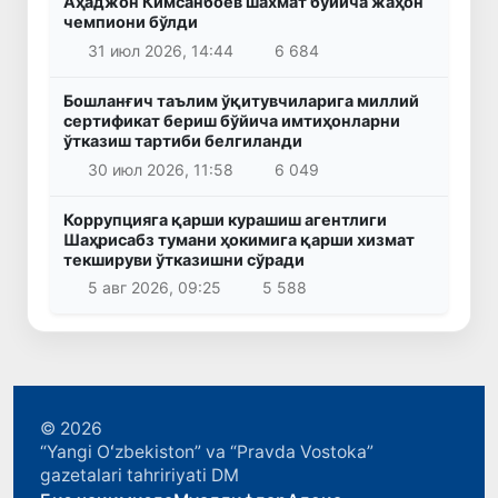
Аҳаджон Кимсанбоев шахмат бўйича жаҳон
чемпиони бўлди
31 июл 2026, 14:44
6 684
Бошланғич таълим ўқитувчиларига миллий
сертификат бериш бўйича имтиҳонларни
ўтказиш тартиби белгиланди
30 июл 2026, 11:58
6 049
Коррупцияга қарши курашиш агентлиги
Шаҳрисабз тумани ҳокимига қарши хизмат
текшируви ўтказишни сўради
5 авг 2026, 09:25
5 588
© 2026
“Yangi Oʻzbekiston” va “Pravda Vostoka”
gazetalari tahririyati DM