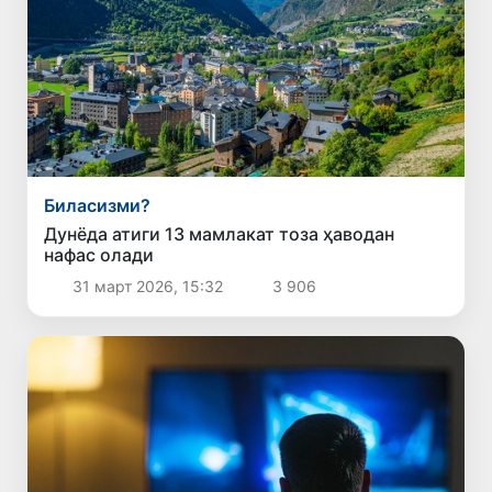
Биласизми?
Дунёда атиги 13 мамлакат тоза ҳаводан
нафас олади
31 март 2026, 15:32
3 906