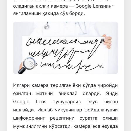
оладиган ақлли камера — Google Lensнинг
янгиланиши ҳақида сўз борди.
Илгари камера терилган ёки қўлда чиройди
ёзилган матнни аниқлай оларди. Энди
Google Lens тушунарсиз ёзув билан
ишлайди. Ишлаб чиқувчилар фойдаланувчи
шифокорнинг рецептини суратга олиши
мумкинлигини кўрсатди, камера эса ёзувда