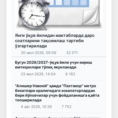
Янги ўқув йилидан мактабларда дарс
соатларини тақсимлаш тартиби
ўзгартирилади
30 июл 2026, 09:06
32 571
Бугун 2026/2027-ўқув йили учун кириш
имтиҳонлари тўлиқ якунланади
23 июл 2026, 14:04
8 182
"Алишер Навоий" ҳамда "Пахтакор" метро
бекатлари оралиғидаги эскалаторлардан
бири йўловчилар учун фойдаланишга қайта
топширилади
4 авг 2026, 10:29
7 752