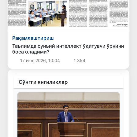
Рақамлаштириш
Таълимда сунъий интеллект ўқитувчи ўрнини
боса оладими?
17 июл 2026, 10:04
1 354
Сўнгги янгиликлар