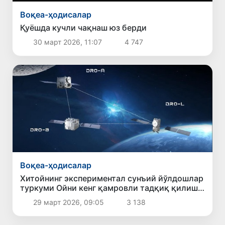
Воқеа-ҳодисалар
Қуёшда кучли чақнаш юз берди
30 март 2026, 11:07
4 747
Воқеа-ҳодисалар
Хитойнинг экспериментал сунъий йўлдошлар
туркуми Ойни кенг қамровли тадқиқ қилиш
учун йўл очади
29 март 2026, 09:05
3 138