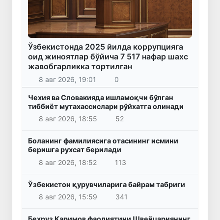
Ўзбекистонда 2025 йилда коррупцияга
оид жиноятлар бўйича 7 517 нафар шахс
жавобгарликка тортилган
8 авг 2026, 19:01
0
Чехия ва Словакияда ишламоқчи бўлган
тиббиёт мутахассислари рўйхатга олинади
8 авг 2026, 18:55
52
Боланинг фамилиясига отасининг исмини
беришга рухсат берилади
8 авг 2026, 18:52
113
Ўзбекистон қурувчиларига байрам табриги
8 авг 2026, 15:59
341
Беҳруз Каримов фаолиятини Швейцариянинг