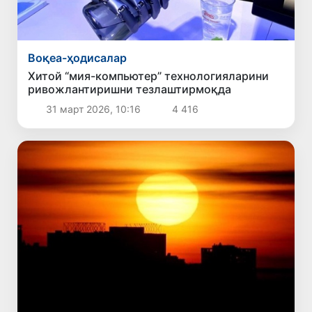
Воқеа-ҳодисалар
Хитой “мия-компьютер” технологияларини
ривожлантиришни тезлаштирмоқда
31 март 2026, 10:16
4 416