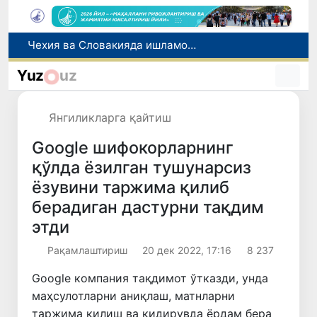
Боланинг фамилиясига отасининг исмини беришга рухсат берилади
Беҳруз Каримов фаолиятини Швейцариянинг «Лугано» клубида давом эттиради
Yuz
uz
Экстремистик ташкилотлар ва материалларнинг электрон реестри юритилади
Ўзбекистонда 2025 йилда коррупцияга оид жиноятлар бўйича 7 517 нафар шахс жавобгарликка тортилган
Янгиликларга қайтиш
Чехия ва Словакияда ишламоқчи бўлган тиббиёт мутахассислари рўйхатга олинади
Google шифокорларнинг
қўлда ёзилган тушунарсиз
ёзувини таржима қилиб
берадиган дастурни тақдим
этди
Рақамлаштириш
20 дек 2022, 17:16
8 237
Google компания тақдимот ўтказди, унда
маҳсулотларни аниқлаш, матнларни
таржима қилиш ва қидирувда ёрдам бера