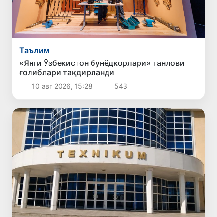
Таълим
«Янги Ўзбекистон бунёдкорлари» танлови
ғолиблари тақдирланди
10 авг 2026, 15:28
543