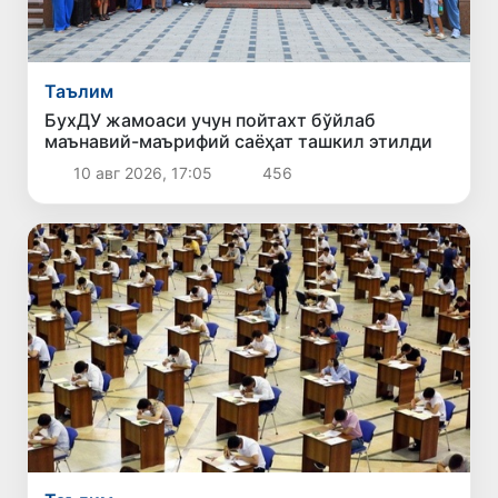
Таълим
БухДУ жамоаси учун пойтахт бўйлаб
маънавий-маърифий саёҳат ташкил этилди
10 авг 2026, 17:05
456