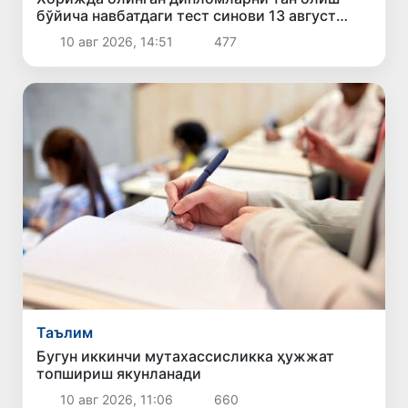
бўйича навбатдаги тест синови 13 август
куни ўтказилади
10 авг 2026, 14:51
477
Таълим
Бугун иккинчи мутахассисликка ҳужжат
топшириш якунланади
10 авг 2026, 11:06
660