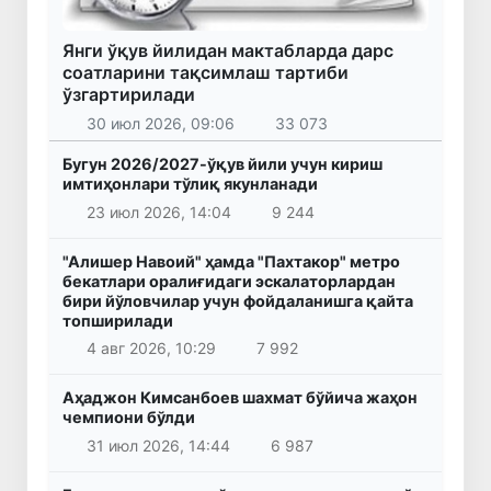
Янги ўқув йилидан мактабларда дарс
соатларини тақсимлаш тартиби
ўзгартирилади
30 июл 2026, 09:06
33 073
Бугун 2026/2027-ўқув йили учун кириш
имтиҳонлари тўлиқ якунланади
23 июл 2026, 14:04
9 244
"Алишер Навоий" ҳамда "Пахтакор" метро
бекатлари оралиғидаги эскалаторлардан
бири йўловчилар учун фойдаланишга қайта
топширилади
4 авг 2026, 10:29
7 992
Аҳаджон Кимсанбоев шахмат бўйича жаҳон
чемпиони бўлди
31 июл 2026, 14:44
6 987