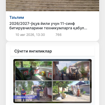
Таълим
2026/2027-ўқув йили учун 11-синф
битирувчиларини техникумларга қабул
қилиш бошланди
10 авг 2026, 13:30
766
Сўнгги янгиликлар