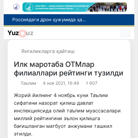
Хитой — Қирғизистон — Ўзбекистон темир йўли: Ўзбекистон учун янги имкониятлар эшиги очилмоқда
Тошкентда 70 минг доллар товламачилик қилган шахс қўлга олинди
Yuz
uz
Хивадаги “Қовун сайли” фестивали жаҳон рекорди билан якунланди
«Долзарб 40 кунлик»: ҳар куни 20 минг тоннагача чиқинди олиб чиқилмоқда
Янгиликларга қайтиш
Россиядаги дрон ҳужумида ҳалок бўлган ўзбекистонликлар сони 8 нафар — ФВВ
Илк маротаба ОТМлар
филиаллари рейтинги тузилди
Таълим
4 ноя 2021, 16:49
1 907
Жорий йилнинг 4 ноябрь куни Таълим
сифатини назорат қилиш давлат
инспекциясида олий таълим муассасалари
миллий рейтингини эълон қилишга
бағишланган матбуот анжумани ташкил
этилди.