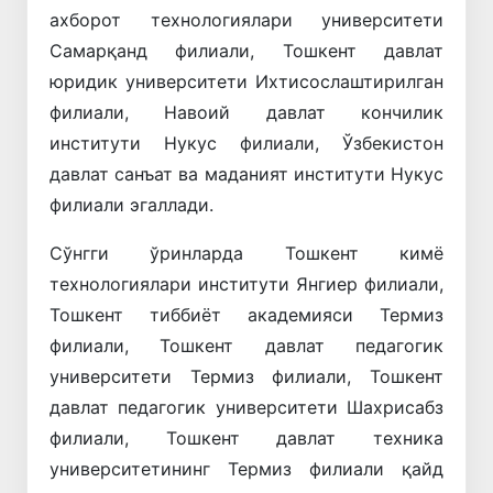
ахборот технологиялари университети
Самарқанд филиали, Тошкент давлат
юридик университети Ихтисослаштирилган
филиали, Навоий давлат кончилик
институти Нукус филиали, Ўзбекистон
давлат санъат ва маданият институти Нукус
филиали эгаллади.
Сўнгги ўринларда Тошкент кимё
технологиялари институти Янгиер филиали,
Тошкент тиббиёт академияси Термиз
филиали, Тошкент давлат педагогик
университети Термиз филиали, Тошкент
давлат педагогик университети Шахрисабз
филиали, Тошкент давлат техника
университетининг Термиз филиали қайд