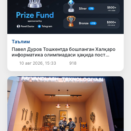
Таълим
Павел Дуров Тошкентда бошланган Халқаро
информатика олимпиадаси ҳақида пост
қолдирди
10 авг 2026, 15:33
918