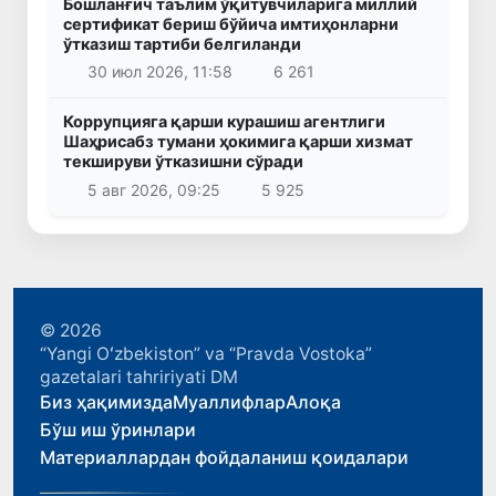
Бошланғич таълим ўқитувчиларига миллий
сертификат бериш бўйича имтиҳонларни
ўтказиш тартиби белгиланди
30 июл 2026, 11:58
6 261
Коррупцияга қарши курашиш агентлиги
Шаҳрисабз тумани ҳокимига қарши хизмат
текшируви ўтказишни сўради
5 авг 2026, 09:25
5 925
© 2026
“Yangi Oʻzbekiston” va “Pravda Vostoka”
gazetalari tahririyati DM
Биз ҳақимизда
Муаллифлар
Алоқа
Бўш иш ўринлари
Материаллардан фойдаланиш қоидалари