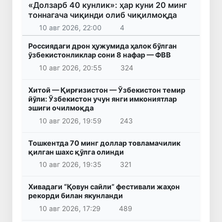
«Долзарб 40 кунлик»: ҳар куни 20 минг
тоннагача чиқинди олиб чиқилмоқда
10 авг 2026, 22:00
4
Россиядаги дрон ҳужумида ҳалок бўлган
ўзбекистонликлар сони 8 нафар — ФВВ
10 авг 2026, 20:55
324
Хитой — Қирғизистон — Ўзбекистон темир
йўли: Ўзбекистон учун янги имкониятлар
эшиги очилмоқда
10 авг 2026, 19:59
243
Тошкентда 70 минг доллар товламачилик
қилган шахс қўлга олинди
10 авг 2026, 19:35
321
Хивадаги “Қовун сайли” фестивали жаҳон
рекорди билан якунланди
10 авг 2026, 17:29
489