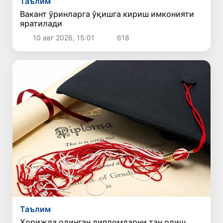
Таълим
Вакант ўринларга ўқишга кириш имконияти
яратилади
10 авг 2026, 15:01
618
Таълим
Хорижда олинган дипломларни тан олиш