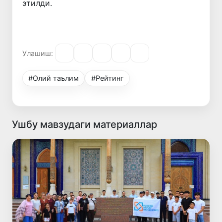
этилди.
Улашиш:
#Олий таълим
#Рейтинг
Ушбу мавзудаги материаллар