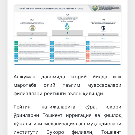
Анжуман давомида жорий йилда илк
маротаба олий таълим муассасалари
филиаллари рейтинги эълон қилинди.
Рейтинг натижаларига кўра, юқори
ўринларни Тошкент ирригация ва қишлоқ
хўжалигини механизациялаш муҳандислари
институти Бухоро филиали, Тошкент