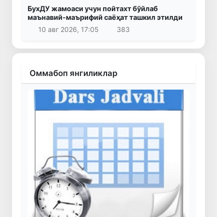
БухДУ жамоаси учун пойтахт бўйлаб
маънавий-маърифий саёҳат ташкил этилди
10 авг 2026, 17:05
383
Оммабоп янгиликлар