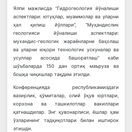
Ялпи мажлисда “Гидрогеология йўналиши
аспектлари: ютуқлар, муаммолар ва уларни
ҳал қилиш йўллари”, “Муҳандислик
геологияси йўналиши аспектлари:
мухандис-геологик жараёнларни баҳолаш
ва уларни юқори технологик ускуналар ва
усуллар асосида башоратлаш” каби
шўъбаларда 150 дан ортиқ маъруза ва
бошқа чиқишлар тақдим этилди.
Конференцияда республикамиздаги
вазирлик, қўмиталар, олий ўқув юртлари,
корхона ва ташкилотлар вакиллари
қатнашдилар. Энг қувонарлиси, ёшлар ҳам
ўзларининг тадқиқотлари билан иштирок
этишди.