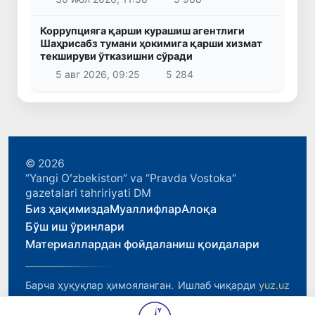
Коррупцияга қарши курашиш агентлиги
Шаҳрисабз тумани ҳокимига қарши хизмат
текшируви ўтказишни сўради
5 авг 2026, 09:25
5 284
© 2026
“Yangi Oʻzbekiston” va “Pravda Vostoka”
gazetalari tahririyati DM
Биз ҳақимизда
Муаллифлар
Алоқа
Бўш иш ўринлари
Материаллардан фойдаланиш қоидалари
Барча ҳуқуқлар ҳимояланган.
Ишлаб чиқарди
yuz.uz