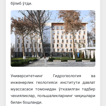
бўлиб ўтди.
Университетнинг Гидрогеология ва
инженерлик геологияси институти давлат
муассасаси томонидан ўтказилган тадбир
чехияликлар, польшаликларнинг чиқишлари
билан бошланди.