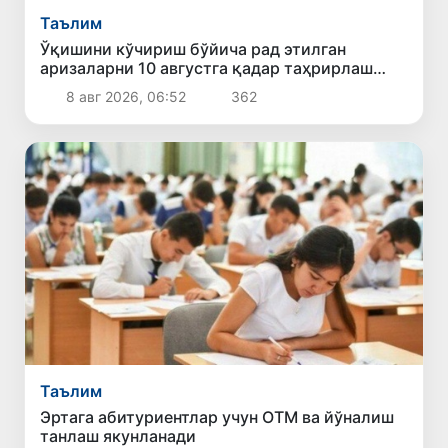
Таълим
Ўқишини кўчириш бўйича рад этилган
аризаларни 10 августга қадар таҳрирлаш
мумкин
8 авг 2026, 06:52
362
Таълим
Эртага абитуриентлар учун ОТМ ва йўналиш
танлаш якунланади