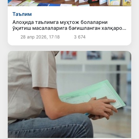
Таълим
Алоҳида таълимга муҳтож болаларни
ўқитиш масалаларига бағишланган халқаро
конференция
28 апр 2026, 17:18
3 674