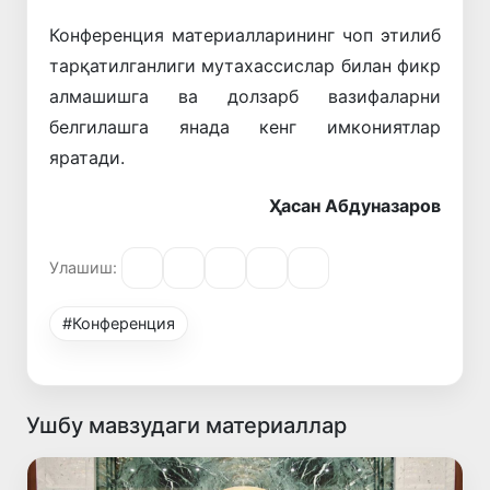
Конференция материалларининг чоп этилиб
тарқатилганлиги мутахассислар билан фикр
алмашишга ва долзарб вазифаларни
белгилашга янада кенг имкониятлар
яратади.
Ҳасан Абдуназаров
Улашиш:
#Конференция
Ушбу мавзудаги материаллар