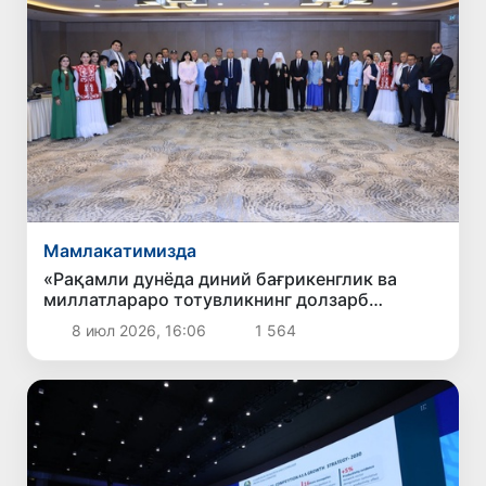
Мамлакатимизда
«Рақамли дунёда диний бағрикенглик ва
миллатлараро тотувликнинг долзарб
масалалари» мавзусидаги халқаро илмий-
8 июл 2026, 16:06
1 564
амалий конференция бўлиб ўтди