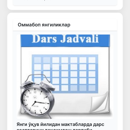
Оммабоп янгиликлар
Янги ўқув йилидан мактабларда дарс