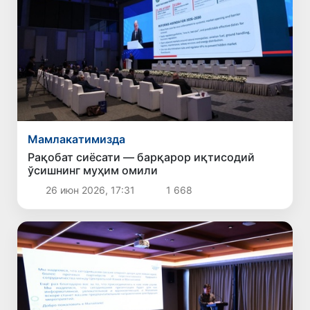
Мамлакатимизда
Рақобат сиёсати — барқарор иқтисодий
ўсишнинг муҳим омили
26 июн 2026, 17:31
1 668