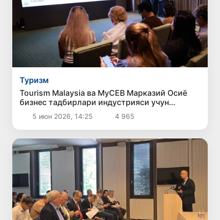
Туризм
Tourism Malaysia ва MyCEB Марказий Осиё
бизнес тадбирлари индустрияси учун
Малайзия имкониятларини илк бор тақдим
5 июн 2026, 14:25
4 965
этди