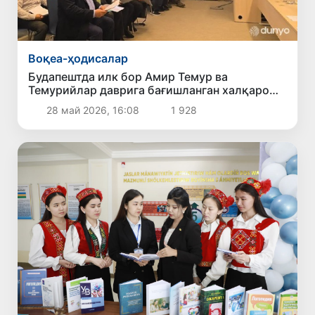
Воқеа-ҳодисалар
Будапештда илк бор Амир Темур ва
Темурийлар даврига бағишланган халқаро
илмий конференция бўлиб ўтди
28 май 2026, 16:08
1 928