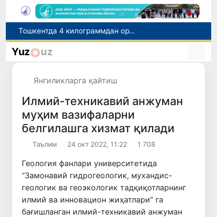
Ўқишини кўчириш бўйича рад этилган аризаларни 10 августга қадар таҳрирлаш мумкин
I ва II гуруҳ ногиронлиги бўлган фуқароларга пенсия проактив тарзда тайинланади
Yuz
uz
Бозорга чиқариладиган барча маҳсулотлар хавфсиз бўлиши шарт
FOTON ва MKBANK стратегик ҳамкорлик ва бўлиб тўлаш шартлари!
Янгиликларга қайтиш
Тошкентда 4 килограммдан ортиқ гиёҳвандлик воситаларининг «закладка» усулида тарқатилишига чек қўйилди
Илмий-техникавий анжуман
муҳим вазифаларни
белгилашга хизмат қилади
Таълим
24 окт 2022, 11:22
1 708
Геология фанлари университетида
“Замонавий гидрогеологик, мухандис-
геологик ва геоэкологик тадқиқотларнинг
илмий ва инновацион жиҳатлари” га
бағишланган илмий-техникавий анжуман