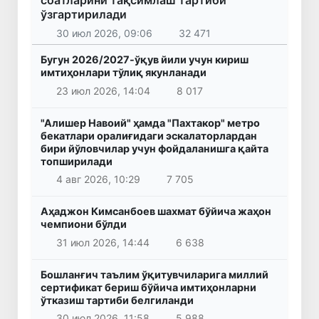
соатларини тақсимлаш тартиби
ўзгартирилади
30 июл 2026, 09:06
32 471
Бугун 2026/2027-ўқув йили учун кириш
имтиҳонлари тўлиқ якунланади
23 июл 2026, 14:04
8 017
"Алишер Навоий" ҳамда "Пахтакор" метро
бекатлари оралиғидаги эскалаторлардан
бири йўловчилар учун фойдаланишга қайта
топширилади
4 авг 2026, 10:29
7 705
Аҳаджон Кимсанбоев шахмат бўйича жаҳон
чемпиони бўлди
31 июл 2026, 14:44
6 638
Бошланғич таълим ўқитувчиларига миллий
сертификат бериш бўйича имтиҳонларни
ўтказиш тартиби белгиланди
30 июл 2026, 11:58
5 988