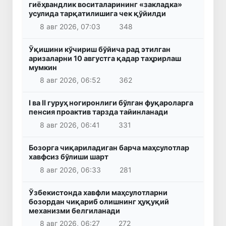
гиёҳвандлик воситаларининг «закладка»
усулида тарқатилишига чек қўйилди
8 авг 2026, 07:03
348
Ўқишини кўчириш бўйича рад этилган
аризаларни 10 августга қадар таҳрирлаш
мумкин
8 авг 2026, 06:52
362
I ва II гуруҳ ногиронлиги бўлган фуқароларга
пенсия проактив тарзда тайинланади
8 авг 2026, 06:41
331
Бозорга чиқариладиган барча маҳсулотлар
хавфсиз бўлиши шарт
8 авг 2026, 06:33
281
Ўзбекистонда хавфли маҳсулотларни
бозордан чиқариб олишнинг ҳуқуқий
механизми белгиланади
8 авг 2026, 06:27
272