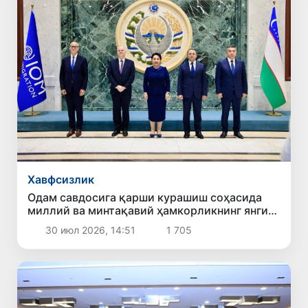
Хавфсизлик
Одам савдосига қарши курашиш соҳасида
миллий ва минтақавий ҳамкорликнинг янги
устувор йўналишлари белгилаб олинди
30 июл 2026, 14:51
1 705