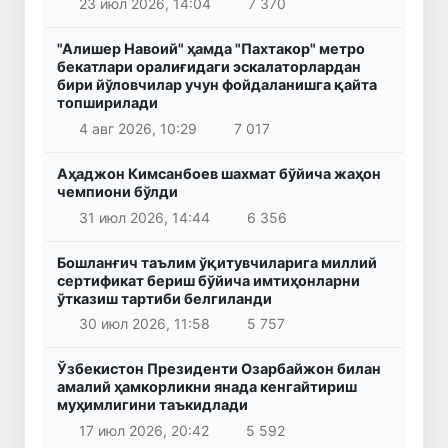
23 июл 2026, 14:04
7 370
"Алишер Навоий" ҳамда "Пахтакор" метро
бекатлари оралиғидаги эскалаторлардан
бири йўловчилар учун фойдаланишга қайта
топширилади
4 авг 2026, 10:29
7 017
Аҳаджон Кимсанбоев шахмат бўйича жаҳон
чемпиони бўлди
31 июл 2026, 14:44
6 356
Бошланғич таълим ўқитувчиларига миллий
сертификат бериш бўйича имтиҳонларни
ўтказиш тартиби белгиланди
30 июл 2026, 11:58
5 757
Ўзбекистон Президенти Озарбайжон билан
амалий ҳамкорликни янада кенгайтириш
муҳимлигини таъкидлади
17 июл 2026, 20:42
5 592