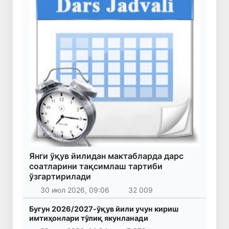
Янги ўқув йилидан мактабларда дарс
соатларини тақсимлаш тартиби
ўзгартирилади
30 июл 2026, 09:06
32 009
Бугун 2026/2027-ўқув йили учун кириш
имтиҳонлари тўлиқ якунланади