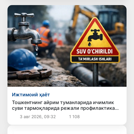
Ижтимоий ҳаёт
Тошкентнинг айрим туманларида ичимлик
суви тармоқларида режали профилактика
ишлари олиб борилади
3 авг 2026, 09:32
1 108