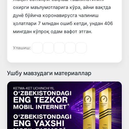
охирги маълумотларига кўра, айни вақтда
дунё бўйича коронавирусга чалиниш
ҳолатлари 7 млндан ошиб кетди, ундан 406
мингдан кўпроқ одам вафот этган.
Улашиш:
Ушбу мавзудаги материаллар