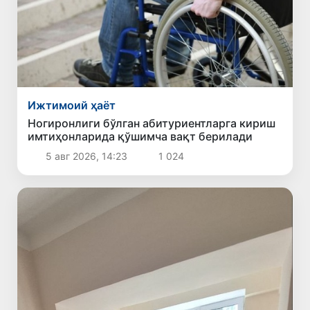
Ижтимоий ҳаёт
Ногиронлиги бўлган абитуриентларга кириш
имтиҳонларида қўшимча вақт берилади
5 авг 2026, 14:23
1 024