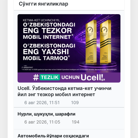
Сўнгги янгиликлар
Ucell. Ўзбекистонда кетма-кет учинчи
йил энг тезкор мобил интернет
6 авг 2026, 11:51
109
Нурли, шукуҳли, шарафли
6 авг 2026, 11:05
194
Автомобиль йўлари соҳасидаги