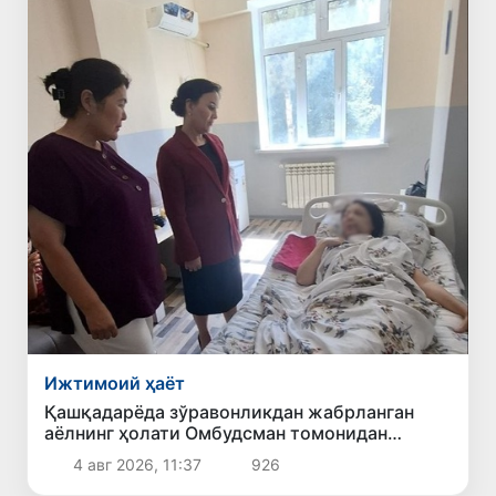
Ижтимоий ҳаёт
Қашқадарёда зўравонликдан жабрланган
аёлнинг ҳолати Омбудсман томонидан
ўрганилди
4 авг 2026, 11:37
926