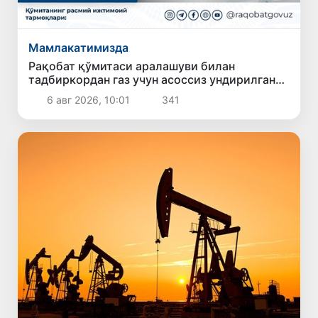
Мамлакатимизда
Рақобат қўмитаси аралашуви билан
тадбиркордан газ учун асоссиз ундирилган
тўлов қайтарилиши таъминланди
6 авг 2026, 10:01
341