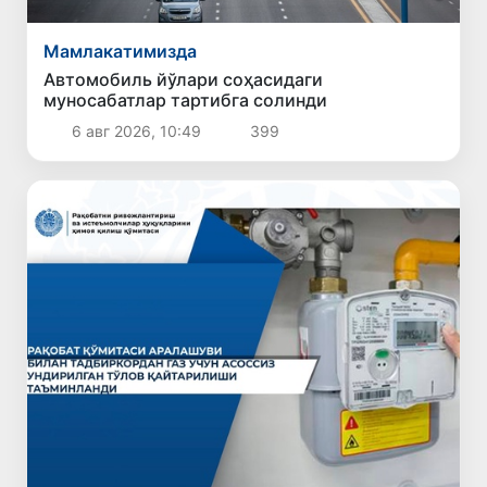
Мамлакатимизда
Автомобиль йўлари соҳасидаги
муносабатлар тартибга солинди
6 авг 2026, 10:49
399