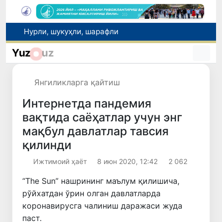
Нурли, шукуҳли, шарафли
Автомобиль йўлари соҳасидаги муносабатлар тартибга солинди
Рақобат қўмитаси аралашуви билан тадбиркордан газ учун асоссиз ундирилган тўлов қайтарилиши таъминланди
Yuz
uz
Brent нефтининг нархи 13 июлдан бери илк бор 1 баррель учун 79 доллардан пастлади
Ucell. Ўзбекистонда кетма-кет учинчи йил энг тезкор мобил интернет
Янгиликларга қайтиш
Интернетда пандемия
вақтида саёҳатлар учун энг
мақбул давлатлар тавсия
қилинди
Ижтимоий ҳаёт
8 июн 2020, 12:42
2 062
“The Sun” нашрининг маълум қилишича,
рўйхатдан ўрин олган давлатларда
коронавирусга чалиниш даражаси жуда
паст.