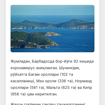
Жумладан, Барбадосда бор-йўғи 92 кишида
коронавирус аниқланган. Шунингдек,
рўйхатга Багам ороллари (102 та
касалланиш), Мэн ороли (336 та), Норманд
ороллари (561 та), Мальта (625 та) ва Кипр
(958 та) ҳам киритилган.
Жаҳон соғлиқни сақлаш ташкилотининг