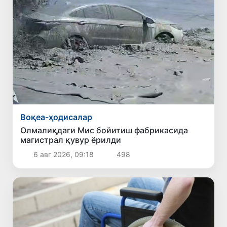
Воқеа-ҳодисалар
Олмалиқдаги Мис бойитиш фабрикасида
магистрал қувур ёрилди
6 авг 2026, 09:18
498