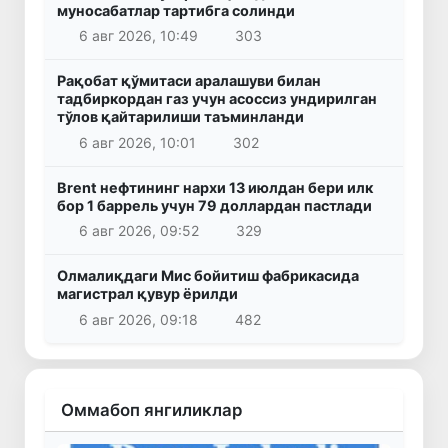
муносабатлар тартибга солинди
6 авг 2026, 10:49
303
Рақобат қўмитаси аралашуви билан
тадбиркордан газ учун асоссиз ундирилган
тўлов қайтарилиши таъминланди
6 авг 2026, 10:01
302
Brent нефтининг нархи 13 июлдан бери илк
бор 1 баррель учун 79 доллардан пастлади
6 авг 2026, 09:52
329
Олмалиқдаги Мис бойитиш фабрикасида
магистрал қувур ёрилди
6 авг 2026, 09:18
482
Оммабоп янгиликлар