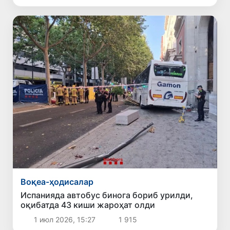
Воқеа-ҳодисалар
Испанияда автобус бинога бориб урилди,
оқибатда 43 киши жароҳат олди
1 июл 2026, 15:27
1 915