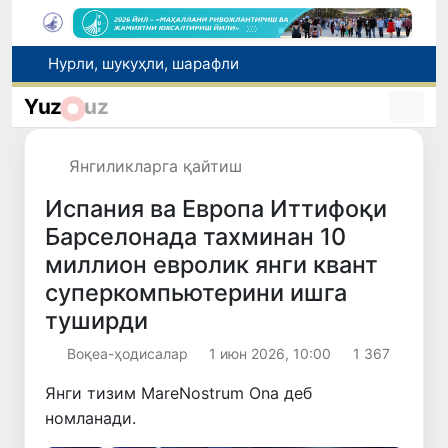
Нурли, шукуҳли, шарафли
Автомобиль йўлари соҳасидаги муносабатлар тартибга солинди
Yuz
uz
Рақобат қўмитаси аралашуви билан тадбиркордан газ учун асоссиз ундирилган тўлов қайтарилиши таъминланди
Brent нефтининг нархи 13 июлдан бери илк бор 1 баррель учун 79 доллардан пастлади
Янгиликларга қайтиш
Ucell. Ўзбекистонда кетма-кет учинчи йил энг тезкор мобил интернет
Испания ва Европа Иттифоқи
Барселонада тахминан 10
миллион евролик янги квант
суперкомпьютерини ишга
туширди
Воқеа-ҳодисалар
1 июн 2026, 10:00
1 367
Янги тизим MareNostrum Ona ​​деб
номланади.