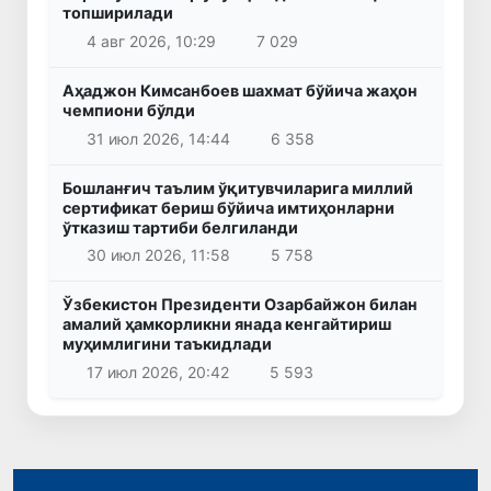
топширилади
4 авг 2026, 10:29
7 029
Аҳаджон Кимсанбоев шахмат бўйича жаҳон
чемпиони бўлди
31 июл 2026, 14:44
6 358
Бошланғич таълим ўқитувчиларига миллий
сертификат бериш бўйича имтиҳонларни
ўтказиш тартиби белгиланди
30 июл 2026, 11:58
5 758
Ўзбекистон Президенти Озарбайжон билан
амалий ҳамкорликни янада кенгайтириш
муҳимлигини таъкидлади
17 июл 2026, 20:42
5 593