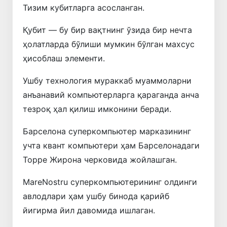
Тизим кубитларга асосланган.
Қубит — бу бир вақтнинг ўзида бир нечта
ҳолатларда бўлиши мумкин бўлган махсус
ҳисоблаш элементи.
Ушбу технология мураккаб муаммоларни
анъанавий компьютерларга қараганда анча
тезроқ ҳал қилиш имконини беради.
Барселона суперкомпьютер марказининг
учта квант компьютери ҳам Барселонадаги
Торре Жирона черковида жойлашган.
MareNostru суперкомпьютерининг олдинги
авлодлари ҳам ушбу бинода қарийб
йигирма йил давомида ишлаган.