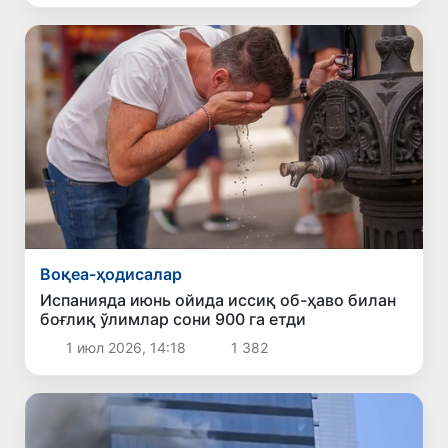
Воқеа-ҳодисалар
Испанияда июнь ойида иссиқ об-ҳаво билан
боғлиқ ўлимлар сони 900 га етди
1 июл 2026, 14:18
1 382