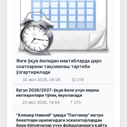
Янги ўқув йилидан мактабларда дарс
соатларини тақсимлаш тартиби
ўзгартирилади
30 июл 2026, 09:06
32 016
Бугун 2026/2027-ўқув йили учун кириш
имтиҳонлари тўлиқ якунланади
23 июл 2026, 14:04
7 375
"Алишер Навоий" ҳамда "Пахтакор" метро
бекатлари оралиғидаги эскалаторлардан
бири йўловчилар учун фойдаланишга қайта