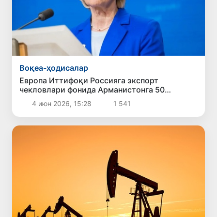
Воқеа-ҳодисалар
Европа Иттифоқи Россияга экспорт
чекловлари фонида Арманистонга 50
миллион евродан ортиқ ёрдам кўрсатади
4 июн 2026, 15:28
1 541