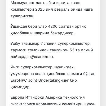
Мажмуанинг дастлабки иккита квант
компьютери 2025 йил февраль ойида ишга
туширилган.
Ўшандан бери улар 4200 соатдан ортиқ
ҳисоблаш ишларини бажардилар.
Ушбу тизимлар Испания суперкомпьютер
тармоғи томонидан танланган 53 та илмий
лойиҳада қўлланилган.
Янги суперкомпьютер шунингдек,
умумевропа квант ҳисоблаш тармоғи бўлган
EuroHPC Joint Undertakingнинг бир
қисмидир.
Европа Иттифоқи Америка технология
гигантларига қарамлигини камайтириш учун