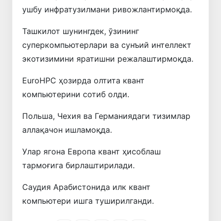
ушбу инфратузилмани ривожлантирмоқда.
Ташкилот шунингдек, ўзининг
суперкомпьютерлари ва сунъий интеллект
экотизимини яратишни режалаштирмоқда.
EuroHPC ҳозирда олтита квант
компьютерини сотиб олди.
Польша, Чехия ва Германиядаги тизимлар
аллақачон ишламоқда.
Улар ягона Европа квант ҳисоблаш
тармоғига бирлаштирилади.
Саудия Арабистонида илк квант
компьютери ишга туширилганди.