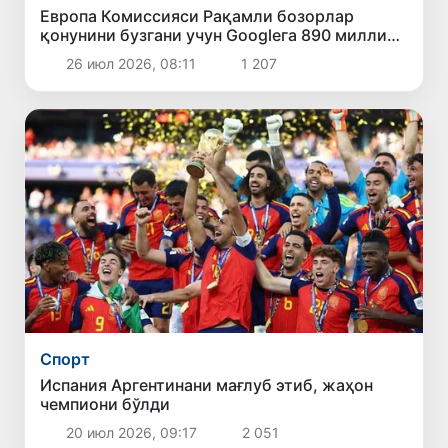
Европа Комиссияси Рақамли бозорлар
қонунини бузгани учун Googleга 890 миллион
евро жарима солди
26 июл 2026, 08:11
1 207
Спорт
Испания Аргентинани мағлуб этиб, жаҳон
чемпиони бўлди
20 июл 2026, 09:17
2 051