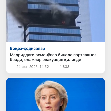
Воқеа-ҳодисалар
Мадриддаги осмонўпар бинода портлаш юз
берди, одамлар эвакуация қилинди
24 июн 2026, 14:52
1 838