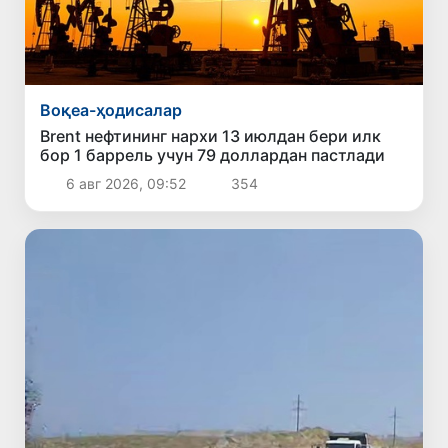
Воқеа-ҳодисалар
Brent нефтининг нархи 13 июлдан бери илк
бор 1 баррель учун 79 доллардан пастлади
6 авг 2026, 09:52
354