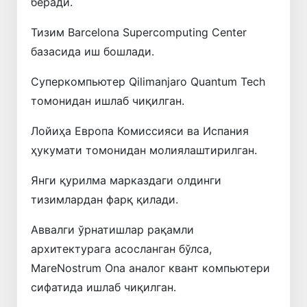
беради.
Тизим Barcelona Supercomputing Center
базасида иш бошлади.
Суперкомпьютер Qilimanjaro Quantum Tech
томонидан ишлаб чиқилган.
Лойиҳа Европа Комиссияси ва Испания
ҳукумати томонидан молиялаштирилган.
Янги қурилма марказдаги олдинги
тизимлардан фарқ қилади.
Аввалги ўрнатишлар рақамли
архитектурага асосланган бўлса,
MareNostrum Ona ​​​​аналог квант компьютери
сифатида ишлаб чиқилган.