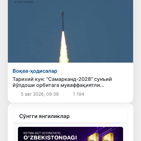
Воқеа-ҳодисалар
Тарихий кун: "Самарканд-2028" сунъий
йўлдоши орбитага муваффақиятли
чиқарилди
5 авг 2026, 09:38
1 194
Сўнгги янгиликлар