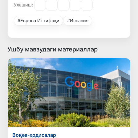
Улашиш:
#Европа Иттифоқи
#Испания
Ушбу мавзудаги материаллар
Воқеа-ҳодисалар