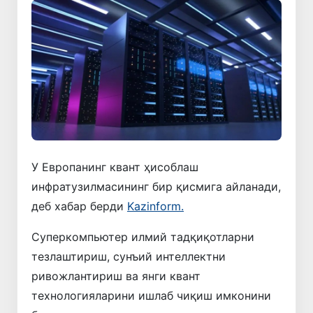
У Европанинг квант ҳисоблаш
инфратузилмасининг бир қисмига айланади,
деб хабар берди
Kazinform.
Суперкомпьютер илмий тадқиқотларни
тезлаштириш, сунъий интеллектни
ривожлантириш ва янги квант
технологияларини ишлаб чиқиш имконини