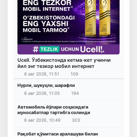
Ucell. Ўзбекистонда кетма-кет учинчи
йил энг тезкор мобил интернет
6 авг 2026, 11:51
109
Нурли, шукуҳли, шарафли
6 авг 2026, 11:05
194
Автомобиль йўлари соҳасидаги
муносабатлар тартибга солинди
6 авг 2026, 10:49
303
Рақобат қўмитаси аралашуви билан