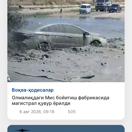
Воқеа-ҳодисалар
Олмалиқдаги Мис бойитиш фабрикасида
магистрал қувур ёрилди
6 авг 2026, 09:18
505