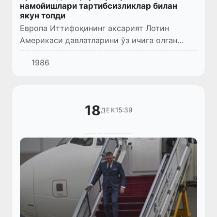
намойишлари тартибсизликлар билан
якун топди
Европа Иттифоқининг аксарият Лотин
Америкаси давлатларини ўз ичига олган
Mercosur савдо блоки билан келишувига
1986
қарши Брюсселда европалик фермерларнинг
намойиши тартибсизликлар ва п...
18
15:39
ДЕК