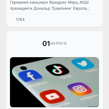
Германия канцлери Фридрих Мерц АҚШ
президенти Дональд Трампнинг Европа
Иттифоқидан импорт қилинадиган
1764
автомобилларга божхона тарифларини
жорий этиш тўғрисидаги қарори бутун
Европаг...
01
10:12
МАЙ