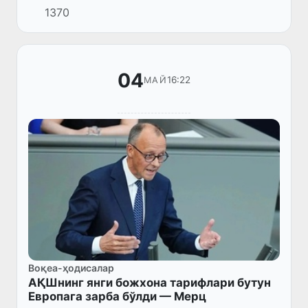
1370
04
16:22
МАЙ
Воқеа-ҳодисалар
АҚШнинг янги божхона тарифлари бутун
Европага зарба бўлди — Мерц