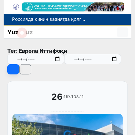
2030 йилгача хавфли чиқиндиларни қайта ишлаш даражаси 20 фоизга етказилади
Ўзбекистон илк бор Халқаро информатика олимпиадаси — IOI 2026га мезбонлик қилади
Yuz
uz
Тошкентда ППХ инспектори 13 ёшли болани қутқариб қолди
Ўзбекистонда Барқарор ривожланиш мақсадлари ойлигига старт берилди
Тег: Европа Иттифоқи
Россияда қийин вазиятда қолган юзлаб ўзбекистонликлар ортга қайтарилди
26
08:11
ИЮЛ