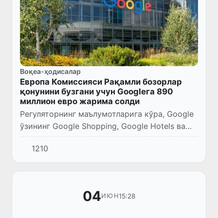
Воқеа-ҳодисалар
Европа Комиссияси Рақамли бозорлар
қонунини бузгани учун Googleга 890
миллион евро жарима солди
Регуляторнинг маълумотларига кўра, Google
ўзининг Google Shopping, Google Hotels ва
Google Flights каби хизматларига устувор
1210
аҳамият бериб, қидирув натижаларида
рақобатдош хизматла...
04
15:28
ИЮН