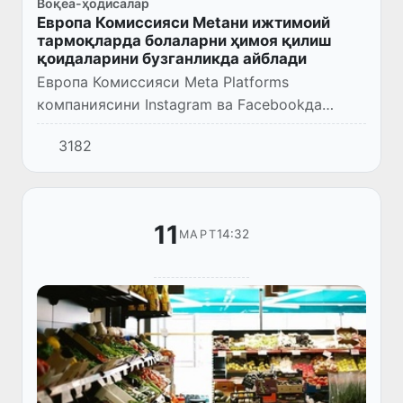
Воқеа-ҳодисалар
Европа Комиссияси Меtани ижтимоий
тармоқларда болаларни ҳимоя қилиш
қоидаларини бузганликда айблади
Европа Комиссияси Meta Platforms
компаниясини Instagram ва Facebookда
болаларни етарли даражада ҳимоя
3182
қилмаганликда айблади.
11
14:32
МАРТ