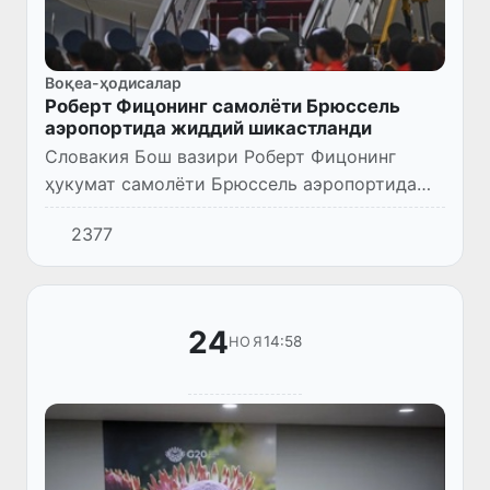
Воқеа-ҳодисалар
Роберт Фицонинг самолёти Брюссель
аэропортида жиддий шикастланди
Словакия Бош вазири Роберт Фицонинг
ҳукумат самолёти Брюссель аэропортида
жиддий шикастланди ва учишга яроқсиз деб
2377
эълон қилинди.
24
14:58
НОЯ