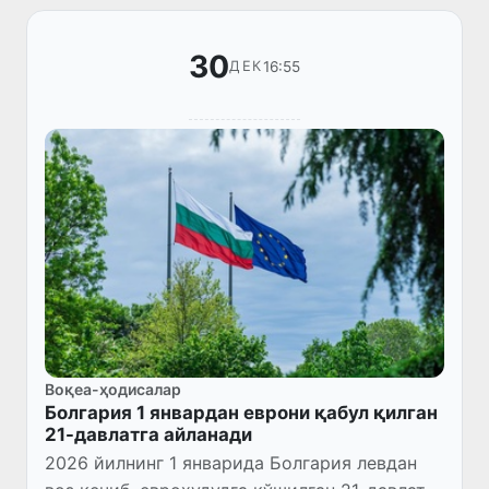
30
16:55
ДЕК
Воқеа-ҳодисалар
Болгария 1 январдан еврони қабул қилган
21-давлатга айланади
2026 йилнинг 1 январида Болгария левдан