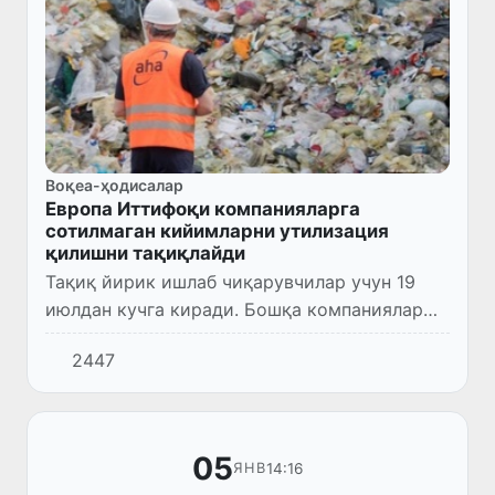
Воқеа-ҳодисалар
Европа Иттифоқи компанияларга
сотилмаган кийимларни утилизация
қилишни тақиқлайди
Тақиқ йирик ишлаб чиқарувчилар учун 19
июлдан кучга киради. Бошқа компаниялар
2030 йилга келиб сотилмаган кийимларни
2447
утилизация қилишни тўхтатишлари шарт
бўлади.
05
14:16
ЯНВ