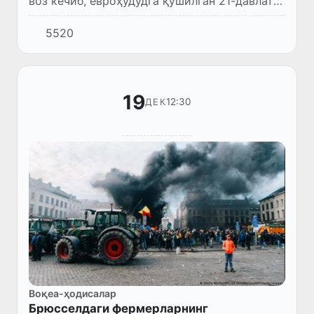
воз кечиб, евроҳудудга қўшилган 21-давлатга
айланади.
5520
19
12:30
ДЕК
Воқеа-ҳодисалар
Брюсселдаги фермерларнинг