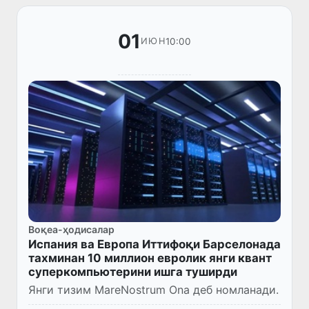
01
10:00
ИЮН
Воқеа-ҳодисалар
Испания ва Европа Иттифоқи Барселонада
тахминан 10 миллион евролик янги квант
суперкомпьютерини ишга туширди
Янги тизим MareNostrum Ona ​​деб номланади.