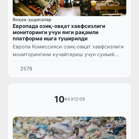
Воқеа-ҳодисалар
Европада озиқ-овқат хавфсизлиги
мониторинги учун янги рақамли
платформа ишга туширилди
Европа Комиссияси озиқ-овқат хавфсизлиги
мониторингини кучайтириш учун сунъий
интеллектга асосланган янги воситани ишга
2579
туширди, деб хабар беради Euronews.
10
12:09
ФЕВ