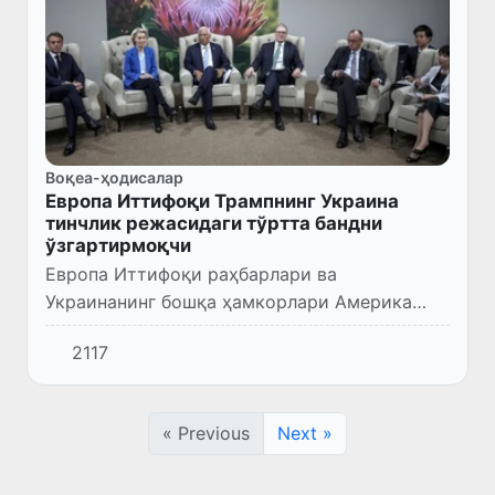
Воқеа-ҳодисалар
Европа Иттифоқи Трампнинг Украина
тинчлик режасидаги тўртта бандни
ўзгартирмоқчи
Европа Иттифоқи раҳбарлари ва
Украинанинг бошқа ҳамкорлари Америка
тинчлик режасини рад этишмоқда. Улар
2117
режанинг 28 та бандидан камида бир
нечтасини ўзгартирмоқчи, деб хабар
беради...
« Previous
Next »