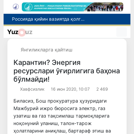
2030 йилгача хавфли чиқиндиларни қайта ишлаш даражаси 20 фоизга етказилади
Ўзбекистон илк бор Халқаро информатика олимпиадаси — IOI 2026га мезбонлик қилади
Yuz
uz
Тошкентда ППХ инспектори 13 ёшли болани қутқариб қолди
Ўзбекистонда Барқарор ривожланиш мақсадлари ойлигига старт берилди
Янгиликларга қайтиш
Россияда қийин вазиятда қолган юзлаб ўзбекистонликлар ортга қайтарилди
Карантин? Энергия
ресурслари ўғирлигига баҳона
бўлмайди!
Хавфсизлик
16 июн 2020, 10:07
2 469
Биласиз, Бош прокуратура ҳузуридаги
Мажбурий ижро бюросига электр, газ
узатиш ва газ тақсимлаш тармоқларига
ноқонуний уланиш, талон-тaрож
ҳолатларини аниқлаш, бартараф этиш ва