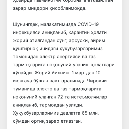
зарар миқдори ҳисобланмоқда.
Шунингдек, малакатимизда COVID-19
инфекцияси аниқланиб, карантин ҳолати
жорий этилгандан сўнг, афсуски, айрим
қўштирноқ ичидаги ҳуқубузарларимиз
томонидан электр энергияси ва газ
тармоқларига ноқонуний уланиш ҳолатлари
кўпайди. Жорий йилнинг 1 мартдан 10
июнгача бўлган вақт оралиғида Чироқчи
туманида электр ва газ тармоқларига
ноқонуний уланган 72 та истеъмолчилар
аниқланиб, тармоқдан узилди.
Ҳуқуқбузарларимиз давлатга 65 млн.
сўмдан ортиқ зарар етказган.