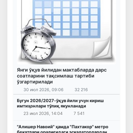
Янги ўқув йилидан мактабларда дарс
соатларини тақсимлаш тартиби
ўзгартирилади
30 июл 2026, 09:06
32 216
Бугун 2026/2027-ўқув йили учун кириш
имтиҳонлари тўлиқ якунланади
23 июл 2026, 14:04
7 541
"Алишер Навоий" ҳамда "Пахтакор" метро
бекатлари оралиғидаги эскалаторлардан