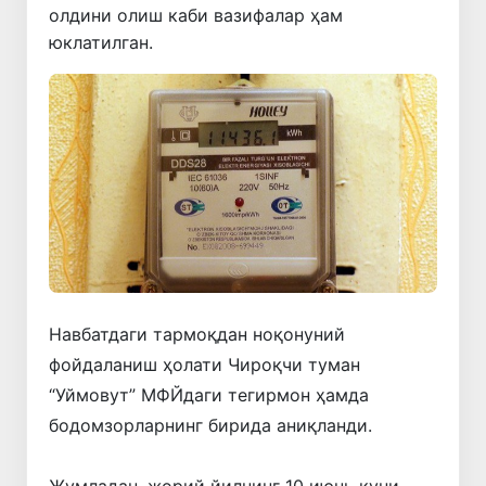
олдини олиш каби вазифалар ҳам
юклатилган.
Навбатдаги тармоқдан ноқонуний
фойдаланиш ҳолати Чироқчи туман
“Уймовут” МФЙдаги тегирмон ҳамда
бодомзорларнинг бирида аниқланди.
Жумладан, жорий йилнинг 10 июнь куни