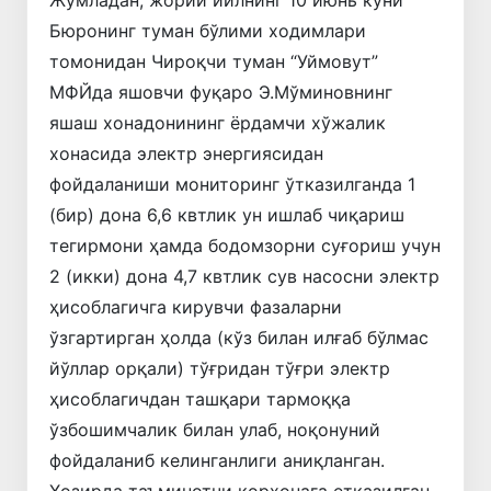
Бюронинг туман бўлими ходимлари
томонидан Чироқчи туман “Уймовут”
МФЙда яшовчи фуқаро Э.Мўминовнинг
яшаш хонадонининг ёрдамчи хўжалик
хонасида электр энергиясидан
фойдаланиши мониторинг ўтказилганда 1
(бир) дона 6,6 квтлик ун ишлаб чиқариш
тегирмони ҳамда бодомзорни суғориш учун
2 (икки) дона 4,7 квтлик сув насосни электр
ҳисоблагичга кирувчи фазаларни
ўзгартирган ҳолда (кўз билан илғаб бўлмас
йўллар орқали) тўғридан тўғри электр
ҳисоблагичдан ташқари тармоққа
ўзбошимчалик билан улаб, ноқонуний
фойдаланиб келинганлиги аниқланган.
Ҳозирда таъминотчи корхонага етказилган