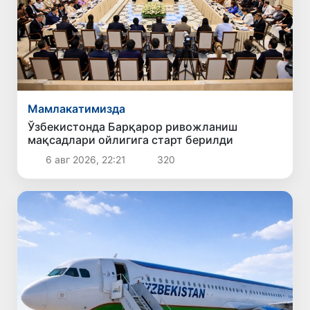
Мамлакатимизда
Ўзбекистонда Барқарор ривожланиш
мақсадлари ойлигига старт берилди
6 авг 2026, 22:21
320