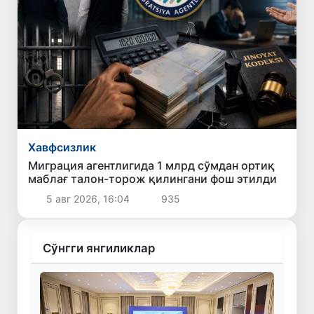
Хавфсизлик
Миграция агентлигида 1 млрд сўмдан ортиқ
маблағ талон-торож қилингани фош этилди
5 авг 2026, 16:04
935
Сўнгги янгиликлар