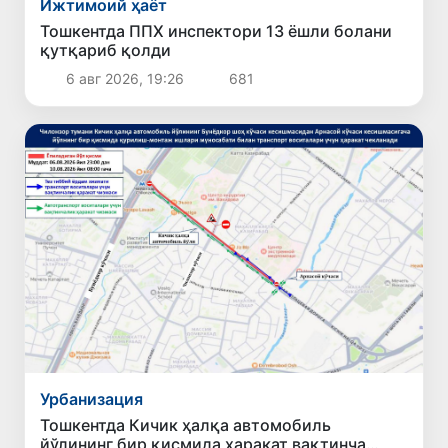
Ижтимоий ҳаёт
Тошкентда ППХ инспектори 13 ёшли болани
қутқариб қолди
6 авг 2026, 19:26
681
Урбанизация
Тошкентда Кичик ҳалқа автомобиль
йўлининг бир қисмида ҳаракат вақтинча