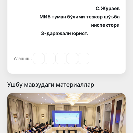
С.Жураев
МИБ туман бўлими тезкор шўъба
инспектори
3-даражали юрист.
Улашиш:
Ушбу мавзудаги материаллар