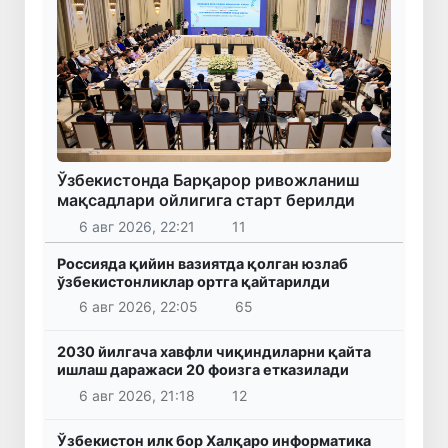
Ўзбекистонда Барқарор ривожланиш
мақсадлари ойлигига старт берилди
6 авг 2026, 22:21
11
Россияда қийин вазиятда қолган юзлаб
ўзбекистонликлар ортга қайтарилди
6 авг 2026, 22:05
65
2030 йилгача хавфли чиқиндиларни қайта
ишлаш даражаси 20 фоизга етказилади
6 авг 2026, 21:18
12
Ўзбекистон илк бор Халқаро информатика