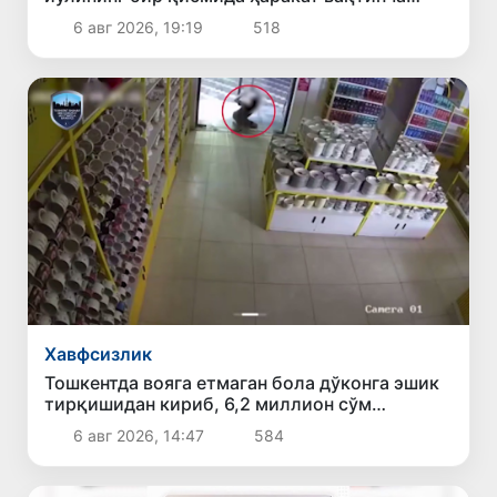
чекланади
6 авг 2026, 19:19
518
Хавфсизлик
Тошкентда вояга етмаган бола дўконга эшик
тирқишидан кириб, 6,2 миллион сўм
ўғирлади
6 авг 2026, 14:47
584