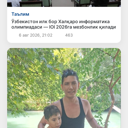
Таълим
Ўзбекистон илк бор Халқаро информатика
олимпиадаси — IOI 2026га мезбонлик қилади
6 авг 2026, 21:02
463