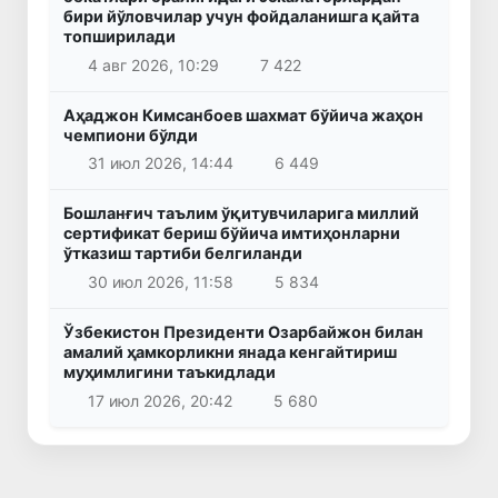
бири йўловчилар учун фойдаланишга қайта
топширилади
4 авг 2026, 10:29
7 422
Аҳаджон Кимсанбоев шахмат бўйича жаҳон
чемпиони бўлди
31 июл 2026, 14:44
6 449
Бошланғич таълим ўқитувчиларига миллий
сертификат бериш бўйича имтиҳонларни
ўтказиш тартиби белгиланди
30 июл 2026, 11:58
5 834
Ўзбекистон Президенти Озарбайжон билан
амалий ҳамкорликни янада кенгайтириш
муҳимлигини таъкидлади
17 июл 2026, 20:42
5 680