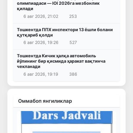
олимпиадаси — IOI 2026га мезбонлик
қилади
6 авг 2026, 21:02
253
Тошкентда ППХ инспектори 13 ёшли болани
қутқариб қолди
6 авг 2026, 19:26
527
Тошкентда Кичик ҳалқа автомобиль
йўлининг бир қисмида ҳаракат вақтинча
чекланади
6 авг 2026, 19:19
386
Оммабоп янгиликлар