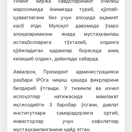
«Унинг биржа савдоларининг очилиш
маросимида ёнимизда туриб, қўллаб-
қувватлагани биз учун алоҳида аҳамият
касб этди. Мулоқот давомида ўзаро
алоқаларимизни янада мустаҳкамлаш
истиқболларига тўхталиб, олдинга
қўйиладиган қадамлар борасида аниқ
келишиб олдик», дейилади хабарда.
Аввалроқ Президент администрацияси
раҳбари IPOга чиқиш ҳақида фикрларини
билдириб ўтганди. У тизимли ва изчил
ислоҳотлар натижасида мамлакат
иқтисодиёти 3 баробар ўсгани, давлат
институтлари самарадорлиги ортиб,
инвесторлар учун кафолатлар
мустаҳкамланганини қайд этган.