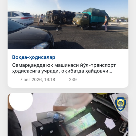
Воқеа-ҳодисалар
Самарқандда юк машинаси йўл-транспорт
ҳодисасига учради, оқибатда ҳайдовчи
ҳалок бўлди
7 авг 2026, 16:18
239