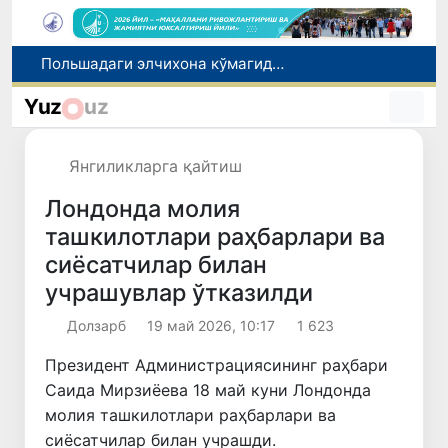
Наманган шаҳрининг собиқ ҳокими Анвар Отаходжаевга нисбатан 11 йилга озодликдан маҳрум қилиш жазоси тайинланди
Самарқандда юк машинаси йўл-транспорт ҳодисасига учради, оқибатда ҳайдовчи ҳалок бўлди
Yuz
uz
Бухоро вилоятида тиббиёт йўналишидаги ўқишга киритиб қўйишни ваъда берган шахс ушланди
Малайзия Марказий Осиёда тиббий туризм йўналиши сифатидаги мавқеини мустаҳкамламоқда
Янгиликларга қайтиш
Польшадаги элчихона кўмагида она ва бола Ватанга қайтарилди
Лондонда молия
ташкилотлари раҳбарлари ва
сиёсатчилар билан
учрашувлар ўтказилди
Долзарб
19 май 2026, 10:17
1 623
Президент Администрациясининг раҳбари
Саида Мирзиёева 18 май куни Лондонда
молия ташкилотлари раҳбарлари ва
сиёсатчилар билан учрашди.