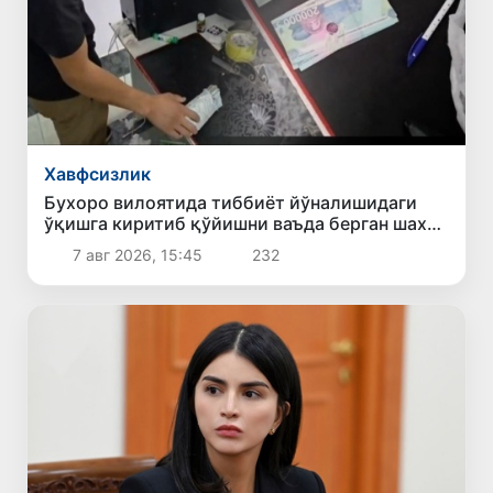
Хавфсизлик
Бухоро вилоятида тиббиёт йўналишидаги
ўқишга киритиб қўйишни ваъда берган шахс
ушланди
7 авг 2026, 15:45
232