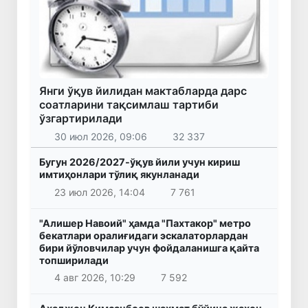
Янги ўқув йилидан мактабларда дарс
соатларини тақсимлаш тартиби
ўзгартирилади
30 июл 2026, 09:06
32 337
Бугун 2026/2027-ўқув йили учун кириш
имтиҳонлари тўлиқ якунланади
23 июл 2026, 14:04
7 761
"Алишер Навоий" ҳамда "Пахтакор" метро
бекатлари оралиғидаги эскалаторлардан
бири йўловчилар учун фойдаланишга қайта
топширилади
4 авг 2026, 10:29
7 592