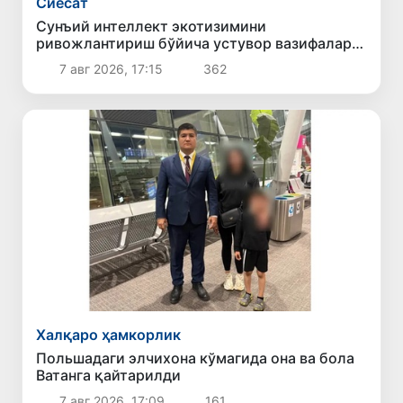
Сиёсат
Сунъий интеллект экотизимини
ривожлантириш бўйича устувор вазифалар
белгиланди
7 авг 2026, 17:15
362
Халқаро ҳамкорлик
Польшадаги элчихона кўмагида она ва бола
Ватанга қайтарилди
7 авг 2026, 17:09
161