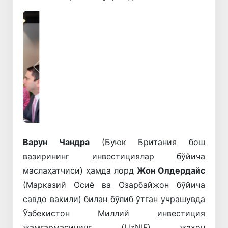
Олдинги
Кейинги
Варун Чандра
(Буюк Британия бош
вазирининг инвестициялар бўйича
маслаҳатчиси) ҳамда лорд
Жон Олдердайс
(Марказий Осиё ва Озарбайжон бўйича
савдо вакили) билан бўлиб ўтган учрашувда
Ўзбекистон Миллий инвестиция
жамғармасининг (UzNIF) жаҳон