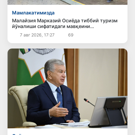
Мамлакатимизда
Малайзия Марказий Осиёда тиббий туризм
йўналиши сифатидаги мавқеини
мустаҳкамламоқда
7 авг 2026, 17:27
69