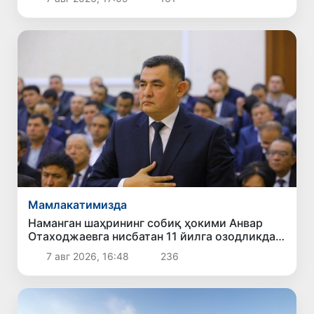
Мамлакатимизда
Наманган шаҳрининг собиқ ҳокими Анвар
Отаходжаевга нисбатан 11 йилга озодликдан
маҳрум қилиш жазоси тайинланди
7 авг 2026, 16:48
236