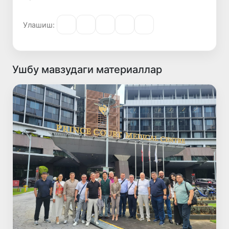
Улашиш:
Ушбу мавзудаги материаллар