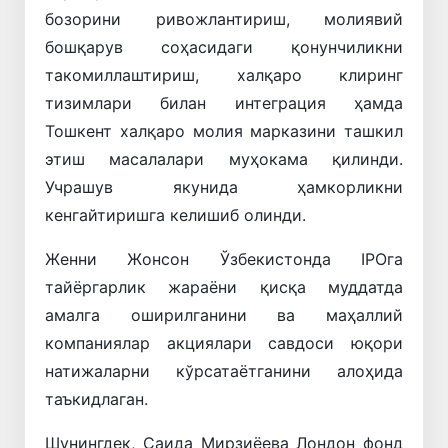
бозорини ривожлантириш, молиявий
бошқарув соҳасидаги қонунчиликни
такомиллаштириш, халқаро клиринг
тизимлари билан интеграция ҳамда
Тошкент халқаро молия марказини ташкил
этиш масалалари муҳокама қилинди.
Учрашув якунида ҳамкорликни
кенгайтиришга келишиб олинди.
Женни Жонсон Ўзбекистонда IPOга
тайёргарлик жараёни қисқа муддатда
амалга оширилганини ва маҳаллий
компаниялар акциялари савдоси юқори
натижаларни кўрсатаётганини алоҳида
таъкидлаган.
Шунингдек, Саида Мирзиёева Лондон фонд