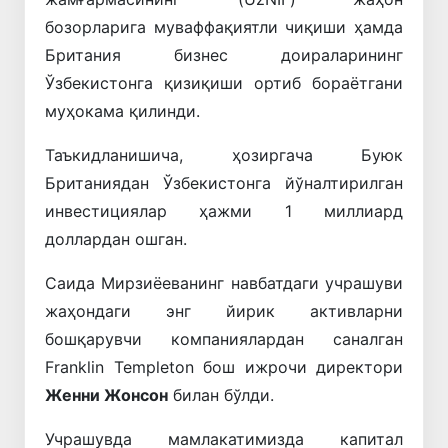
бозорларига муваффақиятли чиқиши ҳамда
Британия бизнес доираларининг
Ўзбекистонга қизиқиши ортиб бораётгани
муҳокама қилинди.
Таъкидланишича, ҳозиргача Буюк
Британиядан Ўзбекистонга йўналтирилган
инвестициялар ҳажми 1 миллиард
доллардан ошган.
Саида Мирзиёеванинг навбатдаги учрашуви
жаҳондаги энг йирик активларни
бошқарувчи компаниялардан саналган
Franklin Templeton бош ижрочи директори
Женни Жонсон
билан бўлди.
Учрашувда мамлакатимизда капитал