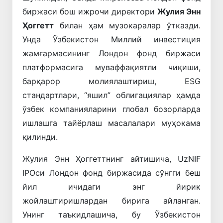
биржаси бош ижрочи директори
Жулия Энн
Ҳоггетт
билан ҳам музокаралар ўтказди.
Унда Ўзбекистон Миллий инвестиция
жамғармасининг Лондон фонд биржаси
платформасига муваффақиятли чиқиши,
барқарор молиялаштириш, ESG
стандартлари, “яшил” облигациялар ҳамда
ўзбек компанияларини глобал бозорларда
ишлашга тайёрлаш масалалари муҳокама
қилинди.
Жулия Энн Ҳоггеттнинг айтишича, UzNIF
IPOси Лондон фонд биржасида сўнгги беш
йил ичидаги энг йирик
жойлаштиришлардан бирига айланган.
Унинг таъкидлашича, бу Ўзбекистон