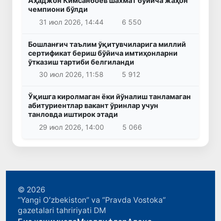
Аҳаджон Кимсанбоев шахмат бўйича жаҳон
чемпиони бўлди
31 июл 2026, 14:44
6 550
Бошланғич таълим ўқитувчиларига миллий
сертификат бериш бўйича имтиҳонларни
ўтказиш тартиби белгиланди
30 июл 2026, 11:58
5 912
Ўқишга киролмаган ёки йўналиш танламаган
абитуриентлар вакант ўринлар учун
танловда иштирок этади
29 июл 2026, 14:00
5 066
© 2026
“Yangi Oʻzbekiston” va “Pravda Vostoka”
gazetalari tahririyati DM