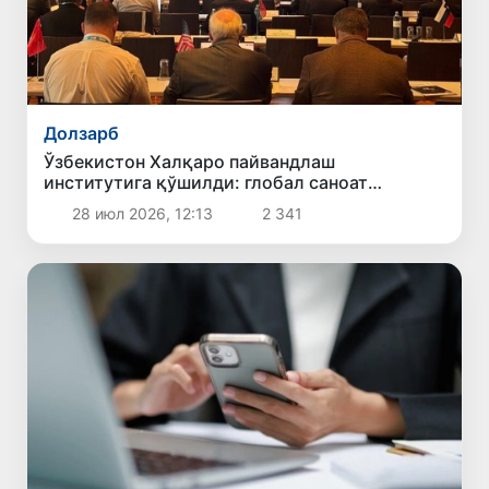
Долзарб
Ўзбекистон Халқаро пайвандлаш
институтига қўшилди: глобал саноат
стандартлари сари янги қадам
28 июл 2026, 12:13
2 341