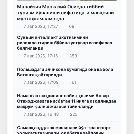
Малайзия Марказий Осиёда тиббий
туризм йўналиши сифатидаги мавқеини
мустаҳкамламоқда
7 авг 2026, 17:27
69
Сунъий интеллект экотизимини
ривожлантириш бўйича устувор вазифалар
белгиланди
7 авг 2026, 17:15
358
Польшадаги элчихона кўмагида она ва бола
Ватанга қайтарилди
7 авг 2026, 17:09
161
Наманган шаҳрининг собиқ ҳокими Анвар
Отаходжаевга нисбатан 11 йилга озодликдан
маҳрум қилиш жазоси тайинланди
7 авг 2026, 16:48
220
Самарқандда юк машинаси йўл-транспорт
ҳодисасига учради, оқибатда ҳайдовчи