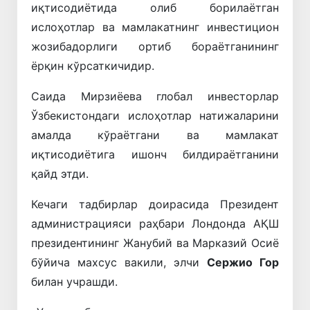
иқтисодиётида олиб борилаётган
ислоҳотлар ва мамлакатнинг инвестицион
жозибадорлиги ортиб бораётганининг
ёрқин кўрсаткичидир.
Саида Мирзиёева глобал инвесторлар
Ўзбекистондаги ислоҳотлар натижаларини
амалда кўраётгани ва мамлакат
иқтисодиётига ишонч билдираётганини
қайд этди.
Кечаги тадбирлар доирасида Президент
администрацияси раҳбари Лондонда АҚШ
президентининг Жанубий ва Марказий Осиё
бўйича махсус вакили, элчи
Сержио Гор
билан учрашди.