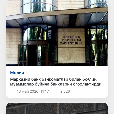
Молия
Марказий банк банкоматлар билан боғлиқ
муаммолар бўйича банкларни огоҳлантирди
16 май 2026, 11:17
2 526