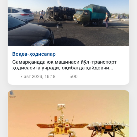
Воқеа-ҳодисалар
Самарқандда юк машинаси йўл-транспорт
ҳодисасига учради, оқибатда ҳайдовчи
ҳалок бўлди
7 авг 2026, 16:18
500