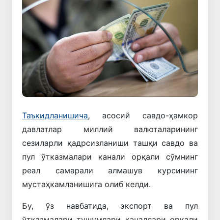
Таъкидланишича
, асосий савдо-ҳамкор
давлатлар миллий валюталарининг
сезиларли қадрсизланиши ташқи савдо ва
пул ўтказмалари канали орқали сўмнинг
реал самарали алмашув курсининг
мустаҳкамланишига олиб келди.
Бу, ўз навбатида, экспорт ва пул
ўтказмалари тушумлари каналлари орқали