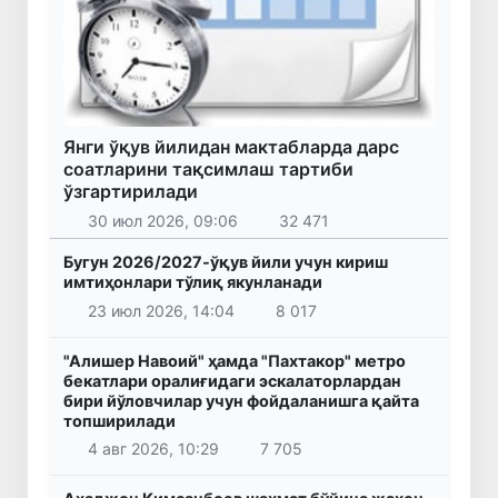
Янги ўқув йилидан мактабларда дарс
соатларини тақсимлаш тартиби
ўзгартирилади
30 июл 2026, 09:06
32 471
Бугун 2026/2027-ўқув йили учун кириш
имтиҳонлари тўлиқ якунланади
23 июл 2026, 14:04
8 017
"Алишер Навоий" ҳамда "Пахтакор" метро
бекатлари оралиғидаги эскалаторлардан
бири йўловчилар учун фойдаланишга қайта
топширилади
4 авг 2026, 10:29
7 705