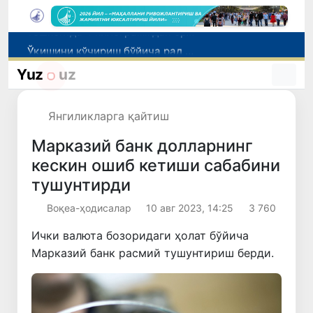
Ўқишини кўчириш бўйича рад этилган аризаларни 10 августга қадар таҳрирлаш мумкин
I ва II гуруҳ ногиронлиги бўлган фуқароларга пенсия проактив тарзда тайинланади
Yuz
uz
Бозорга чиқариладиган барча маҳсулотлар хавфсиз бўлиши шарт
FOTON ва MKBANK стратегик ҳамкорлик ва бўлиб тўлаш шартлари!
Янгиликларга қайтиш
Тошкентда 4 килограммдан ортиқ гиёҳвандлик воситаларининг «закладка» усулида тарқатилишига чек қўйилди
Марказий банк долларнинг
кескин ошиб кетиши сабабини
тушунтирди
Воқеа-ҳодисалар
10 авг 2023, 14:25
3 760
Ички валюта бозоридаги ҳолат бўйича
Марказий банк расмий тушунтириш берди.