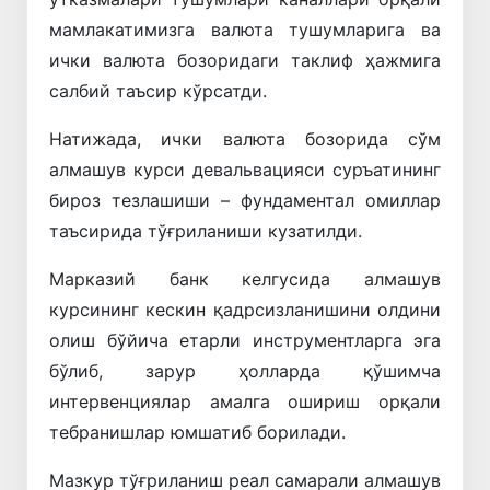
мамлакатимизга валюта тушумларига ва
ички валюта бозоридаги таклиф ҳажмига
салбий таъсир кўрсатди.
Натижада, ички валюта бозорида сўм
алмашув курси девальвацияси суръатининг
бироз тезлашиши – фундаментал омиллар
таъсирида тўғриланиши кузатилди.
Марказий банк келгусида алмашув
курсининг кескин қадрсизланишини олдини
олиш бўйича етарли инструментларга эга
бўлиб, зарур ҳолларда қўшимча
интервенциялар амалга ошириш орқали
тебранишлар юмшатиб борилади.
Мазкур тўғриланиш реал самарали алмашув