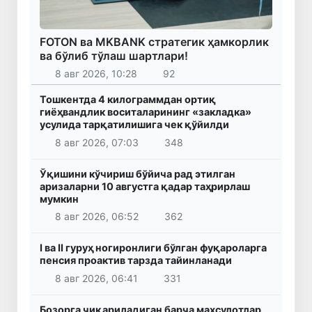
FOTON ва MKBANK стратегик ҳамкорлик
ва бўлиб тўлаш шартлари!
8 авг 2026, 10:28
92
Тошкентда 4 килограммдан ортиқ
гиёҳвандлик воситаларининг «закладка»
усулида тарқатилишига чек қўйилди
8 авг 2026, 07:03
348
Ўқишини кўчириш бўйича рад этилган
аризаларни 10 августга қадар таҳрирлаш
мумкин
8 авг 2026, 06:52
362
I ва II гуруҳ ногиронлиги бўлган фуқароларга
пенсия проактив тарзда тайинланади
8 авг 2026, 06:41
331
Бозорга чиқариладиган барча маҳсулотлар