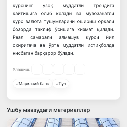
курснинг узоқ муддатли трендига
қайтишига олиб келади ва мувозанатли
курс валюта тушумларини ошириш орқали
бозорда таклиф ўсишига хизмат қилади.
Реал самарали алмашув курси йил
охиригача ва ўрта муддатли истиқболда
нисбатан барқарор бўлади.
Улашиш:
#Марказий банк
#Пул
Ушбу мавзудаги материаллар