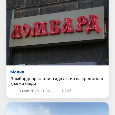
Молия
Ломбардлар фаолиятида актив ва кредитлар
ҳажми ошди
13 май 2026, 11:36
1 867