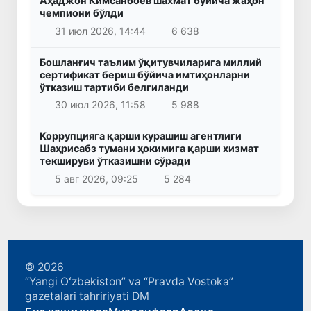
Аҳаджон Кимсанбоев шахмат бўйича жаҳон
чемпиони бўлди
31 июл 2026, 14:44
6 638
Бошланғич таълим ўқитувчиларига миллий
сертификат бериш бўйича имтиҳонларни
ўтказиш тартиби белгиланди
30 июл 2026, 11:58
5 988
Коррупцияга қарши курашиш агентлиги
Шаҳрисабз тумани ҳокимига қарши хизмат
текшируви ўтказишни сўради
5 авг 2026, 09:25
5 284
© 2026
“Yangi Oʻzbekiston” va “Pravda Vostoka”
gazetalari tahririyati DM