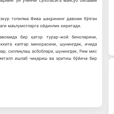
врнинг ўн учинчи сулоласига мансуб оилавий
азкур топилма Фива шаҳрининг давоми бўлган
аги маълумотларга ойдинлик киритади.
авомида бир қатор турар-жой биноларини,
 иккита каптар минорасини, шунингдек, ичида
лар, силлиқлаш асбоблари, шунингдек, Рим мис
 металл ишлаб чиқариш ва эритиш бўйича бир