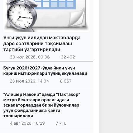
Янги ўқув йилидан мактабларда
дарс соатларини тақсимлаш
тартиби ўзгартирилади
30 июл 2026, 09:06
32 492
Бугун 2026/2027-ўқув йили учун
кириш имтиҳонлари тўлиқ якунланади
23 июл 2026, 14:04
8 067
"Алишер Навоий" ҳамда "Пахтакор"
метро бекатлари оралиғидаги
эскалаторлардан бири йўловчилар
учун фойдаланишга қайта
топширилади
4 авг 2026, 10:29
7 716