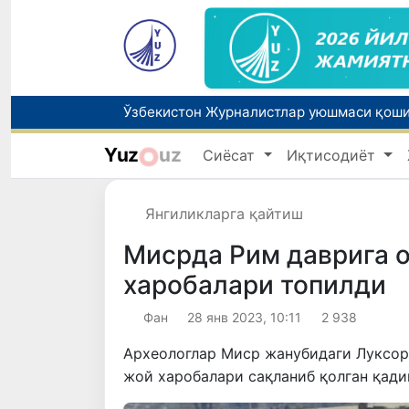
Yuz
uz
Сиёсат
Иқтисодиёт
Янгиликларга қайтиш
Мисрда Рим даврига 
харобалари топилди
Фан
28 янв 2023, 10:11
2 938
Археологлар Миср жанубидаги Луксор
жой харобалари сақланиб қолган қад