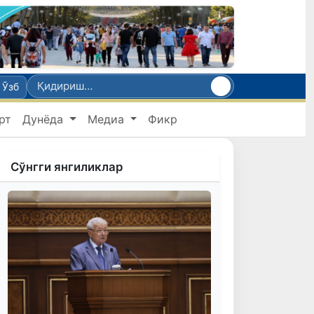
Ўзб
рт
Дунёда
Медиа
Фикр
Сўнгги янгиликлар