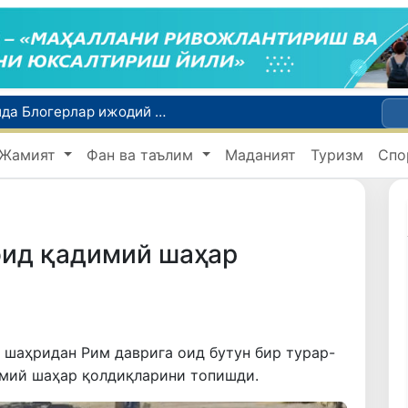
Ўзбекистон Журналистлар уюшмаси қошида Блогерлар ижодий кенгаши ташкил этилди
Кредит ва молиявий хизматлар рекламасига огоҳлантириш талаби киритилади
Жамият
Фан ва таълим
Маданият
Туризм
Спо
FOTON ва MKBANK стратегик ҳамкорлик ва бўлиб тўлаш шартлари!
Тошкентда 4 килограммдан ортиқ гиёҳвандлик воситаларининг «закладка» усулида тарқатилишига чек қўйилди
Экстремистик ташкилотлар ва материалларнинг электрон реестри юритилади
оид қадимий шаҳар
 шаҳридан Рим даврига оид бутун бир турар-
имий шаҳар қолдиқларини топишди.