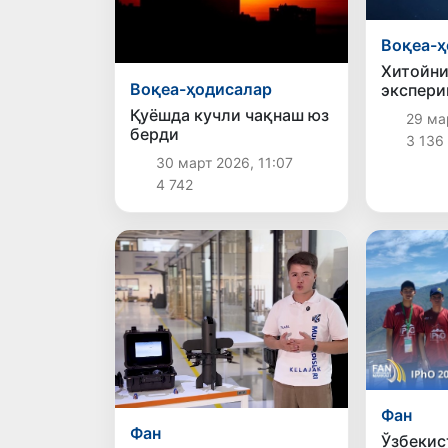
Воқеа-ҳ
Хитойни
Воқеа-ҳодисалар
экспери
йўлдошл
Қуёшда кучли чақнаш юз
29 ма
Ойни ке
берди
3 136
тадқиқ 
30 март 2026, 11:07
очади
4 742
Фан
Фан
Ўзбекис