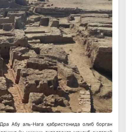
Дра Абу аль-Нага қабристонида олиб борган