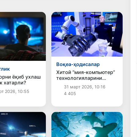
Воқеа-ҳодисалар
тлик
Хитой “мия-компьютер”
орни ёқиб ухлаш
технологияларини
к хатарли?
ривожлантиришни
31 март 2026, 10:16
тезлаштирмоқда
т 2026, 10:55
4 405