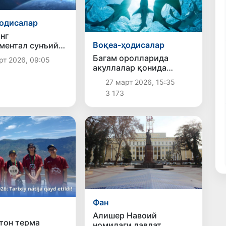
одисалар
нг
Воқеа-ҳодисалар
ментал сунъий
ар туркуми
Багам оролларида
рт 2026, 09:05
нг қамровли
акуллалар қонида
қилиш учун йўл
кокаин ва кофеин
27 март 2026, 15:35
аниқланди
3 173
Фан
Алишер Навоий
тон терма
номидаги давлат