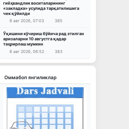
гиёҳвандлик воситаларининг
«закладка» усулида тарқатилишига
чек қўйилди
8 авг 2026, 07:03
385
Ўқишини кўчириш бўйича рад этилган
аризаларни 10 августга қадар
таҳрирлаш мумкин
8 авг 2026, 06:52
383
Оммабоп янгиликлар