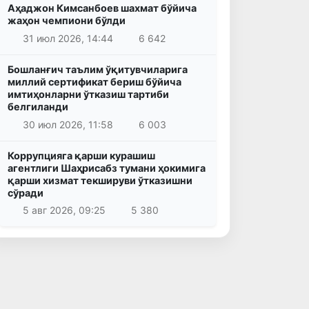
Аҳаджон Кимсанбоев шахмат бўйича
жаҳон чемпиони бўлди
31 июл 2026, 14:44
6 642
Бошланғич таълим ўқитувчиларига
миллий сертификат бериш бўйича
имтиҳонларни ўтказиш тартиби
белгиланди
30 июл 2026, 11:58
6 003
Коррупцияга қарши курашиш
агентлиги Шаҳрисабз тумани ҳокимига
қарши хизмат текшируви ўтказишни
сўради
5 авг 2026, 09:25
5 380