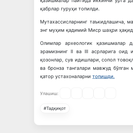
қазишмалар пайтида иккинчи ўрта да
қабрлар гуруҳи топилди.
Мутахассисларнинг таъкидлашича, м
энг муҳим қадимий Миср шаҳри ҳақид
Олимлар археологик қазишмалар д
эрамизнинг II ва III асрларига оид
қозонлар, сув идишлари, сопол товоқ
ва бронза тангалари мавжуд бўлган
қатор устахоналарни
топишди.
Улашиш:
#Тадқиқот