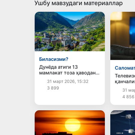
Ушбу мавзудаги материаллар
Биласизми?
Дунёда атиги 13
Салома
мамлакат тоза ҳаводан
Телевиз
нафас олади
қанчали
31 март 2026, 15:32
3 899
31 мар
4 856