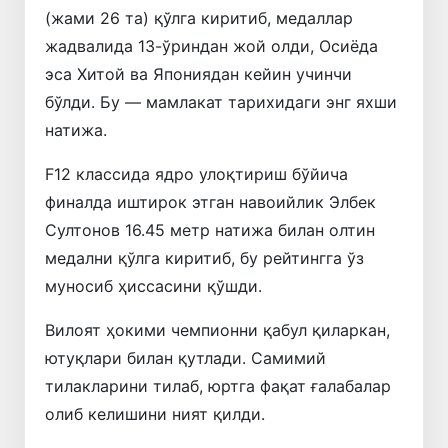
(жами 26 та) қўлга киритиб, медаллар
жадвалида 13-ўриндан жой олди, Осиёда
эса Хитой ва Япониядан кейин учинчи
бўлди. Бу — мамлакат тарихидаги энг яхши
натижа.
F12 классида ядро улоқтириш бўйича
финалда иштирок этган навоийлик Элбек
Султонов 16.45 метр натижа билан олтин
медални қўлга киритиб, бу рейтингга ўз
муносиб ҳиссасини қўшди.
Вилоят ҳокими чемпионни қабул қиларкан,
ютуқлари билан қутлади. Самимий
тилакларини тилаб, юртга фақат ғалабалар
олиб келишини ният қилди.