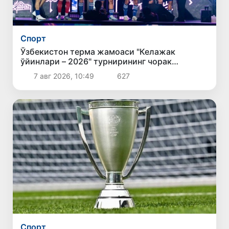
Спорт
Ўзбекистон терма жамоаси "Келажак
ўйинлари – 2026" турнирининг чорак
финалига йўл олди
7 авг 2026, 10:49
627
Спорт