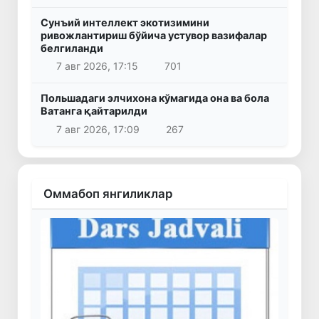
Сунъий интеллект экотизимини
ривожлантириш бўйича устувор вазифалар
белгиланди
7 авг 2026, 17:15
701
Польшадаги элчихона кўмагида она ва бола
Ватанга қайтарилди
7 авг 2026, 17:09
267
Оммабоп янгиликлар