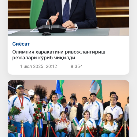
Сиёсат
Олимпия ҳаракатини ривожлантириш
режалари кўриб чиқилди
1 июл 2025, 20:12
8 354