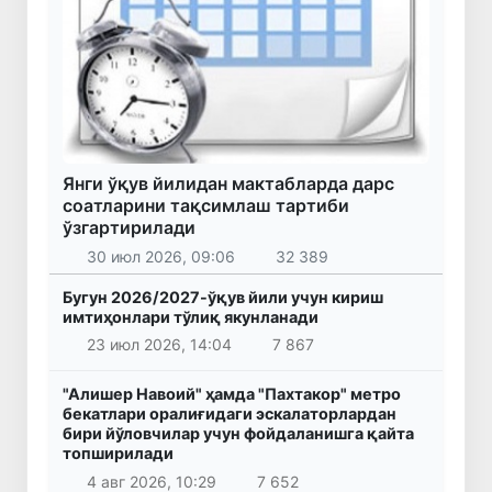
Янги ўқув йилидан мактабларда дарс
соатларини тақсимлаш тартиби
ўзгартирилади
30 июл 2026, 09:06
32 389
Бугун 2026/2027-ўқув йили учун кириш
имтиҳонлари тўлиқ якунланади
23 июл 2026, 14:04
7 867
"Алишер Навоий" ҳамда "Пахтакор" метро
бекатлари оралиғидаги эскалаторлардан
бири йўловчилар учун фойдаланишга қайта
топширилади
4 авг 2026, 10:29
7 652