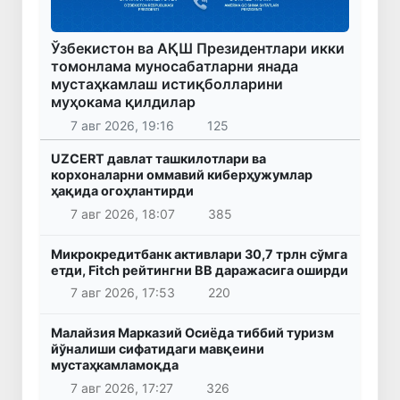
Ўзбекистон ва АҚШ Президентлари икки
томонлама муносабатларни янада
мустаҳкамлаш истиқболларини
муҳокама қилдилар
7 авг 2026, 19:16
125
UZCERT давлат ташкилотлари ва
корхоналарни оммавий киберҳужумлар
ҳақида огоҳлантирди
7 авг 2026, 18:07
385
Микрокредитбанк активлари 30,7 трлн сўмга
етди, Fitch рейтингни BB даражасига оширди
7 авг 2026, 17:53
220
Малайзия Марказий Осиёда тиббий туризм
йўналиши сифатидаги мавқеини
мустаҳкамламоқда
7 авг 2026, 17:27
326