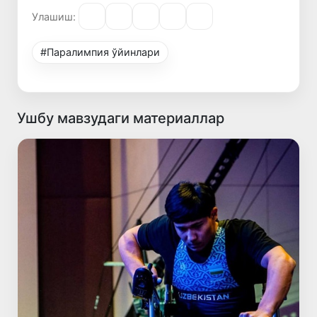
Улашиш:
#Паралимпия ўйинлари
Ушбу мавзудаги материаллар