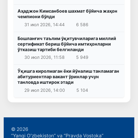
Аҳаджон Кимсанбоев шахмат бўйича жаҳон
чемпиони бўлди
31 июл 2026, 14:44
6 586
Бошланғич таълим ўқитувчиларига миллий
сертификат бериш бўйича имтиҳонларни
ўтказиш тартиби белгиланди
30 июл 2026, 11:58
5 949
Ўқишга киролмаган ёки йўналиш танламаган
абитуриентлар вакант ўринлар учун
танловда иштирок этади
29 июл 2026, 14:00
5 104
© 2026
“Yangi Oʻzbekiston” va “Pravda Vostoka”