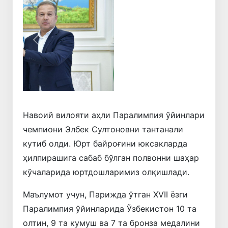
Олдинги
Кейинги
Навоий вилояти аҳли Паралимпия ўйинлари
чемпиони Элбек Султоновни тантанали
кутиб олди. Юрт байроғини юксакларда
ҳилпирашига сабаб бўлган полвонни шаҳар
кўчаларида юртдошларимиз олқишлади.
Маълумот учун, Парижда ўтган XVII ёзги
Паралимпия ўйинларида Ўзбекистон 10 та
олтин, 9 та кумуш ва 7 та бронза медалини