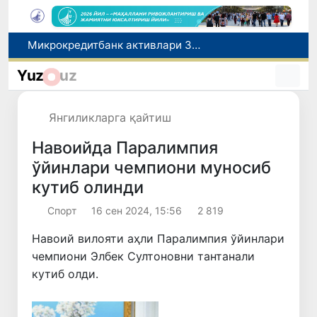
Малайзия Марказий Осиёда тиббий туризм йўналиши сифатидаги мавқеини мустаҳкамламоқда
Польшадаги элчихона кўмагида она ва бола Ватанга қайтарилди
Yuz
uz
Наманган шаҳрининг собиқ ҳокими Анвар Отаходжаевга нисбатан 11 йилга озодликдан маҳрум қилиш жазоси тайинланди
UZCERT давлат ташкилотлари ва корхоналарни оммавий киберҳужумлар ҳақида огоҳлантирди
Янгиликларга қайтиш
Микрокредитбанк активлари 30,7 трлн сўмга етди, Fitch рейтингни BB даражасига оширди
Навоийда Паралимпия
ўйинлари чемпиони муносиб
кутиб олинди
Спорт
16 сен 2024, 15:56
2 819
Навоий вилояти аҳли Паралимпия ўйинлари
чемпиони Элбек Султоновни тантанали
кутиб олди.