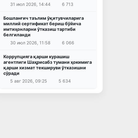
31 июл 2026, 14:44
6 713
Бошланғич таълим ўқитувчиларига
миллий сертификат бериш бўйича
имтиҳонларни ўтказиш тартиби
белгиланди
30 июл 2026, 11:58
6 066
Коррупцияга қарши курашиш
агентлиги Шаҳрисабз тумани ҳокимига
қарши хизмат текшируви ўтказишни
сўради
5 авг 2026, 09:25
5 634