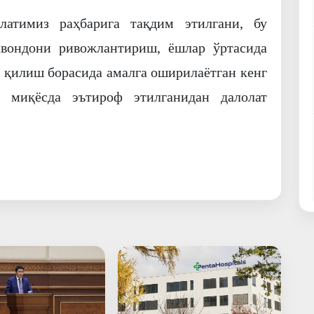
атимиз раҳбарига тақдим этилгани, бу
квондони ривожлантириш, ёшлар ўртасида
б қилиш борасида амалга оширилаётган кенг
о миқёсда эътироф этилганидан далолат