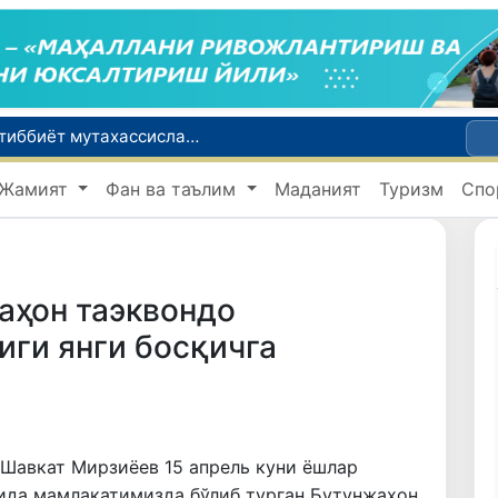
Чехия ва Словакияда ишламоқчи бўлган тиббиёт мутахассислари рўйхатга олинади
Боланинг фамилиясига отасининг исмини беришга рухсат берилади
Жамият
Фан ва таълим
Маданият
Туризм
Спо
Беҳруз Каримов фаолиятини Швейцариянинг «Лугано» клубида давом эттиради
Экстремистик ташкилотлар ва материалларнинг электрон реестри юритилади
Ўзбекистонда 2025 йилда коррупцияга оид жиноятлар бўйича 7 517 нафар шахс жавобгарликка тортилган
аҳон таэквондо
ги янги босқичга
 Шавкат Мирзиёев 15 апрель куни ёшлар
ида мамлакатимизда бўлиб турган Бутунжаҳон