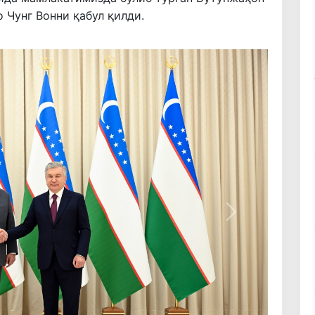
 Чунг Вонни қабул қилди.
Кейинги