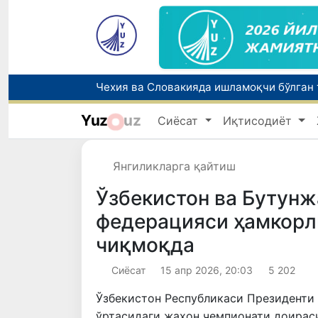
Yuz
uz
Сиёсат
Иқтисодиёт
Янгиликларга қайтиш
Ўзбекистон ва Бутунж
федерацияси ҳамкорли
чиқмоқда
Сиёсат
15 апр 2026, 20:03
5 202
Ўзбекистон Республикаси Президенти
ўртасидаги жаҳон чемпионати доирас