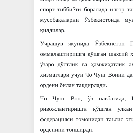
спорт тиббиёти борасида илғор т
мусобақаларни Ўзбекистонда му
қилдилар.
Учрашув якунида Ўзбекистон П
оммалаштиришга қўшган шахсий ҳи
ўзаро дўстлик ва ҳамжиҳатлик а
хизматлари учун Чо Чунг Вонни да
ордени билан тақдирлади.
Чо Чунг Вон, ўз навбатида, 
ривожлантиришга қўшган улка
федерацияси томонидан таъсис э
орденини топширди.