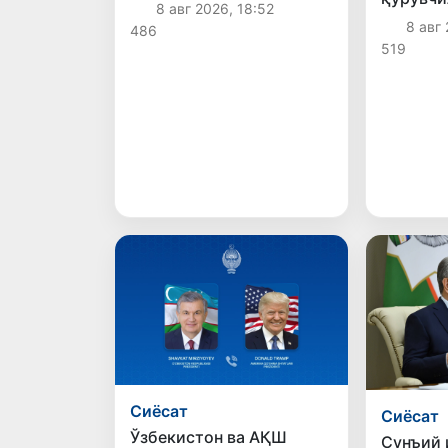
8 авг 2026, 18:52
табриги
берилади
8 авг 
486
519
Сиёсат
Сиёсат
Ўзбекистон ва АҚШ
Сунъий 