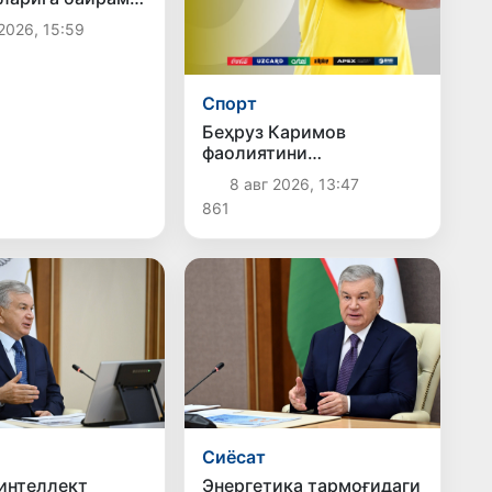
2026, 15:59
Спорт
Беҳруз Каримов
фаолиятини
Швейцариянинг
8 авг 2026, 13:47
«Лугано» клубида давом
861
эттиради
Сиёсат
интеллект
Энергетика тармоғидаги