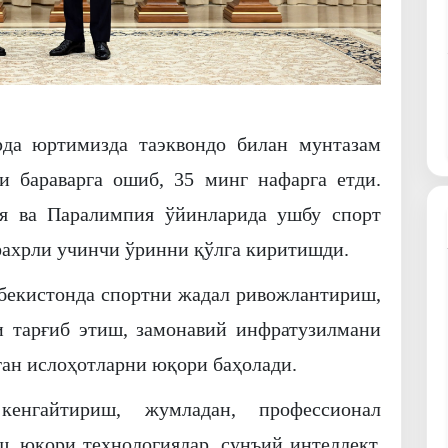
рда юртимизда таэквондо билан мунтазам
и бараварга ошиб, 35 минг нафарга етди.
я ва Паралимпия ўйинларида ушбу спорт
ахрли учинчи ўринни қўлга киритишди.
бекистонда спортни жадал ривожлантириш,
 тарғиб этиш, замонавий инфратузилмани
ган ислоҳотларни юқори баҳолади.
кенгайтириш, жумладан, профессионал
ш, юқори технологиялар, сунъий интеллект,