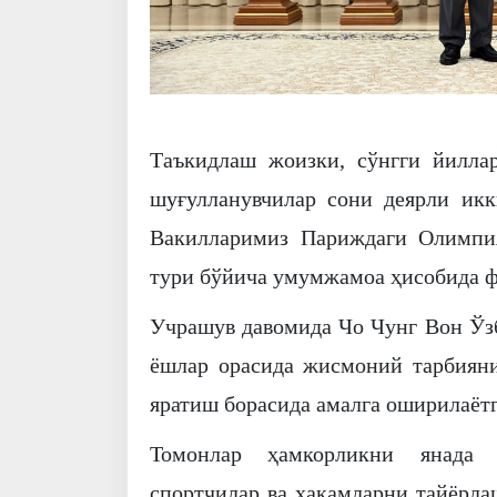
Таъкидлаш жоизки, сўнгги йилла
шуғулланувчилар сони деярли икк
Вакилларимиз Париждаги Олимпи
тури бўйича умумжамоа ҳисобида ф
Учрашув давомида Чо Чунг Вон Ўз
ёшлар орасида жисмоний тарбияни
яратиш борасида амалга оширилаёт
Томонлар ҳамкорликни янада 
спортчилар ва ҳакамларни тайёрла