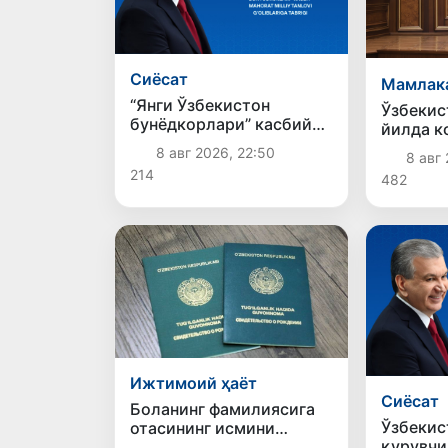
Сиёсат
Мамлак
“Янги Ўзбекистон
Ўзбекис
бунёдкорлари” касбий
йилда к
маҳорат миллий
жиноятл
8 авг 2026, 22:50
8 авг 
танлови ғолибларига
нафар ш
214
482
жавобг
тортилг
Ижтимоий ҳаёт
Сиёсат
Боланинг фамилиясига
Ўзбекис
отасининг исмини
қурувчи
беришга рухсат