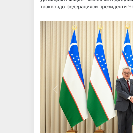
таэквондо федерацияси президенти Чо
Олдинги