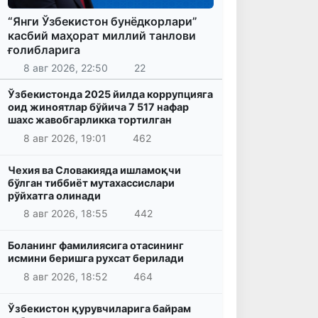
“Янги Ўзбекистон бунёдкорлари”
касбий маҳорат миллий танлови
ғолибларига
8 авг 2026, 22:50
22
Ўзбекистонда 2025 йилда коррупцияга
оид жиноятлар бўйича 7 517 нафар
шахс жавобгарликка тортилган
8 авг 2026, 19:01
462
Чехия ва Словакияда ишламоқчи
бўлган тиббиёт мутахассислари
рўйхатга олинади
8 авг 2026, 18:55
442
Боланинг фамилиясига отасининг
исмини беришга рухсат берилади
8 авг 2026, 18:52
464
Ўзбекистон қурувчиларига байрам