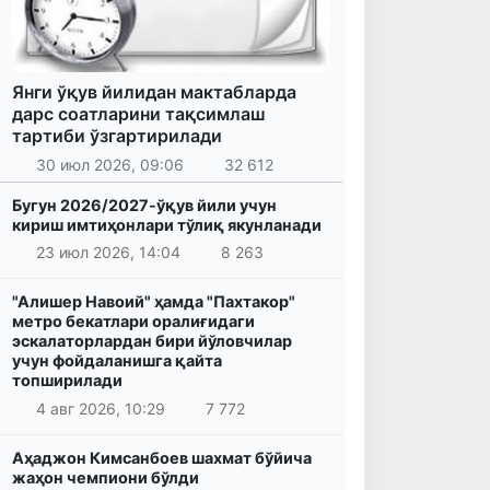
Янги ўқув йилидан мактабларда
дарс соатларини тақсимлаш
тартиби ўзгартирилади
30 июл 2026, 09:06
32 612
Бугун 2026/2027-ўқув йили учун
кириш имтиҳонлари тўлиқ якунланади
23 июл 2026, 14:04
8 263
"Алишер Навоий" ҳамда "Пахтакор"
метро бекатлари оралиғидаги
эскалаторлардан бири йўловчилар
учун фойдаланишга қайта
топширилади
4 авг 2026, 10:29
7 772
Аҳаджон Кимсанбоев шахмат бўйича
жаҳон чемпиони бўлди