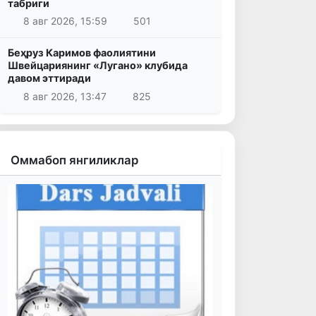
табриги
8 авг 2026, 15:59
501
Беҳруз Каримов фаолиятини
Швейцариянинг «Лугано» клубида
давом эттиради
8 авг 2026, 13:47
825
Оммабоп янгиликлар