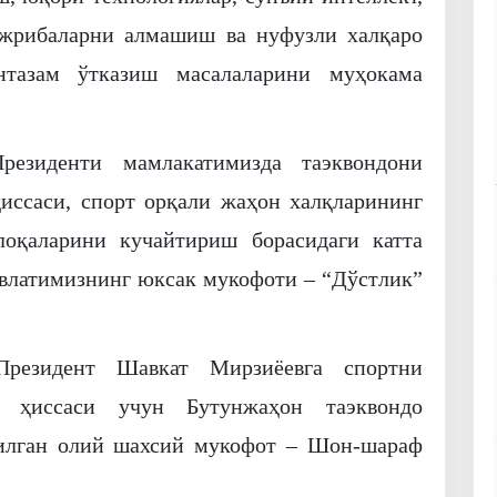
ажрибаларни алмашиш ва нуфузли халқаро
нтазам ўтказиш масалаларини муҳокама
резиденти мамлакатимизда таэквондони
ссаси, спорт орқали жаҳон халқларининг
лоқаларини кучайтириш борасидаги катта
влатимизнинг юксак мукофоти – “Дўстлик”
Президент Шавкат Мирзиёевга спортни
н ҳиссаси учун Бутунжаҳон таэквондо
тилган олий шахсий мукофот – Шон-шараф