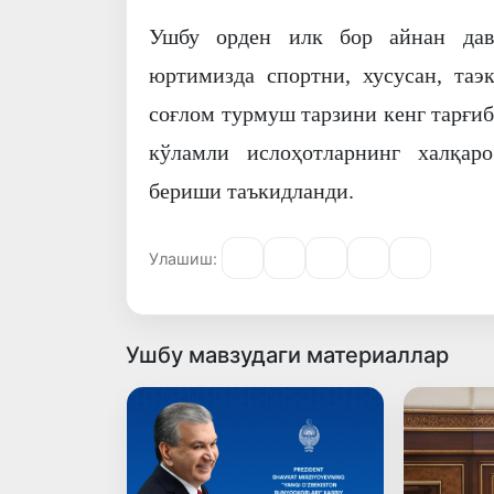
Ушбу орден илк бор айнан давл
юртимизда спортни, хусусан, таэ
соғлом турмуш тарзини кенг тарғи
кўламли ислоҳотларнинг халқар
бериши таъкидланди.
Улашиш:
Ушбу мавзудаги материаллар