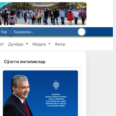
Ўзб
рт
Дунёда
Медиа
Фикр
Сўнгги янгиликлар