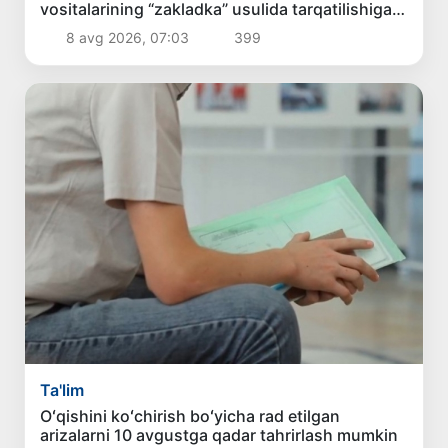
vositalarining “zakladka” usulida tarqatilishiga
chek qoʻyildi
8 avg 2026, 07:03
399
Ta'lim
Oʻqishini koʻchirish boʻyicha rad etilgan
arizalarni 10 avgustga qadar tahrirlash mumkin