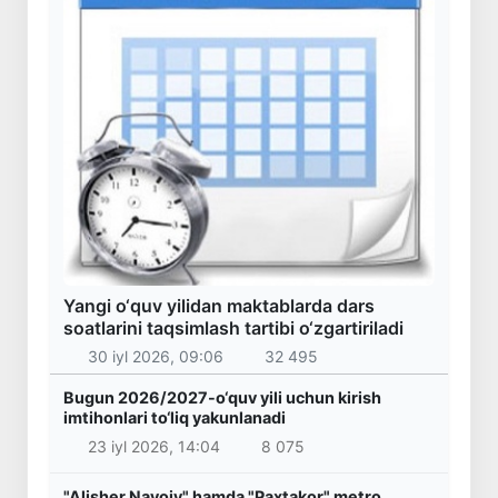
Yangi o‘quv yilidan maktablarda dars
soatlarini taqsimlash tartibi o‘zgartiriladi
30 iyl 2026, 09:06
32 495
Bugun 2026/2027-o‘quv yili uchun kirish
imtihonlari to‘liq yakunlanadi
23 iyl 2026, 14:04
8 075
"Alisher Navoiy" hamda "Paxtakor" metro