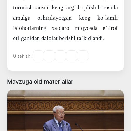
turmush tarzini keng targʻib qilish borasida
amalga oshirilayotgan keng koʻlamli
islohotlarning xalqaro miqyosda eʼtirof
etilganidan dalolat berishi taʼkidlandi.
Ulashish:
Mavzuga oid materiallar