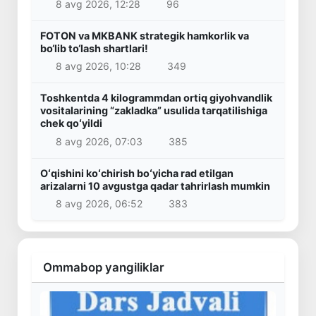
8 avg 2026, 12:28
96
FOTON va MKBANK strategik hamkorlik va
bo‘lib to‘lash shartlari!
8 avg 2026, 10:28
349
Toshkentda 4 kilogrammdan ortiq giyohvandlik
vositalarining “zakladka” usulida tarqatilishiga
chek qoʻyildi
8 avg 2026, 07:03
385
Oʻqishini koʻchirish boʻyicha rad etilgan
arizalarni 10 avgustga qadar tahrirlash mumkin
8 avg 2026, 06:52
383
Ommabop yangiliklar