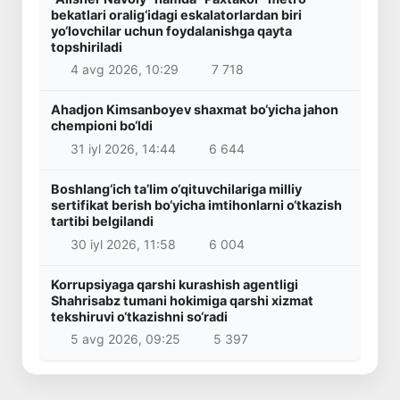
bekatlari oralig‘idagi eskalatorlardan biri
yo‘lovchilar uchun foydalanishga qayta
topshiriladi
4 avg 2026, 10:29
7 718
Ahadjon Kimsanboyev shaxmat bo‘yicha jahon
chempioni bo‘ldi
31 iyl 2026, 14:44
6 644
Boshlang‘ich ta’lim o‘qituvchilariga milliy
sertifikat berish bo‘yicha imtihonlarni o‘tkazish
tartibi belgilandi
30 iyl 2026, 11:58
6 004
Korrupsiyaga qarshi kurashish agentligi
Shahrisabz tumani hokimiga qarshi xizmat
tekshiruvi o‘tkazishni so‘radi
5 avg 2026, 09:25
5 397