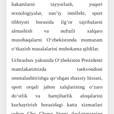
hakamlarni tayyorlash, yuqori
texnologiyalar, sunʼiy intellekt, sport
tibbiyoti borasida ilgʻor tajribalarni
almashish va nufuzli xalqaro
musobaqalarni Oʻzbekistonda muntazam
oʻtkazish masalalarini muhokama qildilar.
Uchrashuv yakunida Oʻzbekiston Prezidenti
mamlakatimizda taekvondoni
ommalashtirishga qoʻshgan shaxsiy hissasi,
sport orqali jahon xalqlarining oʻzaro
doʻstlik va hamjihatlik aloqalarini
kuchaytirish borasidagi katta xizmatlari
uchun Cho Chung Vonni davlatimizning