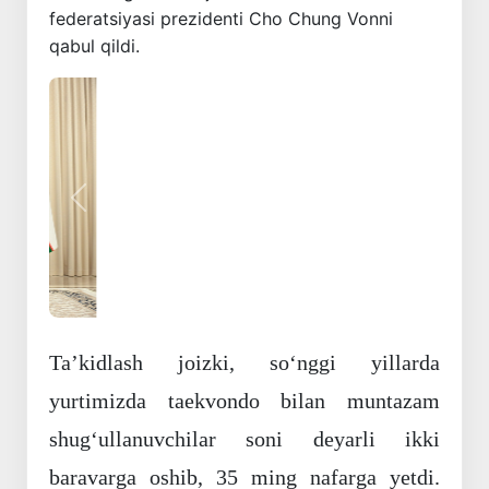
federatsiyasi prezidenti Cho Chung Vonni
qabul qildi.
Oldingi
Keyingi
Taʼkidlash joizki, soʻnggi yillarda
yurtimizda taekvondo bilan muntazam
shugʻullanuvchilar soni deyarli ikki
baravarga oshib, 35 ming nafarga yetdi.