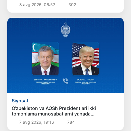
8 avg 2026, 06:52
392
Siyosat
O‘zbekiston va AQSh Prezidentlari ikki
tomonlama munosabatlarni yanada
mustahkamlash istiqbollarini muhokama qildilar
7 avg 2026, 19:16
784