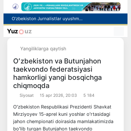
Kredit va moliyaviy xizmatlar reklamasiga ogohlantirish talabi kiritiladi
FOTON va MKBANK strategik hamkorlik va bo‘lib to‘lash shartlari!
Yuz
uz
Toshkentda 4 kilogrammdan ortiq giyohvandlik vositalarining “zakladka” usulida tarqatilishiga chek qoʻyildi
Ekstremistik tashkilotlar va materiallarning elektron reyestri yuritiladi
Yangiliklarga qaytish
O‘zbekiston Jurnalistlar uyushmasi qoshida Blogerlar ijodiy kengashi tashkil etildi
Oʻzbekiston va Butunjahon
taekvondo federatsiyasi
hamkorligi yangi bosqichga
chiqmoqda
Siyosat
15 apr 2026, 20:03
5 184
Oʻzbekiston Respublikasi Prezidenti Shavkat
Mirziyoyev 15-aprel kuni yoshlar oʻrtasidagi
jahon chempionati doirasida mamlakatimizda
boʻlib turgan Butunjahon taekvondo