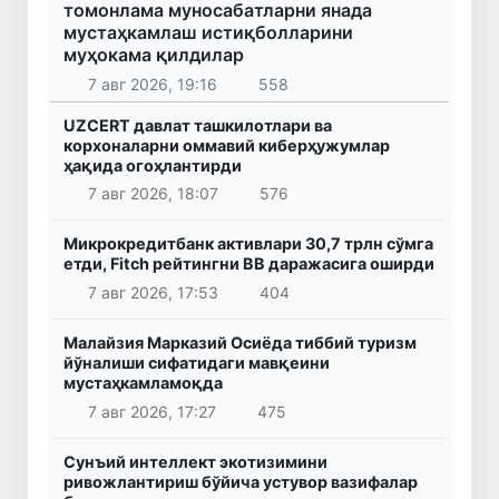
томонлама муносабатларни янада
мустаҳкамлаш истиқболларини
муҳокама қилдилар
7 авг 2026, 19:16
558
UZCERT давлат ташкилотлари ва
корхоналарни оммавий киберҳужумлар
ҳақида огоҳлантирди
7 авг 2026, 18:07
576
Микрокредитбанк активлари 30,7 трлн сўмга
етди, Fitch рейтингни BB даражасига оширди
7 авг 2026, 17:53
404
Малайзия Марказий Осиёда тиббий туризм
йўналиши сифатидаги мавқеини
мустаҳкамламоқда
7 авг 2026, 17:27
475
Сунъий интеллект экотизимини
ривожлантириш бўйича устувор вазифалар