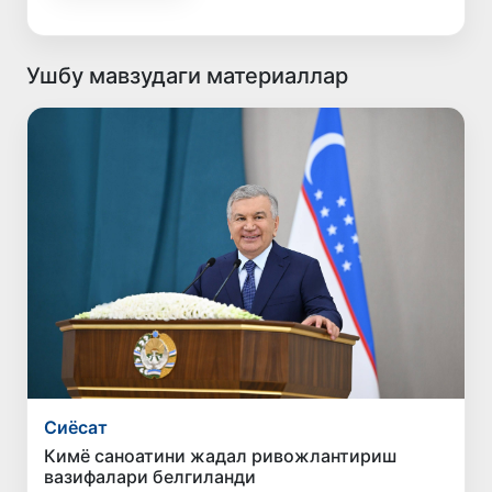
Ушбу мавзудаги материаллар
Сиёсат
Кимё саноатини жадал ривожлантириш
вазифалари белгиланди