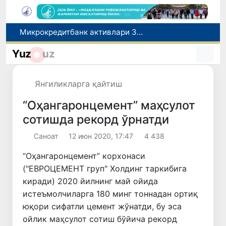
Малайзия Марказий Осиёда тиббий туризм йўналиши сифатидаги мавқеини мустаҳкамламоқда
Польшадаги элчихона кўмагида она ва бола Ватанга қайтарилди
Yuz
uz
Наманган шаҳрининг собиқ ҳокими Анвар Отаходжаевга нисбатан 11 йилга озодликдан маҳрум қилиш жазоси тайинланди
UZCERT давлат ташкилотлари ва корхоналарни оммавий киберҳужумлар ҳақида огоҳлантирди
Янгиликларга қайтиш
Микрокредитбанк активлари 30,7 трлн сўмга етди, Fitch рейтингни BB даражасига оширди
“Оҳангаронцемент” маҳсулот
сотишда рекорд ўрнатди
Саноат
12 июн 2020, 17:47
4 438
“Оҳангаронцемент” корхонаси
("ЕВРОЦЕМЕНТ груп" Холдинг таркибига
киради) 2020 йилнинг май ойида
истеъмолчиларга 180 минг тоннадан ортиқ
юқори сифатли цемент жўнатди, бу эса
ойлик маҳсулот сотиш бўйича рекорд