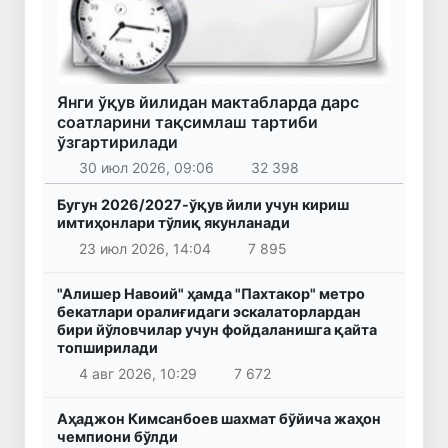
Янги ўқув йилидан мактабларда дарс
соатларини тақсимлаш тартиби
ўзгартирилади
30 июл 2026, 09:06
32 398
Бугун 2026/2027-ўқув йили учун кириш
имтиҳонлари тўлиқ якунланади
23 июл 2026, 14:04
7 895
"Алишер Навоий" ҳамда "Пахтакор" метро
бекатлари оралиғидаги эскалаторлардан
бири йўловчилар учун фойдаланишга қайта
топширилади
4 авг 2026, 10:29
7 672
Аҳаджон Кимсанбоев шахмат бўйича жаҳон
чемпиони бўлди