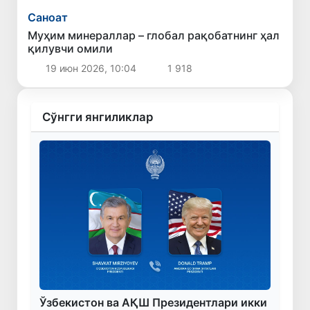
Саноат
Муҳим минераллар – глобал рақобатнинг ҳал
қилувчи омили
19 июн 2026, 10:04
1 918
Сўнгги янгиликлар
Ўзбекистон ва АҚШ Президентлари икки