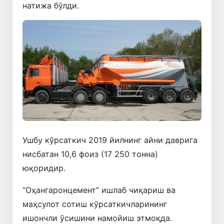
натижа бўлди.
Ушбу кўрсаткич 2019 йилнинг айни даврига
нисбатан 10,6 фоиз (17 250 тонна)
юқоридир.
“Оҳангаронцемент” ишлаб чиқариш ва
маҳсулот сотиш кўрсаткичларининг
ишончли ўсишини намойиш этмоқда.