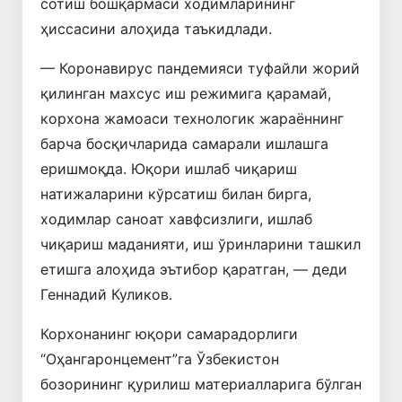
сотиш бошқармаси ходимларининг
ҳиссасини алоҳида таъкидлади.
— Коронавирус пандемияси туфайли жорий
қилинган махсус иш режимига қарамай,
корхона жамоаси технологик жараённинг
барча босқичларида самарали ишлашга
еришмоқда. Юқори ишлаб чиқариш
натижаларини кўрсатиш билан бирга,
ходимлар саноат хавфсизлиги, ишлаб
чиқариш маданияти, иш ўринларини ташкил
етишга алоҳида эътибор қаратган, — деди
Геннадий Куликов.
Корхонанинг юқори самарадорлиги
“Оҳангаронцемент”га Ўзбекистон
бозорининг қурилиш материалларига бўлган