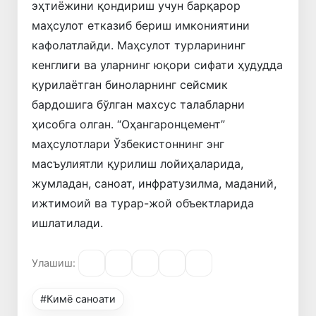
эҳтиёжини қондириш учун барқарор
маҳсулот етказиб бериш имкониятини
кафолатлайди. Маҳсулот турларининг
кенглиги ва уларнинг юқори сифати ҳудудда
қурилаётган биноларнинг сейсмик
бардошига бўлган махсус талабларни
ҳисобга олган. “Оҳангаронцемент”
маҳсулотлари Ўзбекистоннинг энг
масъулиятли қурилиш лойиҳаларида,
жумладан, саноат, инфратузилма, маданий,
ижтимоий ва турар-жой объектларида
ишлатилади.
Улашиш:
#Кимё саноати