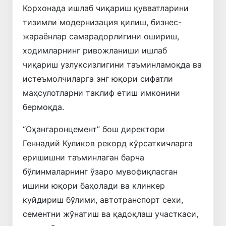
Корхонада ишлаб чиқариш қувватларини
тизимли модернизация қилиш, бизнес-
жараёнлар самарадорлигини ошириш,
ходимларнинг ривожланиши ишлаб
чиқариш узлуксизлигини таъминламоқда ва
истеъмолчиларга энг юқори сифатли
маҳсулотларни таклиф етиш имконини
бермоқда.
“Оҳангаронцемент” бош директори
Геннадий Куликов рекорд кўрсаткичларга
еришишни таъминлаган барча
бўлинмаларнинг ўзаро мувофиқласган
ишини юқори баҳолади ва клинкер
куйдириш бўлими, автотранспорт сехи,
сементни жўнатиш ва қадоқлаш участкаси,