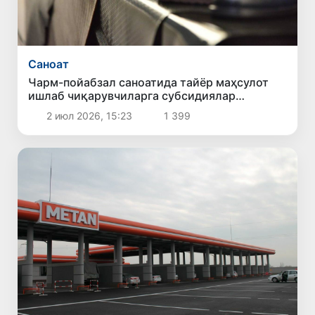
Саноат
Чарм-пойабзал саноатида тайёр маҳсулот
ишлаб чиқарувчиларга субсидиялар
берилади
2 июл 2026, 15:23
1 399