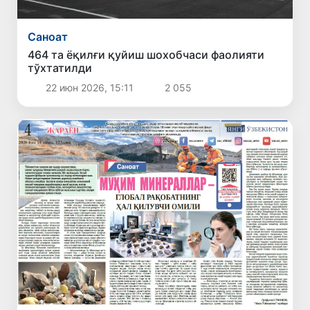
Саноат
464 та ёқилғи қуйиш шохобчаси фаолияти
тўхтатилди
22 июн 2026, 15:11
2 055