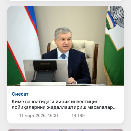
Сиёсат
Кимё саноатидаги йирик инвестиция
лойиҳаларини жадаллаштириш масалалари
кўриб чиқилди
11 март 2026, 16:31
14 189