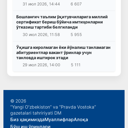
31 июл 2026, 14:44
6 607
Бошланғич таълим ўқитувчиларига миллий
сертификат бериш бўйича имтиҳонларни
ўтказиш тартиби белгиланди
30 июл 2026, 11:58
5 955
Ўқишга киролмаган ёки йўналиш танламаган
абитуриентлар вакант ўринлар учун
танловда иштирок этади
29 июл 2026, 14:00
5 111
© 2026
“Yangi Oʻzbekiston” va “Pravda Vostoka”
gazetalari tahririyati DM
Биз ҳақимизда
Муаллифлар
Алоқа
Бўш иш ўринлари