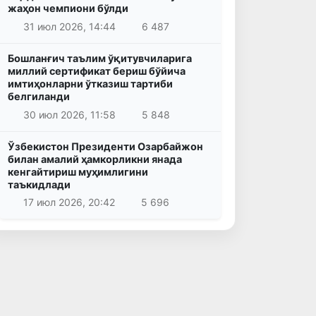
жаҳон чемпиони бўлди
31 июл 2026, 14:44
6 487
Бошланғич таълим ўқитувчиларига
миллий сертификат бериш бўйича
имтиҳонларни ўтказиш тартиби
белгиланди
30 июл 2026, 11:58
5 848
Ўзбекистон Президенти Озарбайжон
билан амалий ҳамкорликни янада
кенгайтириш муҳимлигини
таъкидлади
17 июл 2026, 20:42
5 696