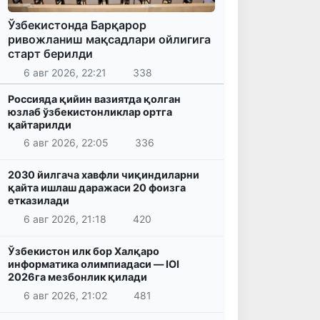
Ўзбекистонда Барқарор
ривожланиш мақсадлари ойлигига
старт берилди
6 авг 2026, 22:21
338
Россияда қийин вазиятда қолган
юзлаб ўзбекистонликлар ортга
қайтарилди
6 авг 2026, 22:05
336
2030 йилгача хавфли чиқиндиларни
қайта ишлаш даражаси 20 фоизга
етказилади
6 авг 2026, 21:18
420
Ўзбекистон илк бор Халқаро
информатика олимпиадаси — IOI
2026га мезбонлик қилади
6 авг 2026, 21:02
481