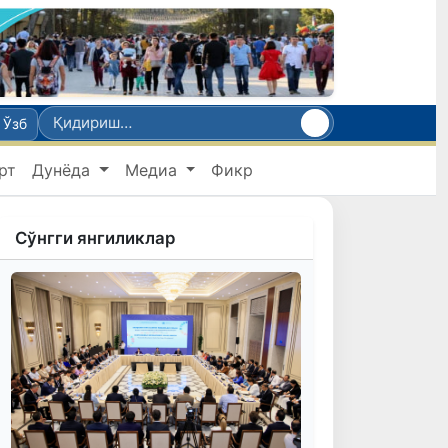
Ўзб
рт
Дунёда
Медиа
Фикр
Сўнгги янгиликлар