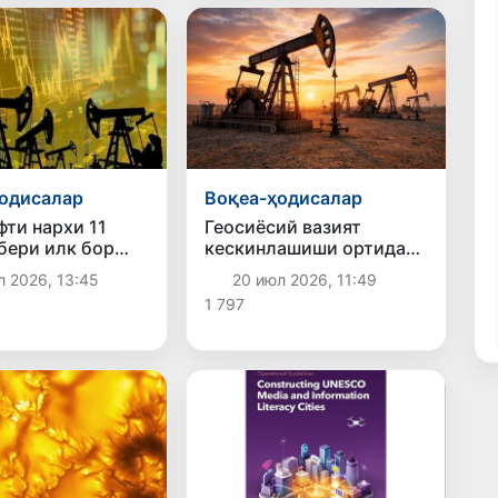
одисалар
Воқеа-ҳодисалар
фти нархи 11
Геосиёсий вазият
бери илк бор
кескинлашиши ортидан
 учун 92
жаҳон бозорида нефть
л 2026, 13:45
20 июл 2026, 11:49
ан ошди
нархи қимматлашди
1 797