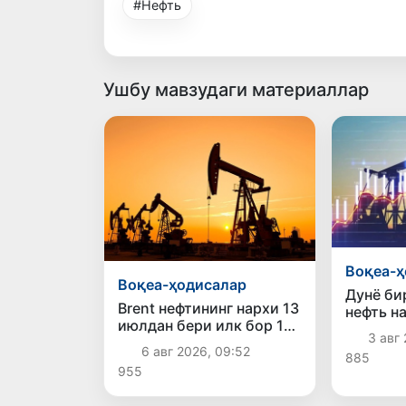
#Нефть
Ушбу мавзудаги материаллар
Воқеа-ҳ
Воқеа-ҳодисалар
Дунё б
Brent нефтининг нархи 13
нефть н
июлдан бери илк бор 1
3 авг 
баррель учун 79
6 авг 2026, 09:52
885
доллардан пастлади
955