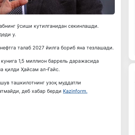
лабнинг ўсиши кутилганидан секинлашди.
деди у.
нефтга талаб 2027 йилга бориб яна тезлашади.
 кунига 1,5 миллион баррель даражасида
а қилди Ҳайсам ал-Ғайс.
ашув ташкилотнинг узоқ муддатли
атмайди, деб хабар берди
Kazinform.