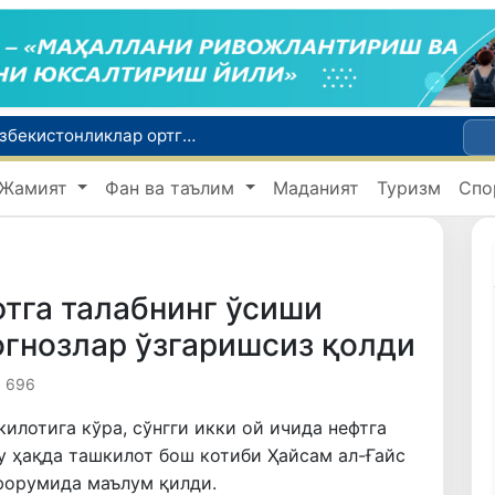
Россияда қийин вазиятда қолган юзлаб ўзбекистонликлар ортга қайтарилди
2030 йилгача хавфли чиқиндиларни қайта ишлаш даражаси 20 фоизга етказилади
Жамият
Фан ва таълим
Маданият
Туризм
Спо
Ўзбекистон илк бор Халқаро информатика олимпиадаси — IOI 2026га мезбонлик қилади
ни қутқариб қолди
Ўзбекистонда Барқарор ривожланиш мақсадлари ойлигига старт берилди
тга талабнинг ўсиши
огнозлар ўзгаришсиз қолди
1 696
илотига кўра, сўнгги икки ой ичида нефтга
у ҳақда ташкилот бош котиби Ҳайсам ал-Ғайс
форумида маълум қилди.