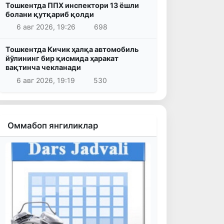
Тошкентда ППХ инспектори 13 ёшли
болани қутқариб қолди
6 авг 2026, 19:26
698
Тошкентда Кичик ҳалқа автомобиль
йўлининг бир қисмида ҳаракат
вақтинча чекланади
6 авг 2026, 19:19
530
Оммабоп янгиликлар