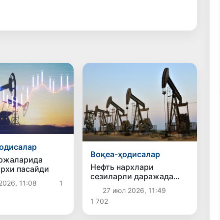
одисалар
Воқеа-ҳодисалар
иржаларида
Нефть нархлари
архи пасайди
сезиларли даражада
2026, 11:08
1
пасайди
27 июл 2026, 11:49
1 702