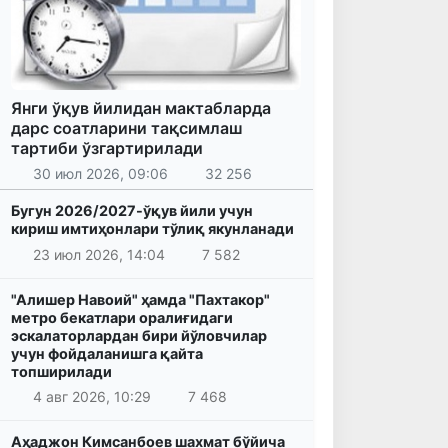
Янги ўқув йилидан мактабларда
дарс соатларини тақсимлаш
тартиби ўзгартирилади
30 июл 2026, 09:06
32 256
Бугун 2026/2027-ўқув йили учун
кириш имтиҳонлари тўлиқ якунланади
23 июл 2026, 14:04
7 582
"Алишер Навоий" ҳамда "Пахтакор"
метро бекатлари оралиғидаги
эскалаторлардан бири йўловчилар
учун фойдаланишга қайта
топширилади
4 авг 2026, 10:29
7 468
Аҳаджон Кимсанбоев шахмат бўйича