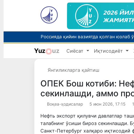
Yuz
uz
Сиёсат
Иқтисодиёт
Тошкентда ППХ инспектори 13 ёшли бола
Янгиликларга қайтиш
ОПEК Бош котиби: Неф
секинлашди, аммо пр
Воқеа-ҳодисалар
5 июн 2026, 17:15
Нефть экспорт қилувчи давлатлар ташк
талабнинг ўсиши бироз секинлашди. Б
Санкт-Петербург халқаро иқтисодий 