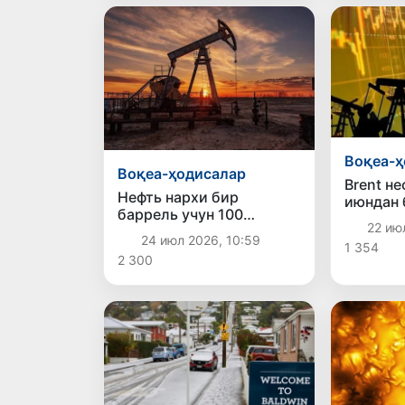
Воқеа-ҳ
Воқеа-ҳодисалар
Brent не
Нефть нархи бир
июндан 
баррель учун 100
баррели
22 ию
доллардан ошди
доллард
24 июл 2026, 10:59
1 354
2 300