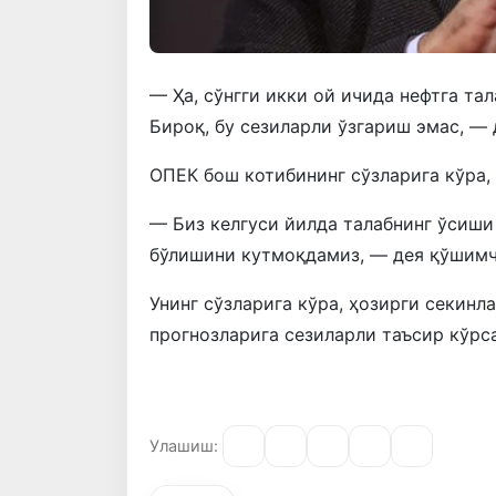
— Ҳа, сўнгги икки ой ичида нефтга та
Бироқ, бу сезиларли ўзгариш эмас, — 
ОПEК бош котибининг сўзларига кўра, 
— Биз келгуси йилда талабнинг ўсиши
бўлишини кутмоқдамиз, — дея қўшимч
Унинг сўзларига кўра, ҳозирги секинл
прогнозларига сезиларли таъсир кўрс
Улашиш: