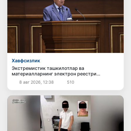
Хавфсизлик
Экстремистик ташкилотлар ва
материалларнинг электрон реестри
юритилади
8 авг 2026, 12:38
510