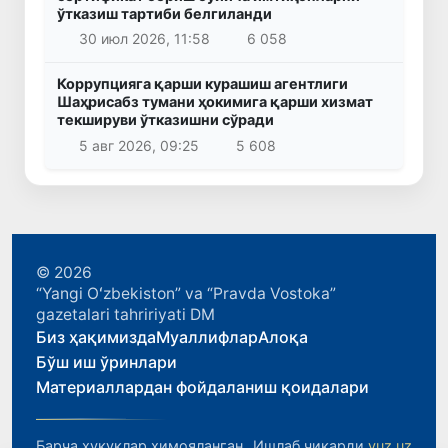
ўтказиш тартиби белгиланди
30 июл 2026, 11:58
6 058
Коррупцияга қарши курашиш агентлиги
Шаҳрисабз тумани ҳокимига қарши хизмат
текшируви ўтказишни сўради
5 авг 2026, 09:25
5 608
© 2026
“Yangi Oʻzbekiston” va “Pravda Vostoka”
gazetalari tahririyati DM
Биз ҳақимизда
Муаллифлар
Алоқа
Бўш иш ўринлари
Материаллардан фойдаланиш қоидалари
Барча ҳуқуқлар ҳимояланган.
Ишлаб чиқарди
yuz.uz