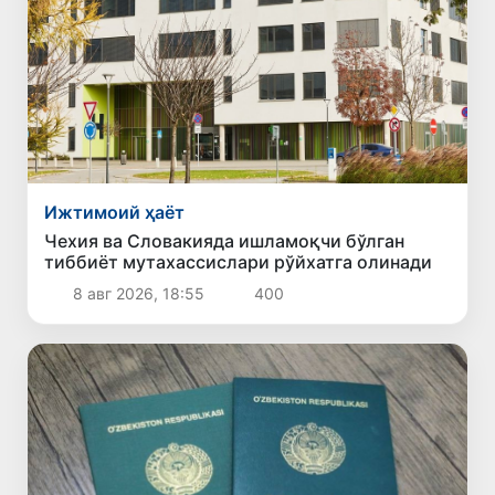
Ижтимоий ҳаёт
Чехия ва Словакияда ишламоқчи бўлган
тиббиёт мутахассислари рўйхатга олинади
8 авг 2026, 18:55
400