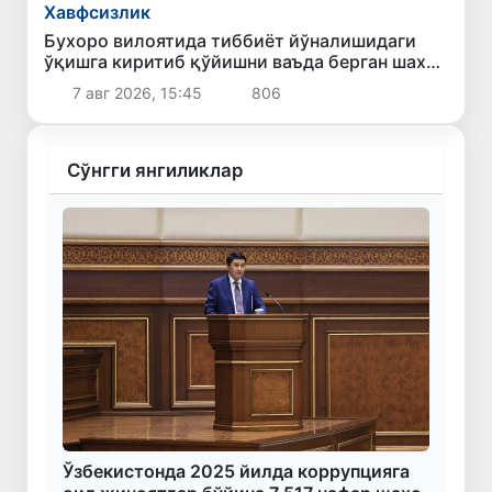
Хавфсизлик
Бухоро вилоятида тиббиёт йўналишидаги
ўқишга киритиб қўйишни ваъда берган шахс
ушланди
7 авг 2026, 15:45
806
Сўнгги янгиликлар
Ўзбекистонда 2025 йилда коррупцияга