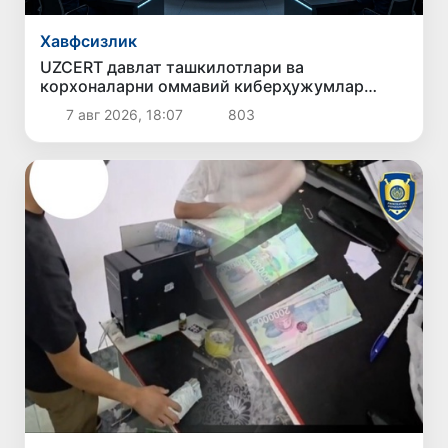
Хавфсизлик
UZCERT давлат ташкилотлари ва
корхоналарни оммавий киберҳужумлар
ҳақида огоҳлантирди
7 авг 2026, 18:07
803