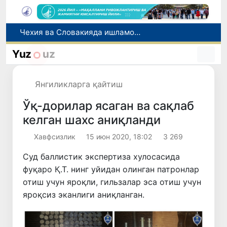
Боланинг фамилиясига отасининг исмини беришга рухсат берилади
Беҳруз Каримов фаолиятини Швейцариянинг «Лугано» клубида давом эттиради
Yuz
uz
Экстремистик ташкилотлар ва материалларнинг электрон реестри юритилади
Ўзбекистонда 2025 йилда коррупцияга оид жиноятлар бўйича 7 517 нафар шахс жавобгарликка тортилган
Янгиликларга қайтиш
Чехия ва Словакияда ишламоқчи бўлган тиббиёт мутахассислари рўйхатга олинади
Ўқ-дорилар ясаган ва сақлаб
келган шахс аниқланди
Хавфсизлик
15 июн 2020, 18:02
3 269
Суд баллистик экспертиза хулосасида
фуқаро Қ.Т. нинг уйидан олинган патронлар
отиш учун яроқли, гильзалар эса отиш учун
яроқсиз эканлиги аниқланган.