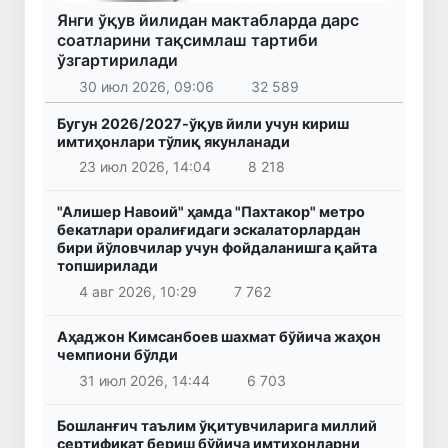
Янги ўқув йилидан мактабларда дарс
соатларини тақсимлаш тартиби
ўзгартирилади
30 июл 2026, 09:06
32 589
Бугун 2026/2027-ўқув йили учун кириш
имтиҳонлари тўлиқ якунланади
23 июл 2026, 14:04
8 218
"Алишер Навоий" ҳамда "Пахтакор" метро
бекатлари оралиғидаги эскалаторлардан
бири йўловчилар учун фойдаланишга қайта
топширилади
4 авг 2026, 10:29
7 762
Аҳаджон Кимсанбоев шахмат бўйича жаҳон
чемпиони бўлди
31 июл 2026, 14:44
6 703
Бошланғич таълим ўқитувчиларига миллий
сертификат бериш бўйича имтиҳонларни