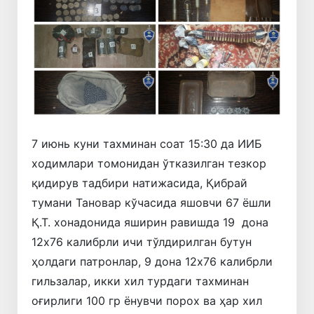
7 июнь куни тахминан соат 15:30 да ИИБ
ходимлари томонидан ўтказилган тезкор
қидирув тадбири натижасида, Қибрай
тумани Тановар кўчасида яшовчи 67 ёшли
Қ.Т. хонадонида яширин равишда 19 дона
12х76 калибрли ичи тўлдирилган бутун
ҳолдаги патронлар, 9 дона 12х76 калибрли
гильзалар, икки хил турдаги тахминан
оғирлиги 100 гр ёнувчи порох ва ҳар хил