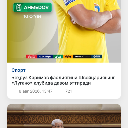
Спорт
Беҳруз Каримов фаолиятини Швейцариянинг
«Лугано» клубида давом эттиради
8 авг 2026, 13:47
721