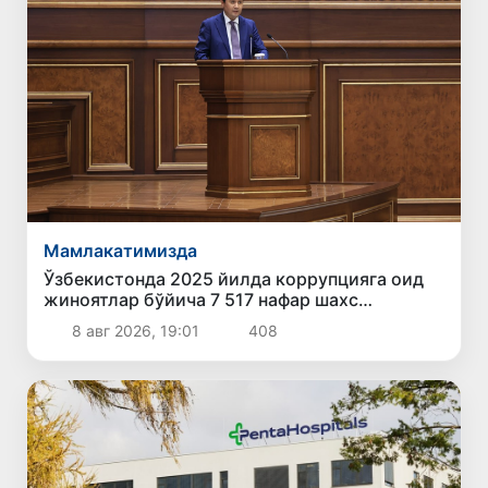
Мамлакатимизда
Ўзбекистонда 2025 йилда коррупцияга оид
жиноятлар бўйича 7 517 нафар шахс
жавобгарликка тортилган
8 авг 2026, 19:01
408