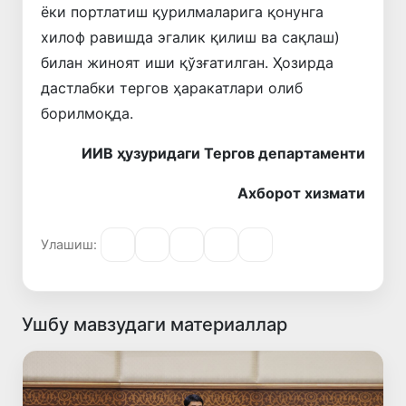
ёки портлатиш қурилмаларига қонунга
хилоф равишда эгалик қилиш ва сақлаш)
билан жиноят иши қўзғатилган. Ҳозирда
дастлабки тергов ҳаракатлари олиб
борилмоқда.
ИИВ ҳузуридаги Тергов департаменти
Ахборот хизмати
Улашиш:
Ушбу мавзудаги материаллар