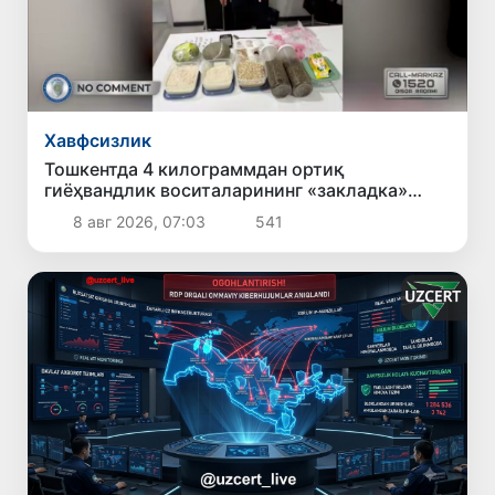
Хавфсизлик
Тошкентда 4 килограммдан ортиқ
гиёҳвандлик воситаларининг «закладка»
усулида тарқатилишига чек қўйилди
8 авг 2026, 07:03
541