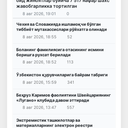
оид жиноятлар бўйича 7 517 нафар шахс
жавобгарликка тортилган
8 авг 2026, 19:01
0
Чехия ва Словакияда ишламоқчи бўлган
тиббиёт мутахассислари рўйхатга олинади
8 авг 2026, 18:55
52
Боланинг фамилиясига отасининг исмини
беришга рухсат берилади
8 авг 2026, 18:52
113
Ўзбекистон қурувчиларига байрам табриги
8 авг 2026, 15:59
341
Беҳруз Каримов фаолиятини Швейцариянинг
«Лугано» клубида давом эттиради
8 авг 2026, 13:47
557
Экстремистик ташкилотлар ва
материалларнинг электрон реестри