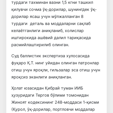
турдаги тахминан вазни 1,5 кгни ташкил
қилувчи сочма ўқ-дорилар, шунингдек ўқ-
дорилар ясаш учун мўлжалланган 8
турдаги деталь ва моддаларни сақлаб
келаётганлиги аниқланиб, холислар
иштирокида ашёвий далил тариқасида
расмийлаштирилиб олинган.
Суд баллистик экспертиза хулосасида
фуқаро Қ.Т. нинг уйидан олинган патронлар
отиш учун яроқли, гильзалар эса отиш учун
яроқсиз эканлиги аниқланган.
Ҳолат юзасидан Қибрай туман ИИБ
ҳузуридаги Тергов бўлими томонидан
Жиноят кодексининг 248-моддаси 1-қисми
(Қурол, ўқ-дорилар, портловчи моддалар