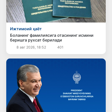
Ижтимоий ҳаёт
Боланинг фамилиясига отасининг исмини
беришга рухсат берилади
8 авг 2026, 18:52
401