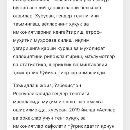
бўлган асосий ҳаракатларни белгилаб
олдилар. Хусусан, гендер тенглигини
таъминлаш, аёлларнинг ҳуқуқ ва
имкониятларини кенгайтириш, атроф-
муҳитни муҳофаза қилиш, иқлим
ўзгаришига қарши кураш ва мухолифат
салоҳиятини ривожлантириш, маълумотлар
ва статистика, шериклик ва минтақавий
ҳамкорлик бўйича фикрлар алмашилди.
Таъкидлаш жоиз, Ўзбекистон
Республикасида гендер тенглиги
масаласида муҳим ислоҳотлар амалга
оширилмоқда, хусусан, 2019 йилда «Аёллар
ва эркаклар учун тенг ҳуқуқ ва
имкониятлар кафолати тўғрисида»ги қонун