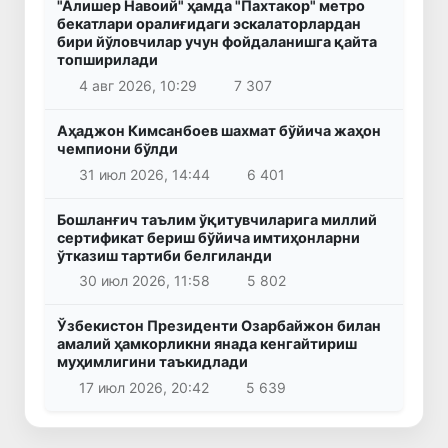
"Алишер Навоий" ҳамда "Пахтакор" метро
бекатлари оралиғидаги эскалаторлардан
бири йўловчилар учун фойдаланишга қайта
топширилади
4 авг 2026, 10:29
7 307
Аҳаджон Кимсанбоев шахмат бўйича жаҳон
чемпиони бўлди
31 июл 2026, 14:44
6 401
Бошланғич таълим ўқитувчиларига миллий
сертификат бериш бўйича имтиҳонларни
ўтказиш тартиби белгиланди
30 июл 2026, 11:58
5 802
Ўзбекистон Президенти Озарбайжон билан
амалий ҳамкорликни янада кенгайтириш
муҳимлигини таъкидлади
17 июл 2026, 20:42
5 639