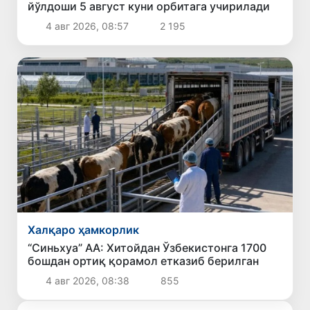
йўлдоши 5 август куни орбитага учирилади
4 авг 2026, 08:57
2 195
Халқаро ҳамкорлик
“Синьхуа” АА: Хитойдан Ўзбекистонга 1700
бошдан ортиқ қорамол етказиб берилган
4 авг 2026, 08:38
855