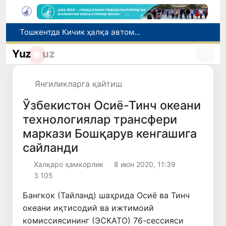
Чорвачилик соҳасида субсидиялар ажратилади
Табиатнинг кутилмаган ҳодисаси: Янги Зеландияга қалин қор ёғди
Yuz
uz
Олимлар Қуёш юзасининг энг аниқ тасвирларини эълон қилишди
Тошкентда ППХ инспектори 13 ёшли болани қутқариб қолди
Янгиликларга қайтиш
Тошкентда Кичик ҳалқа автомобиль йўлининг бир қисмида ҳаракат вақтинча чекланади
Ўзбекистон Осиё-Тинч океани
технологиялар трансфери
маркази Бошқарув кенгашига
сайланди
Халқаро ҳамкорлик
8 июн 2020, 11:39
3 105
Бангкок (Тайланд) шаҳрида Осиё ва Тинч
океани иқтисодий ва ижтимоий
комиссиясининг (ЭСКАТО) 76-сессияси