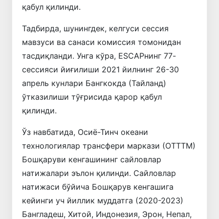
қабул қилинди.
Тадбирда, шунингдек, келгуси сессия
мавзуси ва санаси комиссия томонидан
тасдиқланди. Унга кўра, ESCAPнинг 77-
сессияси йиғилиши 2021 йилнинг 26-30
апрель кунлари Бангкокда (Тайланд)
ўтказилиши тўғрисида қарор қабул
қилинди.
Ўз навбатида, Осиё-Тинч океани
технологиялар трансфери маркази (ОТТТМ)
Бошқаруви кенгашининг сайловлар
натижалари эълон қилинди. Сайловлар
натижаси бўйича Бошқарув кенгашига
кейинги уч йиллик муддатга (2020-2023)
Бангладеш, Хитой, Индонезия, Эрон, Непал,