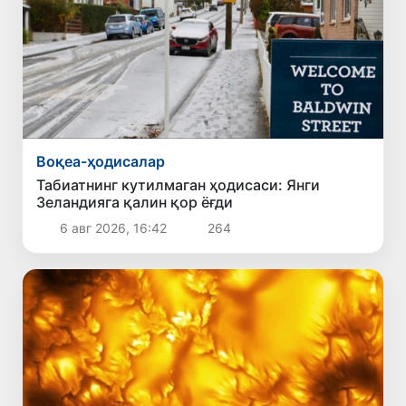
Воқеа-ҳодисалар
Табиатнинг кутилмаган ҳодисаси: Янги
Зеландияга қалин қор ёғди
6 авг 2026, 16:42
264