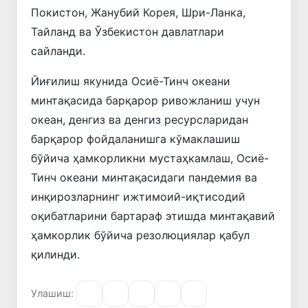
Покистон, Жанубий Корея, Шри-Ланка,
Тайланд ва Ўзбекистон давлатлари
сайланди.
Йиғилиш якунида Осиё-Тинч океани
минтақасида барқарор ривожланиш учун
океан, денгиз ва денгиз ресурсларидан
барқарор фойдаланишга кўмаклашиш
бўйича ҳамкорликни мустаҳкамлаш, Осиё-
Тинч океани минтақасидаги пандемия ва
инқирозларнинг ижтимоий-иқтисодий
оқибатларини бартараф этишда минтақавий
ҳамкорлик бўйича резолюциялар қабул
қилинди.
Улашиш: