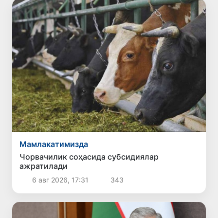
Мамлакатимизда
Чорвачилик соҳасида субсидиялар
ажратилади
6 авг 2026, 17:31
343