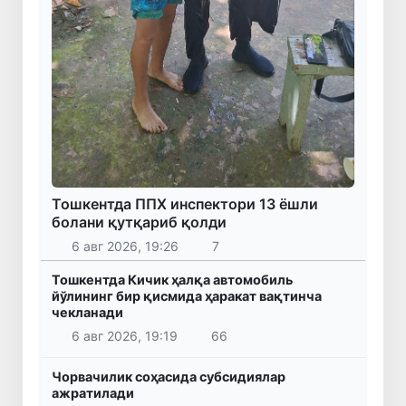
Тошкентда ППХ инспектори 13 ёшли
болани қутқариб қолди
6 авг 2026, 19:26
7
Тошкентда Кичик ҳалқа автомобиль
йўлининг бир қисмида ҳаракат вақтинча
чекланади
6 авг 2026, 19:19
66
Чорвачилик соҳасида субсидиялар
ажратилади