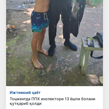
Ижтимоий ҳаёт
Тошкентда ППХ инспектори 13 ёшли болани
қутқариб қолди