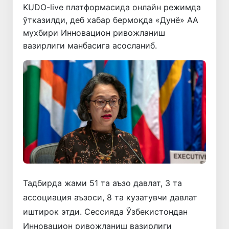
KUDO-live платформасида онлайн режимда
ўтказилди, деб хабар бермоқда «Дунё» АА
мухбири Инновацион ривожланиш
вазирлиги манбасига асосланиб.
Тадбирда жами 51 та аъзо давлат, 3 та
ассоциация аъзоси, 8 та кузатувчи давлат
иштирок этди. Сессияда Ўзбекистондан
Инновацион ривожланиш вазирлиги