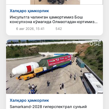
Халқаро ҳамкорлик
Инсультга чалинган ҳамюртимиз Бош
консулхона кўмагида Олмаотадан юртимизга
қайтарилди
6 авг 2026, 15:41
542
Халқаро ҳамкорлик
Samarkand-2028 гиперспектрал сунъий