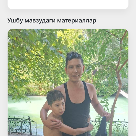
Ушбу мавзудаги материаллар