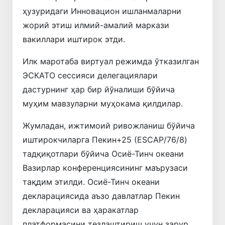
ҳузуридаги Инновацион ишланмаларни
жорий этиш илмий-амалий маркази
вакиллари иштирок этди.
Илк маротаба виртуал режимда ўтказилган
ЭСКАТО сессияси делегациялари
дастурнинг ҳар бир йўналиши бўйича
муҳим мавзуларни муҳокама қилдилар.
Жумладан, ижтимоий ривожланиш бўйича
иштирокчиларга Пекин+25 (ESCAP/76/8)
тадқиқотлари бўйича Осиё-Тинч океани
Вазирлар конференциясининг маърузаси
тақдим этилди. Осиё-Тинч океани
декларациясида аъзо давлатлар Пекин
декларацияси ва ҳаракатлар
платформасини тезлаштириш учун зарур