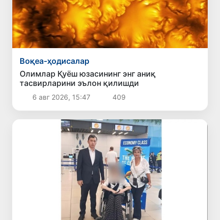
Воқеа-ҳодисалар
Олимлар Қуёш юзасининг энг аниқ
тасвирларини эълон қилишди
6 авг 2026, 15:47
409