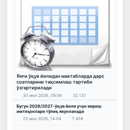
Янги ўқув йилидан мактабларда дарс
соатларини тақсимлаш тартиби
ўзгартирилади
30 июл 2026, 09:06
32 137
Бугун 2026/2027-ўқув йили учун кириш
имтиҳонлари тўлиқ якунланади
23 июл 2026, 14:04
7 458