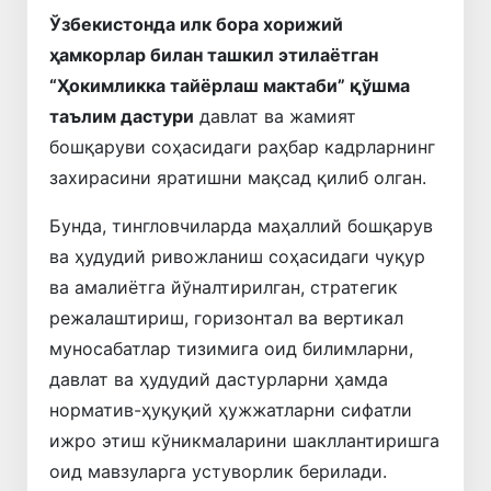
Ўзбекистонда илк бора хорижий
ҳамкорлар билан ташкил этилаётган
“Ҳокимликка тайёрлаш мактаби” қўшма
таълим дастури
давлат ва жамият
бошқаруви соҳасидаги раҳбар кадрларнинг
захирасини яратишни мақсад қилиб олган.
Бунда, тингловчиларда маҳаллий бошқарув
ва ҳудудий ривожланиш соҳасидаги чуқур
ва амалиётга йўналтирилган, стратегик
режалаштириш, горизонтал ва вертикал
муносабатлар тизимига оид билимларни,
давлат ва ҳудудий дастурларни ҳамда
норматив-ҳуқуқий ҳужжатларни сифатли
ижро этиш кўникмаларини шакллантиришга
оид мавзуларга устуворлик берилади.