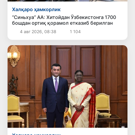
Халқаро ҳамкорлик
“Синьхуа” АА: Хитойдан Ўзбекистонга 1700
бошдан ортиқ қорамол етказиб берилган
4 авг 2026, 08:38
1 104