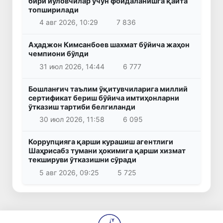
бири йўловчилар учун фойдаланишга қайта
топширилади
4 авг 2026, 10:29
7 836
Аҳаджон Кимсанбоев шахмат бўйича жаҳон
чемпиони бўлди
31 июл 2026, 14:44
6 777
Бошланғич таълим ўқитувчиларига миллий
сертификат бериш бўйича имтиҳонларни
ўтказиш тартиби белгиланди
30 июл 2026, 11:58
6 095
Коррупцияга қарши курашиш агентлиги
Шаҳрисабз тумани ҳокимига қарши хизмат
текшируви ўтказишни сўради
5 авг 2026, 09:25
5 725