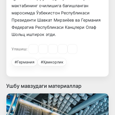
мактабининг очилишига бағишланган
маросимда Ўзбекистон Республикаси
Президенти Шавкат Мирзиёев ва Германия
Федератив Республикаси Канцлери Олаф
Шольц иштирок этди.
Улашиш:
#Германия
#Ҳамкорлик
Ушбу мавзудаги материаллар