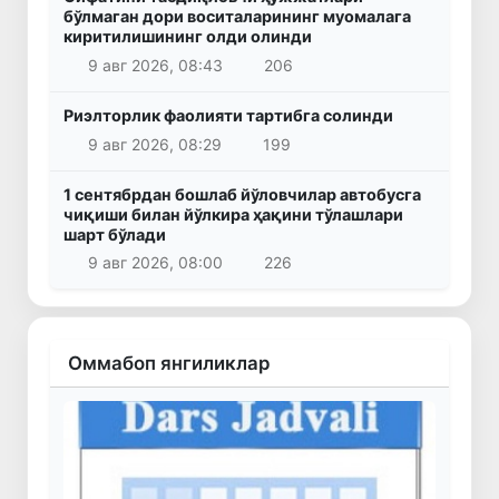
бўлмаган дори воситаларининг муомалага
киритилишининг олди олинди
9 авг 2026, 08:43
206
Риэлторлик фаолияти тартибга солинди
9 авг 2026, 08:29
199
1 сентябрдан бошлаб йўловчилар автобусга
чиқиши билан йўлкира ҳақини тўлашлари
шарт бўлади
9 авг 2026, 08:00
226
Оммабоп янгиликлар