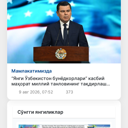
Мамлакатимизда
“Янги Ўзбекистон бунёдкорлари” касбий
маҳорат миллий танловининг тақдирлаш
маросими бўлиб ўтди
9 авг 2026, 07:52
373
Сўнгги янгиликлар