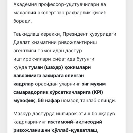
Академия профессор-ўқитувчилари ва
маҳаллий экспертлар раҳбарлик қилиб
боради.
Таъкидлаш керакки, Президент ҳузуридаги
Давлат хизматини ривожлантириш
агентлиги томонидан дастур
иштирокчилари сифатида бугунги
кунда
туман (шаҳар) ҳокимлари
лавозимига захирага олинган
кадрлар
орасидан уларнинг
энг муҳим
самарадорлик кўрсаткичларига (KPI)
мувофиқ, 56 нафар
номзод танлаб олинди
.
Мазкур дастурда иштирок этиш бошқарув
кадрларининг
ижтимоий-иқтисодий
ривожланишни қўллаб-қувватлаш,