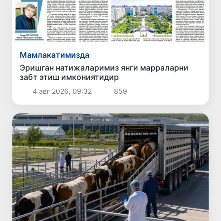
Мамлакатимизда
Эришган натижаларимиз янги марраларни
забт этиш имкониятидир
4 авг 2026, 09:32
859