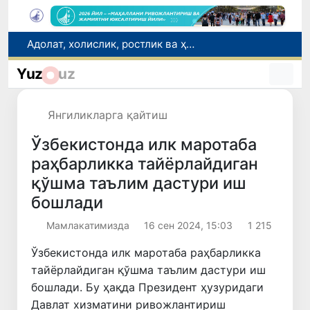
Адолат, холислик, ростлик ва ҳалоллик муҳитини яратишга қаратилган янги қонун тафсилоти
Ўзбекистонда зилзила содир бўлди
Сифатини тасдиқловчи ҳужжатлари бўлмаган дори воситаларининг муомалага киритилишининг олди олинди
Yuz
uz
Риэлторлик фаолияти тартибга солинди
“Мен таниган Ўзбекистон!”
Янгиликларга қайтиш
Ўзбекистонда илк маротаба
раҳбарликка тайёрлайдиган
қўшма таълим дастури иш
бошлади
Мамлакатимизда
16 сен 2024, 15:03
1 215
Ўзбекистонда илк маротаба раҳбарликка
тайёрлайдиган қўшма таълим дастури иш
бошлади. Бу ҳақда Президент ҳузуридаги
Давлат хизматини ривожлантириш