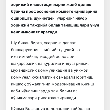
хорижий инвестицияларни жалб қилиш
бўйича профессионал компетенцияларини
оширишга
, шунингдек, уларнинг
илғор
хорижий тажриба билан танишишлари учун
кенг имконият яратади.
Шу билан бирга, уларнинг давлат
бошқарувининг сиёсий-ҳуқуқий ва
ижтимоий-иқтисодий асослари,
шаҳарсозлик ва қурилиш индустрияси,
муҳандислик коммуникация ва уй-жой
коммунал хўжалигини самарали юритиш,
қишлоқ хўжалигини модернизация қилиш
каби йўналишларда ҳам билим ва
кўникмалари ривожлантирилади.
Қўшма Бошқарув кадрларини тайёрлаш