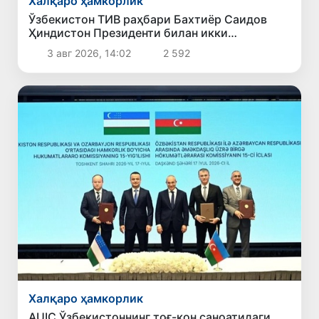
Халқаро ҳамкорлик
Ўзбекистон ТИВ раҳбари Бахтиёр Саидов
Ҳиндистон Президенти билан икки
томонлама алоқаларни мустаҳкамлаш
3 авг 2026, 14:02
2 592
масалаларини муҳокама қилди
Халқаро ҳамкорлик
AUIC Ўзбекистоннинг тоғ-кон саноатидаги