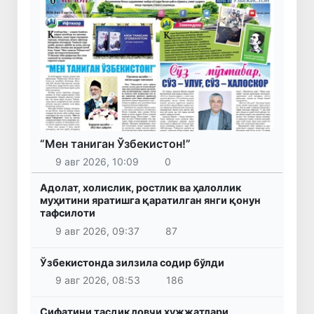
“Мен таниган Ўзбекистон!”
9 авг 2026, 10:09
0
Адолат, холислик, ростлик ва ҳалоллик
муҳитини яратишга қаратилган янги қонун
тафсилоти
9 авг 2026, 09:37
87
Ўзбекистонда зилзила содир бўлди
9 авг 2026, 08:53
186
Сифатини тасдиқловчи ҳужжатлари