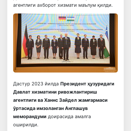
агентлиги ахборот хизмати маълум қилди.
Дастур 2023 йилда
Президент ҳузуридаги
Давлат хизматини ривожлантириш
агентлиги ва Ханнс Зайдел жамғармаси
ўртасида имзоланган Англашув
меморандуми
доирасида амалга
оширилди.