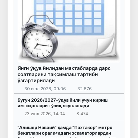
Янги ўқув йилидан мактабларда дарс
соатларини тақсимлаш тартиби
ўзгартирилади
30 июл 2026, 09:06
32 676
Бугун 2026/2027-ўқув йили учун кириш
имтиҳонлари тўлиқ якунланади
23 июл 2026, 14:04
8 474
"Алишер Навоий" ҳамда "Пахтакор" метро
бекатлари оралиғидаги эскалаторлардан