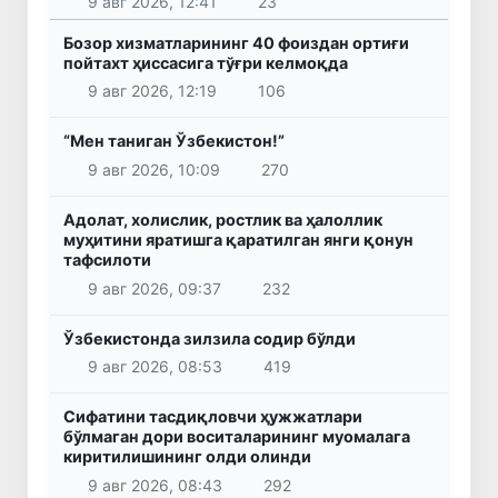
9 авг 2026, 12:41
23
Бозор хизматларининг 40 фоиздан ортиғи
пойтахт ҳиссасига тўғри келмоқда
9 авг 2026, 12:19
106
“Мен таниган Ўзбекистон!”
9 авг 2026, 10:09
270
Адолат, холислик, ростлик ва ҳалоллик
муҳитини яратишга қаратилган янги қонун
тафсилоти
9 авг 2026, 09:37
232
Ўзбекистонда зилзила содир бўлди
9 авг 2026, 08:53
419
Сифатини тасдиқловчи ҳужжатлари
бўлмаган дори воситаларининг муомалага
киритилишининг олди олинди
9 авг 2026, 08:43
292