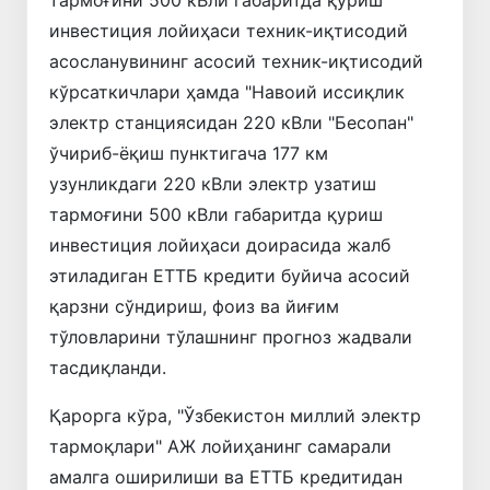
инвестиция лойиҳаси техник-иқтисодий
асосланувининг асосий техник-иқтисодий
кўрсаткичлари ҳамда "Навоий иссиқлик
электр станциясидан 220 кВли "Бесопан"
ўчириб-ёқиш пунктигача 177 км
узунликдаги 220 кВли электр узатиш
тармоғини 500 кВли габаритда қуриш
инвестиция лойиҳаси доирасида жалб
этиладиган ЕТТБ кредити буйича асосий
қарзни сўндириш, фоиз ва йиғим
тўловларини тўлашнинг прогноз жадвали
тасдиқланди.
Қарорга кўра, "Ўзбекистон миллий электр
тармоқлари" АЖ лойиҳанинг самарали
амалга оширилиши ва ЕТТБ кредитидан