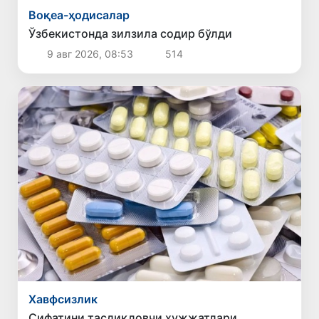
Воқеа-ҳодисалар
Ўзбекистонда зилзила содир бўлди
9 авг 2026, 08:53
514
Хавфсизлик
Сифатини тасдиқловчи ҳужжатлари