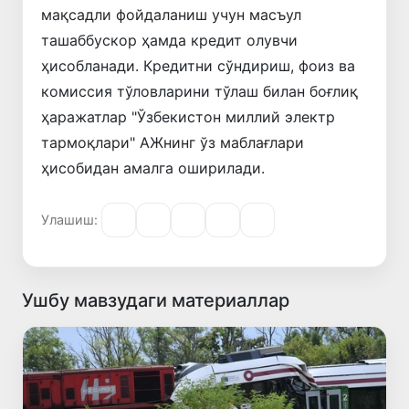
мақсадли фойдаланиш учун масъул
ташаббускор ҳамда кредит олувчи
ҳисобланади. Кредитни сўндириш, фоиз ва
комиссия тўловларини тўлаш билан боғлиқ
ҳаражатлар "Ўзбекистон миллий электр
тармоқлари" АЖнинг ўз маблағлари
ҳисобидан амалга оширилади.
Улашиш:
Ушбу мавзудаги материаллар