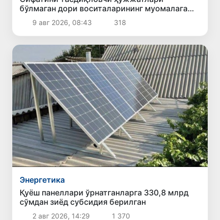
бўлмаган дори воситаларининг муомалага
киритилишининг олди олинди
9 авг 2026, 08:43
318
Энергетика
Қуёш панеллари ўрнатганларга 330,8 млрд
сўмдан зиёд субсидия берилган
2 авг 2026, 14:29
1 370