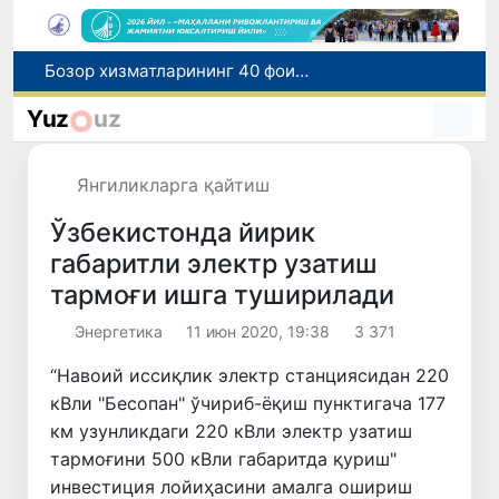
“Мен таниган Ўзбекистон!”
Адолат, холислик, ростлик ва ҳалоллик муҳитини яратишга қаратилган янги қонун тафсилоти
Yuz
uz
Ўзбекистонда зилзила содир бўлди
Хорватияда юк ва йўловчи поездларининг тўқнашиб кетиши оқибатида 24 киши жабрланди
Янгиликларга қайтиш
Бозор хизматларининг 40 фоиздан ортиғи пойтахт ҳиссасига тўғри келмоқда
Ўзбекистонда йирик
габаритли электр узатиш
тармоғи ишга туширилади
Энергетика
11 июн 2020, 19:38
3 371
“Навоий иссиқлик электр станциясидан 220
кВли "Бесопан" ўчириб-ёқиш пунктигача 177
км узунликдаги 220 кВли электр узатиш
тармоғини 500 кВли габаритда қуриш"
инвестиция лойиҳасини амалга ошириш