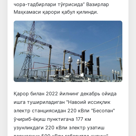
чора-тадбирлари тўғрисида” Вазирлар
Маҳкамаси қарори қабул қилинди.
Қарор билан 2022 йилнинг декабрь ойида
ишга тушириладиган "Навоий иссиқлик
электр станциясидан 220 кВли "Бесопан"
ўчириб-ёқиш пунктигача 177 км
узунликдаги 220 кВли электр узатиш
тармоғини 500 кВли габаритда қуриш"