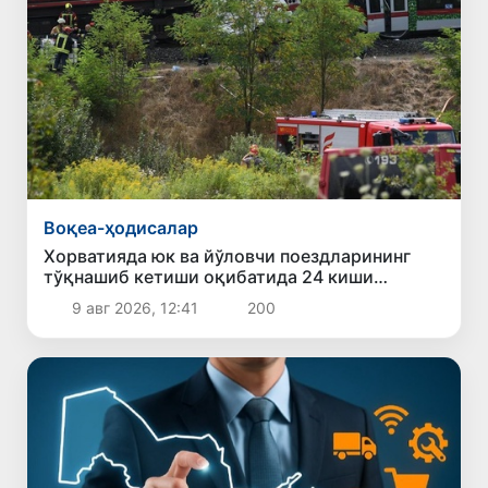
Воқеа-ҳодисалар
Хорватияда юк ва йўловчи поездларининг
тўқнашиб кетиши оқибатида 24 киши
жабрланди
9 авг 2026, 12:41
200