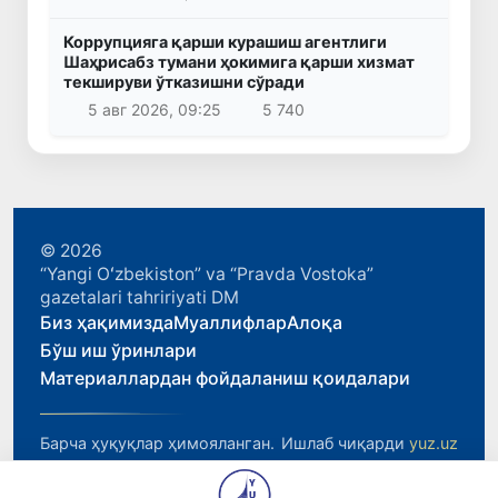
Коррупцияга қарши курашиш агентлиги
Шаҳрисабз тумани ҳокимига қарши хизмат
текшируви ўтказишни сўради
5 авг 2026, 09:25
5 740
© 2026
“Yangi Oʻzbekiston” va “Pravda Vostoka”
gazetalari tahririyati DM
Биз ҳақимизда
Муаллифлар
Алоқа
Бўш иш ўринлари
Материаллардан фойдаланиш қоидалари
Барча ҳуқуқлар ҳимояланган.
Ишлаб чиқарди
yuz.uz