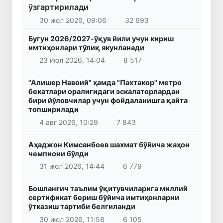
ўзгартирилади
30 июл 2026, 09:06
32 693
Бугун 2026/2027-ўқув йили учун кириш
имтиҳонлари тўлиқ якунланади
23 июл 2026, 14:04
8 517
"Алишер Навоий" ҳамда "Пахтакор" метро
бекатлари оралиғидаги эскалаторлардан
бири йўловчилар учун фойдаланишга қайта
топширилади
4 авг 2026, 10:29
7 843
Аҳаджон Кимсанбоев шахмат бўйича жаҳон
чемпиони бўлди
31 июл 2026, 14:44
6 779
Бошланғич таълим ўқитувчиларига миллий
сертификат бериш бўйича имтиҳонларни
ўтказиш тартиби белгиланди
30 июл 2026, 11:58
6 105