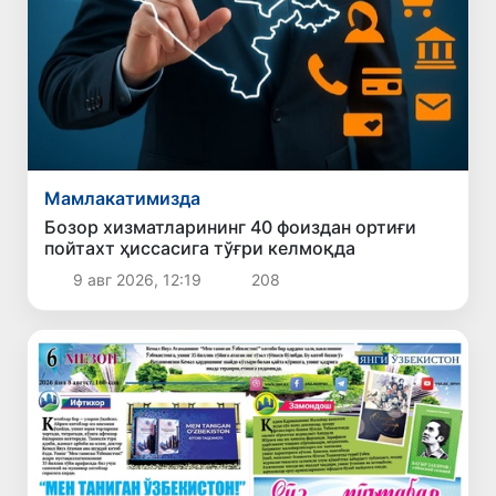
Мамлакатимизда
Бозор хизматларининг 40 фоиздан ортиғи
пойтахт ҳиссасига тўғри келмоқда
9 авг 2026, 12:19
208