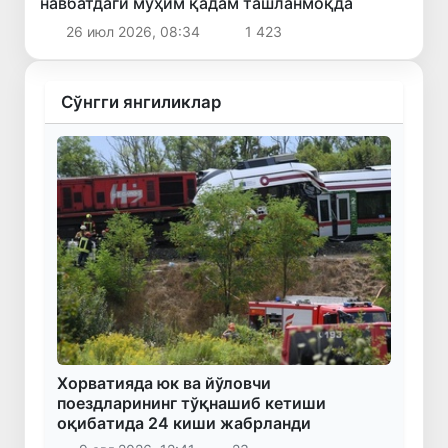
навбатдаги муҳим қадам ташланмоқда
26 июл 2026, 08:34
1 423
Сўнгги янгиликлар
Хорватияда юк ва йўловчи
поездларининг тўқнашиб кетиши
оқибатида 24 киши жабрланди