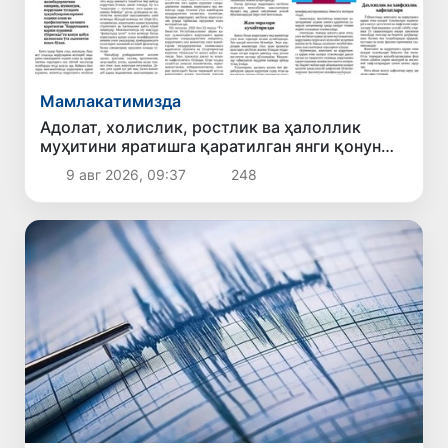
Мамлакатимизда
Адолат, холислик, ростлик ва ҳалоллик
муҳитини яратишга қаратилган янги қонун
тафсилоти
9 авг 2026, 09:37
248