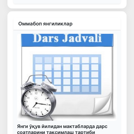
Оммабоп янгиликлар
Янги ўқув йилидан мактабларда дарс
соатларини тақсимлаш тартиби