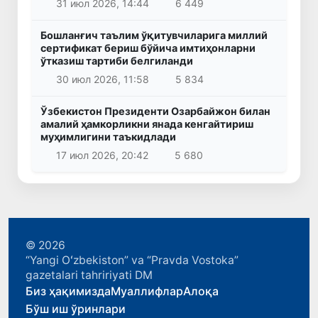
31 июл 2026, 14:44
6 449
Бошланғич таълим ўқитувчиларига миллий
сертификат бериш бўйича имтиҳонларни
ўтказиш тартиби белгиланди
30 июл 2026, 11:58
5 834
Ўзбекистон Президенти Озарбайжон билан
амалий ҳамкорликни янада кенгайтириш
муҳимлигини таъкидлади
17 июл 2026, 20:42
5 680
© 2026
“Yangi Oʻzbekiston” va “Pravda Vostoka”
gazetalari tahririyati DM
Биз ҳақимизда
Муаллифлар
Алоқа
Бўш иш ўринлари