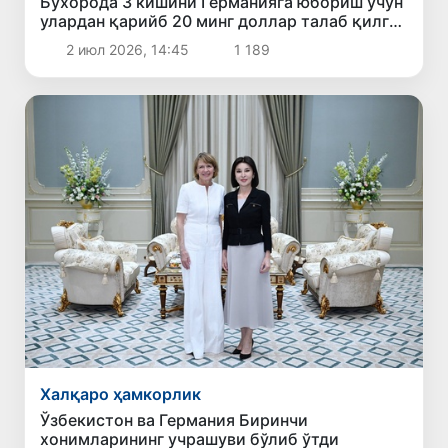
Бухорода 3 кишини Германияга юбориш учун
улардан қарийб 20 минг доллар талаб қилган
шахс ушланди
2 июл 2026, 14:45
1 189
Халқаро ҳамкорлик
Ўзбекистон ва Германия Биринчи
хонимларининг учрашуви бўлиб ўтди