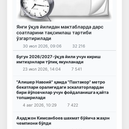
Янги ўқув йилидан мактабларда дарс
соатларини тақсимлаш тартиби
ўзгартирилади
30 июл 2026, 09:06
32 216
Бугун 2026/2027-ўқув йили учун кириш
имтиҳонлари тўлиқ якунланади
23 июл 2026, 14:04
7 541
"Алишер Навоий" ҳамда "Пахтакор" метро
бекатлари оралиғидаги эскалаторлардан
бири йўловчилар учун фойдаланишга қайта
топширилади
4 авг 2026, 10:29
7 422
Аҳаджон Кимсанбоев шахмат бўйича жаҳон
чемпиони бўлди