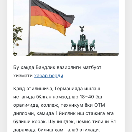
Бу ҳақда Бандлик вазирлиги матбуот
хизмати
хабар берди
.
Қайд этилишича, Германияда ишлаш
истагида бўлган номзодлар 18−40 ёш
оралиғида, коллеж, техникум ёки ОТМ
дипломи, камида 1 йиллик иш стажига эга
бўлиши керак. Шунингдек, немис тилини Б1
даражада билиш ҳам талаб этилади.