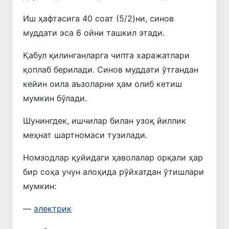
Иш ҳафтасига 40 соат (5/2)ни, синов
муддати эса 6 ойни ташкил этади.
Қабул қилинганларга чипта харажатлари
қоплаб берилади. Синов муддати ўтгандан
кейин оила аъзоларни ҳам олиб кетиш
мумкин бўлади.
Шунингдек, ишчилар билан узоқ йиллик
меҳнат шартномаси тузилади.
Номзодлар қуйидаги ҳаволалар орқали ҳар
бир соҳа учун алоҳида рўйхатдан ўтишлари
мумкин:
—
электрик