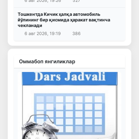
6 авг 2026, 19:26
527
Тошкентда Кичик ҳалқа автомобиль
йўлининг бир қисмида ҳаракат вақтинча
чекланади
6 авг 2026, 19:19
386
Оммабоп янгиликлар