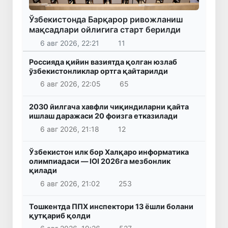
Ўзбекистонда Барқарор ривожланиш
мақсадлари ойлигига старт берилди
6 авг 2026, 22:21
11
Россияда қийин вазиятда қолган юзлаб
ўзбекистонликлар ортга қайтарилди
6 авг 2026, 22:05
65
2030 йилгача хавфли чиқиндиларни қайта
ишлаш даражаси 20 фоизга етказилади
6 авг 2026, 21:18
12
Ўзбекистон илк бор Халқаро информатика
олимпиадаси — IOI 2026га мезбонлик
қилади
6 авг 2026, 21:02
253
Тошкентда ППХ инспектори 13 ёшли болани
қутқариб қолди