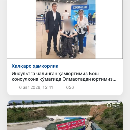
Халқаро ҳамкорлик
Инсультга чалинган ҳамюртимиз Бош
консулхона кўмагида Олмаотадан юртимизга
қайтарилди
6 авг 2026, 15:41
656