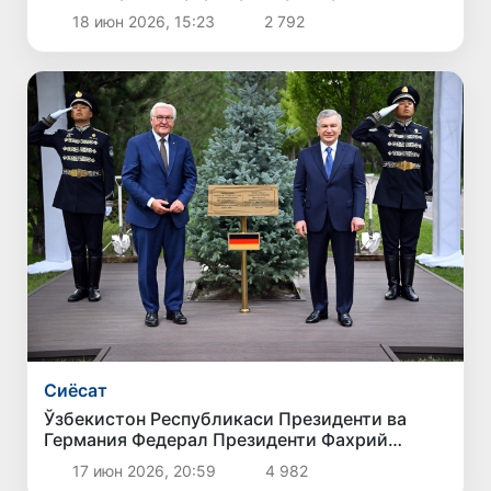
18 июн 2026, 15:23
2 792
Сиёсат
Ўзбекистон Республикаси Президенти ва
Германия Федерал Президенти Фахрий
меҳмонлар хиёбонида дарахт экдилар
17 июн 2026, 20:59
4 982