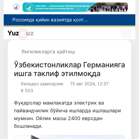
Россияда қийин вазиятда қолган юзлаб ўзбекистонликлар ортга қайтарилди
2030 йилгача хавфли чиқиндиларни қайта ишлаш даражаси 20 фоизга етказилади
Ўзбекистон илк бор Халқаро информатика олимпиадаси — IOI 2026га мезбонлик қилади
Yuz
uz
Тошкентда ППХ инспектори 13 ёшли болани қутқариб қолди
Ўзбекистонда Барқарор ривожланиш мақсадлари ойлигига старт берилди
Янгиликларга қайтиш
Ўзбекистонликлар Германияга
ишга таклиф этилмоқда
Халқаро ҳамкорлик
15 авг 2024, 12:37
8 503
Фуқаролар мамлакатда электрик ва
пайвандчилик бўйича ишларда ишлашлари
мумкин. Ойлик маош 2400 евродан
бошланади.