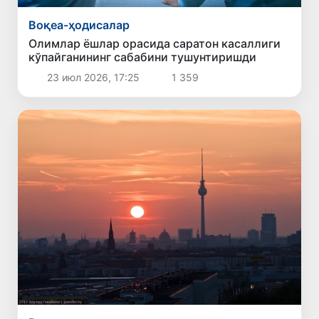
Воқеа-ҳодисалар
Олимлар ёшлар орасида саратон касаллиги
кўпайганининг сабабини тушунтиришди
23 июл 2026, 17:25
1 359