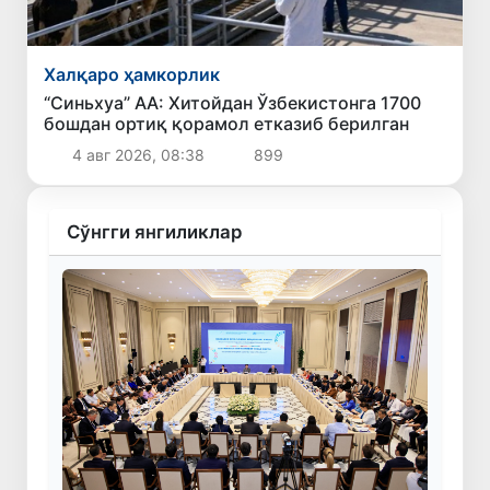
Халқаро ҳамкорлик
“Синьхуа” АА: Хитойдан Ўзбекистонга 1700
бошдан ортиқ қорамол етказиб берилган
4 авг 2026, 08:38
899
Сўнгги янгиликлар