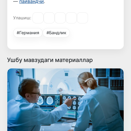
—
пайвандчи
.
Улашиш:
#Германия
#Бандлик
Ушбу мавзудаги материаллар